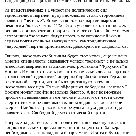
тенденция разочарования немцев в своих политиках очевидна.
Из представленных в Бундестаге политических сил
единственной партией, приумножившей своих сторонников,
являются “зеленые”. Количество членов партии выросло
немногим более, чем на 11%. Это в условиях стагнации всех
основных конкурентов говорит о том, что в ближайшее время
сторонники “зеленых” будут играть в политической жизни
страны почти столь же важную роль, как традиционные
“народные” партии христианских демократов и социалистов.
Однако, насколько стабильным будет этот успех, еще не ясно.
Многие специалисты связывают успехи “зеленых” с печально
известной аварией на атомной электростанции “Фукусима” в
Японии. Именно это событие автоматически сделало партию с
экологической идеологией лидером борьбы за отказ Германии
от атомной энергии, что и было достигнуто в течение
нескольких месяцев. Только эйфория от победы на “зеленом”
фронте может пройти довольно быстро. А вот возможные
проблемы, вызванные в том числе и отказом от части своей
энергетической независимости, не замедлят заявить о себе
всерьез.Наиболее тревожными результаты уходящего года
являются для Свободной демократической партии.
Впервые за долгие годы эта политическая сила опустилась в
социологических опросах ниже пятипроцентного барьера,
необходимого для попадания в парламент. И хотя в Бундестаг