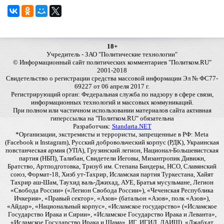
18+
Учредитель - ЗАО "Политические технологии"
© Информационный сайт политических комментариев "Политком.RU"
2001-2018
Свидетельство о регистрации средства массовой информации Эл № ФС77-
69227 от 06 апреля 2017 г.
Регистрирующий орган: Федеральная служба по надзору в сфере связи,
информационных технологий и массовых коммуникаций.
При полном или частичном использовании материалов сайта активная
гиперссылка на "Политком.RU" обязательна
Разработчик:
Standarta.NET
*Организации, экстремисты и террористы, запрещенные в РФ: Meta
(Facebook и Instagram), Русский добровольческий корпус (РДК), Украинская
повстанческая армия (УПА), Грузинский легион, Национал-Большевистская
партия (НБП), Талибан, Свидетели Иеговы, Мизантропик Дивижн,
Братство, Артподготовка, Тризуб им. Степана Бандеры, НСО, Славянский
союз, Формат-18, Хизб ут-Тахрир, Исламская партия Туркестана, Хайят
Тахрир аш-Шам, Таухид валь-Джихад, АУЕ, Братья мусульмане, Легион
«Свобода России» («Легион Свобода России»), «Чеченская Республика
Ичкерия», «Правый сектор», «Азов» (батальон «Азов», полк «Азов»),
«Айдар», «Национальный корпус», «Исламское государство» («Исламское
Государство Ирака и Сирии», «Исламское Государство Ирака и Леванта»,
«Исламское Государство Ирака и Шама», ИГ, ИГИЛ, ДАИШ), «Джабхат