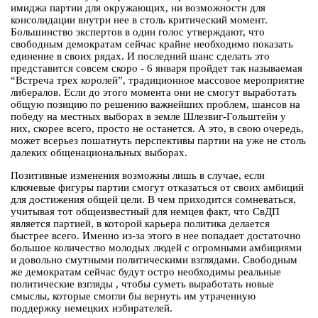
имиджа партии для окружающих, ни возможности для
консолидации внутри нее в столь критический момент.
Большинство экспертов в один голос утверждают, что
свободным демократам сейчас крайне необходимо показать
единение в своих рядах. И последний шанс сделать это
представится совсем скоро - 6 января пройдет так называемая
“Встреча трех королей”, традиционное массовое мероприятие
либералов. Если до этого момента они не смогут выработать
общую позицию по решению важнейших проблем, шансов на
победу на местных выборах в земле Шлезвиг-Гольштейн у
них, скорее всего, просто не останется. А это, в свою очередь,
может всерьез пошатнуть перспективы партии на уже не столь
далеких общенациональных выборах.
Позитивные изменения возможны лишь в случае, если
ключевые фигуры партии смогут отказаться от своих амбиций
для достижения общей цели. В чем приходится сомневаться,
учитывая тот общеизвестный для немцев факт, что СвДП
является партией, в которой карьера политика делается
быстрее всего. Именно из-за этого в нее попадает достаточно
большое количество молодых людей с огромными амбициями
и довольно смутными политическими взглядами. Свободным
же демократам сейчас будут остро необходимы реальные
политические взгляды , чтобы суметь выработать новые
смыслы, которые смогли бы вернуть им утраченную
поддержку немецких избирателей.