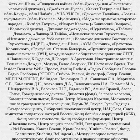
Фатх аш-Шам», «Священная война» («Аль-Джихад» или «Египетский
исламский джихад»), «Джабхат ан-Нусра», «Хайят Тахрир-аш-Шам»,
«Аль-Каида», «Аш-Шабаб», «УНА-УНСО», «Движение Талибан», «Братья-
мусульмане» («Аль-Ихван аль-Муслимун»), «Меджлис крымско-татарского
народа», «Хизб ут-Тахрир», «Имарат Кавказ» («Кавказский Эмират»),
«Исламский джихад – Джамаат моджахедов», «Нурджулар», «Таблиги
Джамаат», «Лашкар-И-Тайба», «Исламская партия Туркестана»,
«Исламское движение Узбекистана», «Исламское движение Восточного
Туркестана» (ИДВТ), «Джунд аш-Шам», «АУМ Синрике», «Братство»
Корчинского, «Тризуб им. Степана Бандеры», «Организация украинских
националистов» (ОУН), международное общественное движение ЛГБТ,
А.Навальный, К.Буданов, Д.Гордон, А.Арестович. Иностранные агенты:
Телеканал «Дождь», Медуза, Голос Америки, ТК Настоящее Время, The
Insider, Deutsche Welle, Проект, Azatliq Radiosi, «Радио Свободная Европа/
Радио Свобода» (PCE/PC), Сибирь. Реалии, Фактограф, Север. Реалии,
MEDIUM-ORIENT, Bellingcat, Пономарев Л. А., Савицкая Л.А., Маркелов
С.Е., Камалягин Д.Н., Апахончич Д.А., Толоконникова Н.А., Гельман М.А.,
Шендерович В.А., Верзилов П.Ю., Баданин Р.С., Альянс Врачей, Агора,
Голос, Гражданское содействие, Династия (фонд), За права человека,
Комитет против пыток, Левада-Центр, Молодая Карелия, Московская
школа гражданского просвещения, Пермь-36, Ракурс, Русь Сидящая,
Сахаровский центр, Сибирский экологический центр, ИАЦ Сова, Союз
комитетов солдатских матерей России, Фонд борьбы с коррупцией (ФБК),
Фонд защиты гласности, Фонд свободы информации, Центр
«Насилию.нет», Центр защиты прав СМИ, Transparency International,
«Idel.Реалии», Кавказ.Реалии, Крым.Реалии, "Сибирь.Реалии", Фонд
Беллингкет (Stichting Bellingcat), «Международное историко-
просветительское, благотворительное и правозащитное общество