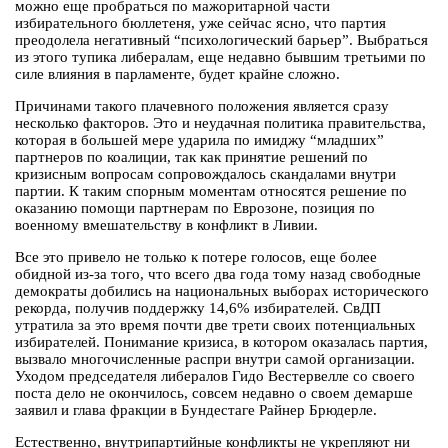
можно еще пробраться по мажоритарной части
избирательного бюллетеня, уже сейчас ясно, что партия
преодолела негативный “психологический барьер”. Выбраться
из этого тупика либералам, еще недавно бывшим третьими по
силе влияния в парламенте, будет крайне сложно.
Причинами такого плачевного положения является сразу
несколько факторов. Это и неудачная политика правительства,
которая в большей мере ударила по имиджу “младших”
партнеров по коалиции, так как принятие решений по
кризисным вопросам сопровождалось скандалами внутри
партии. К таким спорным моментам относятся решение по
оказанию помощи партнерам по Еврозоне, позиция по
военному вмешательству в конфликт в Ливии.
Все это привело не только к потере голосов, еще более
обидной из-за того, что всего два года тому назад свободные
демократы добились на национальных выборах исторического
рекорда, получив поддержку 14,6% избирателей. СвДП
утратила за это время почти две трети своих потенциальных
избирателей. Понимание кризиса, в котором оказалась партия,
вызвало многочисленные распри внутри самой организации.
Уходом председателя либералов Гидо Вестервелле со своего
поста дело не окончилось, совсем недавно о своем демарше
заявил и глава фракции в Бундестаге Райнер Брюдерле.
Естественно, внутрипартийные конфликты не укрепляют ни