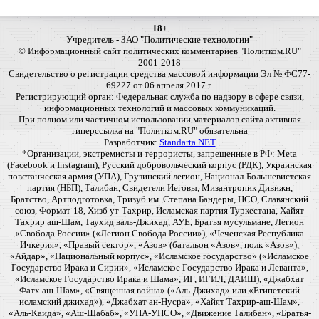
18+
Учредитель - ЗАО "Политические технологии"
© Информационный сайт политических комментариев "Политком.RU"
2001-2018
Свидетельство о регистрации средства массовой информации Эл № ФС77-
69227 от 06 апреля 2017 г.
Регистрирующий орган: Федеральная служба по надзору в сфере связи,
информационных технологий и массовых коммуникаций.
При полном или частичном использовании материалов сайта активная
гиперссылка на "Политком.RU" обязательна
Разработчик:
Standarta.NET
*Организации, экстремисты и террористы, запрещенные в РФ: Meta
(Facebook и Instagram), Русский добровольческий корпус (РДК), Украинская
повстанческая армия (УПА), Грузинский легион, Национал-Большевистская
партия (НБП), Талибан, Свидетели Иеговы, Мизантропик Дивижн,
Братство, Артподготовка, Тризуб им. Степана Бандеры, НСО, Славянский
союз, Формат-18, Хизб ут-Тахрир, Исламская партия Туркестана, Хайят
Тахрир аш-Шам, Таухид валь-Джихад, АУЕ, Братья мусульмане, Легион
«Свобода России» («Легион Свобода России»), «Чеченская Республика
Ичкерия», «Правый сектор», «Азов» (батальон «Азов», полк «Азов»),
«Айдар», «Национальный корпус», «Исламское государство» («Исламское
Государство Ирака и Сирии», «Исламское Государство Ирака и Леванта»,
«Исламское Государство Ирака и Шама», ИГ, ИГИЛ, ДАИШ), «Джабхат
Фатх аш-Шам», «Священная война» («Аль-Джихад» или «Египетский
исламский джихад»), «Джабхат ан-Нусра», «Хайят Тахрир-аш-Шам»,
«Аль-Каида», «Аш-Шабаб», «УНА-УНСО», «Движение Талибан», «Братья-