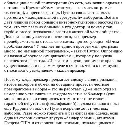
общенациональной психотерапии (то есть, как заявил однажды
источник в Кремле «Коммерсанту», - включить погромче
телевизор), а пресс-секретарь Путина связывает всплеск
протеста с «эмоциональной перегрузкой» выборами. Всё это
дает лишний повод большой интернет-аудитории рассуждать о
том, кто тут реально больной, а кто доктор, и почему так
глубоко засело неуважение власти к активной части общества.
Диалога не получается и после того, как премьер
пренебрежительно отозвался о самих протестующих. «В чем
проблема здесь? У них нет ни единой программы, программ
много, но нет единой программы», - заявил Путин. Оппозицию
он назвал «броуновским движением», которому не нужна
перспектива развития. «И флаг им в руки, они имеют право на
существование, и на самом деле я считаю, что и к ним нужно
относиться с уважением», - сказал премьер.
Поэтому когда премьер предлагает сделку в виде признания
итогов выборов в обмен на обещание провести честные
президентские выборы – это не работает. Даже несмотря на
намерение установить на каждом участке веб-камеры (уже
много писалось и говорилось о том, что это не станет
гарантией отсутствия фальсификаций) и слова наивного пока
еще Кудрина о том, что Путин искренне хочет честных
выборов. Разве можно говорить о равноправной сделке, если
одна из сторон считает другую «бандерлогами», агентами
Госдепа США и откровенными психами, нуждающимися в