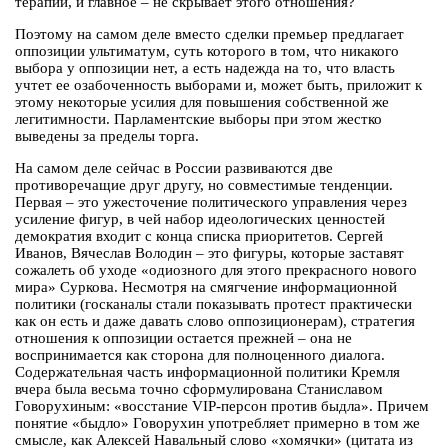
терапии, и главное – не скрывает этого отношения?
Поэтому на самом деле вместо сделки премьер предлагает
оппозиции ультиматум, суть которого в том, что никакого
выбора у оппозиции нет, а есть надежда на то, что власть
учтет ее озабоченность выборами и, может быть, приложит к
этому некоторые усилия для повышения собственной же
легитимности. Парламентские выборы при этом жестко
выведены за пределы торга.
На самом деле сейчас в России развиваются две
противоречащие друг другу, но совместимые тенденции.
Первая – это ужесточение политического управления через
усиление фигур, в чей набор идеологических ценностей
демократия входит с конца списка приоритетов. Сергей
Иванов, Вячеслав Володин – это фигуры, которые заставят
сожалеть об уходе «одиозного для этого прекрасного нового
мира» Суркова. Несмотря на смягчение информационной
политики (госканалы стали показывать протест практически
как он есть и даже давать слово оппозиционерам), стратегия
отношения к оппозиции остается прежней – она не
воспринимается как сторона для полноценного диалога.
Содержательная часть информационной политики Кремля
вчера была весьма точно сформулирована Станиславом
Говорухиным: «восстание VIP-персон против быдла». Причем
понятие «быдло» Говорухин употребляет примерно в том же
смысле, как Алексей Навальный слово «хомячки» (цитата из