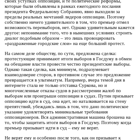
своих уступках оппозиции, и те политические реформы,
которые были объявлены в рамках ежегодного послания
президента Федеральному Собранию, явно выходили за
пределы реальных мечтаний лидеров оппозиции. Поэтому
собственно ничего удивительного в том, что премьер отмел
возможность перевыборов, нет. Однако удивительным кажется
другое: непонимание того, что в нынешних условиях строить
диалог подобным образом – это лишь провоцировать
«раздраженные городские слои» на еще больший протест.
На самом деле обществу, по сути, предложена сделка:
протестующие принимают итоги выборов в Госдуму в обмен
на обещание власти провести честно президентские выборы.
Однако такая сделка, как минимум, подразумевает
взаимодоверие сторон, в противном случае это предложение
превращается в ультиматум. Например, вчера темой дня в
интернете стала не только отставка Суркова, но и
многочисленные отказы судов в рассмотрении жалоб по
выборам или проигрыши оппозиции в судах. Путин призывает
оппозицию идти в суд, она идет, но наталкивается на стену
препятствий, убеждаясь лишь в том, что дано политическое
указание удовлетворять минимальные требования
оппозиционеров. Вся административная машина брошена на
то, чтобы защитить итоги выборов в Госдуму. Поэтому когда
премьер призывает идти в суд – ему не верят.
Не верят ему и особенно после того, как он призывает к