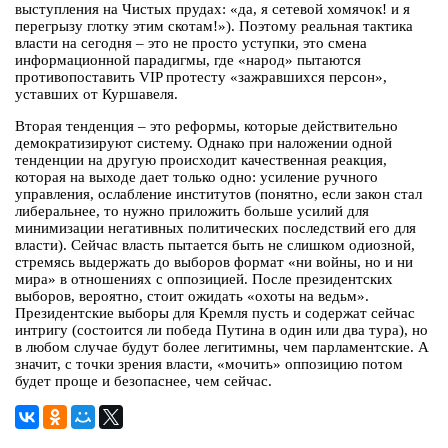
выступления на Чистых прудах: «да, я сетевой хомячок! и я
перегрызу глотку этим скотам!»). Поэтому реальная тактика
власти на сегодня – это не просто уступки, это смена
информационной парадигмы, где «народ» пытаются
противопоставить VIP протесту «зажравшихся персон»,
уставших от Куршавеля.
Вторая тенденция – это реформы, которые действительно
демократизируют систему. Однако при наложении одной
тенденции на другую происходит качественная реакция,
которая на выходе дает только одно: усиление ручного
управления, ослабление институтов (понятно, если закон стал
либеральнее, то нужно приложить больше усилий для
минимизации негативных политических последствий его для
власти). Сейчас власть пытается быть не слишком одиозной,
стремясь выдержать до выборов формат «ни войны, но и ни
мира» в отношениях с оппозицией. После президентских
выборов, вероятно, стоит ожидать «охоты на ведьм».
Президентские выборы для Кремля пусть и содержат сейчас
интригу (состоится ли победа Путина в один или два тура), но
в любом случае будут более легитимны, чем парламентские. А
значит, с точки зрения власти, «мочить» оппозицию потом
будет проще и безопаснее, чем сейчас.