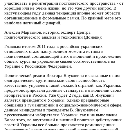
участвовать в реинтеграции постсоветского пространства - от
хорошей или не очень жизни, но это уже другой вопрос. В
наступающем году данная тенденция вполне может обрести
организационные и формальные рамки. По крайней мере это
наиболее логичный сценарий.
Алексей Мартынов, историк, эксперт Центра
политологического анализа и технологий (Донецк):
Главным итогом 2011 года в российско-украинских
отношениях стало наступлением момента истины в
политической составляющей этих отношений и продолжение
общего курса на укрепление связей соотечественников на
Украине с Российской Федерацией.
Политический режим Виктора Януковича и связанные с ним
олигархические круги показали свою неспособность
качественно управлять такой сложной страной, как Украины,
продемонстрировали двойные стандарты в отношении своих
избирателей и России. Уже будет 2 года, как В. Янукович
является президентом Украины, однако предвыборные
обещания в гуманитарной и социально-экономической сфере,
данные кандидатом в президенты В. Януковичем
русскоязычным избирателям Украины, так и не выполнены.
Более того, во внутренней и внешней политике действующих
властей Украины все больше проявляется реминисценция
"оранжевого" режима: западнический внешнеполитический