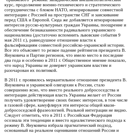
курс, продолжение военно-технического и стратегического
сотрудничества с блоком НАТО, игнорирование совместной
интеграции с Россией на пространстве СНГ и заискивание
перед США и Европой. Сюда же добавляется игнорирование
интересов русско-культурных граждан Украины, поощрение и
обеспечение безнаказанности радикального украинского
национализма (достаточно вспомнить львовские события 9
мая 2011 г.), равнодушное отношение власти к
фальсификациям совместной российско-украинской истории.
Все это объясняет то резкое падение рейтингов президента В.
Януковича и Партии регионов, что имело место в последние
два года и особенно в 2011 г. Общественное мнение показало,
что народ Украины не доверяет украинским властям и
разочарован их политикой.
В 2011 г. проявилось меркантильное отношение президента В.
Януковича и украинской олигархии к России, стало
совершенно ясно, что вместо реального добрососедства и
интеграции действующая власть Украины желает от России
получить удовлетворение своих бизнес интересов, в том числе
в газовой сфере, камуфлируя эти интересы общей квази-
добрососедской фразеологией. Реальной интеграции не видно.
Следует отметить, что в 2011 г. Российская Федерация
осознала эти тенденции и вместо идеалистического подхода к
режиму В. Януковича избрала прагматический подход,
основанный на реальном оценивании отношений России и