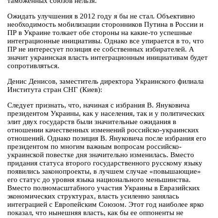
таможенных союзов нельзя.
Ожидать улучшения в 2012 году я бы не стал. Объективно
необходимость мобилизации сторонников Путина в России и
ПР в Украине толкает обе стороны на какие-то успешные
интеграционные инициативы. Однако все упирается в то, что
ПР не интересует позиция ее собственных избирателей. А
значит украинская власть интеграционным инициативам будет
сопротивляться.
Денис Денисов, заместитель директора Украинского филиала
Института стран СНГ (Киев):
Следует признать, что, начиная с избрания В. Януковича
президентом Украины, как у населения, так и у политических
элит двух государств были значительные ожидания в
отношении качественных изменений российско-украинских
отношений. Однако позиция В. Януковича поcле избрания его
президентом по многим важным вопросам российско-
украинской повестке дня значительно изменилась. Вместо
придания статуса второго государственного русскому языку
появились законопроекты, в лучшем случае «повышающие»
его статус до уровня языка национального меньшинства.
Вместо полномасштабного участия Украины в Евразийских
экономических структурах, власть усиленно занялась
интеграцией с Европейским Союзом. Этот год наиболее ярко
показал, что нынешняя власть, как бы ее оппоненты не