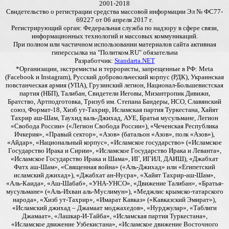
2001-2018
Свидетельство о регистрации средства массовой информации Эл № ФС77-
69227 от 06 апреля 2017 г.
Регистрирующий орган: Федеральная служба по надзору в сфере связи,
информационных технологий и массовых коммуникаций.
При полном или частичном использовании материалов сайта активная
гиперссылка на "Политком.RU" обязательна
Разработчик:
Standarta.NET
*Организации, экстремисты и террористы, запрещенные в РФ: Meta
(Facebook и Instagram), Русский добровольческий корпус (РДК), Украинская
повстанческая армия (УПА), Грузинский легион, Национал-Большевистская
партия (НБП), Талибан, Свидетели Иеговы, Мизантропик Дивижн,
Братство, Артподготовка, Тризуб им. Степана Бандеры, НСО, Славянский
союз, Формат-18, Хизб ут-Тахрир, Исламская партия Туркестана, Хайят
Тахрир аш-Шам, Таухид валь-Джихад, АУЕ, Братья мусульмане, Легион
«Свобода России» («Легион Свобода России»), «Чеченская Республика
Ичкерия», «Правый сектор», «Азов» (батальон «Азов», полк «Азов»),
«Айдар», «Национальный корпус», «Исламское государство» («Исламское
Государство Ирака и Сирии», «Исламское Государство Ирака и Леванта»,
«Исламское Государство Ирака и Шама», ИГ, ИГИЛ, ДАИШ), «Джабхат
Фатх аш-Шам», «Священная война» («Аль-Джихад» или «Египетский
исламский джихад»), «Джабхат ан-Нусра», «Хайят Тахрир-аш-Шам»,
«Аль-Каида», «Аш-Шабаб», «УНА-УНСО», «Движение Талибан», «Братья-
мусульмане» («Аль-Ихван аль-Муслимун»), «Меджлис крымско-татарского
народа», «Хизб ут-Тахрир», «Имарат Кавказ» («Кавказский Эмират»),
«Исламский джихад – Джамаат моджахедов», «Нурджулар», «Таблиги
Джамаат», «Лашкар-И-Тайба», «Исламская партия Туркестана»,
«Исламское движение Узбекистана», «Исламское движение Восточного