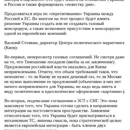
и России и также формировать «повестку дня».
Продолжиться игра по «перетягиванию» Украины между
Россией и ЕС. Во многом на этот процесс будет влиять
решение Украины создать или не создавать газовый
консорциум, а также возможное присутствие в консорциуме
одной из европейских компаний.
Василий Стоякин, директор Центра политического маркетинга
(Киев):
Во-первых, непересмотр газовых соглашений. Не смотря даже
на то, что Тимошенко посадили (якобы за их заключение).
Предложения российской власти оказались для Киева
неприемлемыми. Отмечу, что объем требований таков, что
непонятно - то ли Киеву не нужен дешевый газ, то ли Москве
не нужно выполнение ее предложений (объективно в них нет
ничего неприемлемого для Украины, но надо ведь иметь в
виду политическое и идеологическое оформление «картинки»).
Во-вторых, подписание соглашения о ЗСТ с СНГ. Это пока
максимум того, что Украина готова сделать в направлении
интеграции на постсоветском пространстве. Заявления
относительно того, что Украина будет присматриваться к
механизмам ТС, лишены смысла, пока стратегической целью
является европейская интеграция - быть членом двух