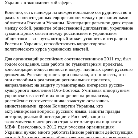
Украины в экономической сфере.
Конечно, есть надежда на межрегиональное сотрудничество в
рамках новосозданных еврорегионов между приграничными
областями России и Украины. Кооперация регионов двух стран
между собой, развитие общественной дипломатии, укрепление
гуманитарных связей между российским и украинским
обществом - вот путь, который может ускорить интеграцию
России и Украины, способствовать корректировке
политического курса украинских властей.
Для организаций российских соотечественников 2011 год был
годом созидания, шла работа по гуманитарным проектам,
консолидации общественности вокруг идейных целей русского
движения. Русские организации показали, что они есть, что
они способны к реализации региональных проектов,
направленных на защиту гуманитарных интересов русско-
культурного населения Юго-Востока. Учитывая оппортунизм
украинских властей и их поощрение национализма,
российские соотечественники зачастую оставались
единственными, кроме Компартии Украины, кто
актуализировал вопросы русского языка, защиты правды
истории, реальной интеграции с Россией, защиты
экономических интересов страны от олигархии и диктата
МВФ. Безусловно, в 2012 году русским организациям
Украины нужно много работатьНизкие рейтинги действующих
властей Украины, резкая общественная реакция на львовские