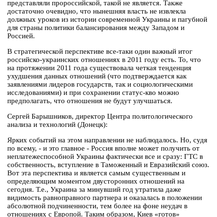
представляли пророссийской, такой не является. Также
достаточно очевидно, что нынешняя власть не извлекла
должных уроков из истории современной Украины и пагубной
для страны политики балансирования между Западом и
Россией.
В стратегической перспективе все-таки один важный итог
российско-украинских отношениях в 2011 году есть. То, что
на протяжении 2011 года существовала четкая тенденция
ухудшения данных отношений (что подтверждается как
заявлениями лидеров государств, так и социологическими
исследованиями) и при сохранении статус-кво можно
предполагать, что отношения не будут улучшаться.
Сергей Барышников, директор Центра политологического
анализа и технологий (Донецк):
Ярких событий на этом направлении не наблюдалось. Но, судя
по всему, - и это главное - Россия вполне может получить от
неплатежеспособной Украины фактически все и сразу: ГТС в
собственность, вступление в Таможенный и Евразийский союз.
Вот эта перспектива и является самым существенным и
определяющим моментом двусторонних отношений на
сегодня. Т.е., Украина за минувший год утратила даже
видимость равноправного партнера и оказалась в положении
абсолютной подчиненности, тем более на фоне неудач в
отношениях с Европой. Таким образом, Киев «готов»