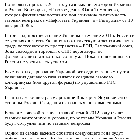
Во-первых, провал в 2011 году газовых переговоров Украины
и России.Во-вторых, «Газовое дело» Юлии Тимошенко,
которое фактически поставило под сомнение легитимность
газовых контрактов «Нафтогаза Украины» и «Газпрома» от 19
января 2009 г.
В-третьих, противостояние Украины в течение 2011 г. России в
ее усилиях втянуть Украину в политическую и экономическую
среду постсоветского пространства – ЕЭП, Таможенный союз,
Зона свободной торговли с СНГ, переговоры по
формированию газового консорциума. Пока что все попытки
России не увенчались успехом.
В-четвертых, признание Украиной, что единственным путем
получения дешевого газа является создание газового
консорциума (или другой формы) по управлению ГТС
Украины.
В-пятых, всеобщее разочарование Виктором Януковичем со
стороны России. Ожидания оказались явно завышенными.
В энергетической отрасли главной темой 2012 году станет
газовый консорциум и условия, по которым Украина и Россия
будут сотрудничать по газовым вопросам.
Одним из самых важных событий следующего года будут
выборы в парламент. Это будет влиять на отношения Украины