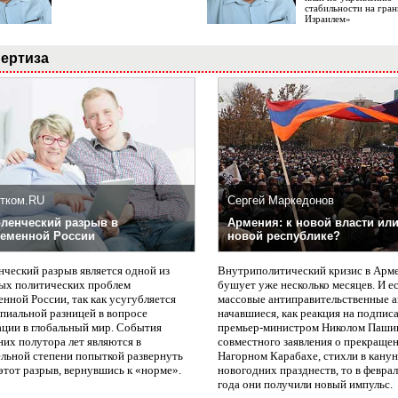
стабильности на гран
Израилем»
ертиза
тком.RU
Сергей Маркедонов
ленческий разрыв в
Армения: к новой власти или
еменной России
новой республике?
нческий разрыв является одной из
Внутриполитический кризис в Арм
ых политических проблем
бушует уже несколько месяцев. И е
нной России, так как усугубляется
массовые антиправительственные а
пиальной разницей в вопросе
начавшиеся, как реакция на подпис
ации в глобальный мир. События
премьер-министром Николом Паши
них полутора лет являются в
совместного заявления о прекращен
ельной степени попыткой развернуть
Нагорном Карабахе, стихли в канун
этот разрыв, вернувшись к «норме».
новогодних празднеств, то в февра
года они получили новый импульс.