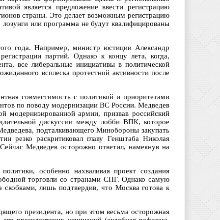
ативой является предложение ввести регистрацию
егионов страны. Это делает возможным регистрацию
ь, лозунги или программа не будут квалифицированы
этого года. Например, министр юстиции Александр
егистрации партий. Однако к концу лета, когда,
нта, все либеральные инициативы в политической
ожиданного всплеска протестной активности после
нтная совместимость с политикой и приоритетами
ентов по поводу модернизации ВС России. Медведев
ой модернизированной армии, призвав российский
 длительной дискуссии между лобби ВПК, которое
 Медведева, подталкивающего Минобороны закупать
ин резко раскритиковал главу Генштаба Николая
 Сейчас Медведев осторожно ответил, намекнув на
политики, особенно нахваливая проект создания
вободной торговли со странами СНГ. Однако самую
 скобками, лишь подтвердив, что Москва готова к
одящего президента, но при этом весьма осторожная