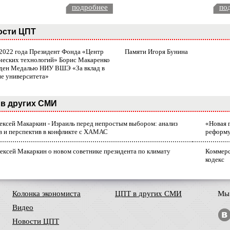
подробнее
по
ости ЦПТ
 2022 года Президент Фонда «Центр
Памяти Игоря Бунина
ческих технологий» Борис Макаренко
ден Медалью НИУ ВШЭ «За вклад в
ие университета»
в других СМИ
лексей Макаркин - Израиль перед непростым выбором: анализ
«Новая 
в и перспектив в конфликте с ХАМАС
реформ
ексей Макаркин о новом советнике президента по климату
Коммерс
кодекс
Колонка экономиста
ЦПТ в других СМИ
Мы 
Видео
Новости ЦПТ