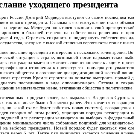
слание уходящего президента
дент России Дмитрий Медведев выступил со своим последним е
нием нового президента. Главным в его выступлении стало объявл
с на перемены. Медведев попытался закончить свой президентский
сировался в большей степени на собственных решениях и прог
дние 4 года. Стремясь сохранить и подчеркнуть собственную ид
 государства, которым с высокой степенью вероятности станет ны
нее послание президента интересно с нескольких точек зрения. Во-
ической ситуации в стране, возникшей после парламентских выбо
дева вынуждена заметно смягчить свое отношение к акциям проте
версификации отношения к протесту: это подчеркнуто уважител
анского общества и сохранение дискредитационной жесткой линии
 новая стратегия Кремля строится на попытке выстроить прямой 
 диалога посредников в виде оппозиционеров. Отсюда и сохр
ущении вмешательства извне, втягивания общества в политические
азгневанных городских слоев, как выражался Владислав Сурков, 
ых так или иначе были объявлены ранее. Это касается возвраще
ил, по какой схеме будет работать новая система), возвращени
едев говорил об этом ранее), упрощения порядка регистрации п
 подписей для регистрации кандидатов на выборах в федеральный
щение минимального числа собранных подписей для кандидатов-с
й на выборах президента. Новый порядок будет касаться уже с
яться через 6 лет. Также ряд инициатив касается усиления вли