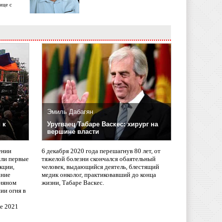
ице с
Эмиль Дабагян
 к
Уругваец Табаре Васкес: хирург на
вершине власти
ении
6 декабря 2020 года перешагнув 80 лет, от
сли первые
тяжелой болезни скончался обаятельный
кции,
человек, выдающийся деятель, блестящий
ание
медик онколог, практиковавший до конца
няном
жизни, Табаре Васкес.
ии огня в
ле 2021