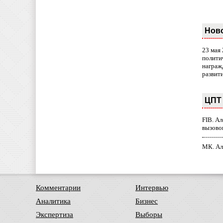
Нов
23 мая
полити
награж
развит
ЦПТ 
FIB. А
вызово
МК. Ал
Комментарии
Интервью
Аналитика
Бизнес
Экспертиза
Выборы