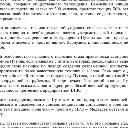
комов, создания общественного телевидения. Важнейшей иници
ических партий по заявке от 500 человек, представляющих 50% р
ически любой политической партии, если, конечно, ее деятельност
стремистские.
ти инициативы, так или иначе, обсуждались еще в начале лета 
алов говорил о необходимости ввести уведомительный порядок р
о, принималось решение о возвращении Путина на пост президе
 были отложены в «долгий ящик». Вернулись к ним лишь после не
ов.
й особенностью нынешнего послания стала практически стопроце
мира Путина, если только не считать некоторых расходящихся акц
ердил свою позицию по поводу создания современной, компактн
роизводить более качественную технику и в срок. Речь идет о
ется в большей степени на поддержку Путина, и новой политикой
 вооружений за рубежом. В ходе недавней «прямой линии» Пут
ова за его высказывания в адрес российской военной продукции.
ованность претензий к предприятиям ВПК.
дев солидаризировался с Путиным и по приоритетам внешней 
ийского и Таможенного союзов, подписания соглашения о зоне с
ю тему внешней политики – проблему ПРО – Медведев оставил за
у.
ец, третьей особенностью послания стало то, что это послание ух