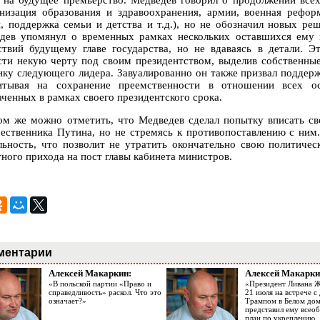
а на будущее премьерство. Медведев говорил о продолжении всех
низация образования и здравоохранения, армии, военная реформ
и, поддержка семьи и детства и т.д.), но не обозначил новых ре
дев упомянул о временных рамках нескольких оставшихся ему ме
ствий будущему главе государства, но не вдаваясь в детали. 
сти некую черту под своим президентством, выделив собственны
ику следующего лидера. Завуалированно он также призвал поддер
итывая на сохранение преемственности в отношении всех ос
аченных в рамках своего президентского срока.
ом же можно отметить, что Медведев сделал попытку вписать св
ественника Путина, но не стремясь к противопоставлению с ним
льность, что позволит не утратить окончательно свою политиче
тного прихода на пост главы кабинета министров.
ментарии
Алексей Макаркин:
Алексей Макарки
«В польской партии «Право и
«Президент Ливана 
справедливость» раскол. Что это
21 июля на встрече 
означает?»
Трампом в Белом до
представил ему все
план по укреплению