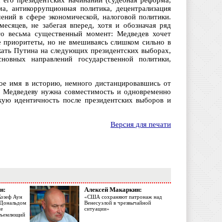
 его президентских начинаний (судебная реформа,
а, антикоррупционная политика, децентрализация
шений в сфере экономической, налоговой политики.
сяцев, не забегая вперед, хотя и обозначая ряд
Это весьма существенный момент: Медведев хочет
е приоритеты, но не вмешиваясь слишком сильно в
жать Путина на следующих президентских выборах,
новных направлений государственной политики,
ое имя в историю, немного дистанцировавшись от
. Медведеву нужна совместимость и одновременно
скую идентичность после президентских выборов и
Версия для печати
н:
Алексей Макаркин:
Жозеф Аун
«США сохраняют патронаж над
с Дональдом
Венесуэлой в чрезвычайной
ме
ситуации»
объемлющий