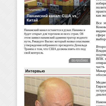
избир
полит
Политком.RU
практ
как эк
Панамский канал: США vs.
Китай
Все э
Конов
Панамский канал останется в руках Панамы и
видим
будет открыт для торговли из всех стран. Об
сфере
этом заявил панамский администратор водного
выбор
пути, Рикаурте Васкес который назвал опасными
утверждения избранного президента Дональда
Второ
Трампа о том, что США должны взять его под
Влади
свой контроль.
подтв
ВПК п
подробнее
опира
часть
Интервью
Макар
обосн
Медве
Евраз
остру
диалог
Након