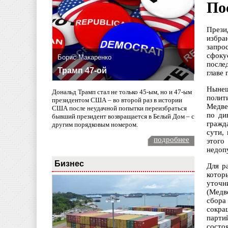
По
Прези
избра
запро
сфоку
Борис Макаренко
после
Трамп 47-ой
главе
Нынеш
Дональд Трамп стал не только 45-ым, но и 47-ым
полит
президентом США – во второй раз в истории
Медве
США после неудачной попытки переизбраться
по ди
бывший президент возвращается в Белый Дом – с
гражд
другим порядковым номером.
сути,
подробнее
этого
недоп
Бизнес
Для р
котор
уточн
(Медв
сбора
сокра
парти
состо