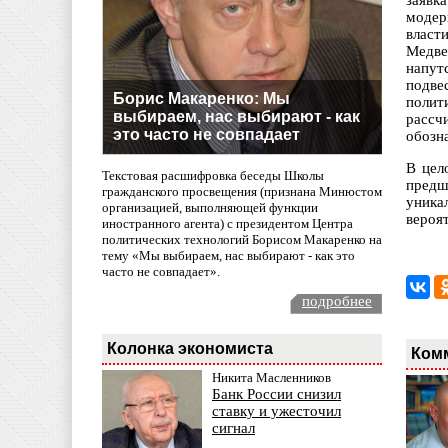
заявк
модер
власт
Медве
напут
подве
Борис Макаренко: Мы
полит
выбираем, нас выбирают - как
рассч
это часто не совпадает
обозн
В цел
Текстовая расшифровка беседы Школы
предш
гражданского просвещения (признана Минюстом
уника
организацией, выполняющей функции
вероя
иностранного агента) с президентом Центра
политических технологий Борисом Макаренко на
тему «Мы выбираем, нас выбирают - как это
часто не совпадает».
подробнее
Колонка экономиста
Ком
Никита Масленников
Банк России снизил
ставку и ужесточил
сигнал