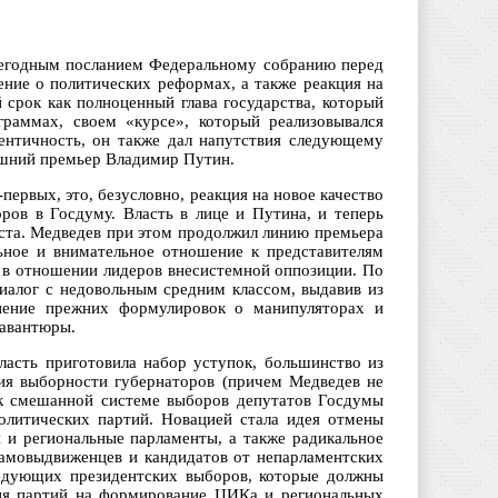
жегодным посланием Федеральному собранию перед
ение о политических реформах, а также реакция на
 срок как полноценный глава государства, который
раммах, своем «курсе», который реализовывался
ентичность, он также дал напутствия следующему
нешний премьер Владимир Путин.
первых, это, безусловно, реакция на новое качество
ров в Госдуму. Власть в лице и Путина, и теперь
ста. Медведев при этом продолжил линию премьера
ьное и внимательное отношение к представителям
 в отношении лидеров внесистемной оппозиции. По
диалог с недовольным средним классом, выдавив из
анение прежних формулировок о манипуляторах и
 авантюры.
власть приготовила набор уступок, большинство из
ния выборности губернаторов (причем Медведев не
я к смешанной системе выборов депутатов Госдумы
олитических партий. Новацией стала идея отмены
 и региональные парламенты, а также радикальное
амовыдвиженцев и кандидатов от непарламентских
ледующих президентских выборов, которые должны
яния партий на формирование ЦИКа и региональных