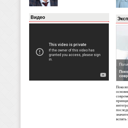
Видео
Эксп
Поли
Поко
совр
Поколе
основн
совреме
принци
интегр
послед
значит
вспять 