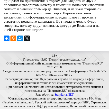
прицелом на приглашение к торгам для каждого из двух с
половиной фаворитов.Почему в кампании появился известный
голлист и бывший премьер де Вильпен, и на чьей стороне он
выступает, станет ясно очень скоро. Первые заявления
заявлениям и информационные поводы помогут проявить
стратегию незваного кандидата. Вот тогда и можно будет
говорить, почему вдруг появилась фигура де Вильпена и на
чьей стороне она играет.
18+
Учредитель - ЗАО "Политические технологии"
© Информационный сайт политических комментариев "Политком.RU"
2001-2018
Свидетельство о регистрации средства массовой информации Эл № ФС77-
69227 от 06 апреля 2017 г.
Регистрирующий орган: Федеральная служба по надзору в сфере связи,
информационных технологий и массовых коммуникаций.
При полном или частичном использовании материалов сайта активная
гиперссылка на "Политком.RU" обязательна
Разработчик:
Standarta.NET
*Организации, экстремисты и террористы, запрещенные в РФ: Meta
(Facebook и Instagram), Русский добровольческий корпус (РДК), Украинская
повстанческая армия (УПА), Грузинский легион, Национал-Большевистская