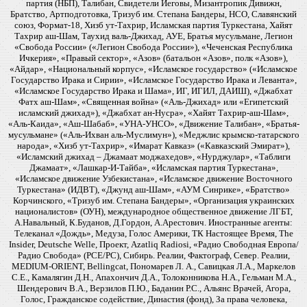
партия (НБП), Талибан, Свидетели Иеговы, Мизантропик Дивижн,
Братство, Артподготовка, Тризуб им. Степана Бандеры, НСО, Славянский
союз, Формат-18, Хизб ут-Тахрир, Исламская партия Туркестана, Хайят
Тахрир аш-Шам, Таухид валь-Джихад, АУЕ, Братья мусульмане, Легион
«Свобода России» («Легион Свобода России»), «Чеченская Республика
Ичкерия», «Правый сектор», «Азов» (батальон «Азов», полк «Азов»),
«Айдар», «Национальный корпус», «Исламское государство» («Исламское
Государство Ирака и Сирии», «Исламское Государство Ирака и Леванта»,
«Исламское Государство Ирака и Шама», ИГ, ИГИЛ, ДАИШ), «Джабхат
Фатх аш-Шам», «Священная война» («Аль-Джихад» или «Египетский
исламский джихад»), «Джабхат ан-Нусра», «Хайят Тахрир-аш-Шам»,
«Аль-Каида», «Аш-Шабаб», «УНА-УНСО», «Движение Талибан», «Братья-
мусульмане» («Аль-Ихван аль-Муслимун»), «Меджлис крымско-татарского
народа», «Хизб ут-Тахрир», «Имарат Кавказ» («Кавказский Эмират»),
«Исламский джихад – Джамаат моджахедов», «Нурджулар», «Таблиги
Джамаат», «Лашкар-И-Тайба», «Исламская партия Туркестана»,
«Исламское движение Узбекистана», «Исламское движение Восточного
Туркестана» (ИДВТ), «Джунд аш-Шам», «АУМ Синрике», «Братство»
Корчинского, «Тризуб им. Степана Бандеры», «Организация украинских
националистов» (ОУН), международное общественное движение ЛГБТ,
А.Навальный, К.Буданов, Д.Гордон, А.Арестович. Иностранные агенты:
Телеканал «Дождь», Медуза, Голос Америки, ТК Настоящее Время, The
Insider, Deutsche Welle, Проект, Azatliq Radiosi, «Радио Свободная Европа/
Радио Свобода» (PCE/PC), Сибирь. Реалии, Фактограф, Север. Реалии,
MEDIUM-ORIENT, Bellingcat, Пономарев Л. А., Савицкая Л.А., Маркелов
С.Е., Камалягин Д.Н., Апахончич Д.А., Толоконникова Н.А., Гельман М.А.,
Шендерович В.А., Верзилов П.Ю., Баданин Р.С., Альянс Врачей, Агора,
Голос, Гражданское содействие, Династия (фонд), За права человека,