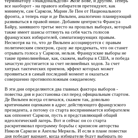
терминатору «Макдональдсов» Жозе Бове, и другим. Теперь
все наоборот - на правого избирателя претендуют, как
минимум, сам Саркози, Марин Ле Пен от Национального
фронта, а теперь еще и де Вильпен, аналогично планирующий
развиваться в правой нише. Добавим центриста Франсуа
Байру, занявшего третье место на прошлых выборах, который
также имеет шансы оттянуть на себя часть голосов
французских избирателей, симпатизирующих правым.
Несмотря на то, что де Вильпен ассоциируется с правым
политическим спектром, сразу же предрекать, что он станет
отрывать голоса у Саркози, нельзя. Французские выборы не
такие прямолинейные, как, скажем, выборы в США, и победа
зачастую достигается за счет нелинейных ходов. За счет
хитрых тактических приемов, эффект которых может
проявиться в самый последний момент и оказаться
совершенно противоположным ожидаемому.
В эти дни определяются два главных фактора выборов -
повестка дня и расстановка сил перед официальным стартом.
Де Вильпен всегда отличался, скажем так, довольно
критичными оценками в адрес действующего французского
президента, а потому со старта воспринимается избирателем
как оппонент Саркози, пусть и представляющий общий
идеологический лагерь. Вот и сейчас он со старта
раскритиковал программу борьбы с кризисом авторства
Николя Саркози и Ангелы Меркель. И если в плане повестки
дня победит вариант, когда избиратели будут выбирать по