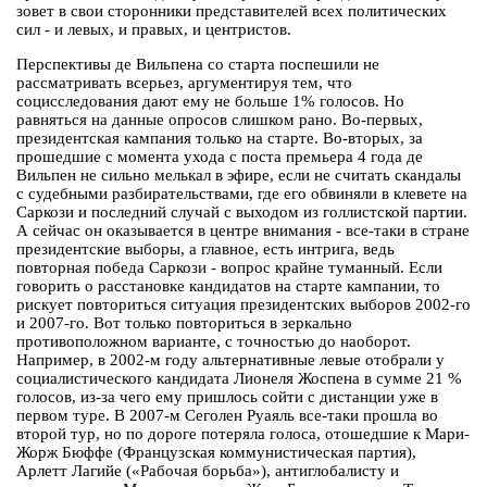
зовет в свои сторонники представителей всех политических
сил - и левых, и правых, и центристов.
Перспективы де Вильпена со старта поспешили не
рассматривать всерьез, аргументируя тем, что
социсследования дают ему не больше 1% голосов. Но
равняться на данные опросов слишком рано. Во-первых,
президентская кампания только на старте. Во-вторых, за
прошедшие с момента ухода с поста премьера 4 года де
Вильпен не сильно мелькал в эфире, если не считать скандалы
с судебными разбирательствами, где его обвиняли в клевете на
Саркози и последний случай с выходом из голлистской партии.
А сейчас он оказывается в центре внимания - все-таки в стране
президентские выборы, а главное, есть интрига, ведь
повторная победа Саркози - вопрос крайне туманный. Если
говорить о расстановке кандидатов на старте кампании, то
рискует повториться ситуация президентских выборов 2002-го
и 2007-го. Вот только повториться в зеркально
противоположном варианте, с точностью до наоборот.
Например, в 2002-м году альтернативные левые отобрали у
социалистического кандидата Лионеля Жоспена в сумме 21 %
голосов, из-за чего ему пришлось сойти с дистанции уже в
первом туре. В 2007-м Сеголен Руаяль все-таки прошла во
второй тур, но по дороге потеряла голоса, отошедшие к Мари-
Жорж Бюффе (Французская коммунистическая партия),
Арлетт Лагийе («Рабочая борьба»), антиглобалисту и