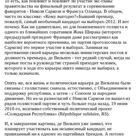
То есть, как повлияет и повлияет ли участие экс-главы
правительства на финальный результат в соревновании
фаворитов - Николя Саркози и Франсуа Олланда. В общем,
чисто по классике: «Кому выгодно?»Бывший премьер,
пожалуй, самый необычный кандидат на выборах-2012. И вот
почему. Как ни удивительно, но для пожизненного голлиста и
одного из ближайших соратников Жака Ширака (которого
предыдущий президент Франции даже рассматривал как
наиболее вероятного преемника, но партия проголосовала за
Саркози) это первое участие в выборах. Занимая на
протяжении своей карьеры несколько министерских постов и
должность премьера, де Вильпен - тот редкий случай, когда на
первые посты в руководстве страной приходит человек,
которого в ходе его карьеры никто никогда не выбирал, а
только назначали.
Опять же, вся жизнь и политическая карьера де Вильпена были
связаны с голлистами: сначала, естественно, с Объединением в
поддержку республики, а затем - с Союзом за народное
движение. Но из-за разногласий с Николя Саркози он вышел из
рядов голлистской партии и чуть больше года назад, 19 июня
2010-го, возглавил собственный политический проект
«Солидарная Республика» (République solidaire, RS).
И, в завершение картины, де Вильпен уже заявил, что
планирует участвовать как независимый кандидат, не
привязанный ни к одному из партийных брендов. А потому