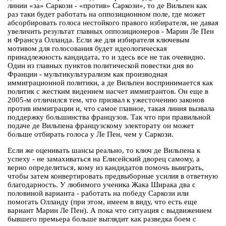
линии «за» Саркози - «против» Саркози», то де Вильпен как
раз таки будет работать на оппозиционном поле, где может
абсорбировать голоса нестойкого правого избирателя, не давая
увеличить результат главных оппозиционеров - Марин Ле Пен
и Франсуа Олланда. Если же для избирателя ключевым
мотивом для голосования будет идеологическая
принадлежность кандидата, то и здесь все не так очевидно.
Один из главных пунктов политической повестки дня во
Франции - мультикультурализм как производная
иммиграционной политики, а де Вильпен воспринимается как
политик с жестким видением насчет иммигрантов. Он еще в
2005-м отличился тем, что призвал к ужесточению законов
против иммиграции и, что самое главное, такая линия вызвала
поддержку большинства французов. Так что при правильной
подаче де Вильпена французскому электорату он может
больше отбирать голоса у Ле Пен, чем у Саркози.
Если же оценивать шансы реально, то ключ де Вильпена к
успеху - не замахиваться на Елисейский дворец самому, а
верно определиться, кому из кандидатов помочь выиграть,
чтобы затем конвертировать предвыборные усилия в ответную
благодарность. У любимого ученика Жака Ширака два с
половиной варианта - работать на победу Саркози или
помогать Олланду (при этом, имеем в виду, что есть еще
вариант Марин Ле Пен). А пока что ситуация с выдвижением
бывшего премьера больше выглядит как разведка боем с