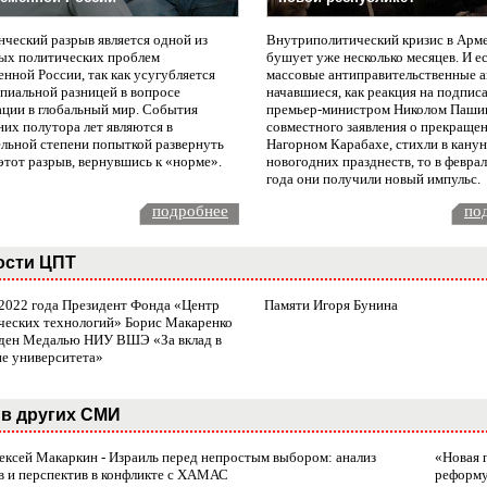
нческий разрыв является одной из
Внутриполитический кризис в Арм
ых политических проблем
бушует уже несколько месяцев. И е
нной России, так как усугубляется
массовые антиправительственные а
пиальной разницей в вопросе
начавшиеся, как реакция на подпис
ации в глобальный мир. События
премьер-министром Николом Паши
них полутора лет являются в
совместного заявления о прекращен
ельной степени попыткой развернуть
Нагорном Карабахе, стихли в канун
этот разрыв, вернувшись к «норме».
новогодних празднеств, то в февра
года они получили новый импульс.
подробнее
по
ости ЦПТ
 2022 года Президент Фонда «Центр
Памяти Игоря Бунина
ческих технологий» Борис Макаренко
ден Медалью НИУ ВШЭ «За вклад в
ие университета»
в других СМИ
лексей Макаркин - Израиль перед непростым выбором: анализ
«Новая 
в и перспектив в конфликте с ХАМАС
реформ