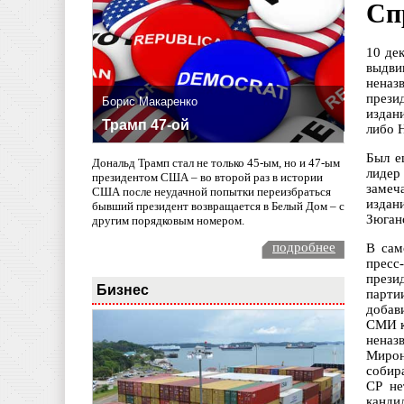
Сп
10 де
выдви
неназ
прези
Борис Макаренко
издан
Трамп 47-ой
либо 
Был е
Дональд Трамп стал не только 45-ым, но и 47-ым
лидер
президентом США – во второй раз в истории
замеч
США после неудачной попытки переизбраться
издан
бывший президент возвращается в Белый Дом – с
Зюган
другим порядковым номером.
подробнее
В сам
пресс
прези
Бизнес
парти
добав
СМИ к
неназ
Мирон
собир
СР не
канди