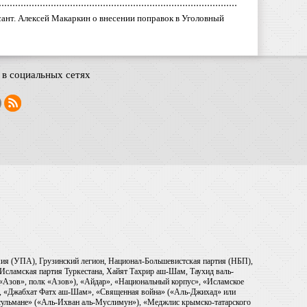
ант. Алексей Макаркин о внесении поправок в Уголовный
в социальных сетях
рмия (УПА), Грузинский легион, Национал-Большевистская партия (НБП),
Исламская партия Туркестана, Хайят Тахрир аш-Шам, Таухид валь-
 «Азов», полк «Азов»), «Айдар», «Национальный корпус», «Исламское
), «Джабхат Фатх аш-Шам», «Священная война» («Аль-Джихад» или
ульмане» («Аль-Ихван аль-Муслимун»), «Меджлис крымско-татарского