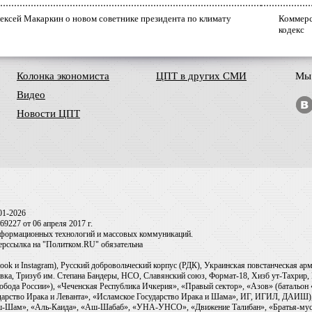
ексей Макаркин о новом советнике президента по климату
Коммерс
кодекс
Колонка экономиста
ЦПТ в других СМИ
Мы 
Видео
Новости ЦПТ
01-2026
9227 от 06 апреля 2017 г.
информационных технологий и массовых коммуникаций.
перссылка на "Политком.RU" обязательна
ook и Instagram), Русский добровольческий корпус (РДК), Украинская повстанческая а
ка, Тризуб им. Степана Бандеры, НСО, Славянский союз, Формат-18, Хизб ут-Тахрир, 
обода России»), «Чеченская Республика Ичкерия», «Правый сектор», «Азов» (батальон
сударство Ирака и Леванта», «Исламское Государство Ирака и Шама», ИГ, ИГИЛ, ДАИШ
-аш-Шам», «Аль-Каида», «Аш-Шабаб», «УНА-УНСО», «Движение Талибан», «Братья-мус