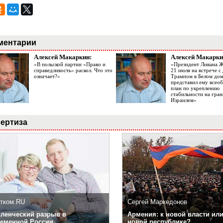
ментарии
Алексей Макаркин:
Алексей Макарки
«В польской партии «Право и
«Президент Ливана 
справедливость» раскол. Что это
21 июля на встрече 
означает?»
Трампом в Белом до
представил ему все
план по укреплению
стабильности на гран
Израилем»
ертиза
тком.RU
Сергей Маркедонов
ленческий разрыв в
Армения: к новой власти или
еменной России
новой республике?