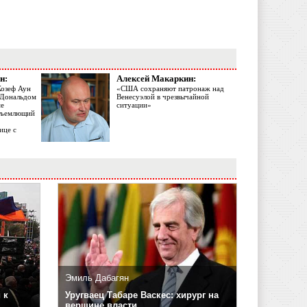
н:
Алексей Макаркин:
Жозеф Аун
«США сохраняют патронаж над
с Дональдом
Венесуэлой в чрезвычайной
ме
ситуации»
объемлющий
ице с
Эмиль Дабагян
 к
Уругваец Табаре Васкес: хирург на
вершине власти