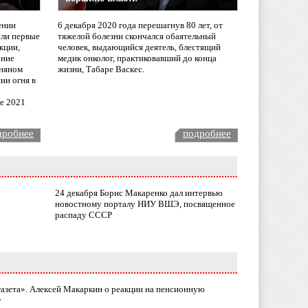
ении
6 декабря 2020 года перешагнув 80 лет, от
сли первые
тяжелой болезни скончался обаятельный
кции,
человек, выдающийся деятель, блестящий
ание
медик онколог, практиковавший до конца
няном
жизни, Табаре Васкес.
ии огня в
ле 2021
дробнее
подробнее
24 декабря Борис Макаренко дал интервью
новостному порталу НИУ ВШЭ, посвященное
распаду СССР
газета». Алексей Макаркин о реакции на пенсионную
у