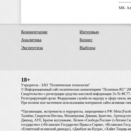
МК. Ал
Комментарии
Интервью
Аналитика
Бизнес
Экспертиза
Выборы
18+
Учредитель - ЗАО "Политические технологии"
© Информационный сайт политических комментариев "Политком.RU" 20
Свидетельство о регистрации средства массовой информации Эл № ФС77-6
Регистрирующий орган: Федеральная служба по надзору в сфере связи, 
При полном или частичном использовании материалов сайта активная ги
*Организации, экстремисты и террористы, запрещенные в РФ: Meta (Faceb
Талибан, Свидетели Иеговы, Мизантропик Дивижн, Братство, Артподготов
Джихад, АУЕ, Братья мусульмане, Легион «Свобода России» («Легион Св
государство» («Исламское Государство Ирака и Сирии», «Исламское Го
«Египетский исламский джихад»), «Джабхат ан-Нусра», «Хайят Тахрир