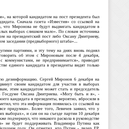
», на которой кандидатом на пост президента был
дидата. Сначала газета «Известия» со ссылкой на
, что Миронова не будут выдвигать кандидатом в
ошлых выборах слишком мало». По словам источника
том на президентский пост либо Оксану Дмитриеву,
том заседании (предвыборного) штаба»...
угими партиями, и эту тему на днях вновь поднял
оговорить об этом с Мироновым после 4 декабря,
 с коммунистами, не предпринимается», приводит
стве единого кандидата в президенты видят только
ную дезинформацию. Сергей Миронов 6 декабря на
ыдвинут своим кандидатом для участия в выборах
овам, этим кандидатом может стать и председатель
в Госдуме Оксана Дмитриева. «Могу быть и я», -
оего кандидата в президенты, вероятно, вбросили в
етил, что эта информация появилась со ссылкой на
все придумки». Более того, Левичев заявил, что у
х выборах», и сам он на съезде партии 10 декабря
же подчеркнул, что никакого раскола в руководстве
ия» не будет поддерживать Владимира Путина как
удущем году. Он отметил, что Путин - лидер ЕР,