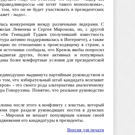
праведливороссы «не хотят такого монополизма»,
ом, что он не будет участвовать в президентских
ажет - надо».
илась конкуренция между различными лидерами. С
олая Левичева и Сергея Миронова, но, с другой
ебя Геннадий Гудков (получивший известность
тура активно поддерживалась в Интернете), а также
зицию по отношению к происходящему в стране, а
ои источники сообщала, что Кремль якобы попросил
ыдвигая других, более активных и популярных
даны более комфортные условия для президентской
а единодушно выдвинута партийным руководством и
 том, что избирательный штаб кандидата возглавит
ров» - это своего рода альтернатива аналогичному
ра Говорухина. Понятно, что реальное руководство
лонна после этого к конфликту с властью, который
емя (при разделе руководящих постов в думских
ти – Миронов не мешает популярным членам своей
выдвижения его кандидатуры в президенты.
Версия для печати