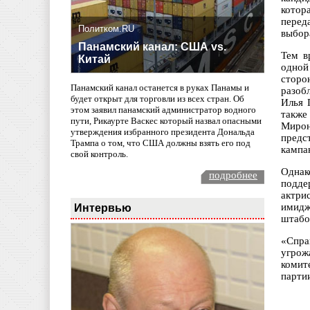
котор
перед
Политком.RU
выбора
Панамский канал: США vs.
Тем в
Китай
одной
сторо
Панамский канал останется в руках Панамы и
разоб
будет открыт для торговли из всех стран. Об
Илья 
этом заявил панамский администратор водного
также
пути, Рикаурте Васкес который назвал опасными
Мирон
утверждения избранного президента Дональда
предс
Трампа о том, что США должны взять его под
кампа
свой контроль.
Однак
подробнее
подде
актри
Интервью
имидж
штабо
«Спра
угрож
комит
партии