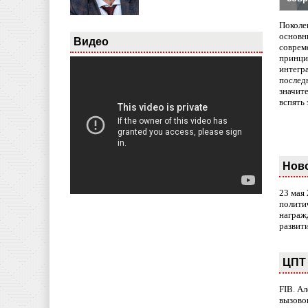
Поколе
основн
Видео
совреме
принци
интегр
послед
значит
вспять 
Нов
23 мая
полити
награж
развит
ЦПТ 
FIB. А
вызово