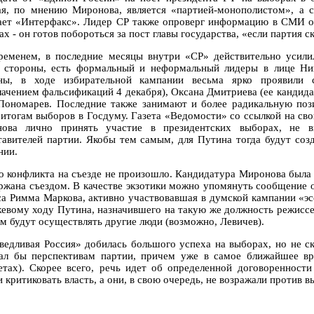
ая, по мнению Миронова, является «партией-монополистом», а с
ает «Интерфакс». Лидер СР также опроверг информацию в СМИ о т
х - он готов побороться за пост главы государства, «если партия ск
ременем, в последние месяцы внутри «СР» действительно усил
 стороны, есть формальный и неформальный лидеры в лице Ник
ны, в ходе избирательной кампании весьма ярко проявили с
лачением фальсификаций 4 декабря), Оксана Дмитриева (ее кандида
Пономарев. Последние также занимают и более радикальную по
 итогам выборов в Госдуму. Газета «Ведомости» со ссылкой на св
ова лично принять участие в президентских выборах, не в
тавителей партии. Якобы тем самым, для Путина тогда будут соз
нии.
о конфликта на съезде не произошло. Кандидатура Миронова был
ржана съездом. В качестве экзотики можно упомянуть сообщение о
са Римма Маркова, активно участвовавшая в думской кампании «эсе
евому ходу Путина, назначившего на такую же должность режиссе
м будут осуществлять другие люди (возможно, Левичев).
ведливая Россия» добилась большого успеха на выборах, но не ск
ал бы перспективам партии, причем уже в самое ближайшее вр
етах). Скорее всего, речь идет об определенной договореннос
 критиковать власть, а они, в свою очередь, не возражали против 