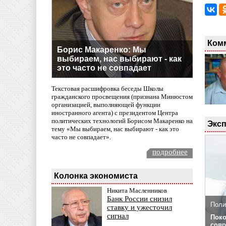
Ком
Борис Макаренко: Мы
выбираем, нас выбирают - как
это часто не совпадает
Текстовая расшифровка беседы Школы
гражданского просвещения (признана Минюстом
организацией, выполняющей функции
иностранного агента) с президентом Центра
политических технологий Борисом Макаренко на
Эксп
тему «Мы выбираем, нас выбирают - как это
часто не совпадает».
подробнее
Колонка экономиста
Никита Масленников
Банк России снизил
Поли
ставку и ужесточил
сигнал
Поко
совр