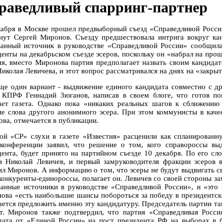
раведливый спарринг-партнер
кабря в Москве прошел предвыборный съезд «Справедливой России
нут Сергей Миронов. Съезду предшествовала интрига вокруг кан
ванный источник в руководстве «Справедливой России» сообщила
денты на декабрьском съезде эсеров, поскольку он «набрал на пр
ия, вместо Миронова партия предполагает назвать своим кандида
Николая Левичева, и этот вопрос рассматривался на днях на «закры
ще один вариант - выдвижение единого кандидата совместно с др
 КПРФ Геннадий Зюганов, написав в своем блоге, что готов п
ает газета. Однако пока «никаких реальных шагов к сближению
ие слова другого анонимного эсера. При этом коммунисты в каче
ова, отмечается в публикации.
ой «СР» слухи в газете «Известия» расценили как спланирован
-конференции заявил, что решение о том, кого справороссы в
дента, будет принято на партийном съезде 10 декабря. По его сл
и Николай Левичев, и первый замруководителя фракции эсеров 
ил Миронов. А информацию о том, что эсеры не будут выдвигать св
онкуренты-единороссы, полагает он. Левичев со своей стороны зам
ванные источники в руководстве «Справедливой России», и «это 
ова «есть наибольшие шансы побороться за победу в президентски
ается предложить именно эту кандидатуру. Председатель партии так
т. Миронов также подтвердил, что партия «Справедливая Росс
дата от «Единой России» на пост президента РФ на выборах в б