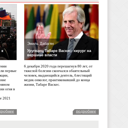
Эмиль Дабагян
 к
Уругваец Табаре Васкес: хирург на
вершине власти
ении
6 декабря 2020 года перешагнув 80 лет, от
сли первые
тяжелой болезни скончался обаятельный
кции,
человек, выдающийся деятель, блестящий
ание
медик онколог, практиковавший до конца
няном
жизни, Табаре Васкес.
ии огня в
ле 2021
дробнее
подробнее