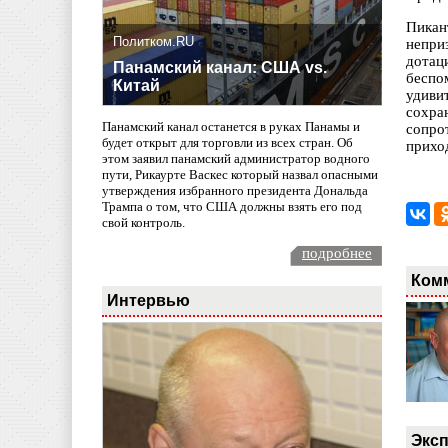
Пикан
Политком.RU
непри
дотац
Панамский канал: США vs.
беспо
Китай
удиви
сохра
Панамский канал останется в руках Панамы и
сопро
будет открыт для торговли из всех стран. Об
приход
этом заявил панамский администратор водного
пути, Рикаурте Васкес который назвал опасными
утверждения избранного президента Дональда
Трампа о том, что США должны взять его под
свой контроль.
подробнее
Ком
Интервью
Эксп