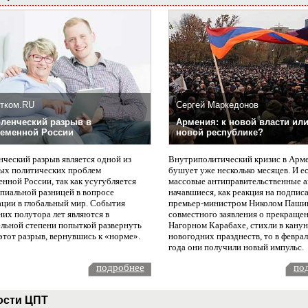
тком.RU
Сергей Маркедонов
ленческий разрыв в
Армения: к новой власти или
еменной России
новой республике?
нческий разрыв является одной из
Внутриполитический кризис в Арм
ых политических проблем
бушует уже несколько месяцев. И е
нной России, так как усугубляется
массовые антиправительственные а
пиальной разницей в вопросе
начавшиеся, как реакция на подпис
ации в глобальный мир. События
премьер-министром Николом Паши
них полутора лет являются в
совместного заявления о прекращен
ельной степени попыткой развернуть
Нагорном Карабахе, стихли в канун
этот разрыв, вернувшись к «норме».
новогодних празднеств, то в февра
года они получили новый импульс.
подробнее
по
ости ЦПТ