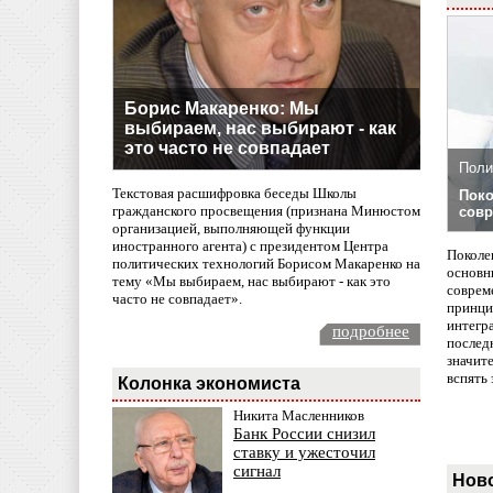
Борис Макаренко: Мы
выбираем, нас выбирают - как
это часто не совпадает
Поли
Текстовая расшифровка беседы Школы
Поко
гражданского просвещения (признана Минюстом
совр
организацией, выполняющей функции
иностранного агента) с президентом Центра
Поколе
политических технологий Борисом Макаренко на
основн
тему «Мы выбираем, нас выбирают - как это
совреме
часто не совпадает».
принци
интегр
подробнее
послед
значит
вспять 
Колонка экономиста
Никита Масленников
Банк России снизил
ставку и ужесточил
сигнал
Нов