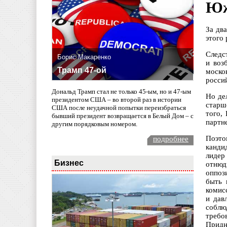
Юж
За дв
этого
Следс
Борис Макаренко
и воз
Трамп 47-ой
моско
росси
Дональд Трамп стал не только 45-ым, но и 47-ым
Но де
президентом США – во второй раз в истории
старш
США после неудачной попытки переизбраться
того,
бывший президент возвращается в Белый Дом – с
партне
другим порядковым номером.
Поэто
подробнее
канди
лидер
Бизнес
отнюд
оппоз
быть 
комис
и дав
соблю
требо
Придн