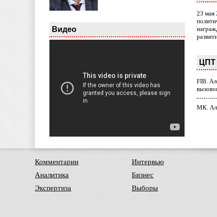
23 мая
полити
Видео
награж
развит
ЦПТ 
FIB. А
вызово
МК. Ал
Комментарии
Интервью
Аналитика
Бизнес
Экспертиза
Выборы