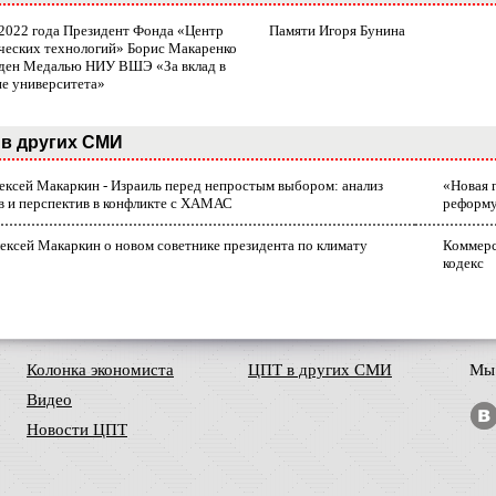
 2022 года Президент Фонда «Центр
Памяти Игоря Бунина
ческих технологий» Борис Макаренко
ден Медалью НИУ ВШЭ «За вклад в
ие университета»
в других СМИ
лексей Макаркин - Израиль перед непростым выбором: анализ
«Новая 
в и перспектив в конфликте с ХАМАС
реформ
ексей Макаркин о новом советнике президента по климату
Коммерс
кодекс
Колонка экономиста
ЦПТ в других СМИ
Мы 
Видео
Новости ЦПТ