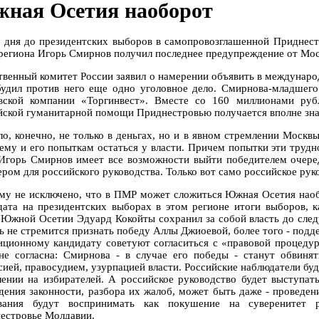
ная Осетия наоборот
а дня до президентских выборов в самопровозглашенной Приднес
 региона Игорь Смирнов получил последнее предупреждение от Мо
твенный комитет России заявил о намерении объявить в междунар
будил против него еще одно уголовное дело. Смирнова-младшег
вской компании «Торгинвест». Вместе со 160 миллионами ру
йской гуманитарной помощи Приднестровью получается вполне зна
ло, конечно, не только в деньгах, но и в явном стремлении Моск
ему и его попыткам остаться у власти. Причем попытки эти трудн
 Игорь Смирнов имеет все возможности выйти победителем очере
ром для российского руководства. Только вот само российское руко
му не исключено, что в ПМР может сложиться Южная Осетия наоб
дата на президентских выборах в этом регионе итоги выборов, к
 Южной Осетии Эдуард Кокойты сохранил за собой власть до сле
ь не стремится признать победу Аллы Джиоевой, более того - по
иционному кандидату советуют согласиться с «правовой процеду
не согласна: Смирнова - в случае его победы - станут обвинят
сией, правосудием, узурпацией власти. Российские наблюдатели бу
лении на избирателей. А российское руководство будет выступат
дения законности, разбора их жалоб, может быть даже - проведени
вания будут воспринимать как покушение на суверенитет р
естровье Молдавии.