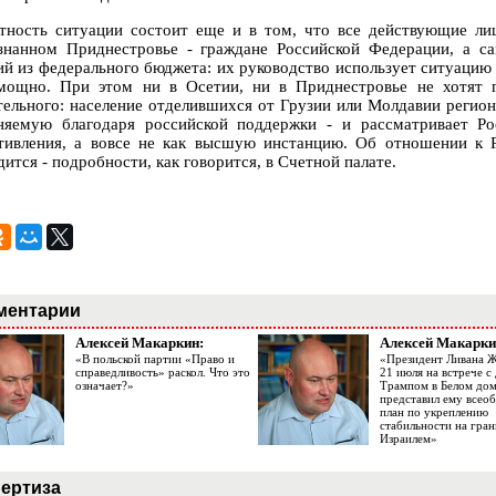
тность ситуации состоит еще и в том, что все действующие л
знанном Приднестровье - граждане Российской Федерации, а с
ий из федерального бюджета: их руководство использует ситуацию 
мощно. При этом ни в Осетии, ни в Приднестровье не хотят 
тельного: население отделившихся от Грузии или Молдавии регион
няемую благодаря российской поддержки - и рассматривает Ро
тивления, а вовсе не как высшую инстанцию. Об отношении к 
ится - подробности, как говорится, в Счетной палате.
ментарии
Алексей Макаркин:
Алексей Макарки
«В польской партии «Право и
«Президент Ливана 
справедливость» раскол. Что это
21 июля на встрече 
означает?»
Трампом в Белом до
представил ему все
план по укреплению
стабильности на гран
Израилем»
ертиза