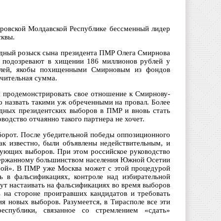
тровской Молдавской Республике бессменный лидер
сквы.
одный розыск сына президента ПМР Олега Смирнова
о подозревают в хищении 186 миллионов рублей у
блей, якобы похищенными Смирновым из фондов
чительная сумма.
вы продемонстрировать свое отношение к Смирнову-
о назвать такими уж обреченными на провал. Более
дных президентских выборов в ПМР и вновь стать
водство отчаянно такого партнера не хочет.
орот. После убедительной победы оппозиционного
ак известно, были объявлены недействительным, и
дующих выборов. При этом российское руководство
ддержанному большинством населения Южной Осетии
рой». В ПМР уже Москва может с этой процедурой
ь в фальсификациях, контроле над избирательной
дут настаивать на фальсификациях во время выборов
ь на стороне проигравших кандидатов и требовать
я новых выборов. Разумеется, в Тирасполе все эти
еспублики, связанное со стремлением «сдать»