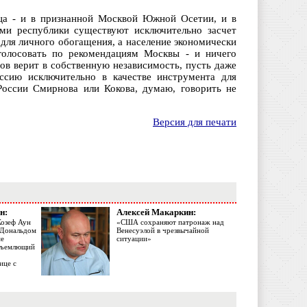
ица - и в признанной Москвой Южной Осетии, и в
ами республики существуют исключительно засчет
для личного обогащения, а население экономически
голосовать по рекомендациям Москвы - и ничего
ов верит в собственную независимость, пусть даже
ссию исключительно в качестве инструмента для
России Смирнова или Кокова, думаю, говорить не
Версия для печати
н:
Алексей Макаркин:
Жозеф Аун
«США сохраняют патронаж над
с Дональдом
Венесуэлой в чрезвычайной
ме
ситуации»
объемлющий
ице с