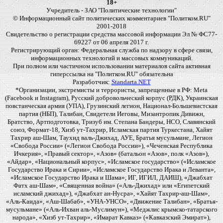
18+
Учредитель - ЗАО "Политические технологии"
© Информационный сайт политических комментариев "Политком.RU"
2001-2018
Свидетельство о регистрации средства массовой информации Эл № ФС77-
69227 от 06 апреля 2017 г.
Регистрирующий орган: Федеральная служба по надзору в сфере связи,
информационных технологий и массовых коммуникаций.
При полном или частичном использовании материалов сайта активная
гиперссылка на "Политком.RU" обязательна
Разработчик:
Standarta.NET
*Организации, экстремисты и террористы, запрещенные в РФ: Meta
(Facebook и Instagram), Русский добровольческий корпус (РДК), Украинская
повстанческая армия (УПА), Грузинский легион, Национал-Большевистская
партия (НБП), Талибан, Свидетели Иеговы, Мизантропик Дивижн,
Братство, Артподготовка, Тризуб им. Степана Бандеры, НСО, Славянский
союз, Формат-18, Хизб ут-Тахрир, Исламская партия Туркестана, Хайят
Тахрир аш-Шам, Таухид валь-Джихад, АУЕ, Братья мусульмане, Легион
«Свобода России» («Легион Свобода России»), «Чеченская Республика
Ичкерия», «Правый сектор», «Азов» (батальон «Азов», полк «Азов»),
«Айдар», «Национальный корпус», «Исламское государство» («Исламское
Государство Ирака и Сирии», «Исламское Государство Ирака и Леванта»,
«Исламское Государство Ирака и Шама», ИГ, ИГИЛ, ДАИШ), «Джабхат
Фатх аш-Шам», «Священная война» («Аль-Джихад» или «Египетский
исламский джихад»), «Джабхат ан-Нусра», «Хайят Тахрир-аш-Шам»,
«Аль-Каида», «Аш-Шабаб», «УНА-УНСО», «Движение Талибан», «Братья-
мусульмане» («Аль-Ихван аль-Муслимун»), «Меджлис крымско-татарского
народа», «Хизб ут-Тахрир», «Имарат Кавказ» («Кавказский Эмират»),