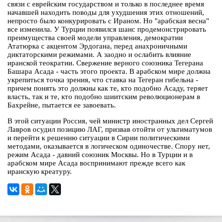
связи с еврейским государством и только в последнее время
начавшей находить поводы для ухудшения этих отношений,
непросто было конкурировать с Ираном. Но "арабская весна"
все изменила. У Турции появился шанс продемонстрировать
преимущества своей модели управления, демократии
Ататюрка с акцентом Эрдогана, перед анахроничными
диктаторскими режимами. А заодно и ослабить влияние
иранской теократии. Свержение верного союзника Тегерана
Башара Асада - часть этого проекта. В арабском мире должна
укрепиться точка зрения, что ставка на Тегеран гибельна -
причем понять это должны как те, кто подобно Асаду, теряет
власть, так и те, кто подобно шиитским революционерам в
Бахрейне, пытается ее завоевать.
В этой ситуации Россия, чей министр иностранных дел Сергей
Лавров осудил позицию ЛАГ, призвав отойти от ультиматумов
и перейти к решению ситуации в Сирии политическими
методами, оказывается в логическом одиночестве. Спору нет,
режим Асада - давний союзник Москвы. Но в Турции и в
арабском мире Асада воспринимают прежде всего как
иранскую креатуру.