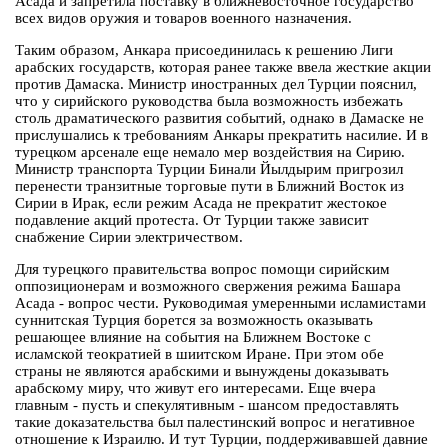
Асада и запретила поставку в ближневосточное государство
всех видов оружия и товаров военного назначения.
Таким образом, Анкара присоединилась к решению Лиги
арабских государств, которая ранее также ввела жесткие акции
против Дамаска. Министр иностранных дел Турции пояснил,
что у сирийского руководства была возможность избежать
столь драматического развития событий, однако в Дамаске не
прислушались к требованиям Анкары прекратить насилие. И в
турецком арсенале еще немало мер воздействия на Сирию.
Министр транспорта Турции Бинали Йылдырим пригрозил
перенести транзитные торговые пути в Ближний Восток из
Сирии в Ирак, если режим Асада не прекратит жестокое
подавление акций протеста. От Турции также зависит
снабжение Сирии электричеством.
Для турецкого правительства вопрос помощи сирийским
оппозиционерам и возможного свержения режима Башара
Асада - вопрос чести. Руководимая умеренными исламистами
суннитская Турция борется за возможность оказывать
решающее влияние на события на Ближнем Востоке с
исламской теократией в шиитском Иране. При этом обе
страны не являются арабскими и вынуждены доказывать
арабскому миру, что живут его интересами. Еще вчера
главным - пусть и спекулятивным - шансом предоставлять
такие доказательства был палестинский вопрос и негативное
отношение к Израилю. И тут Турции, поддерживавшей давние