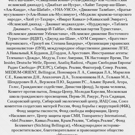
исламский джихад»), «Джабхат ан-Нусра», «Хайят Тахрир-аш-Шам»,
«Аль-Каида», «Аш-Шабаб», «УНА-УНСО», «Движение Талибан», «Братья-
мусульмане» («Аль-Ихван аль-Муслимун»), «Меджлис крымско-татарского
народа», «Хизб ут-Тахрир», «Имарат Кавказ» («Кавказский Эмират»),
«Исламский джихад – Джамаат моджахедов», «Нурджулар», «Таблиги
Джамаат», «Лашкар-И-Тайба», «Исламская партия Туркестана»,
«Исламское движение Узбекистана», «Исламское движение Восточного
Туркестана» (ИДВТ), «Джунд аш-Шам», «АУМ Синрике», «Братство»
Корчинского, «Тризуб им. Степана Бандеры», «Организация украинских
националистов» (ОУН), международное общественное движение ЛГБТ,
А.Навальный, К.Буданов, Д.Гордон, А.Арестович. Иностранные агенты:
Телеканал «Дождь», Медуза, Голос Америки, ТК Настоящее Время, The
Insider, Deutsche Welle, Проект, Azatliq Radiosi, «Радио Свободная Европа/
Радио Свобода» (PCE/PC), Сибирь. Реалии, Фактограф, Север. Реалии,
MEDIUM-ORIENT, Bellingcat, Пономарев Л. А., Савицкая Л.А., Маркелов
С.Е., Камалягин Д.Н., Апахончич Д.А., Толоконникова Н.А., Гельман М.А.,
Шендерович В.А., Верзилов П.Ю., Баданин Р.С., Альянс Врачей, Агора,
Голос, Гражданское содействие, Династия (фонд), За права человека,
Комитет против пыток, Левада-Центр, Молодая Карелия, Московская
школа гражданского просвещения, Пермь-36, Ракурс, Русь Сидящая,
Сахаровский центр, Сибирский экологический центр, ИАЦ Сова, Союз
комитетов солдатских матерей России, Фонд борьбы с коррупцией (ФБК),
Фонд защиты гласности, Фонд свободы информации, Центр
«Насилию.нет», Центр защиты прав СМИ, Transparency International,
«Idel.Реалии», Кавказ.Реалии, Крым.Реалии, "Сибирь.Реалии", Фонд
Беллингкет (Stichting Bellingcat), «Международное историко-
просветительское, благотворительное и правозащитное общество
«Мемориал».