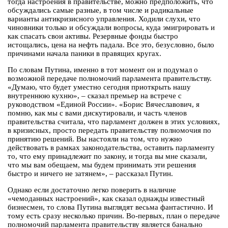
тогда настроения в правительстве, можно предположить, что
обсуждались самые разные, в том числе и радикальные
варианты антикризисного управления. Ходили слухи, что
чиновники только и обсуждали вопросы, куда эмигрировать и
как спасать свои активы. Резервные фонды быстро
истощались, цена на нефть падала. Все это, безусловно, было
причинами начала паники в правящих кругах.
По словам Путина, именно в тот момент он и подумал о
возможной передаче полномочий парламента правительству.
«Думаю, что будет уместно сегодня приоткрыть нашу
внутреннюю кухню», – сказал премьер на встрече с
руководством «Единой России». «Борис Вячеславович, я
помню, как мы с вами дискутировали, и часть членов
правительства считала, что парламент должен в этих условиях,
в кризисных, просто передать правительству полномочия по
принятию решений. Вы настояли на том, что нужно
действовать в рамках законодательства, оставить парламенту
то, что ему принадлежит по закону, и тогда вы мне сказали,
что мы вам обещаем, мы будем принимать эти решения
быстро и ничего не затянем», – рассказал Путин.
Однако если достаточно легко поверить в наличие
«чемоданных настроений», как сказал однажды известный
бизнесмен, то слова Путина выглядят весьма фантастично. И
тому есть сразу несколько причин. Во-первых, план о передаче
полномочий парламента правительству является банально