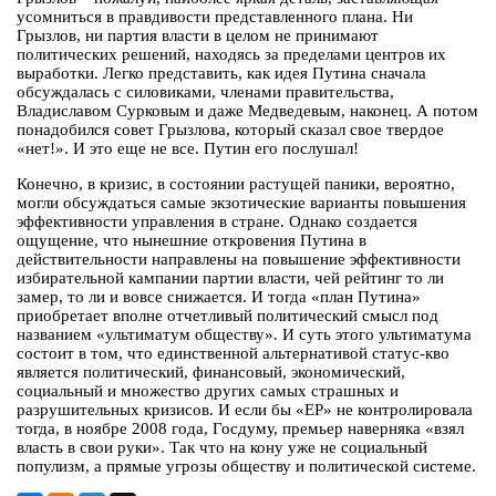
усомниться в правдивости представленного плана. Ни
Грызлов, ни партия власти в целом не принимают
политических решений, находясь за пределами центров их
выработки. Легко представить, как идея Путина сначала
обсуждалась с силовиками, членами правительства,
Владиславом Сурковым и даже Медведевым, наконец. А потом
понадобился совет Грызлова, который сказал свое твердое
«нет!». И это еще не все. Путин его послушал!
Конечно, в кризис, в состоянии растущей паники, вероятно,
могли обсуждаться самые экзотические варианты повышения
эффективности управления в стране. Однако создается
ощущение, что нынешние откровения Путина в
действительности направлены на повышение эффективности
избирательной кампании партии власти, чей рейтинг то ли
замер, то ли и вовсе снижается. И тогда «план Путина»
приобретает вполне отчетливый политический смысл под
названием «ультиматум обществу». И суть этого ультиматума
состоит в том, что единственной альтернативой статус-кво
является политический, финансовый, экономический,
социальный и множество других самых страшных и
разрушительных кризисов. И если бы «ЕР» не контролировала
тогда, в ноябре 2008 года, Госдуму, премьер наверняка «взял
власть в свои руки». Так что на кону уже не социальный
популизм, а прямые угрозы обществу и политической системе.