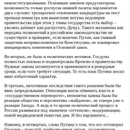
неконституционными. Основным законом предусмотрена
возможность только роспуска нижней палаты парламентов
двух случаях: трехкратное отклонение кандидатуры на пост
премьер-министра или вынесение вотума недоверия
правительства (при этом у главы государства есть выбор –
уволить кабинет или распустить Думу). Такого механизма как
передача полномочий в российском законодательстве не
существуют в принципе¸ если конечно Путин, как главный
защитник неприкосновенности Конституции, не планировал
инициировать изменения в Основной закон.
Во-вторых, не было и политических мотивов. Госдума
полностью лояльна и подконтрольна Кремлю и правительству.
Нужные законы штампуются и принимаются в рекордные
сроки, если того требует ситуация. То есть план Путина носил
явно избыточный характер.
В-третьих, негативные последствия такого решения были бы
явно запредельными. Оппозиция могла обвинить власть в
«государственном перевороте», непонятно какова была бы
реакция общества и перспектива «майданов», не говоря уже о
реакции Запада. А ведь в то время политический процесс в
России развивался под знаменем «оттепели», модернизации,
новой медведевской повестки дня. И без парламента…
Наконец, в-четвертых, слова Путина о том, что его отговорил
Грызлов – пожалуй, наиболее яркая деталь, заставляющая