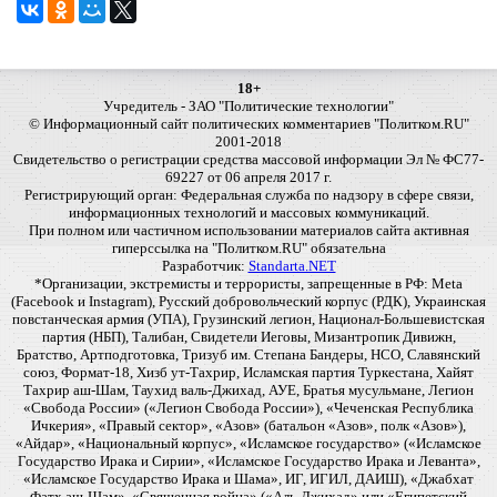
18+
Учредитель - ЗАО "Политические технологии"
© Информационный сайт политических комментариев "Политком.RU"
2001-2018
Свидетельство о регистрации средства массовой информации Эл № ФС77-
69227 от 06 апреля 2017 г.
Регистрирующий орган: Федеральная служба по надзору в сфере связи,
информационных технологий и массовых коммуникаций.
При полном или частичном использовании материалов сайта активная
гиперссылка на "Политком.RU" обязательна
Разработчик:
Standarta.NET
*Организации, экстремисты и террористы, запрещенные в РФ: Meta
(Facebook и Instagram), Русский добровольческий корпус (РДК), Украинская
повстанческая армия (УПА), Грузинский легион, Национал-Большевистская
партия (НБП), Талибан, Свидетели Иеговы, Мизантропик Дивижн,
Братство, Артподготовка, Тризуб им. Степана Бандеры, НСО, Славянский
союз, Формат-18, Хизб ут-Тахрир, Исламская партия Туркестана, Хайят
Тахрир аш-Шам, Таухид валь-Джихад, АУЕ, Братья мусульмане, Легион
«Свобода России» («Легион Свобода России»), «Чеченская Республика
Ичкерия», «Правый сектор», «Азов» (батальон «Азов», полк «Азов»),
«Айдар», «Национальный корпус», «Исламское государство» («Исламское
Государство Ирака и Сирии», «Исламское Государство Ирака и Леванта»,
«Исламское Государство Ирака и Шама», ИГ, ИГИЛ, ДАИШ), «Джабхат
Фатх аш-Шам», «Священная война» («Аль-Джихад» или «Египетский