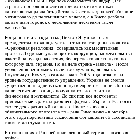
Лукьяновское СИЗО, где пока содержится их лидер. Для
страны с постоянной «митинговой» политикой такая
«активность» равна бездействию. 7 лет назад по всей Украине
митинговало до полумиллиона человек, а в Киеве разбили
палаточный городок с несколькими десятками тысяч
«жителей».
Когда почти два года назад Виктор Янукович стал
президентом, украинцы устали от митинговщины в политике.
«Оранжевая революция» совершалась как масштабный
протест. Люди выступали против коррупции, наплевательства
властей на нужды населения, бесперспективности пути, по
которому шла Украина. Но на деле страна «зависла». После
увольнения нескольких тысяч госслужащих, лояльных
Януковичу и Кучме, в самом начале 2005 года резко упал
уровень государственного управления. Украина не смогла
существенно продвинуться по пути евроинтеграции. Льготы
на пересечение границы получили только политики,
бизнесмены и журналисты. До сих пор все документы,
принимаемые в рамках рабочего формата Украина-ЕС, носят
скорее декларативный характер. После вынесения
обвинительного приговора по «делу Тимошенко» в октябре
этого года перспективы заключения Соглашения об ассоциации
также стали туманными.
В отношениях с Россией появился новый термин – «газовая
война».