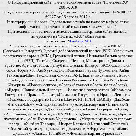
© Информационный сайт политических комментариев "Политком.RU"
2001-2018
Свидетельство о регистрации средства массовой информации Эл № ФС77-
69227 от 06 апреля 2017 г.
Регистрирующий орган: Федеральная служба по надзору в сфере связи,
информационных технологий и массовых коммуникаций.
При полном или частичном использовании материалов сайта активная
гиперссылка на "Политком.RU" обязательна
Разработчик:
Standarta.NET
*Организации, экстремисты и террористы, запрещенные в РФ: Meta
(Facebook и Instagram), Русский добровольческий корпус (РДК), Украинская
повстанческая армия (УПА), Грузинский легион, Национал-Большевистская
партия (НБП), Талибан, Свидетели Иеговы, Мизантропик Дивижн,
Братство, Артподготовка, Тризуб им. Степана Бандеры, НСО, Славянский
союз, Формат-18, Хизб ут-Тахрир, Исламская партия Туркестана, Хайят
Тахрир аш-Шам, Таухид валь-Джихад, АУЕ, Братья мусульмане, Легион
«Свобода России» («Легион Свобода России»), «Чеченская Республика
Ичкерия», «Правый сектор», «Азов» (батальон «Азов», полк «Азов»),
«Айдар», «Национальный корпус», «Исламское государство» («Исламское
Государство Ирака и Сирии», «Исламское Государство Ирака и Леванта»,
«Исламское Государство Ирака и Шама», ИГ, ИГИЛ, ДАИШ), «Джабхат
Фатх аш-Шам», «Священная война» («Аль-Джихад» или «Египетский
исламский джихад»), «Джабхат ан-Нусра», «Хайят Тахрир-аш-Шам»,
«Аль-Каида», «Аш-Шабаб», «УНА-УНСО», «Движение Талибан», «Братья-
мусульмане» («Аль-Ихван аль-Муслимун»), «Меджлис крымско-татарского
народа», «Хизб ут-Тахрир», «Имарат Кавказ» («Кавказский Эмират»),
«Исламский джихад – Джамаат моджахедов», «Нурджулар», «Таблиги
Джамаат», «Лашкар-И-Тайба», «Исламская партия Туркестана»,