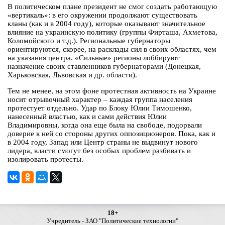
В политическом плане президент не смог создать работающую
«вертикаль»: в его окружении продолжают существовать
кланы (как и в 2004 году), которые оказывают значительное
влияние на украинскую политику (группы Фирташа, Ахметова,
Коломойского и т.д.). Региональные губернаторы
ориентируются, скорее, на расклады сил в своих областях, чем
на указания центра. «Сильные» регионы лоббируют
назначение своих ставленников губернаторами (Донецкая,
Харьковская, Львовская и др. области).
Тем не менее, на этом фоне протестная активность на Украине
носит отрывочный характер – каждая группа населения
протестует отдельно. Удар по Блоку Юлии Тимошенко,
нанесенный властью, как и сами действия Юлии
Владимировны, когда она еще была на свободе, подорвали
доверие к ней со стороны других оппозиционеров. Пока, как и
в 2004 году, Запад или Центр страны не выдвинут нового
лидера, власти смогут без особых проблем разбивать и
изолировать протесты.
18+
Учредитель - ЗАО "Политические технологии"