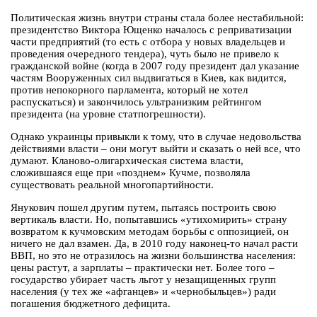
Политическая жизнь внутри страны стала более нестабильной:
президентство Виктора Ющенко началось с реприватизации
части предприятий (то есть с отбора у новых владельцев и
проведения очередного тендера), чуть было не привело к
гражданской войне (когда в 2007 году президент дал указание
частям Вооруженных сил выдвигаться в Киев, как видится,
против непокорного парламента, который не хотел
распускаться) и закончилось ультранизким рейтингом
президента (на уровне статпогрешности).
Однако украинцы привыкли к тому, что в случае недовольства
действиями власти – они могут выйти и сказать о ней все, что
думают. Кланово-олигархическая система власти,
сложившаяся еще при «позднем» Кучме, позволяла
существовать реальной многопартийности.
Янукович пошел другим путем, пытаясь построить свою
вертикаль власти. Но, попытавшись «утихомирить» страну
возвратом к кучмовским методам борьбы с оппозицией, он
ничего не дал взамен. Да, в 2010 году наконец-то начал расти
ВВП, но это не отразилось на жизни большинства населения:
цены растут, а зарплаты – практически нет. Более того –
государство убирает часть льгот у незащищенных групп
населения (у тех же «афганцев» и «чернобыльцев») ради
погашения бюджетного дефицита.