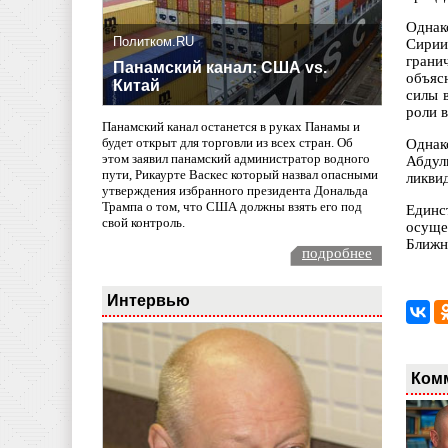
Однак
Политком.RU
Сирии
грани
Панамский канал: США vs.
объяс
Китай
силы 
роли 
Панамский канал останется в руках Панамы и
будет открыт для торговли из всех стран. Об
Однак
этом заявил панамский администратор водного
Абдул
пути, Рикаурте Васкес который назвал опасными
ликвид
утверждения избранного президента Дональда
Трампа о том, что США должны взять его под
Единс
свой контроль.
осуще
Ближн
подробнее
Интервью
Ком