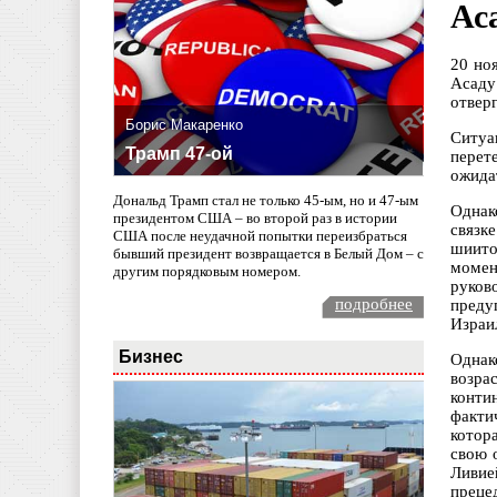
Ас
20 но
Асаду
отвер
Борис Макаренко
Ситуа
Трамп 47-ой
перет
ожида
Дональд Трамп стал не только 45-ым, но и 47-ым
Однак
президентом США – во второй раз в истории
связк
США после неудачной попытки переизбраться
шиито
бывший президент возвращается в Белый Дом – с
момен
другим порядковым номером.
руков
подробнее
преду
Израи
Бизнес
Однак
возра
конти
факти
котор
свою 
Ливие
преце