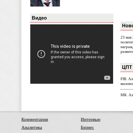
Видео
Нов
23 мая
полити
награж
развит
ЦПТ 
FIB. А
вызово
МК. Ал
Комментарии
Интервью
Аналитика
Бизнес