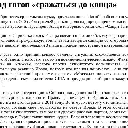
ад готов «сражаться до конца»
ября истек срок ультиматума, предъявленного Лигой арабских го
 впустить 500 наблюдателей для контроля над прекращением насили
гнуто арабами. Президент Асад в интервью британской «Санди Таймс
ция в Сирии, казалось бы, развивается по ливийскому сценарию
екающее в гражданскую войну, затем вводятся санкции со стороны 
ть аналогичной реакции Запада и прямой иностранной интервенции
о есть одно принципиальное отличие ситуации, сложившейся вок
е с Ираном, с которым заключен военно-политический альянс. Факт
в) на Ближнем Востоке против суннитского большинства. Т
тальную реакцию Ирана, потому что иранцы понимают – они сле
одителя ракетной программы силами «Моссада» видится как од
преждение ему – даже если США в преддверии выборов откажутся
ль.
о в случае интервенции в Сирию и нападения на Иран заполыхает 
стет уровень насилия в Ираке, граничащем с Ираном, что, кст
нгента из этой страны в 2011 году. Во-вторых, потому что активи
чески создали свое государство на севере Ирака. В этой област
ая хочет уничтожить там базы Курдской рабочей партии, добиваю
очередь в Сирии также живут курды. Если интервенция все-таки слу
й, то курды первыми провозгласят независимость и воссоединение
дент к активному формированию государства Курдистан и перекрой