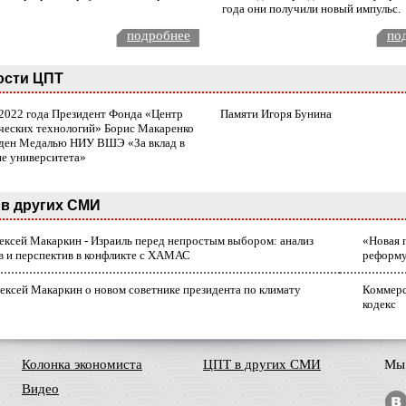
года они получили новый импульс.
подробнее
по
ости ЦПТ
 2022 года Президент Фонда «Центр
Памяти Игоря Бунина
ческих технологий» Борис Макаренко
ден Медалью НИУ ВШЭ «За вклад в
ие университета»
в других СМИ
лексей Макаркин - Израиль перед непростым выбором: анализ
«Новая 
в и перспектив в конфликте с ХАМАС
реформ
ексей Макаркин о новом советнике президента по климату
Коммерс
кодекс
Колонка экономиста
ЦПТ в других СМИ
Мы 
Видео