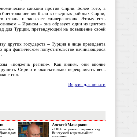
ономические санкции против Сирии. Более того, в
я боестолкновения были в северных районах Сирии,
то страна и засылает «диверсантов». Этому есть
оюзником – Ираном – она образует один из центров
клад для Турции, претендующей на повышение своей
ву других государств – Турция в лице президента
ицо при фактическом попустительстве начинающейся
.
розы «поджечь регион». Как видим, они вполне
 рушить Сирию и окончательно перекраивать весь
ланс сил.
Версия для печати
н:
Алексей Макаркин:
Жозеф Аун
«США сохраняют патронаж над
с Дональдом
Венесуэлой в чрезвычайной
ме
ситуации»