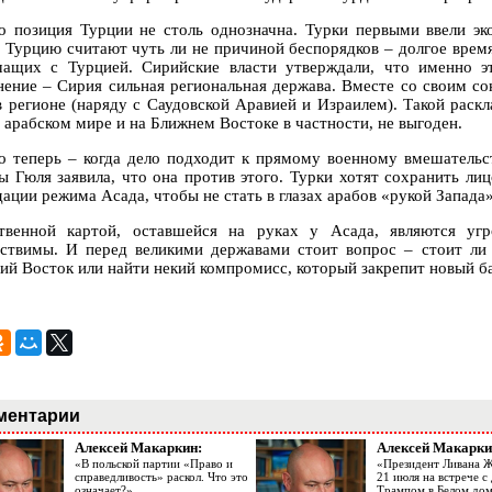
о позиция Турции не столь однозначна. Турки первыми ввели эк
 Турцию считают чуть ли не причиной беспорядков – долгое врем
чащих с Турцией. Сирийские власти утверждали, что именно э
нение – Сирия сильная региональная держава. Вместе со своим с
в регионе (наряду с Саудовской Аравией и Израилем). Такой рас
в арабском мире и на Ближнем Востоке в частности, не выгоден.
о теперь – когда дело подходит к прямому военному вмешательст
ы Гюля заявила, что она против этого. Турки хотят сохранить л
ации режима Асада, чтобы не стать в глазах арабов «рукой Запада»
твенной картой, оставшейся на руках у Асада, являются уг
ствимы. И перед великими державами стоит вопрос – стоит ли
ий Восток или найти некий компромисс, который закрепит новый ба
ментарии
Алексей Макаркин:
Алексей Макарки
«В польской партии «Право и
«Президент Ливана 
справедливость» раскол. Что это
21 июля на встрече 
означает?»
Трампом в Белом до