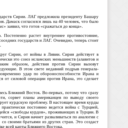
сударств Сирии. ЛАГ предложила президенту Башару
я. Дамаск согласился лишь на 40 человек, что было
» заявил, что готов «сражаться до конца».
. Постепенно растет внутреннее противостояние,
соседних государств и ЛАГ. Очевидно, теперь стоит
.
руг Сирии, от войны в Ливии. Сирия действует в
ически это союз исламских меньшинств (алавитов и
аким образом, действия против Сирии вызовут
дующие. В этом свете недавний подрыв генерала-
новременно удар по обороноспособности Ирана и
 от силовой операции против Ирана, это сделает
весь Ближний Восток. Во-первых, потому что сразу
ати, сорвет планы американцев по выводу своего
зирует курдскую проблему. В настоящее время курды
и практически постоянно ведется война с Турцией,
щейся «свободы курдов», проживающих в Турции. В
чится, и Сирия начнет разваливаться по аналогии с
 со своими братьями из других стран. Это создаст
ке всей карты Ближнего Востока.