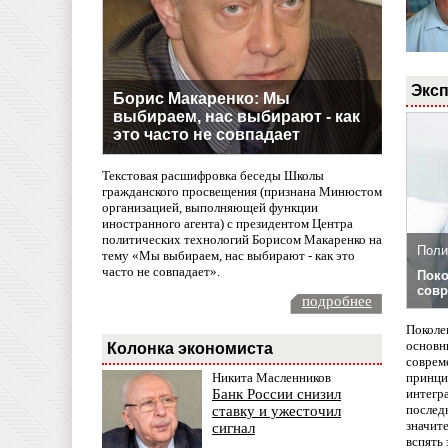
Эксп
Борис Макаренко: Мы
выбираем, нас выбирают - как
это часто не совпадает
Текстовая расшифровка беседы Школы
гражданского просвещения (признана Минюстом
организацией, выполняющей функции
иностранного агента) с президентом Центра
политических технологий Борисом Макаренко на
Поли
тему «Мы выбираем, нас выбирают - как это
часто не совпадает».
Поко
совр
подробнее
Поколе
основн
Колонка экономиста
совреме
принци
Никита Масленников
интегр
Банк России снизил
послед
ставку и ужесточил
значит
сигнал
вспять 