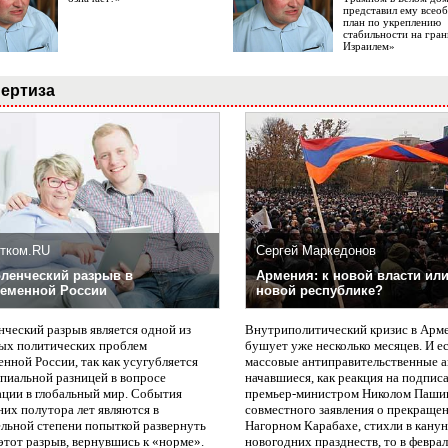
представил ему все
план по укреплению
стабильности на гран
Израилем»
ертиза
тком.RU
Сергей Маркедонов
ленческий разрыв в
Армения: к новой власти или
еменной России
новой республике?
нческий разрыв является одной из
Внутриполитический кризис в Арм
ых политических проблем
бушует уже несколько месяцев. И е
нной России, так как усугубляется
массовые антиправительственные а
пиальной разницей в вопросе
начавшиеся, как реакция на подпис
ации в глобальный мир. События
премьер-министром Николом Паши
них полутора лет являются в
совместного заявления о прекращен
ельной степени попыткой развернуть
Нагорном Карабахе, стихли в канун
этот разрыв, вернувшись к «норме».
новогодних празднеств, то в февра