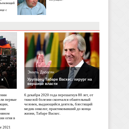
объемлющий
ице с
Эмиль Дабагян
 к
Уругваец Табаре Васкес: хирург на
вершине власти
ении
6 декабря 2020 года перешагнув 80 лет, от
сли первые
тяжелой болезни скончался обаятельный
кции,
человек, выдающийся деятель, блестящий
ание
медик онколог, практиковавший до конца
няном
жизни, Табаре Васкес.
ии огня в
ле 2021