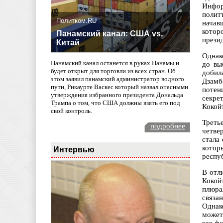
Инфор
полит
Политком.RU
начав
котор
Панамский канал: США vs.
презид
Китай
Однак
Панамский канал останется в руках Панамы и
до вы
будет открыт для торговли из всех стран. Об
добил
этом заявил панамский администратор водного
Дзамб
пути, Рикаурте Васкес который назвал опасными
потен
утверждения избранного президента Дональда
секре
Трампа о том, что США должны взять его под
Кокой
свой контроль.
Треть
подробнее
четве
стала
котор
Интервью
респу
В отл
Кокой
плюра
связа
Однак
может