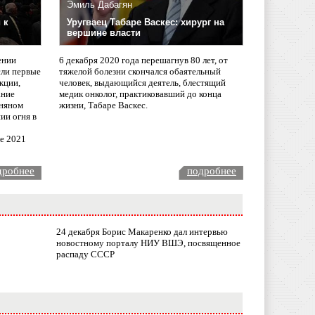
Эмиль Дабагян
 к
Уругваец Табаре Васкес: хирург на
вершине власти
ении
6 декабря 2020 года перешагнув 80 лет, от
сли первые
тяжелой болезни скончался обаятельный
кции,
человек, выдающийся деятель, блестящий
ание
медик онколог, практиковавший до конца
няном
жизни, Табаре Васкес.
ии огня в
ле 2021
дробнее
подробнее
24 декабря Борис Макаренко дал интервью
новостному порталу НИУ ВШЭ, посвященное
распаду СССР