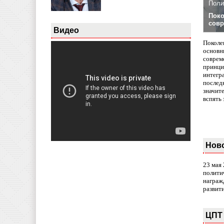
Поли
Поко
совр
Видео
Поколе
основн
совреме
принци
интегр
послед
значит
вспять 
Нов
23 мая
полити
награж
развит
ЦПТ 