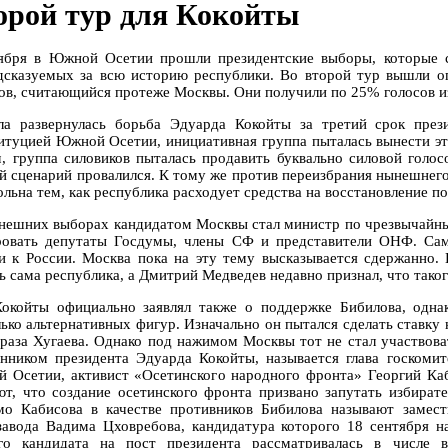
орой тур для Кокойты
ября в Южной Осетии прошли президентские выборы, которые 
дсказуемых за всю историю республики. Во второй тур вышли 
ов, считающийся протеже Москвы. Они получили по 25% голосов и
ла развернулась борьба Эдуарда Кокойты за третий срок през
итуцией Южной Осетии, инициативная группа пыталась вынести эт
м, группа силовиков пыталась продавить буквально силовой голо
й сценарий провалился. К тому же против переизбрания нынешнего
льна тем, как республика расходует средства на восстановление по
нешних выборах кандидатом Москвы стал министр по чрезвычайны
ровать депутаты Госдумы, члены СФ и представители ОНФ. Са
и к России. Москва пока на эту тему высказывается сдержанно.
 сама республика, а Дмитрий Медведев недавно признал, что такого
окойты официально заявлял также о поддержке Бибилова, одна
лько альтернативных фигур. Изначально он пытался сделать ставку
раза Хугаева. Однако под нажимом Москвы тот не стал участвова
енником президента Эдуарда Кокойты, называется глава госкоми
 Осетии, активист «Осетинского народного фронта» Георгий Каб
ют, что создание осетинского фронта призвано запутать избирате
о Кабисова в качестве противников Бибилова называют замест
завода Вадима Цховребова, кандидатура которого 18 сентября н
го кандидата на пост президента рассматривалась в числе 