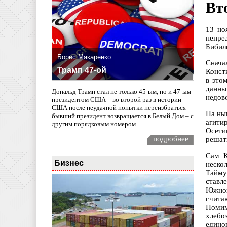
Вт
13 но
непре
Бибил
Борис Макаренко
Снача
Трамп 47-ой
Конст
в это
данны
Дональд Трамп стал не только 45-ым, но и 47-ым
недово
президентом США – во второй раз в истории
США после неудачной попытки переизбраться
На ны
бывший президент возвращается в Белый Дом – с
агити
другим порядковым номером.
Осети
подробнее
решать
Сам К
Бизнес
неско
Тайму
ставл
Южной
счита
Помим
хлебо
едино