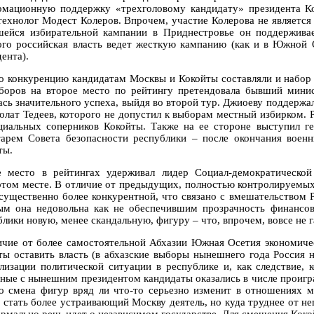
мационную поддержку «трехголовому кандидату» президента К
технолог Модест Колеров. Впрочем, участие Колерова не является 
шейся избирательной кампании в Приднестровье он поддержива
ого российская власть ведет жесткую кампанию (как и в Южной 
ента).
о конкуренцию кандидатам Москвы и Кокойты составляли и набор 
боров на второе место по рейтингу претендовала бывший минис
ась значительного успеха, выйдя во второй тур. Джиоеву поддержа
олат Тедеев, которого не допустил к выборам местный избирком. Р
циальных соперников Кокойты. Также на ее стороне выступил г
тарем Совета безопасности республики – после окончания вое
ты.
е место в рейтингах удерживал лидер Социал-демократическо
ртом месте. В отличие от предыдущих, полностью контролируемы
 существенно более конкурентной, что связано с вмешательством
ым она недовольна как не обеспечившим прозрачность финансов
блики новую, менее скандальную, фигуру – что, впрочем, вовсе не 
ичие от более самостоятельной Абхазии Южная Осетия экономиче
ты оставить власть (в абхазские выборы нынешнего года Россия 
лизации политической ситуации в республике и, как следствие,
нные с нынешним президентом кандидаты оказались в числе проигр
о смена фигур вряд ли что-то серьезно изменит в отношениях м
 стать более устраивающий Москву деятель, но куда труднее от нег