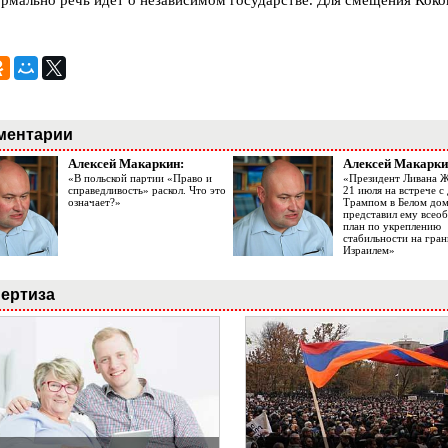
ормально речь идет о независимом государстве. Для смещения Кок
ментарии
Алексей Макаркин:
Алексей Макарки
«В польской партии «Право и
«Президент Ливана 
справедливость» раскол. Что это
21 июля на встрече 
означает?»
Трампом в Белом до
представил ему все
план по укреплению
стабильности на гран
Израилем»
ертиза