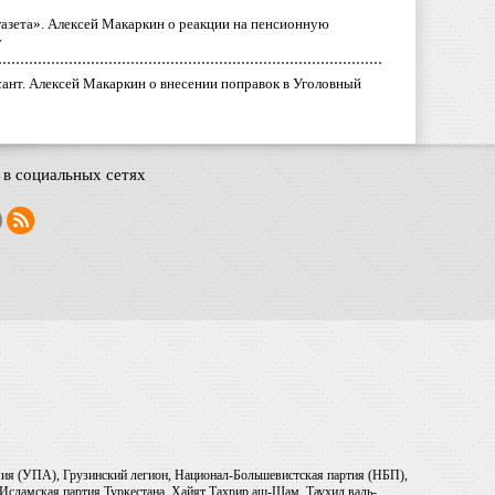
газета». Алексей Макаркин о реакции на пенсионную
у
ант. Алексей Макаркин о внесении поправок в Уголовный
в социальных сетях
рмия (УПА), Грузинский легион, Национал-Большевистская партия (НБП),
Исламская партия Туркестана, Хайят Тахрир аш-Шам, Таухид валь-