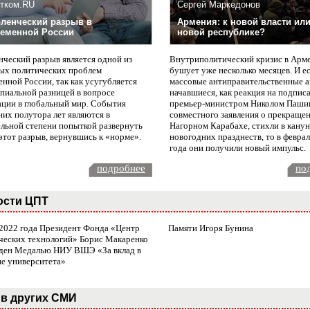
тком.RU
Сергей Маркедонов
ленческий разрыв в
Армения: к новой власти или
еменной России
новой республике?
нческий разрыв является одной из
Внутриполитический кризис в Арм
ых политических проблем
бушует уже несколько месяцев. И е
нной России, так как усугубляется
массовые антиправительственные а
пиальной разницей в вопросе
начавшиеся, как реакция на подпис
ации в глобальный мир. События
премьер-министром Николом Паши
них полутора лет являются в
совместного заявления о прекращен
ельной степени попыткой развернуть
Нагорном Карабахе, стихли в канун
этот разрыв, вернувшись к «норме».
новогодних празднеств, то в февра
года они получили новый импульс.
подробнее
по
ости ЦПТ
 2022 года Президент Фонда «Центр
Памяти Игоря Бунина
ческих технологий» Борис Макаренко
ден Медалью НИУ ВШЭ «За вклад в
ие университета»
в других СМИ