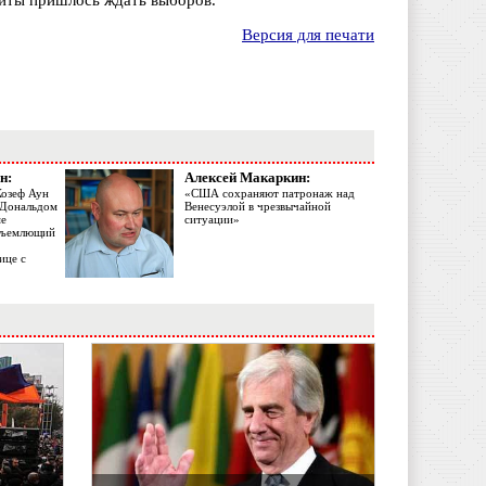
ойты пришлось ждать выборов.
Версия для печати
н:
Алексей Макаркин:
Жозеф Аун
«США сохраняют патронаж над
с Дональдом
Венесуэлой в чрезвычайной
ме
ситуации»
объемлющий
ице с