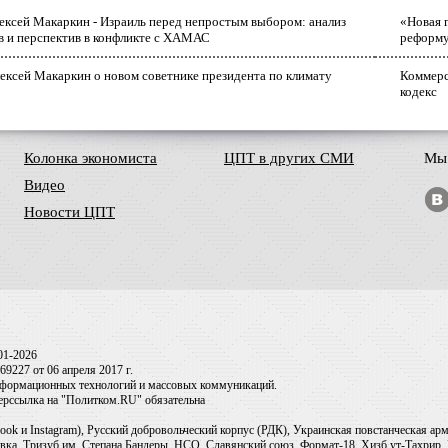
лексей Макаркин - Израиль перед непростым выбором: анализ
«Новая 
в и перспектив в конфликте с ХАМАС
реформ
ексей Макаркин о новом советнике президента по климату
Коммерс
кодекс
Колонка экономиста
ЦПТ в других СМИ
Мы 
Видео
Новости ЦПТ
01-2026
9227 от 06 апреля 2017 г.
информационных технологий и массовых коммуникаций.
перссылка на "Политком.RU" обязательна
ook и Instagram), Русский добровольческий корпус (РДК), Украинская повстанческая а
ка, Тризуб им. Степана Бандеры, НСО, Славянский союз, Формат-18, Хизб ут-Тахрир, 