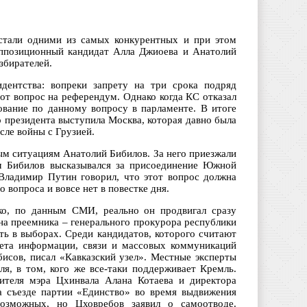
стали одними из самых конкурентных и при этом
оппозиционный кандидат Алла Джиоева и Анатолий
збирателей.
идентства: вопреки запрету на три срока подряд
от вопрос на референдум. Однако когда КС отказал
сование по данному вопросу в парламенте. В итоге
 президента выступила Москва, которая давно была
сле войны с Грузией.
м ситуациям Анатолий Бибилов. За него приезжали
м Бибилов высказывался за присоединение Южной
 Владимир Путин говорил, что этот вопрос должна
 вопроса и вовсе нет в повестке дня.
ко, по данным СМИ, реально он продвигал сразу
 на преемника – генерального прокурора республики
ть в выборах. Среди кандидатов, которого считают
тета информации, связи и массовых коммуникаций
исов, писал «Кавказский узел». Местные эксперты
ля, в том, кого же все-таки поддерживает Кремль.
ителя мэра Цхинвала Алана Котаева и директора
а съезде партии «Единство» во время выдвижения
возможных, но Цховребов заявил о самоотводе.