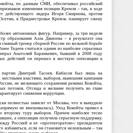
окойты, по данным СМИ, обеспечивал российский
признаком изменения позиции Кремля – так, в ходе
ет действующего лидера Игоря Смирнова, против
Осетии, в Приднестровье Кремль планирует смену
более автономных фигур. Например, за три недели
тр образования Алла Джиоева – в результате она
л главный тренер сборной России по вольной борьбе
анее Тедеев считался одним из наиболее серьезных
енерал Анатолий Баранкевич, бывший в 2008 году
нных действий он перешел в жесткую оппозицию к
й партии Дмитрий Тасоев. Кибасов был лишь на
х местными властями, выборов, нынешняя кампания
 России, не желающего сохранения режима Кокойты,
ых потоков. Отсюда и желание получить во главе
гарантирует снижения коррупции.
ски полностью зависит от Москвы, что и вынудило
напрямую не вмешивалась). Уход Кокойты привел к
 ко второму туру выборов. Причем наиболее тесно
авших, а оппозиция получила серьезную поддержку.
ежду Россией и ее «протекторатом»: президентом
о избавиться, если он становится нелояльным – так