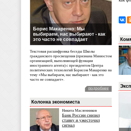
как ф
Борис Макаренко: Мы
выбираем, нас выбирают - как
Ком
это часто не совпадает
Текстовая расшифровка беседы Школы
гражданского просвещения (признана Минюстом
организацией, выполняющей функции
иностранного агента) с президентом Центра
политических технологий Борисом Макаренко на
тему «Мы выбираем, нас выбирают - как это
часто не совпадает».
Эксп
подробнее
Колонка экономиста
Никита Масленников
Банк России снизил
ставку и ужесточил
сигнал