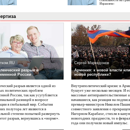
стабильности на гран
Израилем»
ертиза
тком.RU
Сергей Маркедонов
ленческий разрыв в
Армения: к новой власти или
еменной России
новой республике?
нческий разрыв является одной из
Внутриполитический кризис в Арм
ых политических проблем
бушует уже несколько месяцев. И е
нной России, так как усугубляется
массовые антиправительственные а
пиальной разницей в вопросе
начавшиеся, как реакция на подпис
ации в глобальный мир. События
премьер-министром Николом Паши
них полутора лет являются в
совместного заявления о прекращен
ельной степени попыткой развернуть
Нагорном Карабахе, стихли в канун
этот разрыв, вернувшись к «норме».
новогодних празднеств, то в февра
года они получили новый импульс.