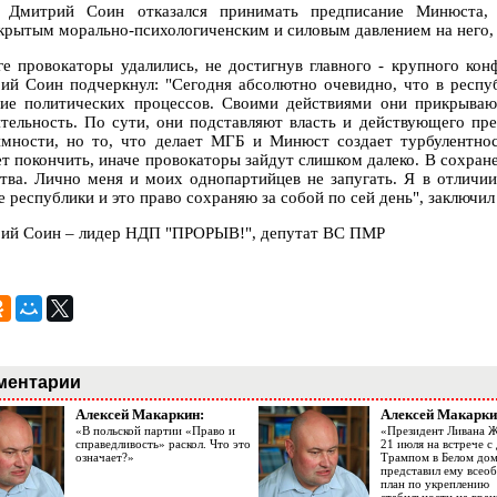
 Дмитрий Соин отказался принимать предписание Минюста, 
крытым морально-психологиченским и силовым давлением на него, к
ге провокаторы удалились, не достигнув главного - крупного ко
ий Соин подчеркнул: "Сегодня абсолютно очевидно, что в респу
ие политических процессов. Своими действиями они прикрыва
ятельность. По сути, они подставляют власть и действующего пр
имности, но то, что делает МГБ и Минюст создает турбулентно
ет покончить, иначе провокаторы зайдут слишком далеко. В сохран
тва. Лично меня и моих однопартийцев не запугать. Я в отличии
е республики и это право сохраняю за собой по сей день", заключи
ий Соин – лидер НДП "ПРОРЫВ!", депутат ВС ПМР
ментарии
Алексей Макаркин:
Алексей Макарки
«В польской партии «Право и
«Президент Ливана 
справедливость» раскол. Что это
21 июля на встрече 
означает?»
Трампом в Белом до
представил ему все
план по укреплению