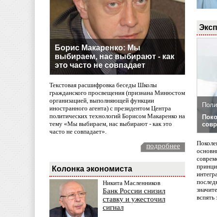
Эксп
Борис Макаренко: Мы
выбираем, нас выбирают - как
это часто не совпадает
Текстовая расшифровка беседы Школы
гражданского просвещения (признана Минюстом
организацией, выполняющей функции
Поли
иностранного агента) с президентом Центра
политических технологий Борисом Макаренко на
Поко
тему «Мы выбираем, нас выбирают - как это
совр
часто не совпадает».
Поколе
подробнее
основн
совреме
принци
Колонка экономиста
интегр
послед
Никита Масленников
значит
Банк России снизил
вспять 
ставку и ужесточил
сигнал