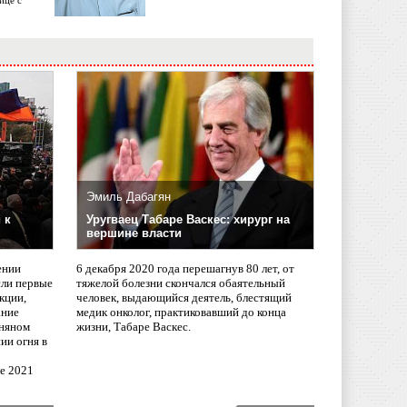
ице с
Эмиль Дабагян
 к
Уругваец Табаре Васкес: хирург на
вершине власти
ении
6 декабря 2020 года перешагнув 80 лет, от
сли первые
тяжелой болезни скончался обаятельный
кции,
человек, выдающийся деятель, блестящий
ание
медик онколог, практиковавший до конца
няном
жизни, Табаре Васкес.
ии огня в
ле 2021