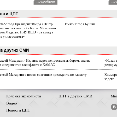
подробнее
по
ости ЦПТ
 2022 года Президент Фонда «Центр
Памяти Игоря Бунина
ческих технологий» Борис Макаренко
ден Медалью НИУ ВШЭ «За вклад в
ие университета»
в других СМИ
лексей Макаркин - Израиль перед непростым выбором: анализ
«Новая 
в и перспектив в конфликте с ХАМАС
реформ
ексей Макаркин о новом советнике президента по климату
Коммерс
кодекс
Колонка экономиста
ЦПТ в других СМИ
Мы 
Видео
Новости ЦПТ