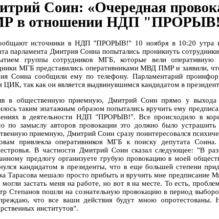
итрий Соин: «Очередная прово
Р в отношении НДП "ПРОРЫВ!
ообщают источники в НДП "ПРОРЫВ!" 10 ноября в 10:20 утра 
ата парламента Дмитрия Соина попытались проникнуть сотрудники
ытием группы сотрудников МГБ, которые вели оперативную 
дники МГБ представились оперативниками МВД ПМР и заявили, что
ия Соина сообщили ему по телефону. Парламентарий проинформ
 ЦИК, так как он является выдвинувшимся кандидатом в президен
в в общественную приемную, Дмитрий Соин прямо у выхода из
илось таким эпатажным образом попытались вручить ему предпис
ениях в деятельности НДП "ПРОРЫВ!". Все происходило в кор
о по замыслу авторов провокации это должно было устрашить
твенную приемную, Дмитрий Соин сразу поинтересовался психичес
овам привлекла оперативников МГБ к поиску депутата Соина.
естровья. В частности Дмитрий Соин сказал следующее: "В раз
анному предлогу организуете грубую провокацию в моей обществ
нулся кандидатом в президенты, что в еще большей степени при
жа Тарасова мешало просто прибыть и вручить мне предписание Ми
 могли застать меня на работе, но вот я на месте. То есть, пробле
тр Степанов пошли на сознательную провокацию в период выборов
преждаю, что все ваши действия будут мною опротестованы. 
арственных институтов".