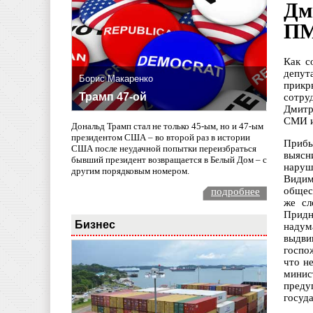
Дм
ПМ
Как с
депут
Борис Макаренко
прикр
Трамп 47-ой
сотру
Дмитр
СМИ и
Дональд Трамп стал не только 45-ым, но и 47-ым
президентом США – во второй раз в истории
Прибы
США после неудачной попытки переизбраться
выясн
бывший президент возвращается в Белый Дом – с
наруш
другим порядковым номером.
Видим
общес
подробнее
же сл
Придн
Бизнес
надум
выдви
госпо
что не
минис
преду
госуд