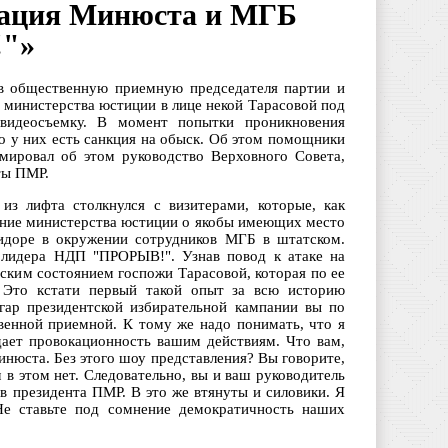
кация Минюста и МГБ
"»
в общественную приемную председателя партии и
 министерства юстиции в лице некой Тарасовой под
видеосъемку. В момент попытки проникновения
 у них есть санкция на обыск. Об этом помощники
ировал об этом руководство Верховного Совета,
ты ПМР.
 лифта столкнулся с визитерами, которые, как
ание министерства юстиции о якобы имеющих место
идоре в окружении сотрудников МГБ в штатском.
 лидера НДП "ПРОРЫВ!". Узнав повод к атаке на
ким состоянием госпожи Тарасовой, которая по ее
 Это кстати первый такой опыт за всю историю
гар президентской избирательной кампании вы по
енной приемной. К тому же надо понимать, что я
дает провокационность вашим действиям. Что вам,
нюста. Без этого шоу представления? Вы говорите,
м в этом нет. Следовательно, вы и ваш руководитель
 президента ПМР. В это же втянуты и силовики. Я
Не ставьте под сомнение демократичность наших