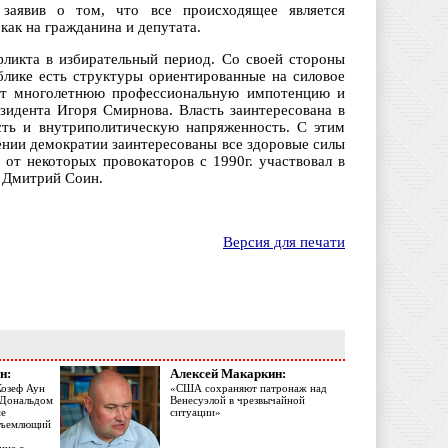
заявив о том, что все происходящее является
ак на гражданина и депутата.
нфликта в избирательный период. Со своей стороны
блике есть структуры ориентированные на силовое
ют многолетнюю профессиональную импотенцию и
езидента Игоря Смирнова. Власть заинтересована в
сть и внутриполитическую напряженность. С этим
ении демократии заинтересованы все здоровые силы
 от некоторых провокаторов с 1990г. участвовал в
л Дмитрий Соин.
Версия для печати
н:
Алексей Макаркин:
Жозеф Аун
«США сохраняют патронаж над
с Дональдом
Венесуэлой в чрезвычайной
ме
ситуации»
объемлющий