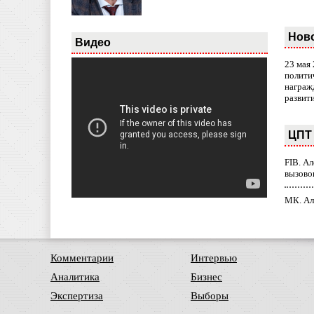
Нов
Видео
23 мая
полити
награж
развит
ЦПТ 
FIB. А
вызово
МК. Ал
Комментарии
Интервью
Аналитика
Бизнес
Экспертиза
Выборы