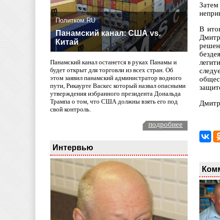
Затем
непри
Политком.RU
В ито
Панамский канал: США vs.
Дмитр
Китай
решен
безде
легит
Панамский канал останется в руках Панамы и
будет открыт для торговли из всех стран. Об
следу
этом заявил панамский администратор водного
общес
пути, Рикаурте Васкес который назвал опасными
защит
утверждения избранного президента Дональда
Трампа о том, что США должны взять его под
Дмитр
свой контроль.
подробнее
Интервью
Ком