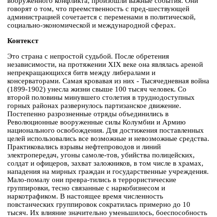
вооруженного конфликта, произошли важные события. Они
говорят о том, что преемственность с пред-шествующей
администрацией сочетается с переменами в политической,
социально-экономической и международной сферах.
Контекст
Это страна с непростой судьбой. После обретения
независимости, на протяжении XIX веке она являлась ареной
непрекращающихся битв между либералами и
консерваторами. Самая кровавая из них - Тысячедневная война
(1899-1902) унесла жизни свыше 100 тысяч человек. Со
второй половины минувшего столетия в труднодоступных
горных районах развернулось партизанское движение.
Постепенно разрозненные отряды объединились в
Революционные вооруженные силы Колумбии и Армию
национального освобождения. Для достижения поставленных
целей использовались все возможные и невозможные средства.
Практиковались взрывы нефтепроводов и линий
электропередач, угоны самоле-тов, убийства полицейских,
солдат и офицеров, захват заложников, в том числе в храмах,
нападения на мирных граждан и государственные учреждения.
Мало-помалу они превра-тились в террористические
группировки, тесно связанные с наркобизнесом и
наркотрафиком. В настоящее время численность
повстанческих группировок сократилась примерно до 10
тысяч. Их влияние значительно уменьшилось, боеспособность