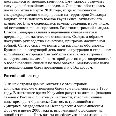
доставшиеся от предшествен-ника. Ему удалось разрулить
ситуацию с ближайшими соседями. Она резко обострилась
после событий в марте 2010 года, когда колумбийские
спецподразделения ликвидировали на территории Эквадора
видного партизанского вожака Рауля Рейса, захватили его
компютор. В нем содержались важные сведения, в том числе,
об источниках финансирования. Разразился громкий скандал.
Власти Эквадора заявили о нарушении суверенитета и
прервали дипломатические отношения. Сходным образом
поступило руководство Венесуэлы, пригрозив масштабной
войной. Сантос сразу же попытался разрядить обстановку.
Буквально на следующий день после инаугурации в старинном
колумбийском городке Санта-Марта состоялась встреча с
венесуэльским коллегой, на которой достигли договоренностей
о возобновлении связей в полном объеме. Аналогичные шаги
по нормализации были предприняты и с Эквадором.
Российский вектор
У нашей страны давние контакты с этой страной.
Дипломатические отношения были ус-тановлены еще в 1935
году. В настоящее время Колумбия ратует за интенсификацию
свя-зей с Россией. Об этом, в частности, говорил бывший
вице-президент Франсиско Сантос, встречавшийся с
Дмитрием Медведевым на Петербургском экономическом
форуме в ию-не 2008 года и, выступивший с докладом на
одной из секций. Цель визита он сформули-ровал лаконично –