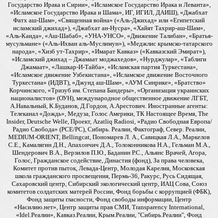
Государство Ирака и Сирии», «Исламское Государство Ирака и Леванта»,
«Исламское Государство Ирака и Шама», ИГ, ИГИЛ, ДАИШ), «Джабхат
Фатх аш-Шам», «Священная война» («Аль-Джихад» или «Египетский
исламский джихад»), «Джабхат ан-Нусра», «Хайят Тахрир-аш-Шам»,
«Аль-Каида», «Аш-Шабаб», «УНА-УНСО», «Движение Талибан», «Братья-
мусульмане» («Аль-Ихван аль-Муслимун»), «Меджлис крымско-татарского
народа», «Хизб ут-Тахрир», «Имарат Кавказ» («Кавказский Эмират»),
«Исламский джихад – Джамаат моджахедов», «Нурджулар», «Таблиги
Джамаат», «Лашкар-И-Тайба», «Исламская партия Туркестана»,
«Исламское движение Узбекистана», «Исламское движение Восточного
Туркестана» (ИДВТ), «Джунд аш-Шам», «АУМ Синрике», «Братство»
Корчинского, «Тризуб им. Степана Бандеры», «Организация украинских
националистов» (ОУН), международное общественное движение ЛГБТ,
А.Навальный, К.Буданов, Д.Гордон, А.Арестович. Иностранные агенты:
Телеканал «Дождь», Медуза, Голос Америки, ТК Настоящее Время, The
Insider, Deutsche Welle, Проект, Azatliq Radiosi, «Радио Свободная Европа/
Радио Свобода» (PCE/PC), Сибирь. Реалии, Фактограф, Север. Реалии,
MEDIUM-ORIENT, Bellingcat, Пономарев Л. А., Савицкая Л.А., Маркелов
С.Е., Камалягин Д.Н., Апахончич Д.А., Толоконникова Н.А., Гельман М.А.,
Шендерович В.А., Верзилов П.Ю., Баданин Р.С., Альянс Врачей, Агора,
Голос, Гражданское содействие, Династия (фонд), За права человека,
Комитет против пыток, Левада-Центр, Молодая Карелия, Московская
школа гражданского просвещения, Пермь-36, Ракурс, Русь Сидящая,
Сахаровский центр, Сибирский экологический центр, ИАЦ Сова, Союз
комитетов солдатских матерей России, Фонд борьбы с коррупцией (ФБК),
Фонд защиты гласности, Фонд свободы информации, Центр
«Насилию.нет», Центр защиты прав СМИ, Transparency International,
«Idel.Реалии», Кавказ.Реалии, Крым.Реалии, "Сибирь.Реалии", Фонд