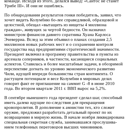
команде. Исходя из этого, делался вывод: «Сантос не станет
Урибе III». И они не ошиблись.
По обнародовании результатов гонки победитель, заявил, что
хочет видеть Колумбию бо-лее справедливой, образцовой и
целостной, обещал «вытащить из нищеты 4 миллиона
граждан», живущих за чертой бедности. Он назначил
министром финансов давнего соратника Хуана Карлоса
Эчеверриа. Вслед за этим объявил о планах создания 2,5
миллионов новых рабочих мест и о сохранении контроля
государства над предприятиями стратегической значимости.
Президент включил в программу правительства и пункты из
арсенала соперников, в частности, касающиеся социальных
аспектов. Ставилась и более масштабные задачи, в обозримой
перспективе догнать по уровню экономического развитию
Чили, идущей впереди большинства стран континента. О
растущем потенциале и весе Колумбии в мировых делах
говорит факт ее приглашение на саммит G -8 в июне 2010
года. Во втором квартале 2011 г. ВВП вырос на 5,2%.
В сентябре нынешнего года президент сделал шаг, способный
иметь далеко идущие по-следствия для прекращения
кровопролития. В дополнение к амнистии тех, кто сложит
оружие, предложил разработать детальный проект по их
возвращению в мирную жизнь. В начале ноября ликвидирована
специальная секретная служба, занимавшаяся прослушива-
нием телефонных переговоров высших чиновников.