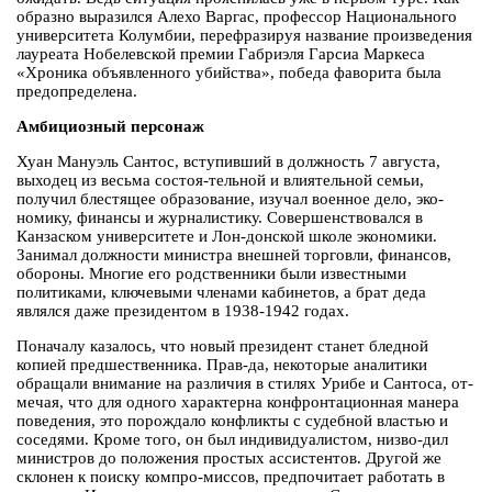
образно выразился Алехо Варгас, профессор Национального
университета Колумбии, перефразируя название произведения
лауреата Нобелевской премии Габриэля Гарсиа Маркеса
«Хроника объявленного убийства», победа фаворита была
предопределена.
Амбициозный персонаж
Хуан Мануэль Сантос, вступивший в должность 7 августа,
выходец из весьма состоя-тельной и влиятельной семьи,
получил блестящее образование, изучал военное дело, эко-
номику, финансы и журналистику. Совершенствовался в
Канзаском университете и Лон-донской школе экономики.
Занимал должности министра внешней торговли, финансов,
обороны. Многие его родственники были известными
политиками, ключевыми членами кабинетов, а брат деда
являлся даже президентом в 1938-1942 годах.
Поначалу казалось, что новый президент станет бледной
копией предшественника. Прав-да, некоторые аналитики
обращали внимание на различия в стилях Урибе и Сантоса, от-
мечая, что для одного характерна конфронтационная манера
поведения, это порождало конфликты с судебной властью и
соседями. Кроме того, он был индивидуалистом, низво-дил
министров до положения простых ассистентов. Другой же
склонен к поиску компро-миссов, предпочитает работать в