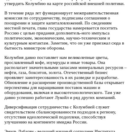
утвердить Колумбию на карте российской внешней политики.
В течение ряда лет функционирует межправительственная
комиссия по сотрудничеству, подписаны соглашения о
поощрении и защите капиталовложений. По сведениям
местной печати, глава государства намеревается посетить
Россию с целью придания дополнитель-ного импульса
политическим, экономическим, научно-техническим и
культурным контактам. Заметим, что он уже приезжал сюда в
бытность министром обороны.
Колумбия давно поставляет нам великолепные цветы,
прославленный кофе, изумруды и иные товары. Она
располагает значительными запасами минеральных ресурсов –
нефти, газа, бокситов, золота. Отечественный бизнес
проявляет заинтересованность в их разведке и разработке.
Обновление и расширение производственной базы открывает
перспективы для наращивания поставок машин и
оборудования, включая и высокотехнологического. Там уже
давно успешно работают Лукойл и ряд других компаний.
Диверсификация сотрудничества с Колумбией служит
свидетельством сбалансированности подходов к региону,
отсутствия идеологической подоплеки, способствуя
улучшению на континенте имиджа России.
Эмиль Дабагян - ведущий научный сотрудник Института