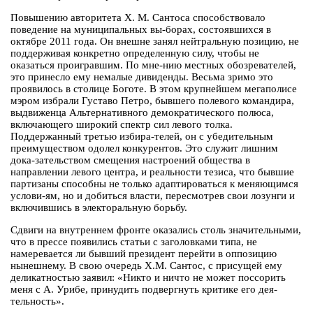
Повышению авторитета Х. М. Сантоса способствовало
поведение на муниципальных вы-борах, состоявшихся в
октябре 2011 года. Он внешне занял нейтральную позицию, не
поддерживая конкретно определенную силу, чтобы не
оказаться проигравшим. По мне-нию местных обозревателей,
это принесло ему немалые дивиденды. Весьма зримо это
проявилось в столице Боготе. В этом крупнейшем мегаполисе
мэром избрали Густаво Петро, бывшего полевого командира,
выдвиженца Альтернативного демократического полюса,
включающего широкий спектр сил левого толка.
Поддержанный третью избира-телей, он с убедительным
преимуществом одолел конкурентов. Это служит лишним
дока-зательством смещения настроений общества в
направлении левого центра, и реальности тезиса, что бывшие
партизаны способны не только адаптироваться к меняющимся
услови-ям, но и добиться власти, пересмотрев свои лозунги и
включившись в электоральную борьбу.
Сдвиги на внутреннем фронте оказались столь значительными,
что в прессе появились статьи с заголовками типа, не
намеревается ли бывший президент перейти в оппозицию
нынешнему. В свою очередь Х.М. Сантос, с присущей ему
деликатностью заявил: «Никто и ничто не может поссорить
меня с А. Урибе, принудить подвергнуть критике его дея-
тельность».