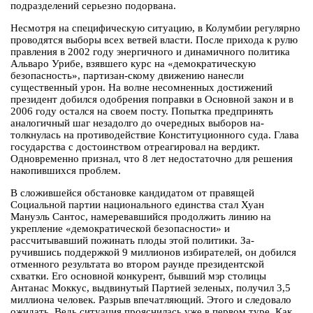
подразделений серьезно подорвана.
Несмотря на специфическую ситуацию, в Колумбии регулярно
проводятся выборы всех ветвей власти. После прихода к рулю
правления в 2002 году энергичного и динамичного политика
Альваро Урибе, взявшего курс на «демократическую
безопасность», партизан-скому движению нанесли
существенный урон. На волне несомненных достижений
президент добился одобрения поправки в Основной закон и в
2006 году остался на своем посту. Попытка предпринять
аналогичный шаг незадолго до очередных выборов на-
толкнулась на противодействие Конституционного суда. Глава
государства с достоинством отреагировал на вердикт.
Одновременно признал, что 8 лет недостаточно для решения
накопившихся проблем.
В сложившейся обстановке кандидатом от правящей
Социальной партии национального единства стал Хуан
Мануэль Сантос, намеревавшийся продолжить линию на
укрепление «демократической безопасности» и
рассчитывавший пожинать плоды этой политики. За-
ручившись поддержкой 9 миллионов избирателей, он добился
отменного результата во втором раунде президентской
схватки. Его основной конкурент, бывший мэр столицы
Антанас Моккус, выдвинутый Партией зеленых, получил 3,5
миллиона человек. Разрыв впечатляющий. Этого и следовало
ожидать. Ведь ситуация прояснилась уже в первом туре. Как