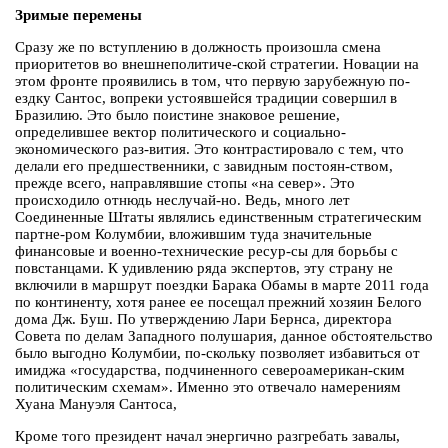
Зримые перемены
Сразу же по вступлению в должность произошла смена
приоритетов во внешнеполитиче-ской стратегии. Новации на
этом фронте проявились в том, что первую зарубежную по-
ездку Сантос, вопреки устоявшейся традиции совершил в
Бразилию. Это было поистине знаковое решение,
определившее вектор политического и социально-
экономического раз-вития. Это контрастировало с тем, что
делали его предшественники, с завидным постоян-ством,
прежде всего, направлявшие стопы «на север». Это
происходило отнюдь неслучай-но. Ведь, много лет
Соединенные Штаты являлись единственным стратегическим
партне-ром Колумбии, вложившим туда значительные
финансовые и военно-технические ресур-сы для борьбы с
повстанцами. К удивлению ряда экспертов, эту страну не
включили в маршрут поездки Барака Обамы в марте 2011 года
по континенту, хотя ранее ее посещал прежний хозяин Белого
дома Дж. Буш. По утверждению Лари Бернса, директора
Совета по делам Западного полушария, данное обстоятельство
было выгодно Колумбии, по-скольку позволяет избавиться от
имиджа «государства, подчиненного североамерикан-ским
политическим схемам». Именно это отвечало намерениям
Хуана Мануэля Сантоса,
Кроме того президент начал энергично разгребать завалы,