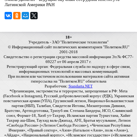
Латинской Америки РАН
18+
Учредитель - ЗАО "Политические технологии"
© Информационный сайт политических комментариев "Политком.RU"
2001-2018
Свидетельство о регистрации средства массовой информации Эл № ФС77-
69227 от 06 апреля 2017 г.
Регистрирующий орган: Федеральная служба по надзору в сфере связи,
информационных технологий и массовых коммуникаций.
При полном или частичном использовании материалов сайта активная
гиперссылка на "Политком.RU" обязательна
Разработчик:
Standarta.NET
*Организации, экстремисты и террористы, запрещенные в РФ: Meta
(Facebook и Instagram), Русский добровольческий корпус (РДК), Украинская
повстанческая армия (УПА), Грузинский легион, Национал-Большевистская
партия (НБП), Талибан, Свидетели Иеговы, Мизантропик Дивижн,
Братство, Артподготовка, Тризуб им. Степана Бандеры, НСО, Славянский
союз, Формат-18, Хизб ут-Тахрир, Исламская партия Туркестана, Хайят
Тахрир аш-Шам, Таухид валь-Джихад, АУЕ, Братья мусульмане, Легион
«Свобода России» («Легион Свобода России»), «Чеченская Республика
Ичкерия», «Правый сектор», «Азов» (батальон «Азов», полк «Азов»),
«Айдар», «Национальный корпус», «Исламское государство» («Исламское