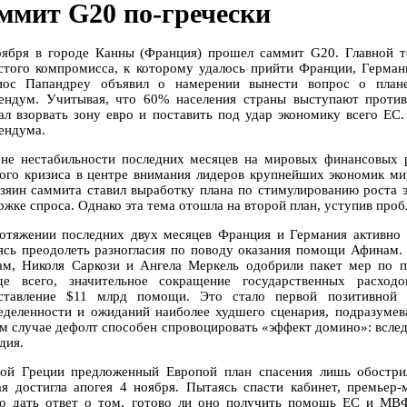
ммит G20 по-гречески
оября в городе Канны (Франция) прошел саммит G20. Главной те
стого компромисса, к которому удалось прийти Франции, Герман
иос Папандреу объявил о намерении вынести вопрос о план
ендум. Учитывая, что 60% населения страны выступают против
ал взорвать зону евро и поставить под удар экономику всего ЕС.
ендума.
не нестабильности последних месяцев на мировых финансовых 
ого кризиса в центре внимания лидеров крупнейших экономик мир
озяин саммита ставил выработку плана по стимулированию роста 
ржке спроса. Однако эта тема отошла на второй план, уступив про
отяжении последних двух месяцев Франция и Германия активно
ясь преодолеть разногласия по поводу оказания помощи Афинам.
ам, Николя Саркози и Ангела Меркель одобрили пакет мер по 
де всего, значительное сокращение государственных расход
ставление $11 млрд помощи. Это стало первой позитивной 
еделенности и ожиданий наиболее худшего сценария, подразумев
м случае дефолт способен спровоцировать «эффект домино»: вслед 
дия.
ой Греции предложенный Европой план спасения лишь обостри
ая достигла апогея 4 ноября. Пытаясь спасти кабинет, премьер-
о дать ответ о том, готово ли оно получить помощь ЕС и МВ