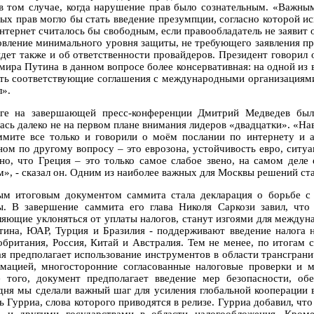
в том случае, когда нарушение прав было сознательным. «Важным
ых прав могло бы стать введение презумпции, согласно которой ис
интернет считалось бы свободным, если правообладатель не заявит
овление минимального уровня защиты, не требующего заявления пра
идет также и об ответственности провайдеров. Президент говорил о
мира Путина в данном вопросе более консервативная: на одной из в
сть соответствующие соглашения с международными организациями
л».
ге на завершающей пресс-конференции Дмитрий Медведев был 
ась далеко не на первом плане внимания лидеров «двадцатки». «Наве
ммите все только и говорили о моём послании по интернету и а
ном по другому вопросу – это еврозона, устойчивость евро, ситуа
но, что Греция – это только самое слабое звено, на самом деле 
м», - сказал он. Одним из наиболее важных для Москвы решений ст
ым итоговым документом саммита стала декларация о борьбе с
ы. В завершение саммита его глава Николя Саркози завил, ч
ляющие уклоняться от уплаты налогов, станут изгоями для междун
тина, ЮАР, Турция и Бразилия - поддерживают введение налога
обритания, Россия, Китай и Австралия. Тем не менее, по итогам
ая предполагает использование инструментов в области трансгран
мацией, многосторонние согласованные налоговые проверки и м
 того, документ предполагает введение мер безопасности, о
дня мы сделали важный шаг для усиления глобальной кооперации 
ь Гурриа, слова которого приводятся в релизе. Гурриа добавил, ч