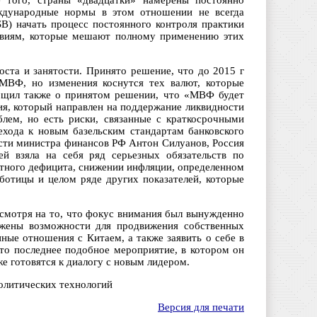
 того, страны «двадцатки» намерены постоянно
еждународные нормы в этом отношении не всегда
B) начать процесс постоянного контроля практики
ствиям, которые мешают полному применению этих
ста и занятости. Принято решение, что до 2015 г
 МВФ, но изменения коснутся тех валют, которые
общил также о принятом решении, что «МВФ будет
я, который направлен на поддержание ликвидности
блем, но есть риски, связанные с краткосрочными
хода к новым базельским стандартам банковского
ости министра финансов РФ Антон Силуанов, Россия
й взяла на себя ряд серьезных обязательств по
етного дефицита, снижении инфляции, определенном
ботицы и целом ряде других показателей, которые
мотря на то, что фокус внимания был вынужденно
ужены возможности для продвижения собственных
ные отношения с Китаем, а также заявить о себе в
то последнее подобное мероприятие, в котором он
же готовятся к диалогу с новым лидером.
политических технологий
Версия для печати