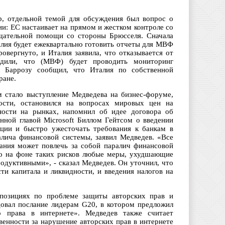
р, отдельной темой для обсуждения был вопрос о
и: ЕС настаивает на прямом и жестком контроле со
щательной помощи со стороны Брюсселя. Сначала
алия будет ежеквартально готовить отчеты для МВФ
овергнуто, и Италия заявила, что отказывается от
или, что (МВФ) будет проводить мониторинг
 Баррозу сообщил, что Италия по собственной
ране.
 стало выступление Медведева на бизнес-форуме,
ости, остановился на вопросах мировых цен на
ьности на рынках, напомнил об идее договора об
анной главой Microsoft Биллом Гейтсом о введении
ации и быстро ужесточать требования к банкам в
алича финансовой системы, заявил Медведев. «Все
ания может повлечь за собой паралич финансовой
то на фоне таких рисков любые меры, ухудшающие
одуктивными», - сказал Медведев. Он уточнил, что
ти капитала и ликвидности, и введения налогов на
позициях по проблеме защиты авторских прав и
довал послание лидерам G20, в котором предложил
о права в интернете». Медведев также считает
венности за нарушение авторских прав в интернете