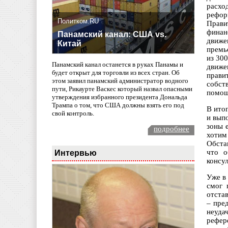
расхо
рефор
Политком.RU
Прави
финан
Панамский канал: США vs.
движе
Китай
премь
из 30
Панамский канал останется в руках Панамы и
движе
будет открыт для торговли из всех стран. Об
прави
этом заявил панамский администратор водного
собст
пути, Рикаурте Васкес который назвал опасными
помощ
утверждения избранного президента Дональда
Трампа о том, что США должны взять его под
В ито
свой контроль.
и выпо
зоны 
подробнее
хотим
Обста
Интервью
что о
консу
Уже в
смог 
отста
– пре
неуда
рефер