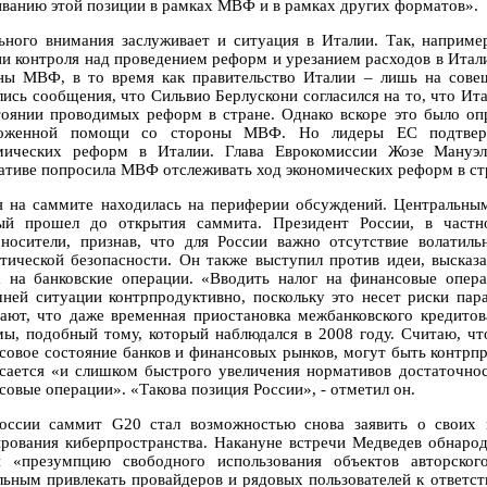
иванию этой позиции в рамках МВФ и в рамках других форматов».
ьного внимания заслуживает и ситуация в Италии. Так, наприме
ни контроля над проведением реформ и урезанием расходов в Итали
ны МВФ, в то время как правительство Италии – лишь на сове
лись сообщения, что Сильвио Берлускони согласился на то, что Ит
тоянии проводимых реформ в стране. Однако вскоре это было опр
ложенной помощи со стороны МВФ. Но лидеры ЕС подтверд
мических реформ в Италии. Глава Еврокомиссии Жозе Мануэл
ативе попросила МВФ отслеживать ход экономических реформ в ст
я на саммите находилась на периферии обсуждений. Центральным
ый прошел до открытия саммита. Президент России, в частн
оносители, признав, что для России важно отсутствие волатил
етической безопасности. Он также выступил против идеи, высказ
а на банковские операции. «Вводить налог на финансовые опер
ней ситуации контрпродуктивно, поскольку это несет риски пар
ают, что даже временная приостановка межбанковского кредитов
мы, подобный тому, который наблюдался в 2008 году. Считаю, ч
совое состояние банков и финансовых рынков, могут быть контрпр
асается «и слишком быстрого увеличения нормативов достаточнос
совые операции». «Такова позиция России», - отметил он.
оссии саммит G20 стал возможностью снова заявить о своих 
ирования киберпространства. Накануне встречи Медведев обнаро
и «презумпцию свободного использования объектов авторског
льным привлекать провайдеров и рядовых пользователей к ответст