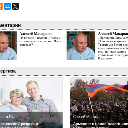
ментарии
Алексей Макаркин:
Алексей Макарки
«В польской партии «Право и
«Президент Ливана 
справедливость» раскол. Что это
21 июля на встрече 
означает?»
Трампом в Белом до
представил ему все
план по укреплению
стабильности на гран
Израилем»
ертиза
тком.RU
Сергей Маркедонов
ленческий разрыв в
Армения: к новой власти или