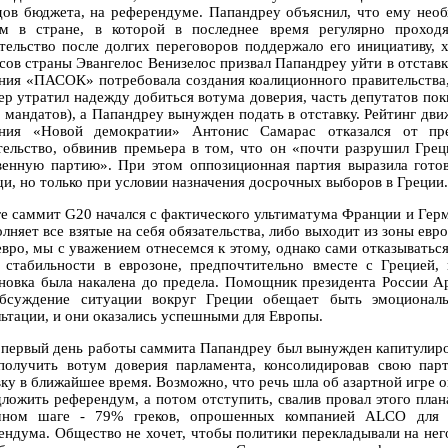
дов бюджета, на референдуме. Папандреу объяснил, что ему нео
м в стране, в которой в последнее время регулярно проходя
тельство после долгих переговоров поддержало его инициативу, 
сов страны Эвангелос Венизелос призвал Папандреу уйти в отставк
ния «ПАСОК» потребовала создания коалиционного правительства,
ер утратил надежду добиться вотума доверия, часть депутатов пок
0 мандатов), а Папандреу вынужден подать в отставку. Рейтинг дв
ния «Новой демократии» Антонис Самарас отказался от пр
тельство, обвинив премьера в том, что он «почти разрушил Гре
венную партию». При этом оппозиционная партия выразила гот
и, но только при условии назначения досрочных выборов в Греции.
ге саммит G20 начался с фактического ультиматума Франции и Гер
лняет все взятые на себя обязательства, либо выходит из зоны евр
евро, мы с уважением отнесемся к этому, однако сами отказыватьс
 стабильности в еврозоне, предпочтительно вместе с Грецией, 
новка была накалена до предела. Помощник президента России А
бсуждение ситуации вокруг Греции обещает быть эмоциона
льтации, и они оказались успешными для Европы.
 первый день работы саммита Папандреу был вынужден капитулиро
получить вотум доверия парламента, консолидировав свою па
вку в ближайшее время. Возможно, что речь шла об азартной игре 
дложить референдум, а потом отступить, свалив провал этого плана
чном шаге - 79% греков, опрошенных компанией ALCO для г
ендума. Общество не хочет, чтобы политики перекладывали на него