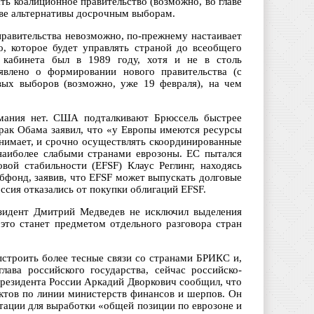
ь коалиционное правительство (возможно, во главе
тве альтернативы досрочным выборам.
правительства невозможно, по-прежнему настаивает
о, которое будет управлять страной до всеобщего
о кабинета был в 1989 году, хотя и не в столь
явлено о формировании нового правительства (с
вых выборов (возможно, уже 19 февраля), на чем
мания нет. США подталкивают Брюссель быстрее
рак Обама заявил, что «у Европы имеются ресурсы
инимает, и срочно осуществлять скоординированные
наиболее слабыми странами еврозоны. ЕС пытался
ой стабильности (EFSF) Клаус Реглинг, находясь
абфонд, заявив, что EFSF может выпускать долговые
ссия отказались от покупки облигаций EFSF.
езидент Дмитрий Медведев не исключил выделения
то станет предметом отдельного разговора стран
строить более тесные связи со странами БРИКС и,
лава российского государства, сейчас российско-
резидента России Аркадий Дворкович сообщил, что
ктов по линии министерств финансов и шерпов. Он
тации для выработки «общей позиции по еврозоне и