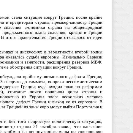
мой стала ситуация вокруг Греции: после крайне
ии и кредиторам страны, премьер-министр Греции
е спасения экономики страны на общенародный
 предложенного плана спасения, кризис в Греции
 В итоге правительство Греции отказалось от идеи
рынках и дискуссиях о вероятности второй волны
а оказалась судьба еврозоны. Изначально Саркози
экономики и занятости, расширения резервов МВФ,
блеме обострения ситуации вокруг Греции.
 обсуждали проблему возможного дефолта Греции,
 За неделю до саммита, вопреки пессимистическим
поддержке Греции, куда входил план по реформам
ов), списание почти половины долга страны и
новостью из Европы после нескольких месяцев
ающего дефолт Греции и выход ее из еврозоны. В
за Грецией из зоны евро могут выйти Португалия и
л и без того непростую политическую ситуацию,
министр страны 31 октября заявил, что население
Ф в обмен на непопулярные меры по сокращению