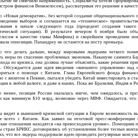
обытие не смягчило напряженность. Социалисты хотели сформироват
истром финансов Венизелосом), рассматривая это решение в качес
о «Новая демократия», без которой создание общенационального 
оведении выборов и соглашается на «техническое» правительств
ования в начале следующего года (прецедент создания таког
тической ситуации). В результате вечером 6 ноября было объ
елосом в качестве главы Минфина) и скорейшем проведении но
ивала оппозиция. Папандреу не останется на посту премьера.
о что делать дальше, между мировыми лидерами четкого пони
ть меры по спасению проблемных экономик. Накануне саммита Ба
ыхода из кризиса, она должна лучше объяснять, какие решения пр
. Обсуждается даже идея введения «внешнего управления» над 
ориться о помощи с Китаем. Глава Европейского фонда финансов
но с визитом в Пекине, пытался убедить Китай инвестировать в ст
ции в любой валюте, и даже в юанях. Пока же Бразилия, Индия и Ро
е менее, позиция России оказалась мягче, чем ожидалось, и пр
и как минимум $10 млрд, возможно через МВФ. Ожидается, что э
а видит в нынешней кризисной ситуации в Европе возможность вы
е всего с Китаем. Как заявил на итоговой пресс-конференции г
ские отношения находятся «на превосходном уровне». Помощник п
ы стран БРИКС договорились об установлении более тесных конта
ил, что все лидеры поддержали идею проводить регулярные консуль