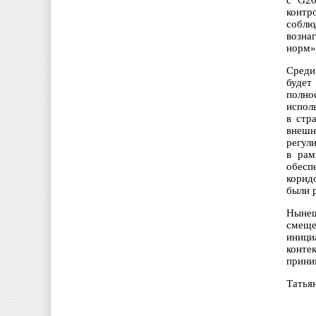
с G20
контр
соблю
возна
норм»,
Среди
будет
полно
испол
в стр
внешн
регул
в рам
обесп
корид
были 
Нынеш
смеще
иници
конте
прини
Татья