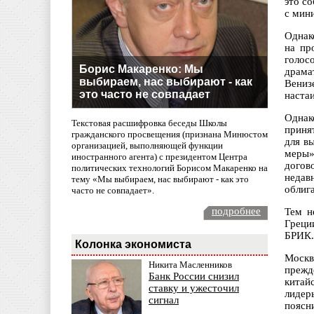
это с
с мин
Однак
на пр
голос
Борис Макаренко: Мы
драма
выбираем, нас выбирают - как
Вениз
это часто не совпадает
наста
Однак
Текстовая расшифровка беседы Школы
приня
гражданского просвещения (признана Минюстом
для в
организацией, выполняющей функции
меры»
иностранного агента) с президентом Центра
догов
политических технологий Борисом Макаренко на
недав
тему «Мы выбираем, нас выбирают - как это
облига
часто не совпадает».
подробнее
Тем н
Греци
БРИК.
Колонка экономиста
Москв
Никита Масленников
прежд
Банк России снизил
китай
ставку и ужесточил
лидер
сигнал
поясн