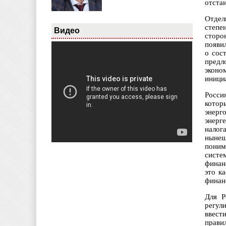
отста
Отдел
степе
Видео
сторо
появи
о сос
пред
эконо
иници
Росси
котор
энерг
энерг
налог
нынеш
поним
систе
финан
это к
финан
Для Р
регул
ввест
прави