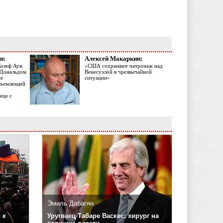
н:
Алексей Макаркин:
Жозеф Аун
«США сохраняют патронаж над
с Дональдом
Венесуэлой в чрезвычайной
ме
ситуации»
объемлющий
ице с
Эмиль Дабагян
 к
Уругваец Табаре Васкес: хирург на