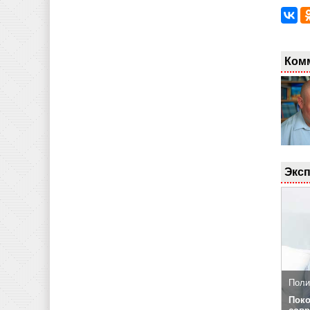
Ком
Эксп
Поли
Поко