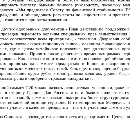
 и другими государствами в области налогообложения. Кроме
олировать выплату банками бонусов руководству, поскольку м
даются. «Мы предлагаем Совету по финансовой стабильности (FS
граждений и обнародовать результаты по недостаткам и препят
 - говорится в принятом заявлении.
 других одобренных документов - План действий по поддержке ро
 проведен пересмотр корзины специальных прав заимствования
стью соответствую всем критериям», - сказал он. Дворкович со
ьзовать новую аккредитационную линию - механизм финансировани
анах, где в целом устойчивое положение, нет долгосрочных про
ими шоками». Принято также решение о временных рамках пере
ирования. Как рассказал по итогам саммита исполняющий обязанн
ках принятых на саммите «двадцатки» в Канне договоренносте
ечению экономических показателей. Речь идет о сокращении бюдж
оре колебания курса рубля к иностранным валютам, уровне безра
рассмотрены и одобрены странами «двадцатки».
ний саммит G20 можно назвать относительно успешным, даже нес
н в сторону Греции. Для России, хотя и были в силу этого с
атив и позиций, саммит позволил выстроить более структурирован
ксте возможной помощи еврозоне. В то же время для Медведева э
мает участие в качестве президента – так что участники саммита у
на Становая – руководитель аналитического департамента Центра 