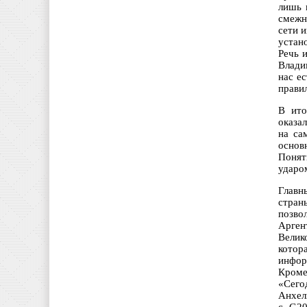
лишь 
смежн
сети 
устан
Речь 
Влади
нас е
прави
В ито
оказал
на са
основ
Понят
ударо
Главн
стран
позво
Арген
Велик
котор
инфор
Кроме
«Сего
Анхел