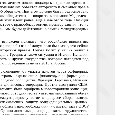
 элементом нового подхода к охране авторского и
пользование объектов авторского и смежных прав в
 об обратном. При этом должно быть предусмотрено
вообладателя», – говорится в послании Медведева.
б этих идеях ранее, еще в мае этого года. Позиция
стреч с правообладателями, премьер заявил, что «у
... мы будем действовать в рамках международных
вынужден признать, что российская инициатива
рное, я бы вас обманул, если бы сказал, что сейчас
вторским правам. Голова болит у наших коллег в
ция в Греции, а также ситуации в Италии, Испании.
есть и другие государства, которые находятся под
ало проведение саммита 2013 в России.
 уклонением от уплаты налогов через оффшорные
то страны, скрывающие финансовую информацию и
ародного сообщества. Франция, Германия, Испания,
 на финансовые операции. Против выступили США,
 саммита была одобрена многосторонняя конвенция,
ичного сотрудничества - автоматизированный обмен
еждународное участие в процессе сбора налогов.
беспечивающих защиту конфиденциальных данных.
в области налогообложения», - отметил глава ОЭСР
то Организация намерена продолжить сотрудничество