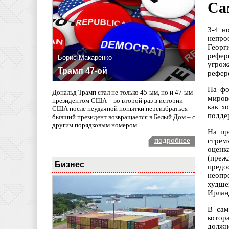
Са
3-4 н
непро
Георг
рефер
Борис Макаренко
угрож
Трамп 47-ой
рефер
На фо
Дональд Трамп стал не только 45-ым, но и 47-ым
миров
президентом США – во второй раз в истории
как х
США после неудачной попытки переизбраться
подде
бывший президент возвращается в Белый Дом – с
другим порядковым номером.
На пр
подробнее
стрем
оценк
(преж
Бизнес
предо
неопр
худше
Ирлан
В сам
котор
должн