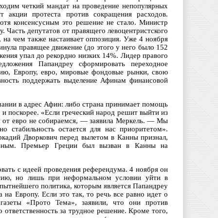
бходим четкий мандат на проведение непопулярных
т акции протеста против сокращения расходов.
хотя консенсусным это решение не стало. Министр
у. Часть депутатов от правящего левоцентристского
 на чем также настаивает оппозиция. Уже 4 ноября
инула правящее движение (до этого у него было 152
ижения упал до рекордно низких 14%. Лидер правого
едложения Папандреу сформировать переходное
цию, Европу, евро, мировые фондовые рынки, свою
овность поддержать выделение Афинам финансовой
мании в адрес Афин: либо страна принимает помощь
о и поскорее. «Если греческий народ решит выйти из
я от евро не собираемся, — заявила Меркель. — Мы
но стабильность остается для нас приоритетом».
ркадий Дворкович перед вылетом в Канны признал,
льным. Премьер Греции был вызван в Канны на
вать с идеей проведения референдума. 4 ноября он
ртию, но лишь при неформальном условии уйти в
опытнейшего политика, которым является Папандреу
 на Европу. Если это так, то речь все равно идет о
азеты «Прото Тема», заявили, что они против
 ответственность за трудное решение. Кроме того,