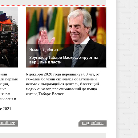
Эмиль Дабагян
 к
Уругваец Табаре Васкес: хирург на
вершине власти
ении
6 декабря 2020 года перешагнув 80 лет, от
сли первые
тяжелой болезни скончался обаятельный
кции,
человек, выдающийся деятель, блестящий
ание
медик онколог, практиковавший до конца
няном
жизни, Табаре Васкес.
ии огня в
ле 2021
дробнее
подробнее