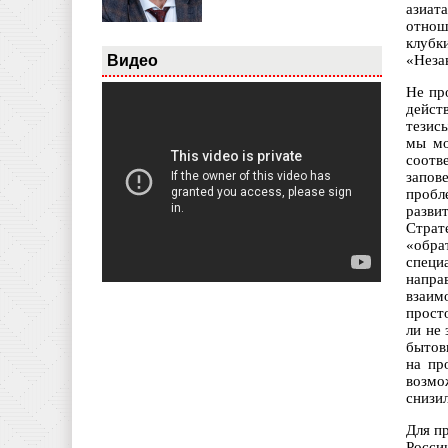
азиат
отнош
клубк
Видео
«Неза
Не пр
дейст
тезис
мы мо
соотв
запов
пробл
разви
Страт
«обра
специ
напра
взаим
прост
ли не
бытов
на пр
возмо
снизи
Для п
Росси