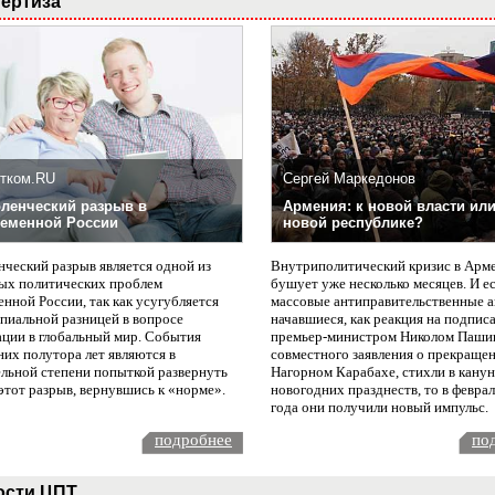
ертиза
тком.RU
Сергей Маркедонов
ленческий разрыв в
Армения: к новой власти или
еменной России
новой республике?
нческий разрыв является одной из
Внутриполитический кризис в Арм
ых политических проблем
бушует уже несколько месяцев. И е
нной России, так как усугубляется
массовые антиправительственные а
пиальной разницей в вопросе
начавшиеся, как реакция на подпис
ации в глобальный мир. События
премьер-министром Николом Паши
них полутора лет являются в
совместного заявления о прекращен
ельной степени попыткой развернуть
Нагорном Карабахе, стихли в канун
этот разрыв, вернувшись к «норме».
новогодних празднеств, то в февра
года они получили новый импульс.
подробнее
по
ости ЦПТ