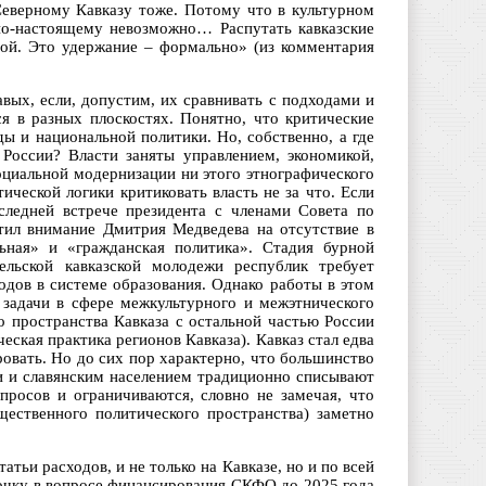
 Северному Кавказу тоже. Потому что в культурном
по-настоящему невозможно… Распутать кавказские
ной. Это удержание – формально» (из комментария
вых, если, допустим, их сравнивать с подходами и
ся в разных плоскостях. Понятно, что критические
ы и национальной политики. Но, собственно, а где
России? Власти заняты управлением, экономикой,
оциальной модернизации ни этого этнографического
ической логики критиковать власть не за что. Если
следней встрече президента с членами Совета по
тил внимание Дмитрия Медведева на отсутствие в
ьная» и «гражданская политика». Стадия бурной
ельской кавказской молодежи республик требует
одов в системе образования. Однако работы в этом
и задачи в сфере межкультурного и межэтнического
о пространства Кавказа с остальной частью России
еская практика регионов Кавказа). Кавказ стал едва
овать. Но до сих пор характерно, что большинство
 и славянским населением традиционно списывают
росов и ограничиваются, словно не замечая, что
щественного политического пространства) заметно
ьи расходов, и не только на Кавказе, но и по всей
очку в вопросе финансирования СКФО до 2025 года