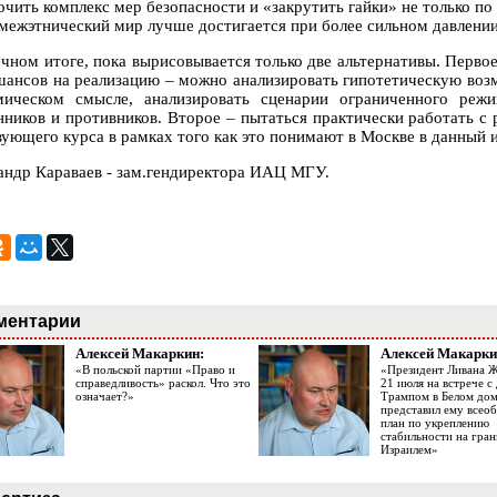
чить комплекс мер безопасности и «закрутить гайки» не только по К
 межэтнический мир лучше достигается при более сильном давлении
ечном итоге, пока вырисовывается только две альтернативы. Перво
шансов на реализацию – можно анализировать гипотетическую воз
мическом смысле, анализировать сценарии ограниченного реж
нников и противников. Второе – пытаться практически работать с 
вующего курса в рамках того как это понимают в Москве в данный 
андр Караваев - зам.гендиректора ИАЦ МГУ.
ментарии
Алексей Макаркин:
Алексей Макарки
«В польской партии «Право и
«Президент Ливана 
справедливость» раскол. Что это
21 июля на встрече 
означает?»
Трампом в Белом до
представил ему все
план по укреплению
стабильности на гран
Израилем»