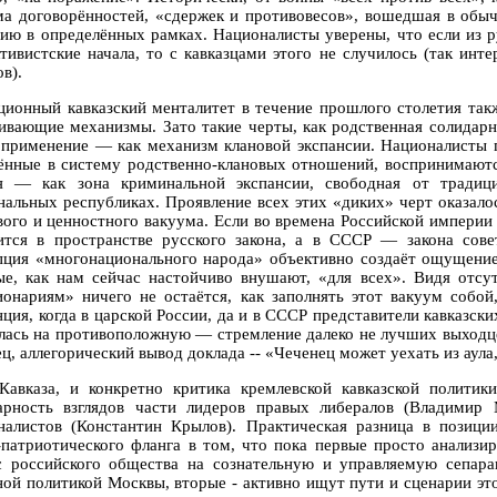
ма договорённостей, «сдержек и противовесов», вошедшая в обыч
сию в определённых рамках. Националисты уверены, что если из 
ктивистские начала, то с кавказцами этого не случилось (так инт
в).
ционный кавказский менталитет в течение прошлого столетия так
ивающие механизмы. Зато такие черты, как родственная солидарн
 применение — как механизм клановой экспансии. Националисты по
ённые в систему родственно-клановых отношений, воспринимаются
я — как зона криминальной экспансии, свободная от традиц
нальных республиках. Проявление всех этих «диких» черт оказал
вого и ценностного вакуума. Если во времена Российской империи 
ится в пространстве русского закона, а в СССР — закона совет
пция «многонационального народа» объективно создаёт ощущение
ые, как нам сейчас настойчиво внушают, «для всех». Видя отсут
ионариям» ничего не остаётся, как заполнять этот вакуум собо
нция, когда в царской России, да и в СССР представители кавказск
лась на противоположную — стремление далеко не лучших выходцев
ц, аллегорический вывод доклада -- «Чеченец может уехать из аула,
Кавказа, и конкретно критика кремлевской кавказской полити
арность взглядов части лидеров правых либералов (Владимир
налистов (Константин Крылов). Практическая разница в позиции
-патриотического фланга в том, что пока первые просто анализ
с российского общества на сознательную и управляемую сепара
ной политикой Москвы, вторые - активно ищут пути и сценарии это