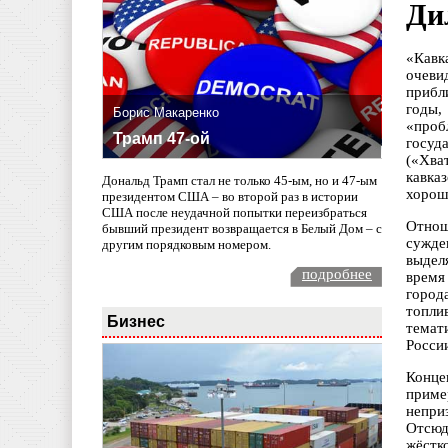
Ди
«Кавк
очеви
прибл
годы,
Борис Макаренко
«проб
Трамп 47-ой
госуд
(«Хва
кавка
Дональд Трамп стал не только 45-ым, но и 47-ым
хорош
президентом США – во второй раз в истории
США после неудачной попытки переизбраться
Отнош
бывший президент возвращается в Белый Дом – с
сужде
другим порядковым номером.
выдел
подробнее
время
город
топли
Бизнес
темат
Росси
Конце
приме
непри
Отсюд
жёстк