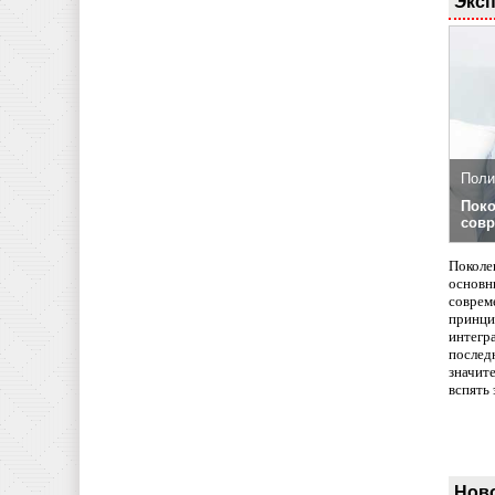
Эксп
Поли
Поко
совр
Поколе
основн
совреме
принци
интегр
послед
значит
вспять 
Нов