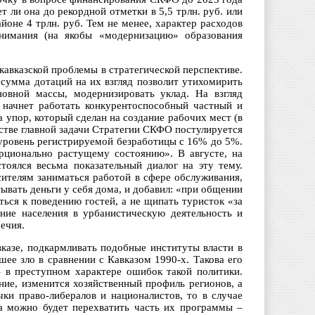
 ли она до рекордной отметки в 5,5 трлн. руб. или
оне 4 трлн. руб. Тем не менее, характер расходов
 внимания (на якобы «модернизацию» образования
авказской проблемы в стратегической перспективе.
 сумма дотаций на их взгляд позволит утихомирить
новной массы, модернизировать уклад. На взгляд
 начнет работать конкурентоспособный частный и
упор, который сделан на создание рабочих мест (в
стве главной задачи Стратегии СКФО постулируется
 уровень регистрируемой безработицы с 16% до 5%.
рционально растущему состоянию». В августе, на
оялся весьма показательный диалог на эту тему.
сителям заниматься работой в сфере обслуживания,
тывать деньги у себя дома, и добавил: «при общении
ься к поведению гостей, а не щипать туристок «за
ение населения в урбанистическую деятельность и
речия.
казе, подкармливать подобные институты власти в
шее зло в сравнении с Кавказом 1990-х. Такова его
– в преступном характере ошибок такой политики.
ение, изменится хозяйственный профиль регионов, а
ки право-либералов и националистов, то в случае
да можно будет перехватить часть их программы –