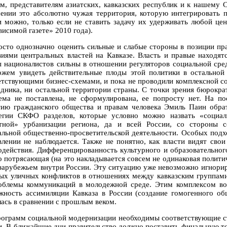
ам, представителям азиатских, кавказских республик и к нашему
ении это абсолютно чужая территория, которую интегрировать 
и можно, только если не ставить задачу их удерживать любой це
висимой газете» 2010 года).
осто однозначно оценить сильные и слабые стороны в позиции пра
виями центральных властей на Кавказе. Власть и правые находят
ы националистов сильны в отношении регуляторов социальной сред
жем увидеть действительные плоды этой политики в остальной 
етствующими бизнес-схемами, и пока не проводили комплексной с
едника, ни остальной территории страны. С точки зрения бюрократ
ема не поставлена, не сформулирована, ее попросту нет. На по
тию гражданского общества и правам человека Эмиль Паин обра
егии СКФО разделов, которые условно можно назвать «социал
тной» урбанизации региона, да и всей России, со стороны с
альной общественно-просветительской деятельности. Особых подх
влении не наблюдается. Также не понятно, как власти видят сво
одействия. Дифференцированность культурного и образовательног
о потрясающая (на это накладывается совсем не одинаковая политич
 зарубежьем внутри России. Эту ситуацию уже невозможно игнорир
ых уличных конфликтов в отношениях между кавказским группами
облемы коммуникаций в молодежной среде. Этим комплексом воп
жность ассимиляции Кавказа в России (создание гомогенного об
лась в сравнении с прошлым веком.
рограмм социальной модернизации необходимы соответствующие стат
и. В ближайшие дни правительство должно поставить финальную т