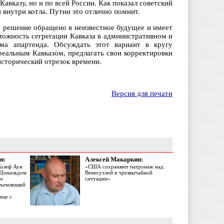
авказу, но и по всей России. Как показал советский
 внутри котла. Путин это отлично помнит.
е решение обращено в неизвестное будущее и имеет
можность сегрегации Кавказа в административном и
има апартеида. Обсуждать этот вариант в кругу
реальным Кавказом, предлагать свои корректировки
исторический отрезок времени.
Версия для печати
н:
Алексей Макаркин:
Жозеф Аун
«США сохраняют патронаж над
с Дональдом
Венесуэлой в чрезвычайной
ме
ситуации»
объемлющий
ице с