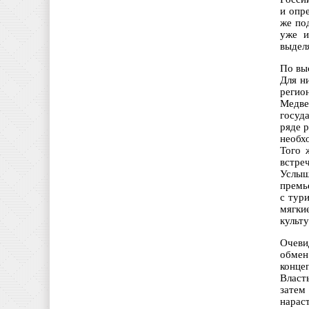
и опр
же по
уже и
выделя
По вы
Для н
регио
Медве
госуд
ряде 
необх
Того 
встре
Услыш
премь
с тур
мягки
культу
Очеви
обмен
конце
Власт
затем
нарас