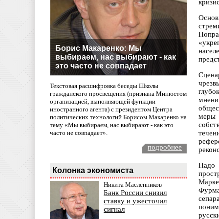
кризи
Основ
стрем
Попра
«укре
Борис Макаренко: Мы
насел
выбираем, нас выбирают - как
предс
это часто не совпадает
Сцена
чрезв
Текстовая расшифровка беседы Школы
глубо
гражданского просвещения (признана Минюстом
мнени
организацией, выполняющей функции
общес
иностранного агента) с президентом Центра
меры 
политических технологий Борисом Макаренко на
собст
тему «Мы выбираем, нас выбирают - как это
часто не совпадает».
течен
рефер
подробнее
рекон
Надо 
Колонка экономиста
прост
Марке
Никита Масленников
Фурма
Банк России снизил
сепар
ставку и ужесточил
поним
сигнал
русск