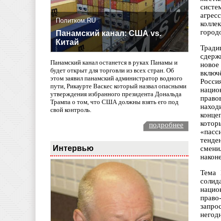
систе
агрес
Политком.RU
колле
городо
Панамский канал: США vs.
Китай
Тради
сдерж
Панамский канал останется в руках Панамы и
новое
будет открыт для торговли из всех стран. Об
включ
этом заявил панамский администратор водного
Росси
пути, Рикаурте Васкес который назвал опасными
нацио
утверждения избранного президента Дональда
право
Трампа о том, что США должны взять его под
наход
свой контроль.
конце
котор
подробнее
«пасс
тенде
Интервью
смени
наконе
Тема 
солид
нацио
право
запро
негод