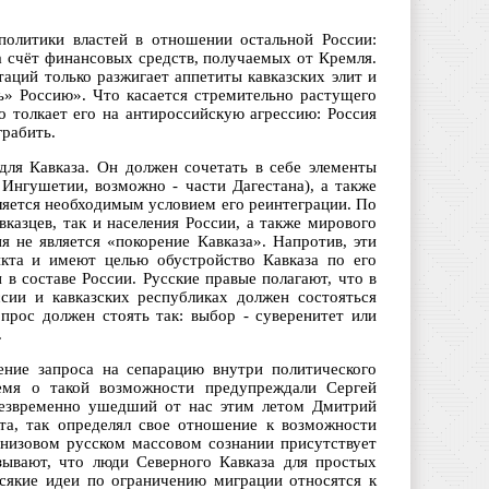
политики властей в отношении остальной России:
а счёт финансовых средств, получаемых от Кремля.
аций только разжигает аппетиты кавказских элит и
ь» Россию». Что касается стремительно растущего
о толкает его на антироссийскую агрессию: Россия
грабить.
для Кавказа. Он должен сочетать в себе элементы
 Ингушетии, возможно - части Дагестана), а также
вляется необходимым условием его реинтеграции. По
казцев, так и населения России, а также мирового
 не является «покорение Кавказа». Напротив, эти
икта и имеют целью обустройство Кавказа по его
 в составе России. Русские правые полагают, что в
сии и кавказских республиках должен состояться
прос должен стоять так: выбор - суверенитет или
.
ение запроса на сепарацию внутри политического
емя о такой возможности предупреждали Сергей
Безвременно ушедший от нас этим летом Дмитрий
та, так определял свое отношение к возможности
 низовом русском массовом сознании присутствует
зывают, что люди Северного Кавказа для простых
сякие идеи по ограничению миграции относятся к