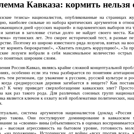
лемма Кавказа: кормить нельзя 
азские тезисы» националистов, опубликованные на страницах 
дно, наиболее сильные из набора критических аргументов в отно
ижающихся дней «русских маршей» и парламентских выборов эта 
 и запятая в заголовке статьи долго не найдет своего места. К
лема» путинских лет. Это скорее исторический тест, в разные 
арстве. Поэтому из широко известного ряда лозунгов, взятых на во
тит кормить бюрократию!», «Хватить плодить коррупцию!», «За прав
зские лозунги вобрали в себя максимальное количество острых
о понятных широким слоям.
ения Россия-Кавказ, являясь крайне сложной концептуальной пробл
ниях, особенно если эта тема разбирается по понятиям агитацио
ять тем регионам, где уважение к русским, русской культуре и ро
 когда среднерусская деревня загибается в нищете? Как постав
ах? К чему приведет сверхобогащение кавказских элит? Просто
ва как раз такого рода. Для различных союзных групп национа
ика является ключом к охвату всей проблематики политических, н
и.
птуально, система аргументов националистов (доклад «Росси
рно такова. Они постулируют доминирование в кавказском м
знание за «своими» вины (объективность в оценках воспринимается 
а - высокая агрессивность на бытовом уровне, готовность мо
о, «на поражение». Исторически, от войны «всех против всех»,