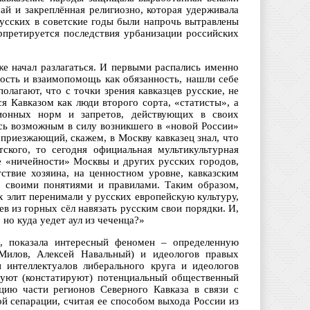
ай и закреплённая религиозно, которая удерживала
русских в советские годы были напрочь вытравлены
ерпретируется последствия урбанизации российских
же начал разлагаться. И первыми распались именно
ость и взаимопомощь как обязанность, нашли себе
лагают, что с точки зрения кавказцев русские, не
 Кавказом как люди второго сорта, «статисты», а
ионных норм и запретов, действующих в своих
ось возможным в силу возникшего в «новой России»
приезжающий, скажем, в Москву кавказец знал, что
ского, то сегодня официальная мультикультурная
 «ничейности» Москвы и других русских городов,
ствие хозяина, на ценностном уровне, кавказским
й, своими понятиями и правилами. Таким образом,
их элит перенимали у русских европейскую культуру,
 из горных сёл навязать русским свои порядки. И,
 но куда уедет аул из чеченца?»
ки, показала интересный феномен – определенную
 Милов, Алексей Навальный) и идеологов правых
 интеллектуалов либерального круга и идеологов
ируют (констатируют) потенциальный общественный
цию части регионов Северного Кавказа в связи с
й сепарации, считая ее способом выхода России из