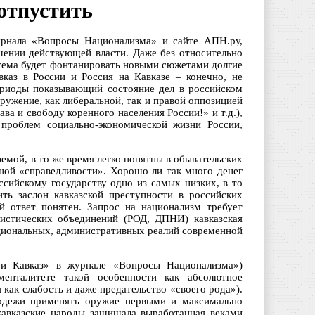
отпустить
журнала «Вопросы Национализма» и сайте АПН.ру,
шении действующей власти. Даже без относительно
тема будет фонтанировать новыми сюжетами долгие
авказ в России и Россия на Кавказе – конечно, не
периоды показывающий состояние дел в российском
оружение, как либеральной, так и правой оппозицией
а и свободу коренного населения России!» и т.д.),
 проблем социально-экономической жизни России,
емой, в то же время легко понятны в обывательских
нной «справедливости». Хорошо ли так много денег
ссийскому государству одно из самых низких, в то
ить заслон кавказской преступности в российских
й ответ понятен. Запрос на национализм требует
листических объединений (РОД, ДПНИ) кавказская
ациональных, административных реалий современной
я и Кавказ» в журнале «Вопросы Национализма»)
енталитете такой особенности как абсолютное
как слабость и даже предательство «своего рода»).
лодежи применять оружие первыми и максимально
 кавказские народы защищала выработанная веками