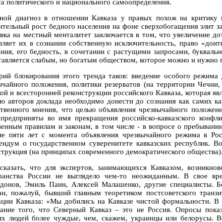
са политического и национального самоопределения.
ной диагноз в отношении Кавказа у правых похож на критику 
ительный рост бедного населения на фоне сверхобогащения элит з
вка на местный менталитет заключается в том, что увеличение дот
пляет их в сознании собственную исключительность, право «доит
ения, его бедность, в сочетании с растущими запросами, буквальн
тавляется слабым, но богатым обществом, которое можно и нужно 
рий блокирования этого тренда таков: введение особого режима 
ычайного положения, политики резерватов (на территории Чечни,
кой и всесторонней реконструкции российского Кавказа, которая я
ю авторов доклада необходимо донести до сознания как самих кав
твенного мнения, что целью объявления чрезвычайного положения
предприняты во имя прекращения российско-кавказского конфл
венным правилам и законам, в том числе - в вопросе о пребывании
ие пяти лет с момента объявления чрезвычайного режима в Рос
ендум о государственном суверенитете кавказских республик. Во
струкция (на принципах современного демократического общества)
сказать, что для экспертов, занимающихся Кавказом, возникнов
ранства России не выглядело чем-то неожиданным. В свое вр
донов, Эмиль Паин, Алексей Малашенко, другие специалисты. 
н, пожалуй, бывший главным теоретиком постсоветского транзи
ации Кавказа: «Мы добились на Кавказе чистой формальности. В
ание того, что Северный Кавказ – это не Россия. Опросы пока
их людей более чуждые, чем, скажем, украинцы или белорусы. В