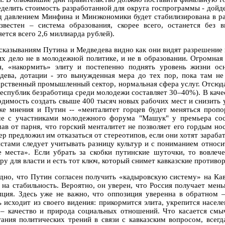
еделить стоимость разработанной для округа госпрограммы - дойдет
д давлением Минфина и Минэкономики будет стабилизирована в рай
звестен – система образования, скорее всего, останется без
ется всего 2,6 миллиарда рублей).
сказываниям Путина и Медведева видно как они видят разрешение к
их дело не в молодежной политике, и не в образовании. Огромная
н, «накормить» элиту и постепенно поднять уровень жизни ос
дева, дотации - это вынужденная мера до тех пор, пока там не
арственный промышленный сектор, нормальная сфера услуг. Отсюда 
республик безработица среди молодежи составляет 30–40%). В каче
одимость создать свыше 400 тысяч новых рабочих мест и снизить
же мнения и Путин -- «менталитет горцев будет меняться пропо
че с участниками молодежного форума "Машук" у премьера сост
ав от парня, что горский менталитет не позволяет его гордым но
ер предложил им отказаться от стереотипов, если они хотят зараба
истами следует учитывать разницу культур и с пониманием относит
е места». Если убрать за скобки путинские шуточки, то вовлеч
ру для власти и есть тот ключ, который снимет кавказские противо
дно, что Путин согласен получить «кадыровскую систему» на Кав
 на стабильность. Вероятно, он уверен, что Россия получает мень
пция. Здесь уже не важно, что оппозиция уверенна в обратном 
ь исходит из своего видения: прикормится элита, укрепится насел
 – качество и природа социальных отношений. Что касается смыч
тания политических трений в связи с кавказским вопросом, всег