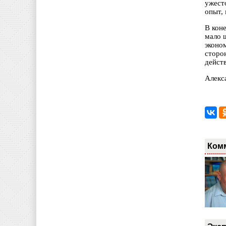
ужесто
опыт,
В кон
мало 
эконо
сторо
дейст
Алекс
Ком