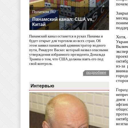
почем
Политком.RU
Закры
месяц
Панамский канал: США vs.
поним
Китай
подде
Панамский канал останется в руках Панамы и
Хотя,
будет открыт для торговли из всех стран. Об
Украи
этом заявил панамский администратор водного
Включ
пути, Рикаурте Васкес который назвал опасными
экспе
утверждения избранного президента Дональда
проек
Трампа о том, что США должны взять его под
октяб
свой контроль.
из-за
внима
подробнее
город
сторо
Интервью
Гораз
непре
днем 
афган
общес
проте
октяб
возгл