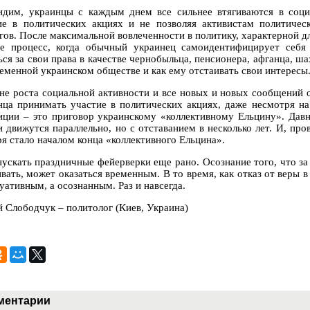
идим, украинцы с каждым днем все сильнее втягиваются в социа
ие в политических акциях и не позволяя активистам политичес
гов. После максимальной вовлеченности в политику, характерной дл
ре процесс, когда обычный украинец самоидентифицирует себя
ся за свои права в качестве чернобыльца, пенсионера, афганца, шах
ременной украинском обществе и как ему отстаивать свои интересы
не роста социальной активности и все новых и новых сообщений о
нца принимать участие в политических акциях, даже несмотря на
иции – это приговор украинскому «коллективному Ельцину». Давн
и движутся параллельно, но с отставанием в несколько лет. И, про
ря стало началом конца «коллективного Ельцина».
пускать праздничные фейерверки еще рано. Осознание того, что за
ивать, может оказаться временным. В то время, как отказ от веры
уативным, а осознанным. Раз и навсегда.
й Слободчук – политолог (Киев, Украина)
ментарии