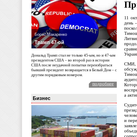
Пр
11 ок
день 
поско
Тимош
Борис Макаренко
Литви
Трамп 47-ой
продо
сравн
Украи
Дональд Трамп стал не только 45-ым, но и 47-ым
президентом США – во второй раз в истории
СМИ, 
США после неудачной попытки переизбраться
обсуж
бывший президент возвращается в Белый Дом – с
Тимош
другим порядковым номером.
аудит
подробнее
Котор
воспр
а акт
Бизнес
Судит
прези
челов
и пер
заявл
объед
сопро