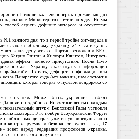
сторонниц Тимошенко, пенсионерка, прожившая два
я под зданием Министерства внутренних дел. Но мы
то способ скрыть дефицит интереса и отсутствие
ь №1 каждого дня, то в первой тройке хит-парада в
навязываются обычному украинцу 24 часа в сутки.
омают копья депутаты от Партии регионов и БЮТ,
акцию Кетрин Эштон и Хиллари Клинтон, Интернет-
здавая эффект личного присутствия. После 11-го
рекэспорта» – Украину захлестнул вал информации
и прайм-тайм. То есть, дефицита информации или
к возле Печерского суда (это меньше, чем состоит в
ппозиции, которая говорит о нулевой поддержке со
кст ситуации. Может быть, украинцев разбила
? Да ничего подобного. Новостные ленты с каждым
ря показательный штурм Верховной Рады устроили
ганские шахтеры. 3-го ноября Всеукраинский Форум
ле и областных центрах уже всеукраинскую акцию
ив в контролируемое и безопасное русло – так, 17
ти» зовет народ Федерация профсоюзов Украины,
 вот что из этого получится?