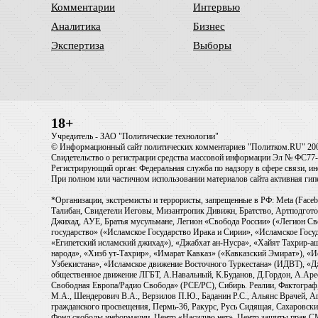
Комментарии
Интервью
Аналитика
Бизнес
Экспертиза
Выборы
18+
Учредитель - ЗАО "Политические технологии"
© Информационный сайт политических комментариев "Политком.RU" 20
Свидетельство о регистрации средства массовой информации Эл № ФС77-6
Регистрирующий орган: Федеральная служба по надзору в сфере связи, 
При полном или частичном использовании материалов сайта активная ги
*Организации, экстремисты и террористы, запрещенные в РФ: Meta (Faceb
Талибан, Свидетели Иеговы, Мизантропик Дивижн, Братство, Артподготов
Джихад, АУЕ, Братья мусульмане, Легион «Свобода России» («Легион Св
государство» («Исламское Государство Ирака и Сирии», «Исламское Го
«Египетский исламский джихад»), «Джабхат ан-Нусра», «Хайят Тахрир
народа», «Хизб ут-Тахрир», «Имарат Кавказ» («Кавказский Эмират»), «
Узбекистана», «Исламское движение Восточного Туркестана» (ИДВТ), «
общественное движение ЛГБТ, А.Навальный, К.Буданов, Д.Гордон, А.Арест
Свободная Европа/Радио Свобода» (PCE/PC), Сибирь. Реалии, Фактограф,
М.А., Шендерович В.А., Верзилов П.Ю., Баданин Р.С., Альянс Врачей, Аг
гражданского просвещения, Пермь-36, Ракурс, Русь Сидящая, Сахаровски
Фонд свободы информации, Центр «Насилию.нет», Центр защиты прав СМИ, T