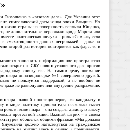
у»
ии Тимошенко в «газовом деле». Для Украины этот
риант символической даты конца эпохи Ельцина. Но
и в жизни страны на поверхность всплыли Ющенко,
 сцене дополнительные персонажи вроде Мороза или
 вместе политическая шелуха – роль «Семьи», если
и и смехотворности данных песронажей – даже по
сли второй раз история повторяется как фарс, то в
пытаются заполнить информационное пространство
али открытого СБУ нового уголовного дела против
родному списку etc. На самом деле, внимание
приговора оппозиционерке №1 совершенно другой.
олько не пользуется поддержкой, а не вообще не
уже даже не равнодушие или внутренне раздражение,
говора главной оппозиционерке, экс-кандидату в
му в мире политику пришли едва несколько тысяч
 роль в плане пиара – она создала дымовую завесу
ровала протестной акции. Важный штрих – в своем
 диктатуре» обошелся общими фразами «Мы должны
а Януковича должно натолкнуться на гражданское
ризвать на митинг здесь и сейчас. Спрашивается,