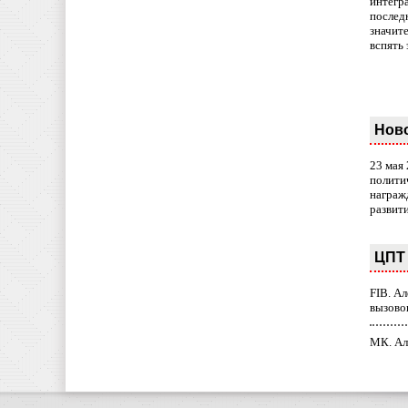
интегр
послед
значит
вспять 
Нов
23 мая
полити
награж
развит
ЦПТ 
FIB. А
вызово
МК. Ал