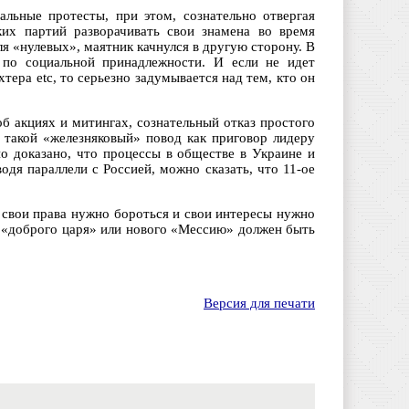
льные протесты, при этом, сознательно отвергая
ких партий разворачивать свои знамена во время
я «нулевых», маятник качнулся в другую сторону. В
 по социальной принадлежности. И если не идет
тера etc, то серьезно задумывается над тем, кто он
.
б акциях и митингах, сознательный отказ простого
 такой «железняковый» повод как приговор лидеру
о доказано, что процессы в обществе в Украине и
водя параллели с Россией, можно сказать, что 11-ое
 свои права нужно бороться и свои интересы нужно
 в «доброго царя» или нового «Мессию» должен быть
Версия для печати