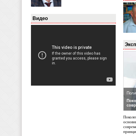
Видео
Эксп
Поли
Поко
совр
Поколе
основн
совреме
принци