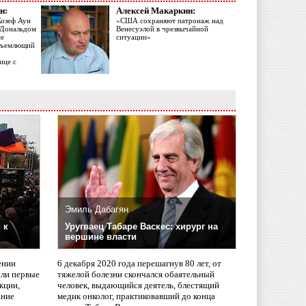
н:
Алексей Макаркин:
Жозеф Аун
«США сохраняют патронаж над
с Дональдом
Венесуэлой в чрезвычайной
ме
ситуации»
объемлющий
ице с
Эмиль Дабагян
 к
Уругваец Табаре Васкес: хирург на
вершине власти
ении
6 декабря 2020 года перешагнув 80 лет, от
сли первые
тяжелой болезни скончался обаятельный
кции,
человек, выдающийся деятель, блестящий
ание
медик онколог, практиковавший до конца