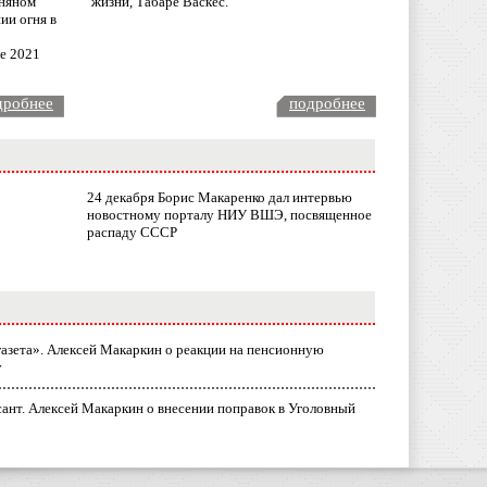
няном
жизни, Табаре Васкес.
ии огня в
ле 2021
дробнее
подробнее
24 декабря Борис Макаренко дал интервью
новостному порталу НИУ ВШЭ, посвященное
распаду СССР
газета». Алексей Макаркин о реакции на пенсионную
у
ант. Алексей Макаркин о внесении поправок в Уголовный