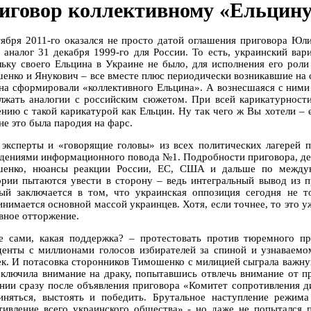
иговор коллективному «Ельцин
тября 2011-го оказался не просто датой оглашения приговора Юл
- аналог 31 декабря 1999-го для России. То есть, украинский ва
льку своего Ельцина в Украине не было, для исполнения его рол
енко и Янукович – все вместе плюс периодически возникавшие на
на сформировали «коллективного Ельцина». А вознесшаяся с ними
лжать аналогии с российским сюжетом. При всей карикатурност
ению с такой карикатурой как Ельцин. Ну так чего ж Вы хотели – е
не это была пародия на фарс.
эксперты и «говорящие головы» из всех политических лагерей 
дениями информационного повода №1. Подробности приговора, дет
енко, нюансы реакции России, ЕС, США и дальше по междуна
ории пытаются увести в сторону – ведь интегральный вывод из 
ый заключается в том, что украинская оппозиция сегодня не т
инимается основной массой украинцев. Хотя, если точнее, то это 
ивное отторжение.
е сами, какая поддержка? – протестовать против тюремного при
денты с миллионами голосов избирателей за спиной и узнаваемо
ек. И потасовка сторонников Тимошенко с милицией сыграла важную
еключила внимание на драку, попытавшись отвлечь внимание от п
ении сразу после объявления приговора «Комитет сопротивления
иняться, выстоять и победить. Брутальное наступление режим
тивление всего украинского общества» - но даже не попытался п