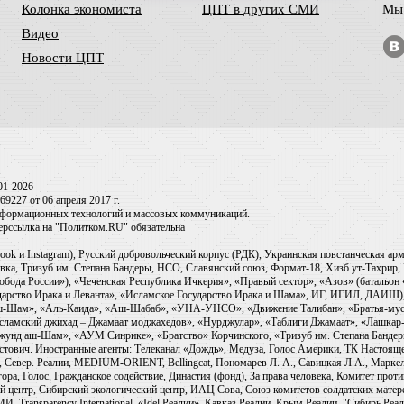
Колонка экономиста
ЦПТ в других СМИ
Мы 
Видео
Новости ЦПТ
01-2026
9227 от 06 апреля 2017 г.
информационных технологий и массовых коммуникаций.
перссылка на "Политком.RU" обязательна
ook и Instagram), Русский добровольческий корпус (РДК), Украинская повстанческая а
ка, Тризуб им. Степана Бандеры, НСО, Славянский союз, Формат-18, Хизб ут-Тахрир, 
обода России»), «Чеченская Республика Ичкерия», «Правый сектор», «Азов» (батальон
сударство Ирака и Леванта», «Исламское Государство Ирака и Шама», ИГ, ИГИЛ, ДАИШ
-аш-Шам», «Аль-Каида», «Аш-Шабаб», «УНА-УНСО», «Движение Талибан», «Братья-мус
Исламский джихад – Джамаат моджахедов», «Нурджулар», «Таблиги Джамаат», «Лашкар-
Джунд аш-Шам», «АУМ Синрике», «Братство» Корчинского, «Тризуб им. Степана Банде
ович. Иностранные агенты: Телеканал «Дождь», Медуза, Голос Америки, ТК Настоящее Вр
 Север. Реалии, MEDIUM-ORIENT, Bellingcat, Пономарев Л. А., Савицкая Л.А., Маркело
ора, Голос, Гражданское содействие, Династия (фонд), За права человека, Комитет про
й центр, Сибирский экологический центр, ИАЦ Сова, Союз комитетов солдатских матер
ransparency International, «Idel.Реалии», Кавказ.Реалии, Крым.Реалии, "Сибирь.Реали