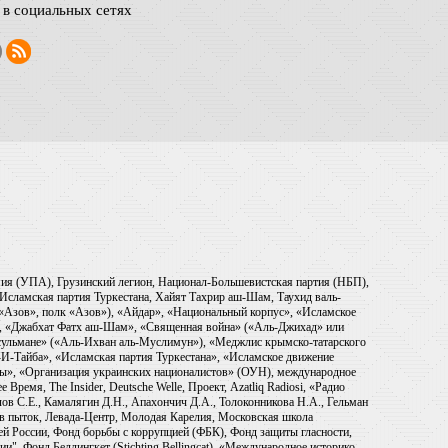
в социальных сетях
рмия (УПА), Грузинский легион, Национал-Большевистская партия (НБП),
Исламская партия Туркестана, Хайят Тахрир аш-Шам, Таухид валь-
 «Азов», полк «Азов»), «Айдар», «Национальный корпус», «Исламское
), «Джабхат Фатх аш-Шам», «Священная война» («Аль-Джихад» или
ульмане» («Аль-Ихван аль-Муслимун»), «Меджлис крымско-татарского
И-Тайба», «Исламская партия Туркестана», «Исламское движение
ры», «Организация украинских националистов» (ОУН), международное
емя, The Insider, Deutsche Welle, Проект, Azatliq Radiosi, «Радио
в С.Е., Камалягин Д.Н., Апахончич Д.А., Толоконникова Н.А., Гельман
тив пыток, Левада-Центр, Молодая Карелия, Московская школа
ей России, Фонд борьбы с коррупцией (ФБК), Фонд защиты гласности,
и", Фонд Беллингкет (Stichting Bellingcat), «Международное историко-