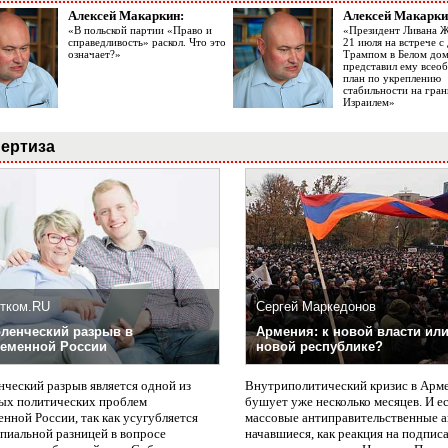
Алексей Макаркин:
Алексей Макарки
«В польской партии «Право и
«Президент Ливана 
справедливость» раскол. Что это
21 июля на встрече 
означает?»
Трампом в Белом до
представил ему все
план по укреплению
стабильности на гран
Израилем»
ертиза
тком.RU
Сергей Маркедонов
ленческий разрыв в
Армения: к новой власти или
еменной России
новой республике?
нческий разрыв является одной из
Внутриполитический кризис в Арм
ых политических проблем
бушует уже несколько месяцев. И е
нной России, так как усугубляется
массовые антиправительственные а
пиальной разницей в вопросе
начавшиеся, как реакция на подпис