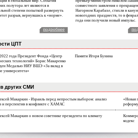
ации в глобальный мир. События
премьер-министром Николом Паши
них полутора лет являются в
совместного заявления о прекращен
ельной степени попыткой развернуть
Нагорном Карабахе, стихли в канун
этот разрыв, вернувшись к «норме».
новогодних празднеств, то в февра
года они получили новый импульс.
подробнее
по
ости ЦПТ
 2022 года Президент Фонда «Центр
Памяти Игоря Бунина
ческих технологий» Борис Макаренко
ден Медалью НИУ ВШЭ «За вклад в
ие университета»
в других СМИ
лексей Макаркин - Израиль перед непростым выбором: анализ
«Новая 
в и перспектив в конфликте с ХАМАС
реформ
ексей Макаркин о новом советнике президента по климату
Коммерс
кодекс