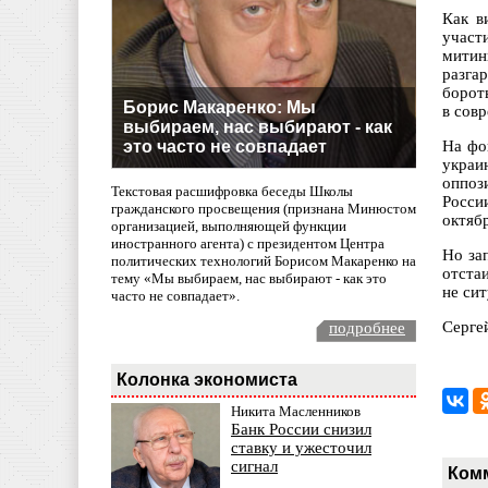
Как в
участ
митин
разга
бороть
Борис Макаренко: Мы
в сов
выбираем, нас выбирают - как
это часто не совпадает
На фо
украи
оппоз
Текстовая расшифровка беседы Школы
Росси
гражданского просвещения (признана Минюстом
октяб
организацией, выполняющей функции
иностранного агента) с президентом Центра
Но за
политических технологий Борисом Макаренко на
отста
тему «Мы выбираем, нас выбирают - как это
не сит
часто не совпадает».
Серге
подробнее
Колонка экономиста
Никита Масленников
Банк России снизил
ставку и ужесточил
сигнал
Ком