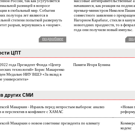
нной России, так как усугубляется
массовые антиправительственные а
пиальной разницей в вопросе
начавшиеся, как реакция на подпис
ации в глобальный мир. События
премьер-министром Николом Паши
них полутора лет являются в
совместного заявления о прекращен
ельной степени попыткой развернуть
Нагорном Карабахе, стихли в канун
этот разрыв, вернувшись к «норме».
новогодних празднеств, то в февра
года они получили новый импульс.
подробнее
по
ости ЦПТ
 2022 года Президент Фонда «Центр
Памяти Игоря Бунина
ческих технологий» Борис Макаренко
ден Медалью НИУ ВШЭ «За вклад в
ие университета»
в других СМИ
лексей Макаркин - Израиль перед непростым выбором: анализ
«Новая 
в и перспектив в конфликте с ХАМАС
реформ
ексей Макаркин о новом советнике президента по климату
Коммерс
кодекс