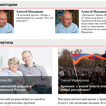
ментарии
Алексей Макаркин:
Алексей Макарки
«В польской партии «Право и
«Президент Ливана 
справедливость» раскол. Что это
21 июля на встрече 
означает?»
Трампом в Белом до
представил ему все
план по укреплению
стабильности на гран
Израилем»
ертиза
тком.RU
Сергей Маркедонов
ленческий разрыв в
Армения: к новой власти или
еменной России
новой республике?
нческий разрыв является одной из
Внутриполитический кризис в Арм
ых политических проблем
бушует уже несколько месяцев. И е