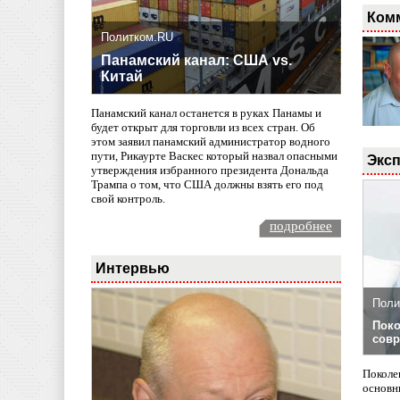
Ком
Политком.RU
Панамский канал: США vs.
Китай
Панамский канал останется в руках Панамы и
будет открыт для торговли из всех стран. Об
этом заявил панамский администратор водного
пути, Рикаурте Васкес который назвал опасными
Эксп
утверждения избранного президента Дональда
Трампа о том, что США должны взять его под
свой контроль.
подробнее
Интервью
Поли
Поко
совр
Поколе
основн