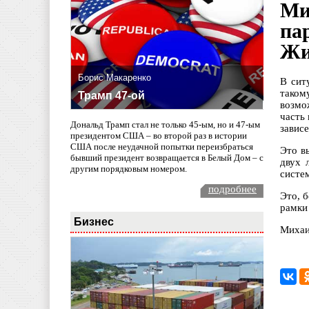
Ми
па
Жи
Борис Макаренко
В сит
таком
Трамп 47-ой
возмо
часть
Дональд Трамп стал не только 45-ым, но и 47-ым
завис
президентом США – во второй раз в истории
США после неудачной попытки переизбраться
Это в
бывший президент возвращается в Белый Дом – с
двух 
другим порядковым номером.
систе
подробнее
Это, б
рамки
Бизнес
Михаи