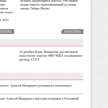
кции,
человек, выдающийся деятель, блестящий
ание
медик онколог, практиковавший до конца
няном
жизни, Табаре Васкес.
ии огня в
ле 2021
дробнее
подробнее
24 декабря Борис Макаренко дал интервью
новостному порталу НИУ ВШЭ, посвященное
распаду СССР
газета». Алексей Макаркин о реакции на пенсионную
у
ант. Алексей Макаркин о внесении поправок в Уголовный