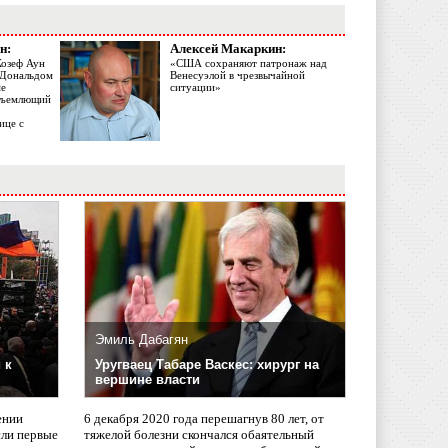
н:
Алексей Макаркин:
Жозеф Аун
«США сохраняют патронаж над
с Дональдом
Венесуэлой в чрезвычайной
ме
ситуации»
объемлющий
ице с
Эмиль Дабагян
 к
Уругваец Табаре Васкес: хирург на
вершине власти
ении
6 декабря 2020 года перешагнув 80 лет, от
сли первые
тяжелой болезни скончался обаятельный