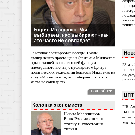
совреме
принци
интегр
послед
значит
вспять 
Борис Макаренко: Мы
выбираем, нас выбирают - как
это часто не совпадает
Нов
Текстовая расшифровка беседы Школы
гражданского просвещения (признана Минюстом
организацией, выполняющей функции
23 мая
иностранного агента) с президентом Центра
полити
политических технологий Борисом Макаренко на
награж
тему «Мы выбираем, нас выбирают - как это
развит
часто не совпадает».
подробнее
ЦПТ 
Колонка экономиста
FIB. А
вызово
Никита Масленников
Банк России снизил
МК. Ал
ставку и ужесточил
сигнал