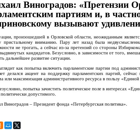
хаил Виноградов: «Претензии О
рламентским партиям и, в частн
риновскому вызывают удивлени
уации, произошедшей в Орловской области, неожиданным является
у пристальному вниманию. Пару лет назад была недвусмысленн
жности не трогать, а сейчас из-за претензий со стороны Избирк
 выдвинутых кандидатов. Безусловно, в зависимости от того, вмеша
еть дальнейшее развитие ситуации.
ыглядит как попытка включить парламентские партии под админист
лет делался акцент на поддержку парламентских партий, сейчас 
ма или максимизация административного ресурса в пользу «Единой
езусловно, попытка зачистить политическое поле в интересах «Един
 политически допустимого.
л Виноградов – Президент фонда «Петербургская политика».