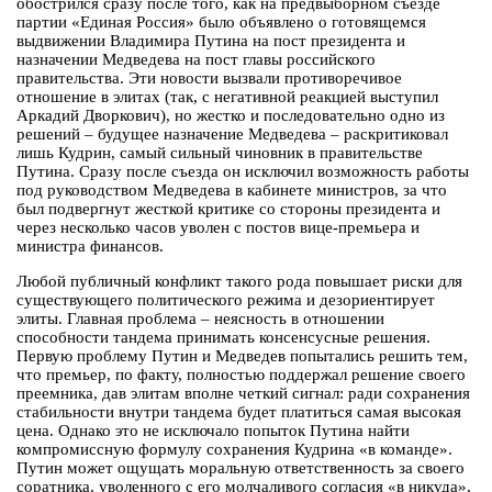
обострился сразу после того, как на предвыборном съезде
партии «Единая Россия» было объявлено о готовящемся
выдвижении Владимира Путина на пост президента и
назначении Медведева на пост главы российского
правительства. Эти новости вызвали противоречивое
отношение в элитах (так, с негативной реакцией выступил
Аркадий Дворкович), но жестко и последовательно одно из
решений – будущее назначение Медведева – раскритиковал
лишь Кудрин, самый сильный чиновник в правительстве
Путина. Сразу после съезда он исключил возможность работы
под руководством Медведева в кабинете министров, за что
был подвергнут жесткой критике со стороны президента и
через несколько часов уволен с постов вице-премьера и
министра финансов.
Любой публичный конфликт такого рода повышает риски для
существующего политического режима и дезориентирует
элиты. Главная проблема – неясность в отношении
способности тандема принимать консенсусные решения.
Первую проблему Путин и Медведев попытались решить тем,
что премьер, по факту, полностью поддержал решение своего
преемника, дав элитам вполне четкий сигнал: ради сохранения
стабильности внутри тандема будет платиться самая высокая
цена. Однако это не исключало попыток Путина найти
компромиссную формулу сохранения Кудрина «в команде».
Путин может ощущать моральную ответственность за своего
соратника, уволенного с его молчаливого согласия «в никуда»,