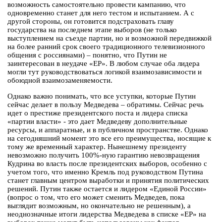
возможность самостоятельно провести кампанию, что
одновременно станет для него тестом и испытанием. А с
другой стороны, он готовится подстраховать главу
государства на последнем этапе выборов (не только
выступлением на съезде партии, но и возможной передвижкой
на более ранний срок своего традиционного телевизионного
общения с россиянами) – понятно, что Путин не
заинтересован в неудаче «ЕР». В любом случае оба лидера
могли тут руководствоваться логикой взаимозависимости и
обоюдной взаимозаменяемости.
Однако важно понимать, что все уступки, которые Путин
сейчас делает в пользу Медведева – обратимы. Сейчас речь
идет о престиже президентского поста и лидера списка
«партии власти» - это дает Медведеву дополнительные
ресурсы, и аппаратные, и в публичном пространстве. Однако
на сегодняшний момент это все его преимущества, носящие к
тому же временный характер. Нынешнему президенту
невозможно получить 100%-ную гарантию невозвращения
Кудрина во власть после президентских выборов, особенно с
учетом того, что именно Кремль под руководством Путина
станет главным центром выработки и принятия политических
решений. Путин также остается и лидером «Единой России»
(вопрос о том, что его может сменить Медведев, пока
выглядит возможным, но окончательно не решенным), а
неоднозначные итоги лидерства Медведева в списке «ЕР» на