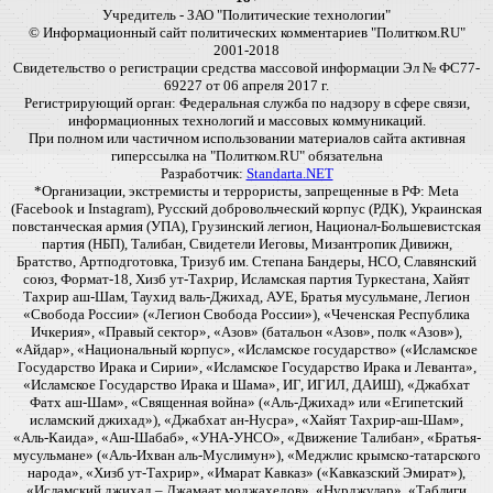
Учредитель - ЗАО "Политические технологии"
© Информационный сайт политических комментариев "Политком.RU"
2001-2018
Свидетельство о регистрации средства массовой информации Эл № ФС77-
69227 от 06 апреля 2017 г.
Регистрирующий орган: Федеральная служба по надзору в сфере связи,
информационных технологий и массовых коммуникаций.
При полном или частичном использовании материалов сайта активная
гиперссылка на "Политком.RU" обязательна
Разработчик:
Standarta.NET
*Организации, экстремисты и террористы, запрещенные в РФ: Meta
(Facebook и Instagram), Русский добровольческий корпус (РДК), Украинская
повстанческая армия (УПА), Грузинский легион, Национал-Большевистская
партия (НБП), Талибан, Свидетели Иеговы, Мизантропик Дивижн,
Братство, Артподготовка, Тризуб им. Степана Бандеры, НСО, Славянский
союз, Формат-18, Хизб ут-Тахрир, Исламская партия Туркестана, Хайят
Тахрир аш-Шам, Таухид валь-Джихад, АУЕ, Братья мусульмане, Легион
«Свобода России» («Легион Свобода России»), «Чеченская Республика
Ичкерия», «Правый сектор», «Азов» (батальон «Азов», полк «Азов»),
«Айдар», «Национальный корпус», «Исламское государство» («Исламское
Государство Ирака и Сирии», «Исламское Государство Ирака и Леванта»,
«Исламское Государство Ирака и Шама», ИГ, ИГИЛ, ДАИШ), «Джабхат
Фатх аш-Шам», «Священная война» («Аль-Джихад» или «Египетский
исламский джихад»), «Джабхат ан-Нусра», «Хайят Тахрир-аш-Шам»,
«Аль-Каида», «Аш-Шабаб», «УНА-УНСО», «Движение Талибан», «Братья-
мусульмане» («Аль-Ихван аль-Муслимун»), «Меджлис крымско-татарского
народа», «Хизб ут-Тахрир», «Имарат Кавказ» («Кавказский Эмират»),
«Исламский джихад – Джамаат моджахедов», «Нурджулар», «Таблиги