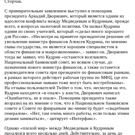
Сторчак.
С примирительным заявлением выступил и помощник
президента Аркадий Дворкович, который является одним из
идеологов конфликта между Медведевым и Кудриным, прежде
всего, в вопросах налоговой политики. Он назвал Кудрина
одним из своих учителей, который «сделал много хорошего
для России». «Несмотря на принятое президентом решение об
увольнении министра финансов Алексея Кудрина, по мнению
главы государства, он является хорошим специалистом в
области финансов и макроэкономики», - заявил он. Дворкович
тогда же заявил, что Кудрин «останется возглавлять
Национальный банковский совет, во всяком случае, до
назначения нового министра финансов, а также останется
руководителем совета при президенте по финансовым рынкам,
в рамках которого действует рабочая группа по МФЦ, где его
профессиональные навыки тоже могут быть востребованы».
На отзывы пользователей Twitter о том, что, несмотря на это,
Кудрин находится «в опале» у власти, Дворкович написал:
«Ошибаетесь, не в опале». Помощник президента также
возразил на их мнение о том, что в Национальном банковском
совете и Совете по финрынкам экс-министр будет «свадебным
генералом». «Нет, там очень много работы, если только этими
делами заниматься», - цитирует «Интерфакс».
Однако «плохой мир» между Медведевым и Кудриным
продлился всего несколько дней. Действительно, за день до