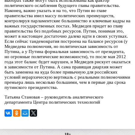
выборах также могут быть использованы как фактор
политического ослабления будущего главы правительства.
Наконец, важно указать и на то, что Путин во главе
правительства имел массу политических преимуществ,
контролируя парламентские большинство и ключевые кадры на
важных государственных постах. Медведев придет во главу
правительства без подобных ресурсов. Путин, понимая это,
может в настоящее достаточно далеко идти в своих уступках.
Если сейчас тандемократия построена на балансе ресурсов (у
Медведева полномочия, но политическая зависимость от
Путина, а у Путина формальная зависимость от президента,
но огромные политические возможности), то после мая 2012
года этот баланс будет нарушен, и Медведев рискует оказаться
в зависимости от Путина. А сама правящая диархия может
быть заменена на куда более привычную для российских
условий иерархическую вертикаль с реальными полномочиями
премьера лишь несколько большими, чем в первые два срока
путинского президентства.
Татьяна Становая – руководитель аналитического
департамента Центра политических технологий
18+