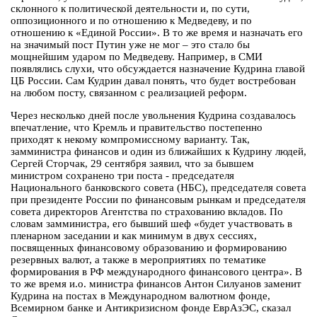
склонного к политической деятельности и, по сути,
оппозиционного и по отношению к Медведеву, и по
отношению к «Единой России». В то же время и назначать его
на значимый пост Путин уже не мог – это стало бы
мощнейшим ударом по Медведеву. Например, в СМИ
появлялись слухи, что обсуждается назначение Кудрина главой
ЦБ России. Сам Кудрин давал понять, что будет востребован
на любом посту, связанном с реализацией реформ.
Через несколько дней после увольнения Кудрина создавалось
впечатление, что Кремль и правительство постепенно
приходят к некому компромиссному варианту. Так,
замминистра финансов и один из ближайших к Кудрину людей,
Сергей Сторчак, 29 сентября заявил, что за бывшем
министром сохранено три поста - председателя
Национального банковского совета (НБС), председателя совета
при президенте России по финансовым рынкам и председателя
совета директоров Агентства по страхованию вкладов. По
словам замминистра, его бывший шеф «будет участвовать в
пленарном заседании и как минимум в двух сессиях,
посвященных финансовому образованию и формированию
резервных валют, а также в мероприятиях по тематике
формирования в РФ международного финансового центра». В
то же время и.о. министра финансов Антон Силуанов заменит
Кудрина на постах в Международном валютном фонде,
Всемирном банке и Антикризисном фонде ЕврАзЭС, сказал