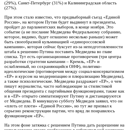
(29%), Санкт-Петербург (31%) и Калининградская область
(27%).
При этом стало известно, что предвыборный съезд «Единой
России», на котором Путин будет выдвинут в президенты,
пройдет до парламентских выборов, в конце ноября. Это
событие (а не послание Медведева Федеральному собранию,
которое, видимо, будет оглашено несколько раньше) может
быть своеобразной кульминацией «единороссовской
кампании», которая сейчас буксует из-за неподготовленности
штаба к решению Путина поставить Медведева во главе
списка. Тут есть организационные противоречия (три центра
разработки стратегии кампании – Кремль, «ЕР» и
ослабленный, но сохраняющийся ОНФ), политико-
идеологические (противоречия между социал-консерватизмом
«ЕР» и курсом на модернизацию и плюрализацию Медведева),
а также психологические. Медведева раздражает «ЕР», о чем
пишут журналисты, часто наблюдающие за стилистикой
общения президента с партийными функционерами, также как
и в «ЕР» открыто симпатизируют Путину и дистанцируются
от Медведева. В минувшую субботу Медведев заявил, что он
«плоть от плоти» «Единой России», но тут же призвал к
серьезно реконструкции партии, что вряд ли понравилось
функционерам «ЕР».
На этом фоне затяжка с решением Путина дать разрешение на