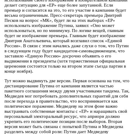
использование своего изображение в избирательной кампании
делает ситуацию для «ЕР» еще более запутанной. Если
премьер и согласится на это, то его участие в кампании будет
весьма ограниченным. Пресс-секретарь премьера Дмитрий
Песков на вопрос «МК», будет ли на этих выборах «ЕР»
использовать изображение Путина, заявил: «Оно может
использоваться, но по минимуму. По логике вещей, главным
будет не изображение премьера. Главным будет изображение
Дмитрия Анатольевича, который возглавил список «Единой
России». В связи с этим начались даже слухи о том, что Путин
в следующем году будет кандидатом-самовыдвиженцем, что
заставило «Единую Россию» досрочно объявить о его
выдвижении в президенты (хотя торжественная официальная
церемония состоится только на втором этапе съезда партии в
конце ноября).
Тут можно выдвинуть две версии. Первая основана на том, что
дистанцирование Путина от кампании является частью
пакетного соглашения между двумя участниками тандема. Так,
Медведев мог потребовать дополнительных гарантий для себя
после перехода в правительство, что воспринимается как
политическое поражение. Медведеву на этом фоне важно
выстраивать собственные контакты с «ЕР» и наращивать свой
персональный электоральный ресурс, что априори должно
укрепить его политические позиции после выборов. Вторая
версия может быть связана с попыткой Путина и Медведева
разделить между собой роли: Путин дает Медведеву