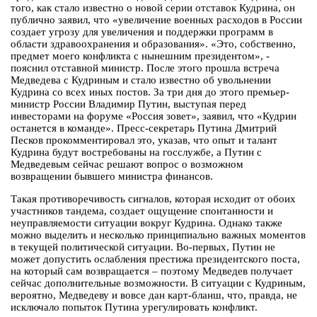
того, как стало известно о новой серии отставок Кудрина, он
публично заявил, что «увеличение военных расходов в России
создает угрозу для увеличения и поддержки программ в
области здравоохранения и образования». «Это, собственно,
предмет моего конфликта с нынешним президентом», -
пояснил отставной министр. После этого прошла встреча
Медведева с Кудриным и стало известно об увольнении
Кудрина со всех иных постов. За три дня до этого премьер-
министр России Владимир Путин, выступая перед
инвесторами на форуме «Россия зовет», заявил, что «Кудрин
останется в команде». Пресс-секретарь Путина Дмитрий
Песков прокомментировал это, указав, что опыт и талант
Кудрина будут востребованы на госслужбе, а Путин с
Медведевым сейчас решают вопрос о возможном
возвращении бывшего министра финансов.
Такая противоречивость сигналов, которая исходит от обоих
участников тандема, создает ощущение спонтанности и
неуправляемости ситуации вокруг Кудрина. Однако также
можно выделить и несколько принципиально важных моментов
в текущей политической ситуации. Во-первых, Путин не
может допустить ослабления престижа президентского поста,
на который сам возвращается – поэтому Медведев получает
сейчас дополнительные возможности. В ситуации с Кудриным,
вероятно, Медведеву и вовсе дан карт-бланш, что, правда, не
исключало попыток Путина урегулировать конфликт.