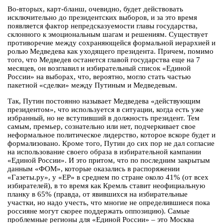
Во-вторых, карт-бланш, очевидно, будет действовать
исключительно до президентских выборов, и за это время
появляется фактор непредсказуемости главы государства,
склонного к эмоциональным шагам и решениям. Существует
противоречие между сохраняющейся формальной иерархией и
ролью Медведева как уходящего президента. Причем, помимо
того, что Медведев останется главой государства еще на 7
месяцев, он возглавил и избирательный список «Единой
России» на выборах, что, вероятно, могло стать частью
пакетной «сделки» между Путиным и Медведевым.
Так, Путин постоянно называет Медведева «действующим
президентом», что используется в ситуации, когда есть уже
избранный, но не вступивший в должность президент. Тем
самым, премьер, сознательно или нет, подчеркивает свое
неформальное политическое лидерство, которое вскоре будет и
формализовано. Кроме того, Путин до сих пор не дал согласие
на использование своего образа в избирательной кампании
«Единой России». И это притом, что по последним закрытым
данным «ФОМ», которые оказались в распоряжении
«Газеты.ру», у «ЕР» в среднем по стране около 41% (от всех
избирателей), в то время как Кремль ставит неофициальную
планку в 65% (правда, от явившихся на избирательные
участки, но надо учесть, что многие не определившиеся пока
россияне могут скорее поддержать оппозицию). Самые
проблемные регионы для «Единой России» – это Москва