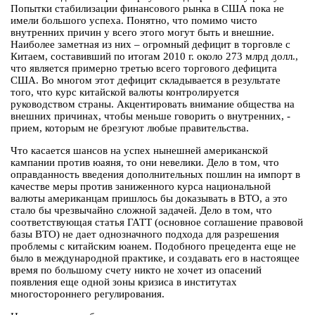
Попытки стабилизации финансового рынка в США пока не
имели большого успеха. Понятно, что помимо чисто
внутренних причин у всего этого могут быть и внешние.
Наиболее заметная из них – огромный дефицит в торговле с
Китаем, составивший по итогам 2010 г. около 273 млрд долл.,
что является примерно третью всего торгового дефицита
США. Во многом этот дефицит складывается в результате
того, что курс китайской валюты контролируется
руководством страны. Акцентировать внимание общества на
внешних причинах, чтобы меньше говорить о внутренних, -
прием, которым не брезгуют любые правительства.
Что касается шансов на успех нынешней американской
кампании против юаяня, то они невелики. Дело в том, что
оправданность введения дополнительных пошлин на импорт в
качестве меры против заниженного курса национальной
валюты американцам пришлось бы доказывать в ВТО, а это
стало бы чрезвычайно сложной задачей. Дело в том, что
соответствующая статья ГАТТ (основное соглашение правовой
базы ВТО) не дает однозначного подхода для разрешения
проблемы с китайским юанем. Подобного прецедента еще не
было в международной практике, и создавать его в настоящее
время по большому счету никто не хочет из опасений
появления еще одной зоны кризиса в институтах
многостороннего регулирования.