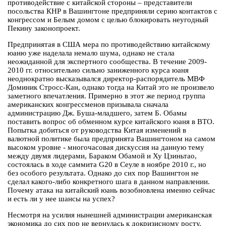
противодействие с китайской стороны – представители
посольства КНР в Вашингтоне предприняли серию контактов с
конгрессом и Белым домом с целью блокировать неугодный
Пекину законопроект.
Предпринятая в США мера по противодействию китайскому
юаню уже наделала немало шума, однако не стала
неожиданной для экспертного сообщества. В течение 2009-
2010 гг. относительно сильно заниженного курса юаня
неоднократно высказывался директор-распорядитель МВФ
Доминик Стросс-Кан, однако тогда на Китай это не произвело
заметного впечатления. Примерно в этот же период группа
американских конгрессменов призывала сначала
администрацию Дж. Буша-младшего, затем Б. Обамы
поставить вопрос об обменном курсе китайского юаня в ВТО.
Попытка добиться от руководства Китая изменений в
валютной политике была предпринята Вашингтоном на самом
высоком уровне - многочасовая дискуссия на данную тему
между двумя лидерами, Бараком Обамой и Ху Цзиньтао,
состоялась в ходе саммита G20 в Сеуле в ноябре 2010 г., но
без особого результата. Однако до сих пор Вашингтон не
сделал какого-либо конкретного шага в данном направлении.
Почему атака на китайский юань возобновлена именно сейчас
и есть ли у нее шансы на успех?
Несмотря на усилия нынешней администрации американская
экономика до сих пор не вернулась к докризисному росту.