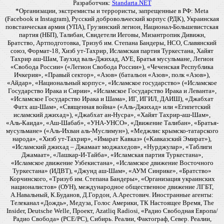
Разработчик:
Standarta.NET
*Организации, экстремисты и террористы, запрещенные в РФ: Meta
(Facebook и Instagram), Русский добровольческий корпус (РДК), Украинская
повстанческая армия (УПА), Грузинский легион, Национал-Большевистская
партия (НБП), Талибан, Свидетели Иеговы, Мизантропик Дивижн,
Братство, Артподготовка, Тризуб им. Степана Бандеры, НСО, Славянский
союз, Формат-18, Хизб ут-Тахрир, Исламская партия Туркестана, Хайят
Тахрир аш-Шам, Таухид валь-Джихад, АУЕ, Братья мусульмане, Легион
«Свобода России» («Легион Свобода России»), «Чеченская Республика
Ичкерия», «Правый сектор», «Азов» (батальон «Азов», полк «Азов»),
«Айдар», «Национальный корпус», «Исламское государство» («Исламское
Государство Ирака и Сирии», «Исламское Государство Ирака и Леванта»,
«Исламское Государство Ирака и Шама», ИГ, ИГИЛ, ДАИШ), «Джабхат
Фатх аш-Шам», «Священная война» («Аль-Джихад» или «Египетский
исламский джихад»), «Джабхат ан-Нусра», «Хайят Тахрир-аш-Шам»,
«Аль-Каида», «Аш-Шабаб», «УНА-УНСО», «Движение Талибан», «Братья-
мусульмане» («Аль-Ихван аль-Муслимун»), «Меджлис крымско-татарского
народа», «Хизб ут-Тахрир», «Имарат Кавказ» («Кавказский Эмират»),
«Исламский джихад – Джамаат моджахедов», «Нурджулар», «Таблиги
Джамаат», «Лашкар-И-Тайба», «Исламская партия Туркестана»,
«Исламское движение Узбекистана», «Исламское движение Восточного
Туркестана» (ИДВТ), «Джунд аш-Шам», «АУМ Синрике», «Братство»
Корчинского, «Тризуб им. Степана Бандеры», «Организация украинских
националистов» (ОУН), международное общественное движение ЛГБТ,
А.Навальный, К.Буданов, Д.Гордон, А.Арестович. Иностранные агенты:
Телеканал «Дождь», Медуза, Голос Америки, ТК Настоящее Время, The
Insider, Deutsche Welle, Проект, Azatliq Radiosi, «Радио Свободная Европа/
Радио Свобода» (PCE/PC), Сибирь. Реалии, Фактограф, Север. Реалии,