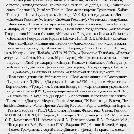
партия (НБП), Талибан, Свидетели Иеговы, Мизантропик Дивижн,
Братство, Артподготовка, Тризуб им. Степана Бандеры, НСО, Славянский
союз, Формат-18, Хизб ут-Тахрир, Исламская партия Туркестана, Хайят
Тахрир аш-Шам, Таухид валь-Джихад, АУЕ, Братья мусульмане, Легион
«Свобода России» («Легион Свобода России»), «Чеченская Республика
Ичкерия», «Правый сектор», «Азов» (батальон «Азов», полк «Азов»),
«Айдар», «Национальный корпус», «Исламское государство» («Исламское
Государство Ирака и Сирии», «Исламское Государство Ирака и Леванта»,
«Исламское Государство Ирака и Шама», ИГ, ИГИЛ, ДАИШ), «Джабхат
Фатх аш-Шам», «Священная война» («Аль-Джихад» или «Египетский
исламский джихад»), «Джабхат ан-Нусра», «Хайят Тахрир-аш-Шам»,
«Аль-Каида», «Аш-Шабаб», «УНА-УНСО», «Движение Талибан», «Братья-
мусульмане» («Аль-Ихван аль-Муслимун»), «Меджлис крымско-татарского
народа», «Хизб ут-Тахрир», «Имарат Кавказ» («Кавказский Эмират»),
«Исламский джихад – Джамаат моджахедов», «Нурджулар», «Таблиги
Джамаат», «Лашкар-И-Тайба», «Исламская партия Туркестана»,
«Исламское движение Узбекистана», «Исламское движение Восточного
Туркестана» (ИДВТ), «Джунд аш-Шам», «АУМ Синрике», «Братство»
Корчинского, «Тризуб им. Степана Бандеры», «Организация украинских
националистов» (ОУН), международное общественное движение ЛГБТ,
А.Навальный, К.Буданов, Д.Гордон, А.Арестович. Иностранные агенты:
Телеканал «Дождь», Медуза, Голос Америки, ТК Настоящее Время, The
Insider, Deutsche Welle, Проект, Azatliq Radiosi, «Радио Свободная Европа/
Радио Свобода» (PCE/PC), Сибирь. Реалии, Фактограф, Север. Реалии,
MEDIUM-ORIENT, Bellingcat, Пономарев Л. А., Савицкая Л.А., Маркелов
С.Е., Камалягин Д.Н., Апахончич Д.А., Толоконникова Н.А., Гельман М.А.,
Шендерович В.А., Верзилов П.Ю., Баданин Р.С., Альянс Врачей, Агора,
Голос, Гражданское содействие, Династия (фонд), За права человека,