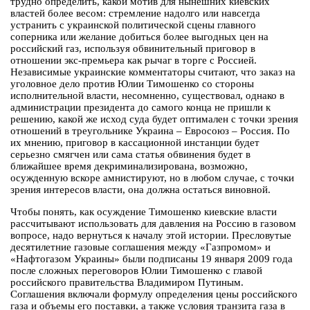
трудно определить, какой мотив для нынешних киевских
властей более весом: стремление надолго или навсегда
устранить с украинской политической сцены главного
соперника или желание добиться более выгодных цен на
российский газ, используя обвинительный приговор в
отношении экс-премьера как рычаг в торге с Россией.
Независимые украинские комментаторы считают, что заказ на
уголовное дело против Юлии Тимошенко со стороны
исполнительной власти, несомненно, существовал, однако в
администрации президента до самого конца не пришли к
решению, какой же исход суда будет оптимален с точки зрения
отношений в треугольнике Украина – Евросоюз – Россия. По
их мнению, приговор в кассационной инстанции будет
серьезно смягчен или сама статья обвинения будет в
ближайшее время декриминализирована, возможно,
осужденную вскоре амнистируют, но в любом случае, с точки
зрения интересов власти, она должна остаться виновной.
Чтобы понять, как осуждение Тимошенко киевские власти
рассчитывают использовать для давления на Россию в газовом
вопросе, надо вернуться к началу этой истории. Пресловутые
десятилетние газовые соглашения между «Газпромом» и
«Нафтогазом Украины» были подписаны 19 января 2009 года
после сложных переговоров Юлии Тимошенко с главой
российского правительства Владимиром Путиным.
Соглашения включали формулу определения цены российского
газа и объемы его поставки, а также условия транзита газа в