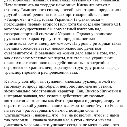
двусторонних газовых отношениях неуклонно увеличивалась.
Натолкнувшись на твердое нежелание Киева двигаться в
сторону Таможенного союза, российская сторона предложила
другой способ решения газовых противоречий: слияние
«Газпрома» и «Нафтогаза Украины» (а фактически –
поглощение первым второго) или хотя бы создание такого СП,
которое осуществляло бы совместный контроль над
газотранспортной системой Украины. Однако украинское
руководство характеризует это предложение как
«унизительное» и «неприемлемое». На уровне риторики такая
позиция обосновывается невозможностью делиться
суверенитетом. В реальной же жизни дело еще и в том, что,
как отмечают местные эксперты, влиятельные украинские
олигархи и госчиновники, задействованные в энергобизнесе,
стремятся сохранить непрозрачную структуру рынка в сфере
транспортировки и распределения газа.
К началу сентября выступления киевских руководителей по
газовому вопросу приобрели непропорционально резкий,
эмоционально обостренный характер. Так, Виктор Янукович в
интервью заявлял, что условия действующих газовых
контрактов «выписаны как будто для врага и дискредитируют
стратегический уровень наших взаимоотношений», что Россия
пытается «разговаривать с нами с позиции силы и
ультиматумов», наконец, что «мы не позволим, чтобы с нами
так говорили... сначала загнали нас в угол - потом начали
диктовать условия... это унижает сегодня не меня лично - это