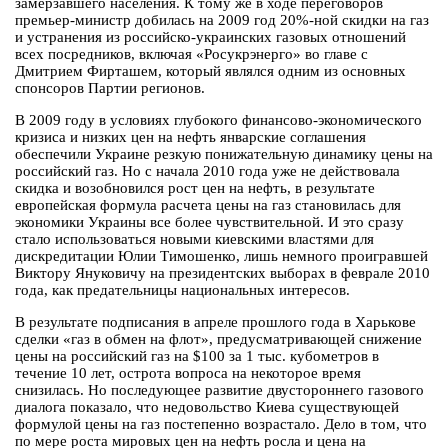
замерзавшего населения. К тому же в ходе переговоров
премьер-министр добилась на 2009 год 20%-ной скидки на газ
и устранения из российско-украинских газовых отношений
всех посредников, включая «Росукрэнерго» во главе с
Дмитрием Фирташем, который являлся одним из основных
спонсоров Партии регионов.
В 2009 году в условиях глубокого финансово-экономического
кризиса и низких цен на нефть январские соглашения
обеспечили Украине резкую понижательную динамику цены на
российский газ. Но с начала 2010 года уже не действовала
скидка и возобновился рост цен на нефть, в результате
европейская формула расчета цены на газ становилась для
экономики Украины все более чувствительной. И это сразу
стало использоваться новыми киевскими властями для
дискредитации Юлии Тимошенко, лишь немного проигравшей
Виктору Януковичу на президентских выборах в феврале 2010
года, как предательницы национальных интересов.
В результате подписания в апреле прошлого года в Харькове
сделки «газ в обмен на флот», предусматривающей снижение
цены на российский газ на $100 за 1 тыс. кубометров в
течение 10 лет, острота вопроса на некоторое время
снизилась. Но последующее развитие двустороннего газового
диалога показало, что недовольство Киева существующей
формулой цены на газ постепенно возрастало. Дело в том, что
по мере роста мировых цен на нефть росла и цена на