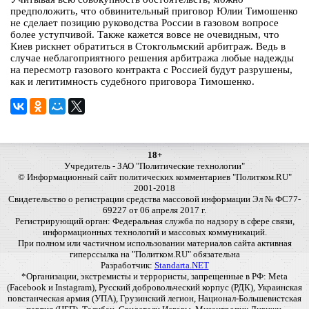
предположить, что обвинительный приговор Юлии Тимошенко
не сделает позицию руководства России в газовом вопросе
более уступчивой. Также кажется вовсе не очевидным, что
Киев рискнет обратиться в Стокгольмский арбитраж. Ведь в
случае неблагоприятного решения арбитража любые надежды
на пересмотр газового контракта с Россией будут разрушены,
как и легитимность судебного приговора Тимошенко.
18+
Учредитель - ЗАО "Политические технологии"
© Информационный сайт политических комментариев "Политком.RU"
2001-2018
Свидетельство о регистрации средства массовой информации Эл № ФС77-
69227 от 06 апреля 2017 г.
Регистрирующий орган: Федеральная служба по надзору в сфере связи,
информационных технологий и массовых коммуникаций.
При полном или частичном использовании материалов сайта активная
гиперссылка на "Политком.RU" обязательна
Разработчик:
Standarta.NET
*Организации, экстремисты и террористы, запрещенные в РФ: Meta
(Facebook и Instagram), Русский добровольческий корпус (РДК), Украинская
повстанческая армия (УПА), Грузинский легион, Национал-Большевистская