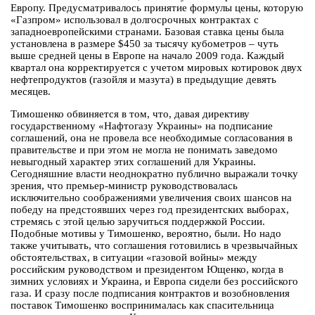
Европу. Предусматривалось принятие формулы цены, которую
«Газпром» использовал в долгосрочных контрактах с
западноевропейскими странами. Базовая ставка цены была
установлена в размере $450 за тысячу кубометров – чуть
выше средней цены в Европе на начало 2009 года. Каждый
квартал она корректируется с учетом мировых котировок двух
нефтепродуктов (газойля и мазута) в предыдущие девять
месяцев.
Тимошенко обвиняется в том, что, давая директиву
государственному «Нафтогазу Украины» на подписание
соглашений, она не провела все необходимые согласования в
правительстве и при этом не могла не понимать заведомо
невыгодный характер этих соглашений для Украины.
Сегодняшние власти неоднократно публично выражали точку
зрения, что премьер-министр руководствовалась
исключительно соображениями увеличения своих шансов на
победу на предстоявших через год президентских выборах,
стремясь с этой целью заручиться поддержкой России.
Подобные мотивы у Тимошенко, вероятно, были. Но надо
также учитывать, что соглашения готовились в чрезвычайных
обстоятельствах, в ситуации «газовой войны» между
российским руководством и президентом Ющенко, когда в
зимних условиях и Украина, и Европа сидели без российского
газа. И сразу после подписания контрактов и возобновления
поставок Тимошенко воспринималась как спасительница