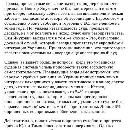
Правда, провластные киевские эксперты подчеркивают, что
президент Виктор Янукович не был заинтересован в таком
приговоре, поскольку сейчас его главная внешнеполитическая
забота – подписание договора об ассоциации с Евросоюзом и
соглашения о зоне свободной торговли с ЕС, намеченное на
конец года. Но, уважая независимость суда, президент,
дескать, не мог повлиять на исход судебного разбирательства.
Сам Янукович высказался в том же ключе: «Это, безусловно,
досадный случай, который сегодня препятствует европейской
интеграции Украины». При этом он напомнил, что приговор не
является окончательным - впереди еще апелляционный суд.
Однако, вызывает большие вопросы, когда это украинская
судебная система успела приобрести такую абсолютную
самостоятельность. Предыдущие годы демонстрируют, что
нередко судебные решения на Украине принимались явно в
интересах находящихся у власти политических кланов; другое
дело, что эти кланы периодически менялись. Кстати,
украинские опросы показывают, что 54% граждан
расценивают суд над экс-премьером как преследование
оппозиционного политика, столько же думают, что суд не был
справедливым, объективным и беспристрастным. Лишь 36%
опрошенных воспринимают обвинения как законные.
Действительно, политическая подоплека судебного процесса
против Юлии Тимошенко лежит на поверхности. Однако