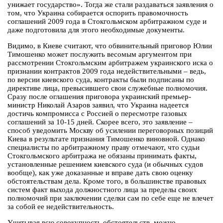
унижает государство». Тогда же стали раздаваться заявления о
том, что Украина собирается оспорить правомочность
соглашений 2009 года в Стокгольмском арбитражном суде и
даже подготовила для этого необходимые документы.
Видимо, в Киеве считают, что обвинительный приговор Юлии
Тимошенко может послужить весомым аргументом при
рассмотрении Стокгольмским арбитражем украинского иска о
признании контрактов 2009 года недействительными – ведь,
по версии киевского суда, контракты были подписаны по
директиве лица, превысившего свои служебные полномочия.
Сразу после оглашения приговора украинский премьер-
министр Николай Азаров заявил, что Украина надеется
достичь компромисса с Россией о пересмотре газовых
соглашений за 10-15 дней. Скорее всего, это заявление –
способ уведомить Москву об усилении переговорных позиций
Киева в результате признания Тимошенко виновной. Однако
специалисты по арбитражному праву отмечают, что судьи
Стокгольмского арбитража не обязаны принимать факты,
установленные решением киевского суда (и обычных судов
вообще), как уже доказанные и вправе дать свою оценку
обстоятельствам дела. Кроме того, в большинстве правовых
систем факт выхода должностного лица за пределы своих
полномочий при заключении сделки сам по себе еще не влечет
за собой ее недействительность.
Учитывая всю совокупность обстоятельств, можно