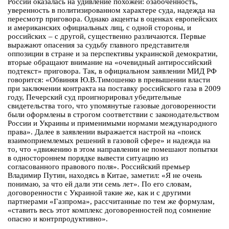
России оказалась на удивление похожей: озабоченность,
уверенность в политизированном характере суда, надежда на
пересмотр приговора. Однако акценты в оценках европейских
и американских официальных лиц, с одной стороны, и
российских – с другой, существенно различаются. Первые
выражают опасения за судьбу главного представителя
оппозиции в стране и за перспективы украинской демократии,
вторые обращают внимание на «очевидный антироссийский
подтекст» приговора. Так, в официальном заявлении МИД РФ
говорится: «Обвиняя Ю.В.Тимошенко в превышении власти
при заключении контракта на поставку российского газа в 2009
году, Печерский суд проигнорировал убедительные
свидетельства того, что упомянутые газовые договоренности
были оформлены в строгом соответствии с законодательством
России и Украины и применимыми нормами международного
права». Далее в заявлении выражается настрой на «поиск
взаимоприемлемых решений в газовой сфере» и надежда на
то, что «движению в этом направлении не помешают попытки
в одностороннем порядке вывести ситуацию из
согласованного правового поля». Российский премьер
Владимир Путин, находясь в Китае, заметил: «Я не очень
понимаю, за что ей дали эти семь лет». По его словам,
договоренности с Украиной такие же, как и с другими
партнерами «Газпрома», рассчитанные по тем же формулам,
«ставить весь этот комплекс договоренностей под сомнение
опасно и контрпродуктивно».