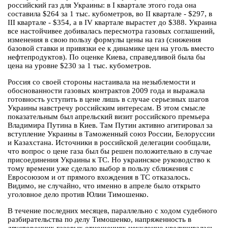
российский газ для Украины: в I квартале этого года она
составила $264 за 1 тыс. кубометров, во II квартале - $297, в
III квартале - $354, а в IV квартале вырастет до $388. Украина
все настойчивее добивалась пересмотра газовых соглашений,
изменения в свою пользу формулы цены на газ (снижения
базовой ставки и привязки ее к динамике цен на уголь вместо
нефтепродуктов). По оценке Киева, справедливой была бы
цена на уровне $230 за 1 тыс. кубометров.
Россия со своей стороны настаивала на незыблемости и
обоснованности газовых контрактов 2009 года и выражала
готовность уступить в цене лишь в случае серьезных шагов
Украины навстречу российским интересам. В этом смысле
показательным был апрельский визит российского премьера
Владимира Путина в Киев. Там Путин активно агитировал за
вступление Украины в Таможенный союз России, Белоруссии
и Казахстана. Источники в российской делегации сообщали,
что вопрос о цене газа был бы решен положительно в случае
присоединения Украины к ТС. Но украинское руководство к
тому времени уже сделало выбор в пользу сближения с
Евросоюзом и от прямого вхождения в ТС отказалось.
Видимо, не случайно, что именно в апреле было открыто
уголовное дело против Юлии Тимошенко.
В течение последних месяцев, параллельно с ходом судебного
разбирательства по делу Тимошенко, напряженность в