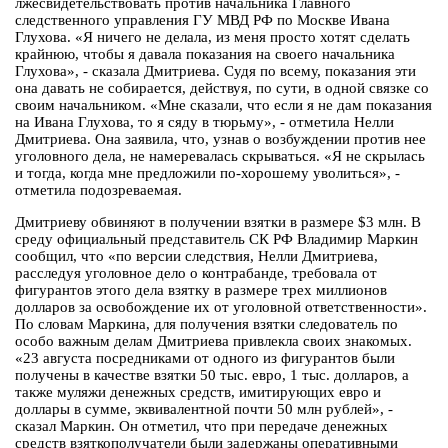
лжесвидетельствовать против начальника Главного
следственного управления ГУ МВД РФ по Москве Ивана
Глухова. «Я ничего не делала, из меня просто хотят сделать
крайнюю, чтобы я давала показания на своего начальника
Глухова», - сказала Дмитриева. Судя по всему, показания эти
она давать не собирается, действуя, по сути, в одной связке со
своим начальником. «Мне сказали, что если я не дам показания
на Ивана Глухова, то я сяду в тюрьму», - отметила Нелли
Дмитриева. Она заявила, что, узнав о возбуждении против нее
уголовного дела, не намеревалась скрываться. «Я не скрылась
и тогда, когда мне предложили по-хорошему уволиться», -
отметила подозреваемая.
Дмитриеву обвиняют в получении взятки в размере $3 млн. В
среду официальный представитель СК РФ Владимир Маркин
сообщил, что «по версии следствия, Нелли Дмитриева,
расследуя уголовное дело о контрабанде, требовала от
фигурантов этого дела взятку в размере трех миллионов
долларов за освобождение их от уголовной ответственности».
По словам Маркина, для получения взятки следователь по
особо важным делам Дмитриева привлекла своих знакомых.
«23 августа посредниками от одного из фигурантов были
получены в качестве взятки 50 тыс. евро, 1 тыс. долларов, а
также муляжи денежных средств, имитирующих евро и
доллары в сумме, эквивалентной почти 50 млн рублей», -
сказал Маркин. Он отметил, что при передаче денежных
средств взяткополучатели были задержаны оперативными