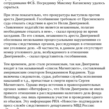
сотрудниками ФСБ. Посреднику Максиму Каганскому удалось
скрыться.
При этом показательно, что прокуратура выступила против
ареста Дмитриевой. Гособвинение требовало от Пресненского
суда отказать следствию в аресте Нелли Дмитриевой.
«Заявленное ходатайство является незаконным, полагаю
необходимым отказать в нем», - сказал прокурор во время
заседания. По его словам, незаконность ареста Дмитриевой
обоснована несколькими процессуальными нарушениями со
стороны следственных органов, расследующих в отношении
нее уголовное дело. «В частности, в данном деле отсутствует
номер уголовного дела, возбужденного в отношении
Дмитриевой», - сказал представитель гособвинения.
Тем временем, дело стало резонансным, так как Дмитриева
входит в так называемый «список Магнитского», составленный
американским сенатором Бенджамином Кардином. Туда
включены следователи, судьи, работники службы исполнения
наказаний и т.д., причастные к смерти юриста Сергея
Магнитского. Однако вчера источник в правоохранительных
органах заявил «Интерфаксу», что Нелли Дмитриева не имела
прямого отношения к расследованию налогового дела фонда
Hermitage, она лишь принимала участие в проведении одного
из обысков. Эту информацию РИА «Новости» подтвердили в
пресс-службе следственного департамента МВД России: