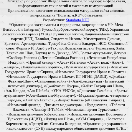
Регистрирующий орган: Федеральная служба по надзору в сфере связи,
информационных технологий и массовых коммуникаций.
При полном или частичном использовании материалов сайта активная
гиперссылка на "Политком.RU" обязательна
Разработчик:
Standarta.NET
*Организации, экстремисты и террористы, запрещенные в РФ: Meta
(Facebook и Instagram), Русский добровольческий корпус (РДК), Украинская
повстанческая армия (УПА), Грузинский легион, Национал-Большевистская
партия (НБП), Талибан, Свидетели Иеговы, Мизантропик Дивижн,
Братство, Артподготовка, Тризуб им. Степана Бандеры, НСО, Славянский
союз, Формат-18, Хизб ут-Тахрир, Исламская партия Туркестана, Хайят
Тахрир аш-Шам, Таухид валь-Джихад, АУЕ, Братья мусульмане, Легион
«Свобода России» («Легион Свобода России»), «Чеченская Республика
Ичкерия», «Правый сектор», «Азов» (батальон «Азов», полк «Азов»),
«Айдар», «Национальный корпус», «Исламское государство» («Исламское
Государство Ирака и Сирии», «Исламское Государство Ирака и Леванта»,
«Исламское Государство Ирака и Шама», ИГ, ИГИЛ, ДАИШ), «Джабхат
Фатх аш-Шам», «Священная война» («Аль-Джихад» или «Египетский
исламский джихад»), «Джабхат ан-Нусра», «Хайят Тахрир-аш-Шам»,
«Аль-Каида», «Аш-Шабаб», «УНА-УНСО», «Движение Талибан», «Братья-
мусульмане» («Аль-Ихван аль-Муслимун»), «Меджлис крымско-татарского
народа», «Хизб ут-Тахрир», «Имарат Кавказ» («Кавказский Эмират»),
«Исламский джихад – Джамаат моджахедов», «Нурджулар», «Таблиги
Джамаат», «Лашкар-И-Тайба», «Исламская партия Туркестана»,
«Исламское движение Узбекистана», «Исламское движение Восточного
Туркестана» (ИДВТ), «Джунд аш-Шам», «АУМ Синрике», «Братство»
Корчинского, «Тризуб им. Степана Бандеры», «Организация украинских
националистов» (ОУН), международное общественное движение ЛГБТ,