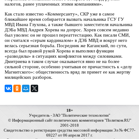
налогов, ранее уплаченных этими компаниями».
Как стало известно «Коммерсанту», СКР уже в самое
ближайшее время собирается вызвать начальника ГСУ ГУ
МВД Ивана Глухова, а также бывшего заместителя начальника
ДЭБа МВД Андрея Хорева на допрос. Хорев совсем недавно
был уволен: он не прошел переаттестацию. Как писали СМИ,
он считался «серым кардиналом» в ДЭБ МВД и вокруг него
велась серьезная борьба. Посредник же Каганский, по сути,
всегда был правой рукой Хорева и выполнял функции
«разводилы» в ситуациях конфликтов между силовиками.
Дмитриева в таком случае оказывается явно не на более
сильной стороне, особенно учитывая ее причастность к «делу
Магнитского»: общественность вряд ли примет ее как жертву
милицейских разборок.
18+
Учредитель - ЗАО "Политические технологии"
© Информационный сайт политических комментариев "Политком.RU"
2001-2018
Свидетельство о регистрации средства массовой информации Эл № ФС77-
69227 от 06 апреля 2017 г.