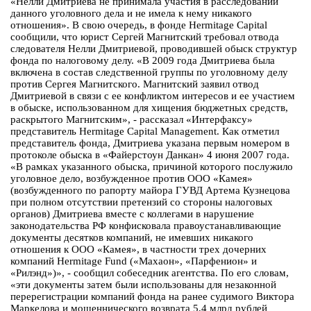
«Нелли Дмитриева не принимала участия в расследовании
данного уголовного дела и не имела к нему никакого
отношения». В свою очередь, в фонде Hermitage Capital
сообщили, что юрист Сергей Магнитский требовал отвода
следователя Нелли Дмитриевой, проводившей обыск структур
фонда по налоговому делу. «В 2009 года Дмитриева была
включена в состав следственной группы по уголовному делу
против Сергея Магнитского. Магнитский заявил отвод
Дмитриевой в связи с ее конфликтом интересов и ее участием
в обыске, использованном для хищения бюджетных средств,
раскрытого Магнитским», - рассказал «Интерфаксу»
представитель Hermitage Capital Management. Как отметил
представитель фонда, Дмитриева указана первым номером в
протоколе обыска в «Файерстоун Данкан» 4 июня 2007 года.
«В рамках указанного обыска, причиной которого послужило
уголовное дело, возбужденное против ООО «Камея»
(возбужденного по рапорту майора ГУВД Артема Кузнецова
при полном отсутствии претензий со стороны налоговых
органов) Дмитриева вместе с коллегами в нарушение
законодательства РФ конфисковала правоустанавливающие
документы десятков компаний, не имевших никакого
отношения к ООО «Камея», в частности трех дочерних
компаний Hermitage Fund («Махаон», «Парфенион» и
«Рилэнд»)», - сообщил собеседник агентства. По его словам,
«эти документы затем были использованы для незаконной
перерегистрации компаний фонда на ранее судимого Виктора
Маркелова и мошеннического возврата 5,4 млрд рублей