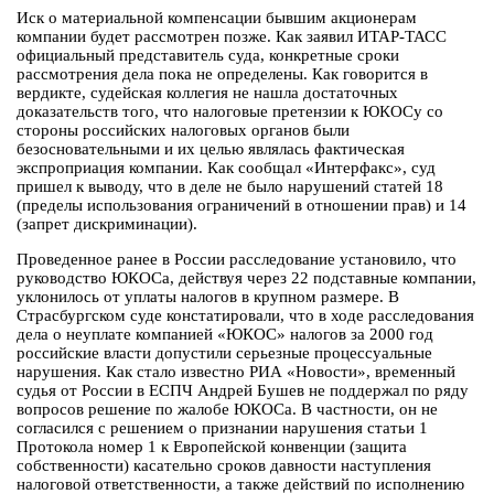
Иск о материальной компенсации бывшим акционерам
компании будет рассмотрен позже. Как заявил ИТАР-ТАСС
официальный представитель суда, конкретные сроки
рассмотрения дела пока не определены. Как говорится в
вердикте, судейская коллегия не нашла достаточных
доказательств того, что налоговые претензии к ЮКОСу со
стороны российских налоговых органов были
безосновательными и их целью являлась фактическая
экспроприация компании. Как сообщал «Интерфакс», суд
пришел к выводу, что в деле не было нарушений статей 18
(пределы использования ограничений в отношении прав) и 14
(запрет дискриминации).
Проведенное ранее в России расследование установило, что
руководство ЮКОСа, действуя через 22 подставные компании,
уклонилось от уплаты налогов в крупном размере. В
Страсбургском суде констатировали, что в ходе расследования
дела о неуплате компанией «ЮКОС» налогов за 2000 год
российские власти допустили серьезные процессуальные
нарушения. Как стало известно РИА «Новости», временный
судья от России в ЕСПЧ Андрей Бушев не поддержал по ряду
вопросов решение по жалобе ЮКОСа. В частности, он не
согласился с решением о признании нарушения статьи 1
Протокола номер 1 к Европейской конвенции (защита
собственности) касательно сроков давности наступления
налоговой ответственности, а также действий по исполнению