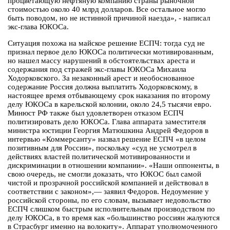
процветающую нефтяную компанию страны рыночной
стоимостью около 40 млрд долларов. Все остальное могло
быть поводом, но не истинной причиной наезда», - написал
экс-глава ЮКОСа.
Ситуация похожа на майское решение ЕСПЧ: тогда суд не
признал первое дело ЮКОСа политически мотивированным,
но нашел массу нарушений в обстоятельствах ареста и
содержания под стражей экс-главы ЮКОСа Михаила
Ходорковского. За незаконный арест и необоснованное
содержание Россия должна выплатить Ходорковскому, в
настоящее время отбывающему срок наказания по второму
делу ЮКОСа в карельской колонии, около 24,5 тысячи евро.
Минюст РФ также был удовлетворен отказом ЕСПЧ
политизировать дело ЮКОСа. Глава аппарата заместителя
министра юстиции Георгия Матюшкина Андрей Федоров в
интервью «Коммерсанту» назвал решение ЕСПЧ «в целом
позитивным для России», поскольку «суд не усмотрел в
действиях властей политической мотивированности и
дискриминации в отношении компании». «Наши оппоненты, в
свою очередь, не смогли доказать, что ЮКОС был самой
чистой и прозрачной российской компанией и действовал в
соответствии с законом»,— заявил Федоров. Недоумение у
российской стороны, по его словам, вызывает недовольство
ЕСПЧ слишком быстрым исполнительным производством по
делу ЮКОСа, в то время как «большинство россиян жалуются
в Страсбург именно на волокиту». Аппарат уполномоченного