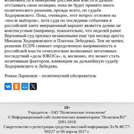
возможности и намерение российской власти и дальше
отстаивать свою позицию, пока не будет принято иного
политического решения, прежде всего, по судьбе
Ходорковского. Пока, очевидно, этот вопрос отложен на
«после выборов», хотя судя по последним событиям в
российской элите инерционный вариант является далеко не
консенсусным (например, показательно, что неделей ранее
Верховный суд признал незаконными еще три месяца ареста
Михаила Ходорковского и Платона Лебедева). Тем не менее,
решение ЕСПЧ снимает определенную напряженность в
российской власти относительно возможных негативных
последствий «дела ЮКОСа», и, косвенно, это может стать
позитивным фактором, влияющим на дальнейшую судьбу
Ходорковского и Лебедева.
Роман Ларионов – политический обозреватель
18+
Учредитель - ЗАО "Политические технологии"
© Информационный сайт политических комментариев "Политком.RU"
2001-2018
Свидетельство о регистрации средства массовой информации Эл № ФС77-
69227 от 06 апреля 2017 г.