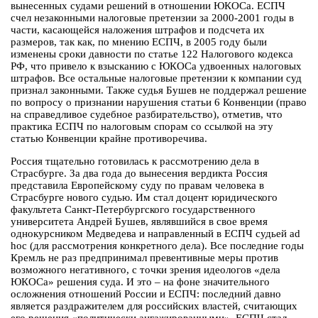
вынесенных судами решений в отношении ЮКОСа. ЕСПЧ
счел незаконными налоговые претензии за 2000-2001 годы в
части, касающейся наложения штрафов и подсчета их
размеров, так как, по мнению ЕСПЧ, в 2005 году были
изменены сроки давности по статье 122 Налогового кодекса
РФ, что привело к взысканию с ЮКОСа удвоенных налоговых
штрафов. Все остальные налоговые претензии к компании суд
признал законными. Также судья Бушев не поддержал решение
по вопросу о признании нарушения статьи 6 Конвенции (право
на справедливое судебное разбирательство), отметив, что
практика ЕСПЧ по налоговым спорам со ссылкой на эту
статью Конвенции крайне противоречива.
Россия тщательно готовилась к рассмотрению дела в
Страсбурге. За два года до вынесения вердикта Россия
представила Европейскому суду по правам человека в
Страсбурге нового судью. Им стал доцент юридического
факультета Санкт-Петербургского государственного
университета Андрей Бушев, являвшийся в свое время
однокурсником Медведева и направленный в ЕСПЧ судьей ad
hoc (для рассмотрения конкретного дела). Все последние годы
Кремль не раз предпринимал превентивные меры против
возможного негативного, с точки зрения идеологов «дела
ЮКОСа» решения суда. И это – на фоне значительного
осложнения отношений России и ЕСПЧ: последний давно
является раздражителем для российских властей, считающих