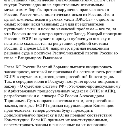
его решения «политически ангажированными». ЕСПЧ стал
внутри России едва ли не единственным легитимным
механизмом борьбы против нарушения прав человека в
России. Растет число политических исков из России. Это и
целый комплекс исков в рамках «дела ЮКОСа» - одного из
самых юридически уязвимых дел для представителей
путинской элиты, и иски по чеченской проблеме – все то, за
что Россию долго и остро критикует Запад. Каждый проигрыш
России в ЕСПЧ получает широкую публичную огласку и
негативно сказывается на репутации судебной системы
России. В апреле ЕСПЧ, например, признал незаконным
решение суда о роспуске Республиканской партии России во
главе с Владимиром Рыжковым.
Глава КС России Валерий Зорькин пытался инициировать
законопроект, который не признавал бы легитимность решений
ЕСПЧ в случае их противоречия российской Конституции.
Так, в середине июня в Госдуму поступил проект поправок к
закону «О судебной системе РФ», Уголовно-процессуальному
и Арбитражному процессуальному кодексам (УПК и АПК),
разработанный и.о. спикера СФ России Александром
Торшиным. Суть поправок состояла в том, что российские
законы, которые ЕСПЧ признал нарушающими Конвенцию
прав человека, теперь должны будут проходить
дополнительную проверку в КС на предмет соответствия
Конституции. Если КС признает их конституционными,
пересматривать законы и вынесенные на их основании