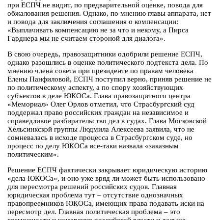
при ЕСПЧ не видит, по предварительной оценке, повода для
обжалования решения. Однако, по мнению главы аппарата, нет
и повода для заключения соглашения о компенсации:
«Выплачивать компенсацию не за что и некому, а Пирса
Гарднера мы не считаем стороной для диалога».
В свою очередь, правозащитники одобрили решение ЕСПЧ,
однако разошлись в оценке политического подтекста дела. По
мнению члена совета при президенте по правам человека
Елены Панфиловой, ЕСПЧ поступил верно, приняв решение не
по политическому аспекту, а по спору хозяйствующих
субъектов в деле ЮКОСа. Глава правозащитного центра
«Мемориал» Олег Орлов отметил, что Страсбургский суд
поддержал право российских граждан на независимое и
справедливое разбирательство дел в судах. Глава Московской
Хельсинкской группы Людмила Алексеева заявила, что не
сомневалась в исходе процесса в Страсбургском суде, но
процесс по делу ЮКОСа все-таки назвала «заказным
политическим».
Решение ЕСПЧ фактически закрывает юридическую историю
«дела ЮКОСа», и оно уже вряд ли может быть использовано
для пересмотра решений российских судов. Главная
юридическая проблема тут – отсутствие однозначных
правопреемников ЮКОСа, имеющих права подавать иски на
пересмотр дел. Главная политическая проблема – это