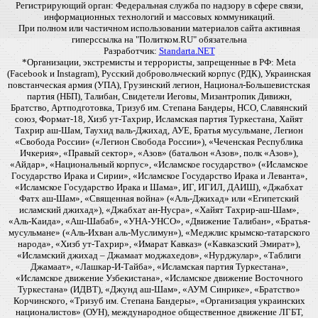
Регистрирующий орган: Федеральная служба по надзору в сфере связи,
информационных технологий и массовых коммуникаций.
При полном или частичном использовании материалов сайта активная
гиперссылка на "Политком.RU" обязательна
Разработчик:
Standarta.NET
*Организации, экстремисты и террористы, запрещенные в РФ: Meta
(Facebook и Instagram), Русский добровольческий корпус (РДК), Украинская
повстанческая армия (УПА), Грузинский легион, Национал-Большевистская
партия (НБП), Талибан, Свидетели Иеговы, Мизантропик Дивижн,
Братство, Артподготовка, Тризуб им. Степана Бандеры, НСО, Славянский
союз, Формат-18, Хизб ут-Тахрир, Исламская партия Туркестана, Хайят
Тахрир аш-Шам, Таухид валь-Джихад, АУЕ, Братья мусульмане, Легион
«Свобода России» («Легион Свобода России»), «Чеченская Республика
Ичкерия», «Правый сектор», «Азов» (батальон «Азов», полк «Азов»),
«Айдар», «Национальный корпус», «Исламское государство» («Исламское
Государство Ирака и Сирии», «Исламское Государство Ирака и Леванта»,
«Исламское Государство Ирака и Шама», ИГ, ИГИЛ, ДАИШ), «Джабхат
Фатх аш-Шам», «Священная война» («Аль-Джихад» или «Египетский
исламский джихад»), «Джабхат ан-Нусра», «Хайят Тахрир-аш-Шам»,
«Аль-Каида», «Аш-Шабаб», «УНА-УНСО», «Движение Талибан», «Братья-
мусульмане» («Аль-Ихван аль-Муслимун»), «Меджлис крымско-татарского
народа», «Хизб ут-Тахрир», «Имарат Кавказ» («Кавказский Эмират»),
«Исламский джихад – Джамаат моджахедов», «Нурджулар», «Таблиги
Джамаат», «Лашкар-И-Тайба», «Исламская партия Туркестана»,
«Исламское движение Узбекистана», «Исламское движение Восточного
Туркестана» (ИДВТ), «Джунд аш-Шам», «АУМ Синрике», «Братство»
Корчинского, «Тризуб им. Степана Бандеры», «Организация украинских
националистов» (ОУН), международное общественное движение ЛГБТ,