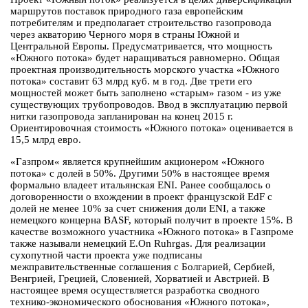
маршрутов поставок природного газа европейским
потребителям и предполагает строительство газопровода
через акваторию Черного моря в страны Южной и
Центральной Европы. Предусматривается, что мощность
«Южного потока» будет наращиваться равномерно. Общая
проектная производительность морского участка «Южного
потока» составит 63 млрд куб. м в год. Две трети его
мощностей может быть заполнено «старым» газом - из уже
существующих трубопроводов. Ввод в эксплуатацию первой
нитки газопровода запланирован на конец 2015 г.
Ориентировочная стоимость «Южного потока» оценивается в
15,5 млрд евро.
«Газпром« является крупнейшим акционером «Южного
потока» с долей в 50%. Другими 50% в настоящее время
формально владеет итальянская ENI. Ранее сообщалось о
договоренности о вхождении в проект французской EdF с
долей не менее 10% за счет снижения доли ENI, а также
немецкого концерна BASF, который получит в проекте 15%. В
качестве возможного участника «Южного потока» в Газпроме
также называли немецкий E.On Ruhrgas. Для реализации
сухопутной части проекта уже подписаны
межправительственные соглашения с Болгарией, Сербией,
Венгрией, Грецией, Словенией, Хорватией и Австрией. В
настоящее время осуществляется разработка сводного
технико-экономического обоснования «Южного потока»,