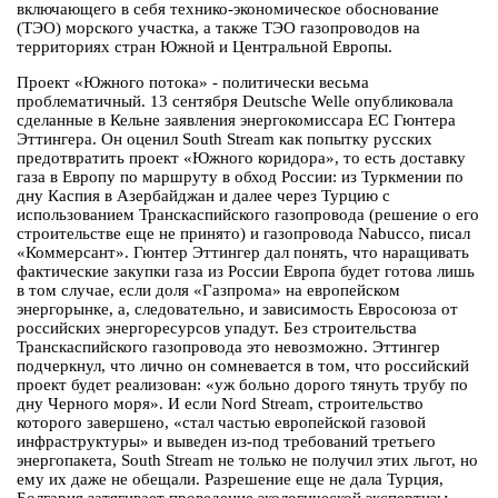
включающего в себя технико-экономическое обоснование
(ТЭО) морского участка, а также ТЭО газопроводов на
территориях стран Южной и Центральной Европы.
Проект «Южного потока» - политически весьма
проблематичный. 13 сентября Deutsche Welle опубликовала
сделанные в Кельне заявления энергокомиссара ЕС Гюнтера
Эттингера. Он оценил South Stream как попытку русских
предотвратить проект «Южного коридора», то есть доставку
газа в Европу по маршруту в обход России: из Туркмении по
дну Каспия в Азербайджан и далее через Турцию с
использованием Транскаспийского газопровода (решение о его
строительстве еще не принято) и газопровода Nabucco, писал
«Коммерсант». Гюнтер Эттингер дал понять, что наращивать
фактические закупки газа из России Европа будет готова лишь
в том случае, если доля «Газпрома» на европейском
энергорынке, а, следовательно, и зависимость Евросоюза от
российских энергоресурсов упадут. Без строительства
Транскаспийского газопровода это невозможно. Эттингер
подчеркнул, что лично он сомневается в том, что российский
проект будет реализован: «уж больно дорого тянуть трубу по
дну Черного моря». И если Nord Stream, строительство
которого завершено, «стал частью европейской газовой
инфраструктуры» и выведен из-под требований третьего
энергопакета, South Stream не только не получил этих льгот, но
ему их даже не обещали. Разрешение еще не дала Турция,