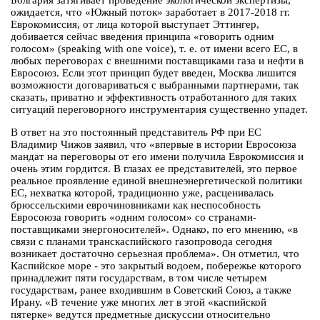
Болгария затягивает проведение экологической экспертизы,
ожидается, что «Южный поток» заработает в 2017-2018 гг.
Еврокомиссия, от лица которой выступает Эттингер,
добивается сейчас введения принципа «говорить одним
голосом» (speaking with one voice), т. е. от имени всего ЕС, в
любых переговорах с внешними поставщиками газа и нефти в
Евросоюз. Если этот принцип будет введен, Москва лишится
возможности договариваться с выбранными партнерами, так
сказать, приватно и эффективность отработанного для таких
ситуаций переговорного инструментария существенно упадет.
В ответ на это постоянный представитель РФ при ЕС
Владимир Чижов заявил, что «впервые в истории Евросоюза
мандат на переговоры от его имени получила Еврокомиссия и
очень этим гордится. В глазах ее представителей, это первое
реальное проявление единой внешнеэнергетической политики
ЕС, нехватка которой, традиционно уже, расценивалась
брюссельскими еврочиновниками как неспособность
Евросоюза говорить «одним голосом» со странами-
поставщиками энергоносителей». Однако, по его мнению, «в
связи с планами транскаспийского газопровода сегодня
возникает достаточно серьезная проблема». Он отметил, что
Каспийское море - это закрытый водоем, побережье которого
принадлежит пяти государствам, в том числе четырем
государствам, ранее входившим в Советский Союз, а также
Ирану. «В течение уже многих лет в этой «каспийской
пятерке» ведутся предметные дискуссии относительно