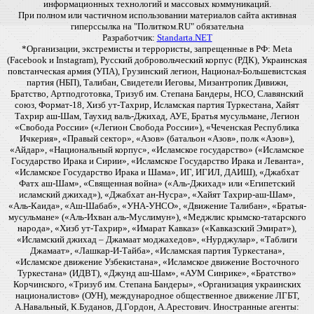
информационных технологий и массовых коммуникаций.
При полном или частичном использовании материалов сайта активная
гиперссылка на "Политком.RU" обязательна
Разработчик:
Standarta.NET
*Организации, экстремисты и террористы, запрещенные в РФ: Meta
(Facebook и Instagram), Русский добровольческий корпус (РДК), Украинская
повстанческая армия (УПА), Грузинский легион, Национал-Большевистская
партия (НБП), Талибан, Свидетели Иеговы, Мизантропик Дивижн,
Братство, Артподготовка, Тризуб им. Степана Бандеры, НСО, Славянский
союз, Формат-18, Хизб ут-Тахрир, Исламская партия Туркестана, Хайят
Тахрир аш-Шам, Таухид валь-Джихад, АУЕ, Братья мусульмане, Легион
«Свобода России» («Легион Свобода России»), «Чеченская Республика
Ичкерия», «Правый сектор», «Азов» (батальон «Азов», полк «Азов»),
«Айдар», «Национальный корпус», «Исламское государство» («Исламское
Государство Ирака и Сирии», «Исламское Государство Ирака и Леванта»,
«Исламское Государство Ирака и Шама», ИГ, ИГИЛ, ДАИШ), «Джабхат
Фатх аш-Шам», «Священная война» («Аль-Джихад» или «Египетский
исламский джихад»), «Джабхат ан-Нусра», «Хайят Тахрир-аш-Шам»,
«Аль-Каида», «Аш-Шабаб», «УНА-УНСО», «Движение Талибан», «Братья-
мусульмане» («Аль-Ихван аль-Муслимун»), «Меджлис крымско-татарского
народа», «Хизб ут-Тахрир», «Имарат Кавказ» («Кавказский Эмират»),
«Исламский джихад – Джамаат моджахедов», «Нурджулар», «Таблиги
Джамаат», «Лашкар-И-Тайба», «Исламская партия Туркестана»,
«Исламское движение Узбекистана», «Исламское движение Восточного
Туркестана» (ИДВТ), «Джунд аш-Шам», «АУМ Синрике», «Братство»
Корчинского, «Тризуб им. Степана Бандеры», «Организация украинских
националистов» (ОУН), международное общественное движение ЛГБТ,
А.Навальный, К.Буданов, Д.Гордон, А.Арестович. Иностранные агенты: