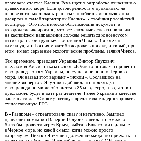
правового статуса Каспия. Речь идет о разработке конвенции о
правах на это море. Есть договоренность о принципах, на
основе которых должны решаться проблемы использования
ресурсов и самой территории Каспия», - сообщил российский
постпред. «Это политически обязывающий документ, в
котором зафиксировано, что все ключевые аспекты политики
на каспийском направлении должны решаться консенсусом
пяти стран этой группы», - объяснил Чижов. В итоге он
намекнул, что Россия может блокировать проект, который, при
этом, имеет серьезные экологические проблемы, заявил Чижов.
Тем временем, президент Украины Виктор Янукович
предложил России отказаться от «Южного потока» и провести
газопровод по югу Украины, по суше, а не по дну Черного
моря. Он назвал этот вариант «гибким». Сославшись на
мнение экспертов, Янукович добавил, что прокладка
газопровода по морю обойдется в 25 млрд евро, а то, что он
предложил, будет в пять раз дешевле. Ранее Украина в качестве
альтернативы «Южному потоку» предлагала модернизировать
существующую ГТС.
В «Газпроме» отреагировали сразу и негативно. Зампред
правления компании Валерий Голубев заявил, что «можно
было бы провести через Крым, выйти в Евпатории и дальше —
в Черное море, но какой смысл, когда можно просто
напрямую». Виктор Янукович должен неожиданно приехать на
переговоры в Москву 24 сентября: по данным СМИ, визит