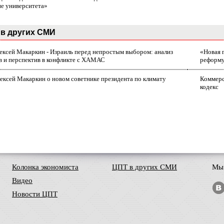
ие университета»
в других СМИ
лексей Макаркин - Израиль перед непростым выбором: анализ
«Новая 
в и перспектив в конфликте с ХАМАС
реформ
ексей Макаркин о новом советнике президента по климату
Коммерс
кодекс
Колонка экономиста
ЦПТ в других СМИ
Мы 
Видео
Новости ЦПТ