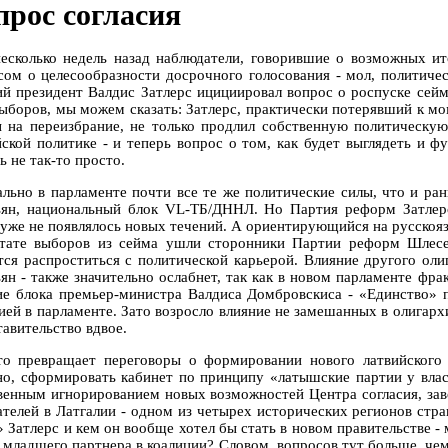
прос согласия
есколько недель назад наблюдатели, говорившие о возможных ит
сом о целесообразности досрочного голосования - мол, политичес
й президент Валдис Затлерс ицициировал вопрос о роспуске сейм
выборов, мы можем сказать: Затлерс, практически потерявший к м
 на переизбрание, не только продлил собственную политическую
йской политике - и теперь вопрос о том, как будет выглядеть и ф
 не так-то просто.
льно в парламенте почти все те же политические силы, что и ран
ьян, национальный блок VL-ТБ/ДННЛ. Но Партия реформ Затлерса
 уже не появлялось новых течений. А ориентирующийся на русскоязы
ьтате выборов из сейма ушли сторонники Партии реформ Шлесе
тся распроститься с политической карьерой. Влияние другого оли
ьян - также значительно ослабнет, так как в новом парламенте фр
ие блока премьер-министра Валдиса Домбровскиса - «Единство» п
ией в парламенте. Зато возросло влияние не замешанных в олигарх
тавительство вдвое.
то превращает переговоры о формировании нового латвийского
но, сформировать кабинет по принципу «латышские партии у власт
венным игнорированием новых возможностей Центра согласия, зав
ателей в Латгалии - одном из четырех исторических регионов стра
» Затлерс и кем он вообще хотел бы стать в новом правительстве 
младшего партнера в коалиции? Словом, вопросов тут больше, чем о