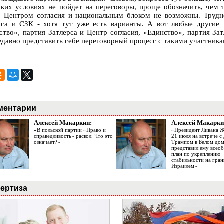
аких условиях не пойдет на переговоры, проще обозначить, чем т
 Центром согласия и национальным блоком не возможны. Трудн
рса и СЗК - хотя тут уже есть варианты. А вот любые другие 
ство», партия Затлерса и Центр согласия, «Единство», партия Зат
едавно представить себе переговорный процесс с такими участник
ментарии
Алексей Макаркин:
Алексей Макарки
«В польской партии «Право и
«Президент Ливана 
справедливость» раскол. Что это
21 июля на встрече 
означает?»
Трампом в Белом до
представил ему все
план по укреплению
стабильности на гран
Израилем»
ертиза