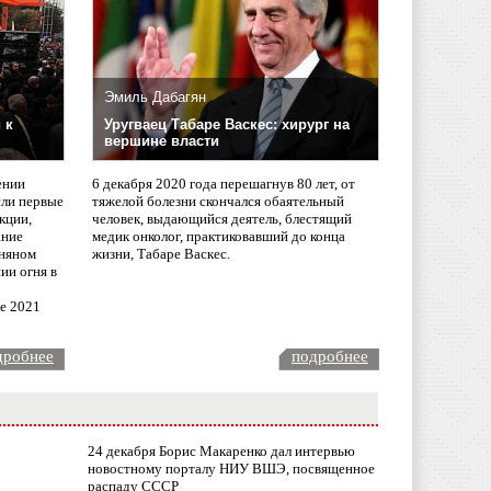
Эмиль Дабагян
 к
Уругваец Табаре Васкес: хирург на
вершине власти
ении
6 декабря 2020 года перешагнув 80 лет, от
сли первые
тяжелой болезни скончался обаятельный
кции,
человек, выдающийся деятель, блестящий
ание
медик онколог, практиковавший до конца
няном
жизни, Табаре Васкес.
ии огня в
ле 2021
дробнее
подробнее
24 декабря Борис Макаренко дал интервью
новостному порталу НИУ ВШЭ, посвященное
распаду СССР