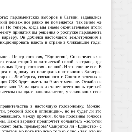
огах парламентских выборов в Латвии, задавались
кий пейзаж все равно не поменяется, так зачем же
а? Но теперь, когда мы знаем окончательные итоги
оменту принятия им решения о роспуске парламента
 карьеру. Он добился настоящего землетрясения в
ункционировать власть в стране в ближайшие годы,
ьше - Центр согласия, “Единство”, Союз зеленых и
 стала второй политической силой в стране, где
чных Центр согласия - первой. И это еще не все. В
рса и одному из олигархов-противников Затлерса
гарха - Лембергса, связанного с Союзом зеленых и
акция СЗК будет иметь на 9 мест меньше. Ослабло и
отеряло 13 мандатов и станет всего лишь третьей
ическом скандале националистов, увеличивших свое
 правительства в настоящую головоломку. Можно,
и, русский блок в оппозиции», но не будет ли это
оевавшего, между прочим, более половины голосов
ны. Какой вариант предпочтет обладатель «золотой
- может быть, премьером? Смирится ли «Единство» с
тветов, но пока что ясно только одно - тех, кто ни