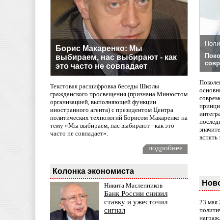
Поли
Борис Макаренко: Мы
Поко
выбираем, нас выбирают - как
совр
это часто не совпадает
Поколе
Текстовая расшифровка беседы Школы
основн
гражданского просвещения (признана Минюстом
совреме
организацией, выполняющей функции
принци
иностранного агента) с президентом Центра
интегр
политических технологий Борисом Макаренко на
послед
тему «Мы выбираем, нас выбирают - как это
значит
часто не совпадает».
вспять 
подробнее
Колонка экономиста
Нов
Никита Масленников
Банк России снизил
ставку и ужесточил
23 мая
полити
сигнал
награж