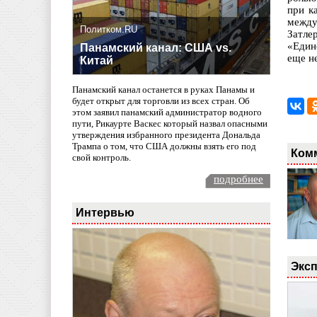
при к
между
Политком.RU
Затле
«Един
Панамский канал: США vs.
еще н
Китай
Панамский канал останется в руках Панамы и
будет открыт для торговли из всех стран. Об
этом заявил панамский администратор водного
пути, Рикаурте Васкес который назвал опасными
утверждения избранного президента Дональда
Трампа о том, что США должны взять его под
Ком
свой контроль.
подробнее
Интервью
Эксп