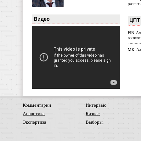
развит
Видео
ЦПТ 
FIB. А
вызово
МК. Ал
Комментарии
Интервью
Аналитика
Бизнес
Экспертиза
Выборы