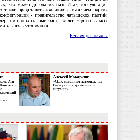
ех, кто может договариваться. Итак, консультации
о также представить коалицию с участием партии
конфигурации - правительство латышских партий,
лерса и национальный блок - более вероятны, хотя
ами казалось утопичным.
Версия для печати
н:
Алексей Макаркин:
Жозеф Аун
«США сохраняют патронаж над
с Дональдом
Венесуэлой в чрезвычайной
ме
ситуации»
объемлющий
ице с