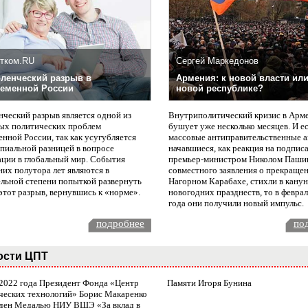
тком.RU
Сергей Маркедонов
ленческий разрыв в
Армения: к новой власти или
еменной России
новой республике?
нческий разрыв является одной из
Внутриполитический кризис в Арм
ых политических проблем
бушует уже несколько месяцев. И е
нной России, так как усугубляется
массовые антиправительственные а
пиальной разницей в вопросе
начавшиеся, как реакция на подпис
ации в глобальный мир. События
премьер-министром Николом Паши
них полутора лет являются в
совместного заявления о прекращен
ельной степени попыткой развернуть
Нагорном Карабахе, стихли в канун
этот разрыв, вернувшись к «норме».
новогодних празднеств, то в февра
года они получили новый импульс.
подробнее
по
ости ЦПТ
 2022 года Президент Фонда «Центр
Памяти Игоря Бунина
ческих технологий» Борис Макаренко
ден Медалью НИУ ВШЭ «За вклад в