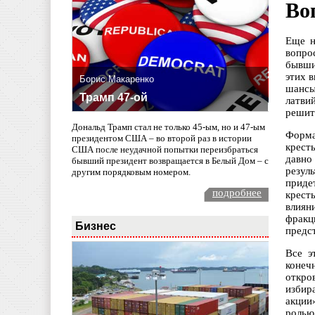
Во
Еще н
вопро
бывши
этих 
Борис Макаренко
шансы
Трамп 47-ой
латви
решить
Дональд Трамп стал не только 45-ым, но и 47-ым
Форма
президентом США – во второй раз в истории
крест
США после неудачной попытки переизбраться
давно
бывший президент возвращается в Белый Дом – с
резул
другим порядковым номером.
приде
подробнее
крест
влиян
фракц
Бизнес
предс
Все э
конеч
откро
избир
акции
ролью 