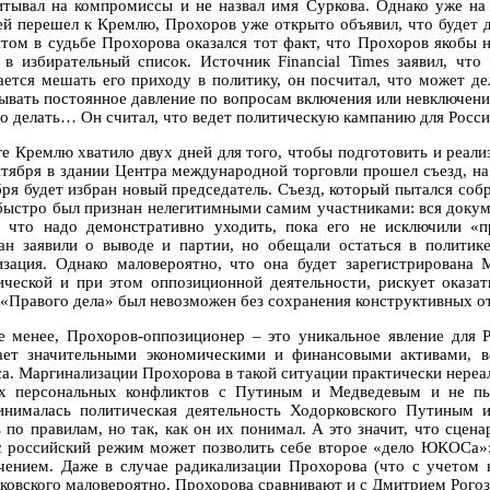
итывал на компромиссы и не назвал имя Суркова. Однако уже на 
ей перешел к Кремлю, Прохоров уже открыто объявил, что будет 
том в судьбе Прохорова оказался тот факт, что Прохоров якобы 
 в избирательный список. Источник Financial Times заявил, что
ается мешать его приходу в политику, он посчитал, что может дел
ывать постоянное давление по вопросам включения или невключения
до делать… Он считал, что ведет политическую кампанию для Росси
ге Кремлю хватило двух дней для того, чтобы подготовить и реали
нтября в здании Центра международной торговли прошел съезд, на 
бря будет избран новый председатель. Съезд, который пытался со
 быстро был признан нелегитимными самим участниками: вся докум
, что надо демонстративно уходить, пока его не исключили «
ан заявили о выводе и партии, но обещали остаться в политике
изация. Однако маловероятно, что она будет зарегистрирована 
ической и при этом оппозиционной деятельности, рискует оказат
 «Правого дела» был невозможен без сохранения конструктивных о
е менее, Прохоров-оппозиционер – это уникальное явление для Р
ает значительными экономическими и финансовыми активами, в
са. Маргинализации Прохорова в такой ситуации практически нереал
х персональных конфликтов с Путиным и Медведевым и не пыт
инималась политическая деятельность Ходорковского Путиным 
ь по правилам, но так, как он их понимал. А это значит, что сце
с российский режим может позволить себе второе «дело ЮКОСа»: 
чением. Даже в случае радикализации Прохорова (что с учетом н
ковского маловероятно. Прохорова сравнивают и с Дмитрием Рого