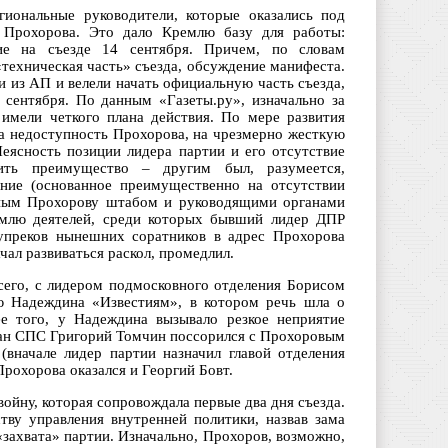
гиональные руководители, которые оказались под
и Прохорова. Это дало Кремлю базу для работы:
ие на съезде 14 сентября. Причем, по словам
«техническая часть» съезда, обсуждение манифеста.
 из АП и велели начать официальную часть съезда,
сентября. По данным «Газеты.ру», изначально за
 имели четкого плана действия. По мере развития
на недоступность Прохорова, на чрезмерно жесткую
Неясность позиции лидера партии и его отсутствие
ть преимущество – другим был, разумеется,
яние (основанное преимущественно на отсутствии
ьным Прохорову штабом и руководящими органами
ремлю деятелей, среди которых бывший лидер ДПР
 упреков нынешних соратников в адрес Прохорова
ачал развиваться раскол, промедлил.
сего, с лидером подмосковного отделения Борисом
ю Надеждина «Известиям», в котором речь шла о
ее того, у Надеждина вызывало резкое неприятие
ран СПС Григорий Томчин поссорился с Прохоровым
(вначале лидер партии назначил главой отделения
Прохорова оказался и Георгий Бовт.
йну, которая сопровождала первые два дня съезда.
ву управления внутренней политики, назвав зама
захвата» партии. Изначально, Прохоров, возможно,