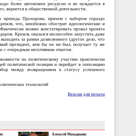
аздо более автономен ресурсно и не нуждается в
го, вернется к общественной деятельности.
о прихода Прохорова, причем с набором гораздо
ремля, что, неизбежно обострит идеологические и
 Фактически можно констатировать провал проекта
дером. Кремль оказался неспособен запустить даже
выходить за рамки дозволенного (другое дело, что
вый президент, кем бы он ни был, получает ту же
ко с очередным негативным опытом.
зможности по политическому участию практически
щей политической позиции и перейдет в оппозицию
ыбор между возвращением к статусу успешного
политических технологий
Версия для печати
н:
Алексей Макаркин: