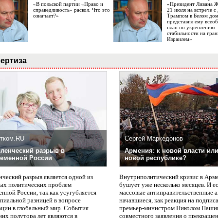
«В польской партии «Право и
«Президент Ливана 
справедливость» раскол. Что это
21 июля на встрече 
означает?»
Трампом в Белом до
представил ему все
план по укреплению
стабильности на гран
Израилем»
ертиза
тком.RU
Сергей Маркедонов
ленческий разрыв в
Армения: к новой власти или
еменной России
новой республике?
нческий разрыв является одной из
Внутриполитический кризис в Арм
ых политических проблем
бушует уже несколько месяцев. И е
нной России, так как усугубляется
массовые антиправительственные а
пиальной разницей в вопросе
начавшиеся, как реакция на подпис
ации в глобальный мир. События
премьер-министром Николом Паши
них полутора лет являются в
совместного заявления о прекращен