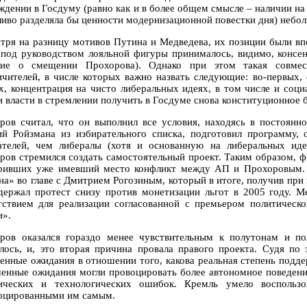
ждении в Госдуму (равно как и в более общем смысле – наличии на
ливо разделяла бы ценности модернизационной повестки дня) небо
тря на разницу мотивов Путина и Медведева, их позиции были в
 под руководством лояльной фигуры принималось, видимо, консен
ие о смещении Прохорова). Однако при этом такая совмес
ичителей, в числе которых важно назвать следующие: во-первых, 
х, концентрация на чисто либеральных идеях, в том числе и социа
и власти в стремлении получить в Госдуме снова конституционное 
ров считал, что он выполнил все условия, находясь в постоянн
ий Ройзмана из избирательного списка, подготовил программу,
ателей, чем либералы (хотя и основанную на либеральных иде
ров стремился создать самостоятельный проект. Таким образом, ф
ривших уже имевший место конфликт между АП и Прохоровым. 
на» во главе с Дмитрием Рогозиным, который в итоге, получив при
держал протест снизу против монетизации льгот в 2005 году. Ме
тствием для реализации согласованной с премьером политическо
и».
ров оказался гораздо менее чувствительным к полутонам и по
лось, и, это вторая причина провала правого проекта. Судя по
енные ожидания в отношении того, какова реальная степень поддер
енные ожидания могли провоцировать более автономное поведение
ических и технологических ошибок. Кремль умело воспользо
оцированными им самым.