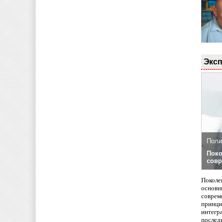
Эксп
Поли
Поко
совр
Поколе
основн
совреме
принци
интегр
послед