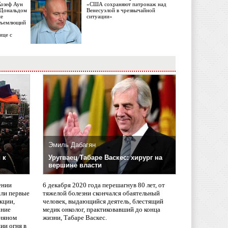
Жозеф Аун
«США сохраняют патронаж над
с Дональдом
Венесуэлой в чрезвычайной
ме
ситуации»
объемлющий
ице с
Эмиль Дабагян
 к
Уругваец Табаре Васкес: хирург на
вершине власти
ении
6 декабря 2020 года перешагнув 80 лет, от
сли первые
тяжелой болезни скончался обаятельный
кции,
человек, выдающийся деятель, блестящий
ание
медик онколог, практиковавший до конца
няном
жизни, Табаре Васкес.
ии огня в