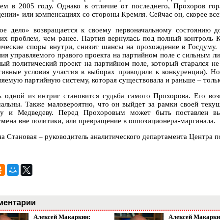
ем в 2005 году. Однако в отличие от последнего, Прохоров гор
ении» или компенсациях со стороны Кремля. Сейчас он, скорее все
ое дело» возвращается к своему первоначальному состоянию д
их проблем, чем ранее. Партия вернулась под полный контроль К
ические споры внутри, снизит шансы на прохождение в Госдуму.
ния управляемого правого проекта на партийном поле с сильным ли
ный политический проект на партийном поле, который старался не 
тивные условия участия в выборах приводили к конкуренции). Но
ляемую партийную систему, которая существовала и раньше – толь
ь одной из интриг становится судьба самого Прохорова. Его во
альны. Также маловероятно, что он выйдет за рамки своей теку
у и Медведеву. Перед Прохоровым может быть поставлен в
смена вне политики, или превращение в оппозиционера-маргинала.
на Становая – руководитель аналитического департамента Центра 
ментарии
Алексей Макаркин:
Алексей Макарки