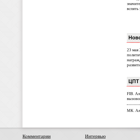
значит
вспять 
Нов
23 мая
полити
награж
развит
ЦПТ 
FIB. А
вызово
МК. Ал
Комментарии
Интервью