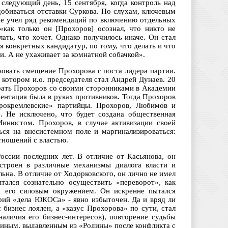
следующий день, 15 сентября, когда контроль над
добиваться отставки Суркова. По слухам, ключевым
не учел ряд рекомендаций по включению отдельных
 «как только он [Прохоров] осознал, что никто не
ать, что хочет. Однако получилось иначе. Он стал
 конкретных кандидатур, по тому, что делать и что
и. А не ухаживает за комнатной собачкой».
зовать смещение Прохорова с поста лидера партии.
котором и.о. председателя стал Андрей Дунаев. 20
брать Прохоров со своими сторонниками в Академии
ентация была в руках противников. Тогда Прохоров
прокремлевские» партийцы. Прохоров, Любимов и
. Не исключено, что будет создана общественная
Минюстом. Прохоров, в случае активизации своей
ься на внесистемном поле и маргинализироваться:
тношений с властью.
оссии последних лет. В отличие от Касьянова, он
строен в различные механизмы диалога власти и
ьна. В отличие от Ходорковского, он лично не имел
ался сознательно осуществить «переворот», как
и его силовым окружением. Он искренне пытался
нарий «дела ЮКОСа» - явно избыточен. Да и вряд ли
бизнес лоялен, а «казус Прохорова» по сути, стал
аличия его бизнес-интересов), повторение судьбы
зиным, выдавленным из «Родины» после конфликта с