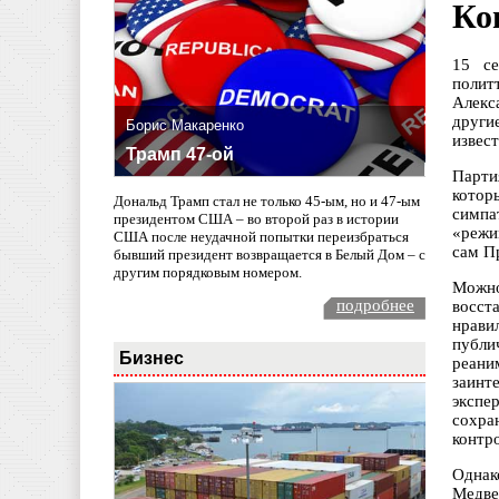
Ко
15 се
полит
Алекс
други
Борис Макаренко
извес
Трамп 47-ой
Парти
котор
Дональд Трамп стал не только 45-ым, но и 47-ым
симпа
президентом США – во второй раз в истории
«режи
США после неудачной попытки переизбраться
сам П
бывший президент возвращается в Белый Дом – с
другим порядковым номером.
Можно
подробнее
восст
нрави
публи
Бизнес
реани
заинт
экспе
сохра
контр
Однак
Медве