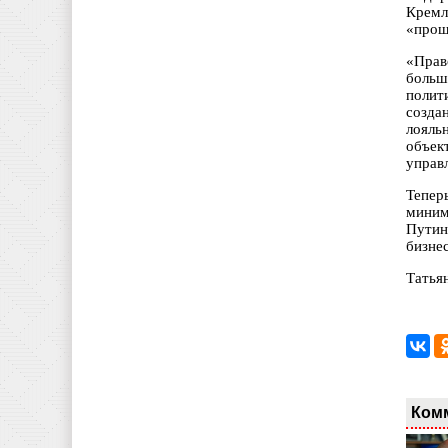
Кремл
«прощ
«Прав
больш
полит
созда
лояль
объек
управ
Тепер
миним
Путин
бизне
Татья
Ком