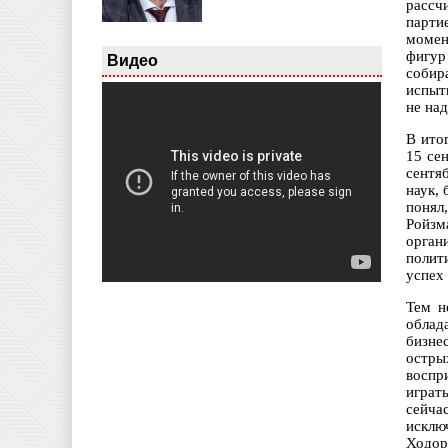
рассч
парти
момен
фигур
Видео
собир
испыт
не на
В ито
15 се
сентя
наук,
понял
Ройзм
орган
полит
успех
Тем н
облад
бизне
остры
воспр
играт
сейча
исклю
Ходор