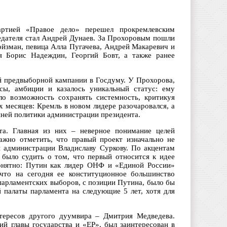
артией «Правое дело» перешел прокремлевским
седателя стал Андрей Дунаев. За Прохоровым пошли
ойзман, певица Алла Пугачева, Андрей Макаревич и
ия Борис Надеждин, Георгий Бовт, а также ранее
й предвыборной кампании в Госдуму. У Прохорова,
ы, амбиции и казалось уникальный статус: ему
ло возможность сохранять системность, критикуя
 месяцев: Кремль в новом лидере разочаровался, а
ней политики администрации президента.
та. Главная из них – неверное понимание целей
жно отметить, что правый проект изначально не
й администрации Владиславу Суркову. По акцентам
было судить о том, что первый относится к идее
понятно: Путин как лидер ОНФ и «Единой России»
 что на сегодня ее конституционное большинство
парламентских выборов, с позиции Путина, было бы
й палаты парламента на следующие 5 лет, хотя для
нтересов другого дуумвира – Дмитрия Медведева.
й главы государства и «ЕР», был заинтересован в