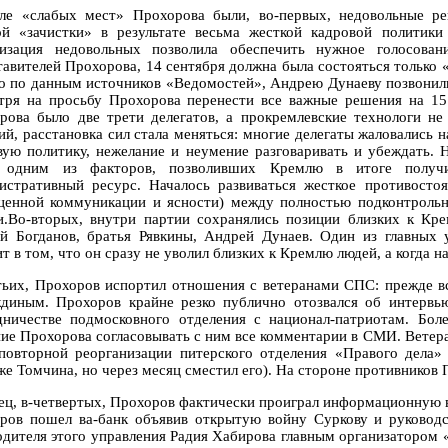
ле «слабых мест» Прохорова были, во-первых, недовольные ре
ой «зачистки» в результате весьма жесткой кадровой политик
изация недовольных позволила обеспечить нужное голосован
тавителей Прохорова, 14 сентября должна была состояться только 
о по данным источников «Ведомостей», Андрею Дунаеву позвонили
тря на просьбу Прохорова перенести все важные решения на 15 
рова было две трети делегатов, а прокремлевские технологи не
ий, расстановка сил стала меняться: многие делегаты жаловались 
вую политику, нежелание и неумение разговаривать и убеждать. 
и одним из факторов, позволивших Кремлю в итоге получи
истративный ресурс. Началось развиваться жесткое противосто
ценной коммуникации и ясности) между полностью подконтрол
и.Во-вторых, внутри партии сохранялись позиции близких к К
й Богданов, братья Рявкины, Андрей Дунаев. Один из главных
т в том, что он сразу не уволил близких к Кремлю людей, а когда н
тьих, Прохоров испортил отношения с ветеранами СПС: прежде в
диным. Прохоров крайне резко публично отозвался об интервь
дничестве подмосковного отделения с национал-патриотам. Бол
ние Прохорова согласовывать с ним все комментарии в СМИ. Вете
 повторной реорганизации питерского отделения «Правого дела» 
же Томчина, но через месяц сместил его). На стороне противников 
ец, в-четвертых, Прохоров фактически проиграл информационную во
ров пошел ва-банк объявив открытую войну Суркову и руководст
одителя этого управления Радия Хабирова главным организатором «