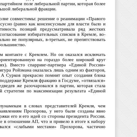
 партийном поле либеральной партии, которая более
льшой либеральной фракции.
полне совместимы: решение о реанимации «Правого
сусно (равно как консенсусным для власти было и
тимость позиций предусматривала ряд жестких
согласование избирательных списков в Кремле, во-
льно не популярных, в-третьих, не препятствовать
большинство.
ом контакте с Кремлем. Но он оказался исключать
 ориентированную на гораздо более широкий круг
ях). Вместо спарринг-партнера «Единой России»
игура Ройзмана оказалась лишь одним из факторов,
А Сурков прекрасно помнит опыт создания блока
 поддержке Кремля фракцию в Госдуме, «отвязался»
дведев же разочаровался в партии, которая стала
й стратегии по максимизации результата «Единой
лунамекам в словах представителей Кремля, чем
 заявлениям Прохорова, у него были созданы явно
жки его и его идей со стороны президента России.
 в отношении АП, что и привело в итоге к набору
вался «слабыми местами» Прохорова, частично