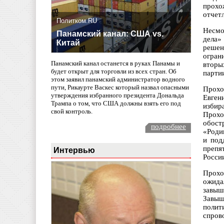
прохо
отчет
Политком.RU
Несмо
Панамский канал: США vs.
дела»
Китай
решен
огран
Панамский канал останется в руках Панамы и
вторы
будет открыт для торговли из всех стран. Об
парти
этом заявил панамский администратор водного
пути, Рикаурте Васкес который назвал опасными
Прохо
утверждения избранного президента Дональда
Евген
Трампа о том, что США должны взять его под
избир
свой контроль.
Прохо
обост
подробнее
«Роди
и под
препя
Интервью
Росси
Прохо
ожида
завыш
Завыш
полит
спров