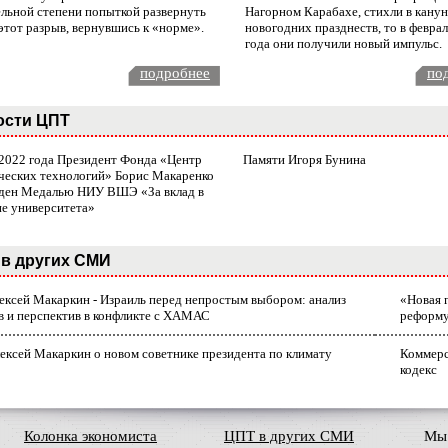
ельной степени попыткой развернуть
Нагорном Карабахе, стихли в канун
этот разрыв, вернувшись к «норме».
новогодних празднеств, то в февра
года они получили новый импульс.
подробнее
по
ости ЦПТ
 2022 года Президент Фонда «Центр
Памяти Игоря Бунина
ческих технологий» Борис Макаренко
ден Медалью НИУ ВШЭ «За вклад в
ие университета»
в других СМИ
лексей Макаркин - Израиль перед непростым выбором: анализ
«Новая 
в и перспектив в конфликте с ХАМАС
реформ
ексей Макаркин о новом советнике президента по климату
Коммерс
кодекс
Колонка экономиста
ЦПТ в других СМИ
Мы 