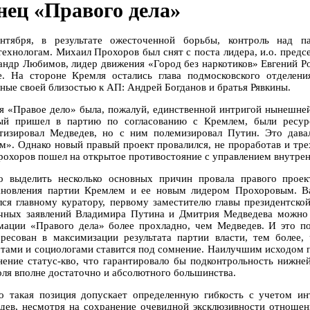
нец «Правого дела»
нтября, в результате ожесточенной борьбы, контроль над п
технологам. Михаил Прохоров был снят с поста лидера, и.о. пред
андр Любимов, лидер движения «Город без наркотиков» Евгений Р
е. На стороне Кремля остались глава подмосковского отделен
тные своей близостью к АП: Андрей Богданов и братья Рявкины.
я «Правое дело» была, пожалуй, единственной интригой нынешне
ый пришел в партию по согласованию с Кремлем, были ресурс
тизировал Медведев, но с ним полемизировал Путин. Это дава
м». Однако новый правый проект провалился, не проработав и трех
рохоров пошел на открытое противостояние с управлением внутрен
 выделить несколько основных причин провала правого проек
ановления партии Кремлем и ее новым лидером Прохоровым. Ва
лся главному куратору, первому заместителю главы президентско
чных заявлений Владимира Путина и Дмитрия Медведева можно 
мации «Правого дела» более прохладно, чем Медведев. И это 
ересован в максимизации результата партии власти, тем более,
ртами и социологами ставится под сомнение. Наилучшим исходом 
нение статус-кво, что гарантировало бы подконтрольность нижне
оля вполне достаточно и абсолютного большинства.
о такая позиция допускает определенную гибкость с учетом и
дев, несмотря на сохранение очевидной эксклюзивности отношени