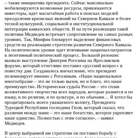
– также инициатива президента. Сейчас максимально
мобилизируются возможные ресурсы, привлекаются
инвесторы, идет масштабная работа в поисках моделей
преодоления кризисных явлений на Северном Кавказе и более
тесной культурной, социальной и институциональной
интеграции кавказских обществ. И на пути реализации такой
политики Медведев встречает сопротивление на самых разных
уровнях. Так, Минфин блокирует выделение финансовых
средств на реализацию стратегии развития Северного Кавказа.
На политическом уровне идет втягивание национал-патриотов
в легитимный политический процесс. Большой резонанс
вызвало выступление Дмитрия Рогозина на Ярославском
форуме, который отчетливо поставил «русский вопрос» в
повестку дня. Создавалось впечатление, что президент
полемизирует именно с Рогозиным. «Наше национальное
многообразие – это не только вызов, но и благо, это наше
преимущество. Историческая судьба России – это сплав
коллективного творчества всех народов, которые разнятся и по
языку, и по религии, и по культуре, и по обычаям… Я хотел бы
процитировать моего уважаемого коллегу, Президента
Турецкой Республики господина Гюля, который сказал, что
различия между нами – это наше богатство, которое укрепляет
наше единство. Полностью с этим согласен», - заявил
Медведев.
В центр выбранной им стратегии он поставил борьбу с