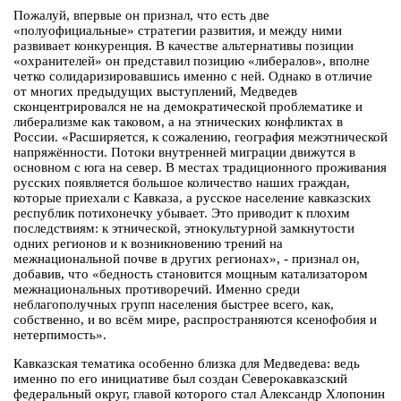
Пожалуй, впервые он признал, что есть две
«полуофициальные» стратегии развития, и между ними
развивает конкуренция. В качестве альтернативы позиции
«охранителей» он представил позицию «либералов», вполне
четко солидаризировавшись именно с ней. Однако в отличие
от многих предыдущих выступлений, Медведев
сконцентрировался не на демократической проблематике и
либерализме как таковом, а на этнических конфликтах в
России. «Расширяется, к сожалению, география межэтнической
напряжённости. Потоки внутренней миграции движутся в
основном с юга на север. В местах традиционного проживания
русских появляется большое количество наших граждан,
которые приехали с Кавказа, а русское население кавказских
республик потихонечку убывает. Это приводит к плохим
последствиям: к этнической, этнокультурной замкнутости
одних регионов и к возникновению трений на
межнациональной почве в других регионах», - признал он,
добавив, что «бедность становится мощным катализатором
межнациональных противоречий. Именно среди
неблагополучных групп населения быстрее всего, как,
собственно, и во всём мире, распространяются ксенофобия и
нетерпимость».
Кавказская тематика особенно близка для Медведева: ведь
именно по его инициативе был создан Северокавказский
федеральный округ, главой которого стал Александр Хлопонин