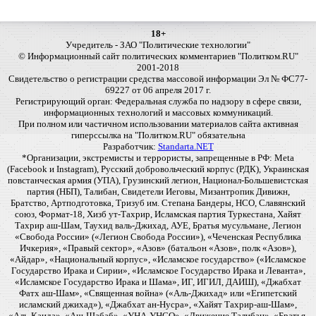
18+
Учредитель - ЗАО "Политические технологии"
© Информационный сайт политических комментариев "Политком.RU"
2001-2018
Свидетельство о регистрации средства массовой информации Эл № ФС77-
69227 от 06 апреля 2017 г.
Регистрирующий орган: Федеральная служба по надзору в сфере связи,
информационных технологий и массовых коммуникаций.
При полном или частичном использовании материалов сайта активная
гиперссылка на "Политком.RU" обязательна
Разработчик:
Standarta.NET
*Организации, экстремисты и террористы, запрещенные в РФ: Meta
(Facebook и Instagram), Русский добровольческий корпус (РДК), Украинская
повстанческая армия (УПА), Грузинский легион, Национал-Большевистская
партия (НБП), Талибан, Свидетели Иеговы, Мизантропик Дивижн,
Братство, Артподготовка, Тризуб им. Степана Бандеры, НСО, Славянский
союз, Формат-18, Хизб ут-Тахрир, Исламская партия Туркестана, Хайят
Тахрир аш-Шам, Таухид валь-Джихад, АУЕ, Братья мусульмане, Легион
«Свобода России» («Легион Свобода России»), «Чеченская Республика
Ичкерия», «Правый сектор», «Азов» (батальон «Азов», полк «Азов»),
«Айдар», «Национальный корпус», «Исламское государство» («Исламское
Государство Ирака и Сирии», «Исламское Государство Ирака и Леванта»,
«Исламское Государство Ирака и Шама», ИГ, ИГИЛ, ДАИШ), «Джабхат
Фатх аш-Шам», «Священная война» («Аль-Джихад» или «Египетский
исламский джихад»), «Джабхат ан-Нусра», «Хайят Тахрир-аш-Шам»,
«Аль-Каида», «Аш-Шабаб», «УНА-УНСО», «Движение Талибан», «Братья-