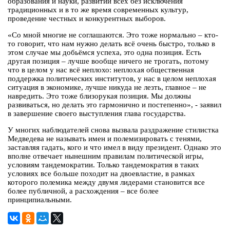
образования и науки, развитии всех без исключения
традиционных и в то же время современных культур,
проведение честных и конкурентных выборов.
«Со мной многие не соглашаются. Это тоже нормально – кто-
то говорит, что нам нужно делать всё очень быстро, только в
этом случае мы добьёмся успеха, это одна позиция. Есть
другая позиция – лучше вообще ничего не трогать, потому
что в целом у нас всё неплохо: неплохая общественная
поддержка политических институтов, у нас в целом неплохая
ситуация в экономике, лучше никуда не лезть, главное – не
навредить. Это тоже близорукая позиция. Мы должны
развиваться, но делать это гармонично и постепенно», - заявил
в завершение своего выступления глава государства.
У многих наблюдателей снова вызвала раздражение стилистка
Медведева не называть имен и полемизировать с тенями,
заставляя гадать, кого и что имел в виду президент. Однако это
вполне отвечает нынешним правилам политической игры,
условиям тандемократии. Только тандемократия в таких
условиях все больше походит на двоевластие, в рамках
которого полемика между двумя лидерами становится все
более публичной, а расхождения – все более
принципиальными.