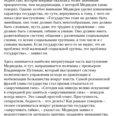
бедностью, которая впервые оказалась более значимым
приоритетом, чем модернизация, о которой Медведев также
говорил. Однако особое внимание Медведев уделил изменению
характера государства, по сути, вернувшись к тому, с чего он
начал свое выступление. «Государство тоже не должно быть
линейным, оно тоже должно быть многообразным, оно должно
быть сложным, пусть даже это труднее в управлении – оно
должно быть сложным, гибким и умным. Оно должно иметь
разветвлённую систему общения с различными социальными
слоями, со всеми социальными группами, в том числе и с
самыми малыми. Если государство кого-то не видит, это не
проблема этой маленькой социальной группы, это проблема
государства», - заявил он.
Здесь начинается наиболее интригующая часть выступления
Медведева, и тут, напрашивается полемика с премьером
Владимиром Путиным, который выстраивает систему
политического управления исходя из ориентации и
мобилизации большинства вокруг власти. Самой резонансной
фразой главы государства стал призыв отказаться от
«закручивания гаек». «Сегодня как никогда велико искушение
в очередной раз заняться «закручиванием гаек» – поводов
всегда много. Это самый простой ответ. Преступность,
сепаратизм, бедность – что делать? Как раньше говорили –
теснее сплачиваться вокруг руководства государства,
«закручивать гайки», - указал он. Медведев заявил о
недопустимости заглушать критику, подавлять меньшинства,