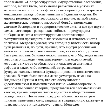
проблемами. «Прогрессирующее имущественное расслоение,
которое, может быть, было менее рельефным в условиях
экономического роста, на фоне кризиса приводит к открытым
конфликтам между обеспеченными и бедными людьми. Во
многих регионах мира возрождаются вполне, на мой взгляд,
экстремистские учения о классовой борьбе, происходят
уличные беспорядки и террористические акты, а кое-где идут и
самые настоящие гражданские войны», - предупредил
он.Однако на этом констатирующая составляющая
выступления президента была закончена и началась чистая
политика. Медведев указал, что сегодня у власти есть выбор
пути развития и, по сути, признал, что внутри российской
элиты нет согласия относительно того, какой выбор должен
быть реализован. Условно можно указать, что Медведев начал
говорить о подходе «консерваторов», или охранителей,
которые ратуют за стабильность и опасаются значимых
реформ и каких-либо изменений, затрагивающих
фундаментальные основы функционирования политического
режима. В этом было весьма легко усмотреть намек на
Владимира Путина и тех, кто его обслуживает в
идеологическом и политическом плане. «Многообразие, о
котором мы сейчас говорим, представляется бессмысленным
хаосом, крахом национального единства и общественной
солидарности. После этого следуют абсолютно нехитрые
призывы применять силу, защищать традиционную культуру и
нравственность и так далее», - заявил Медведев.