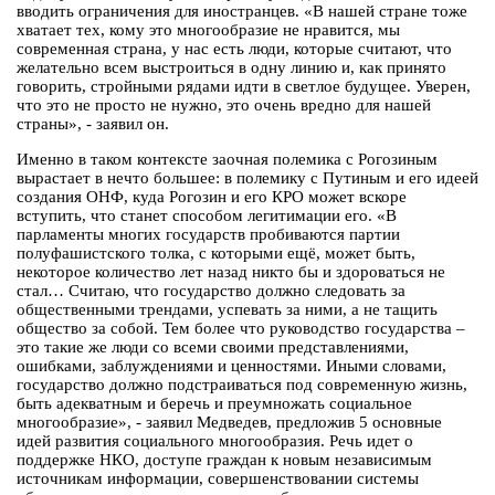
вводить ограничения для иностранцев. «В нашей стране тоже
хватает тех, кому это многообразие не нравится, мы
современная страна, у нас есть люди, которые считают, что
желательно всем выстроиться в одну линию и, как принято
говорить, стройными рядами идти в светлое будущее. Уверен,
что это не просто не нужно, это очень вредно для нашей
страны», - заявил он.
Именно в таком контексте заочная полемика с Рогозиным
вырастает в нечто большее: в полемику с Путиным и его идеей
создания ОНФ, куда Рогозин и его КРО может вскоре
вступить, что станет способом легитимации его. «В
парламенты многих государств пробиваются партии
полуфашистского толка, с которыми ещё, может быть,
некоторое количество лет назад никто бы и здороваться не
стал… Считаю, что государство должно следовать за
общественными трендами, успевать за ними, а не тащить
общество за собой. Тем более что руководство государства –
это такие же люди со всеми своими представлениями,
ошибками, заблуждениями и ценностями. Иными словами,
государство должно подстраиваться под современную жизнь,
быть адекватным и беречь и преумножать социальное
многообразие», - заявил Медведев, предложив 5 основные
идей развития социального многообразия. Речь идет о
поддержке НКО, доступе граждан к новым независимым
источникам информации, совершенствовании системы