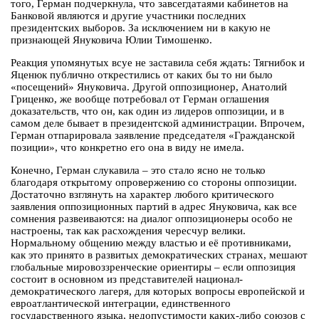
того, Герман подчеркнула, что завсегдатаями кабинетов на
Банковой являются и другие участники последних
президентских выборов. За исключением ни в какую не
признающей Януковича Юлии Тимошенко.
Реакция упомянутых всуе не заставила себя ждать: Тягнибок и
Яценюк публично открестились от каких бы то ни было
«посещений» Януковича. Другой оппозиционер, Анатолий
Гриценко, же вообще потребовал от Герман оглашения
доказательств, что он, как один из лидеров оппозиции, и в
самом деле бывает в президентской администрации. Впрочем,
Герман отпарировала заявление председателя «Гражданской
позиции», что конкретно его она в виду не имела.
Конечно, Герман слукавила – это стало ясно не только
благодаря открытому опровержению со стороны оппозиции.
Достаточно взглянуть на характер любого критического
заявления оппозиционных партий в адрес Януковича, как все
сомнения развеиваются: на диалог оппозиционеры особо не
настроены, так как расхождения чересчур велики.
Нормальному общению между властью и её противниками,
как это принято в развитых демократических странах, мешают
глобальные мировоззренческие ориентиры – если оппозиция
состоит в основном из представителей национал-
демократического лагеря, для которых вопросы европейской и
евроатлантической интеграции, единственного
государственного языка, недопустимости каких-либо союзов с