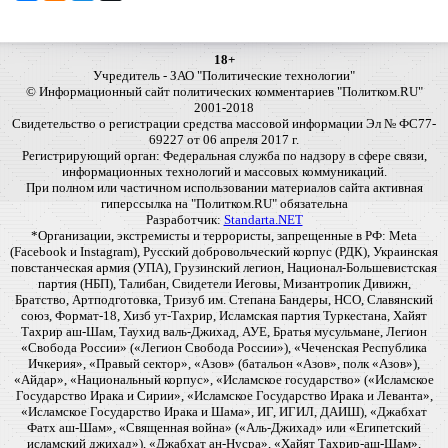
18+
Учредитель - ЗАО "Политические технологии"
© Информационный сайт политических комментариев "Политком.RU"
2001-2018
Свидетельство о регистрации средства массовой информации Эл № ФС77-
69227 от 06 апреля 2017 г.
Регистрирующий орган: Федеральная служба по надзору в сфере связи,
информационных технологий и массовых коммуникаций.
При полном или частичном использовании материалов сайта активная
гиперссылка на "Политком.RU" обязательна
Разработчик:
Standarta.NET
*Организации, экстремисты и террористы, запрещенные в РФ: Meta
(Facebook и Instagram), Русский добровольческий корпус (РДК), Украинская
повстанческая армия (УПА), Грузинский легион, Национал-Большевистская
партия (НБП), Талибан, Свидетели Иеговы, Мизантропик Дивижн,
Братство, Артподготовка, Тризуб им. Степана Бандеры, НСО, Славянский
союз, Формат-18, Хизб ут-Тахрир, Исламская партия Туркестана, Хайят
Тахрир аш-Шам, Таухид валь-Джихад, АУЕ, Братья мусульмане, Легион
«Свобода России» («Легион Свобода России»), «Чеченская Республика
Ичкерия», «Правый сектор», «Азов» (батальон «Азов», полк «Азов»),
«Айдар», «Национальный корпус», «Исламское государство» («Исламское
Государство Ирака и Сирии», «Исламское Государство Ирака и Леванта»,
«Исламское Государство Ирака и Шама», ИГ, ИГИЛ, ДАИШ), «Джабхат
Фатх аш-Шам», «Священная война» («Аль-Джихад» или «Египетский
исламский джихад»), «Джабхат ан-Нусра», «Хайят Тахрир-аш-Шам»,