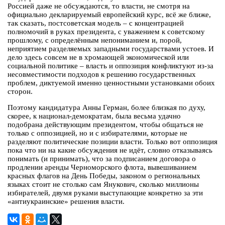
Россией даже не обсуждаются, то власти, не смотря на
официально декларируемый европейский курс, всё же ближе,
так сказать, постсоветская модель – с концентрацией
полномочий в руках президента, с уважением к советскому
прошлому, с определённым непониманием и, порой,
неприятием разделяемых западными государствами устоев. И
дело здесь совсем не в хромающей экономической или
социальной политике – власть и оппозиция конфликтуют из-за
несовместимости подходов к решению государственных
проблем, диктуемой именно ценностными установками обоих
сторон.
Поэтому кандидатура Анны Герман, более близкая по духу,
скорее, к национал-демократам, была весьма удачно
подобрана действующим президентом, чтобы общаться не
только с оппозицией, но и с избирателями, которые не
разделяют политические позиции власти. Только вот оппозиция
пока что ни на какие обсуждения не идёт, словно отказываясь
понимать (и принимать), что за подписанием договора о
продлении аренды Черноморского флота, вывешиванием
красных флагов на День Победы, законом о региональных
языках стоит не столько сам Янукович, сколько миллионы
избирателей, двумя руками выступающие конкретно за эти
«антиукраинские» решения власти.