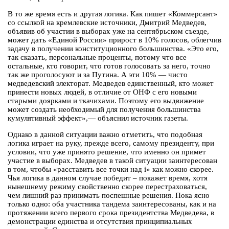
В то же время есть и другая логика. Как пишет «Коммерсант»
со ссылкой на кремлевские источники, Дмитрий Медведев,
объявив об участии в выборах уже на сентябрьском съезде,
может дать «Единой России» прирост в 10% голосов, облегчив
задачу в получении конституционного большинства. «Это его,
так сказать, персональные проценты, потому что все
остальные, кто говорит, что готов голосовать за него, точно
так же проголосуют и за Путина. А эти 10% — чисто
медведевский электорат. Медведев единственный, кто может
принести новых людей, в отличие от ОНФ с его новыми
старыми доярками и ткачихами. Поэтому его выдвижение
может создать необходимый для получения большинства
кумулятивный эффект»,— объяснил источник газеты.
Однако в данной ситуации важно отметить, что подобная
логика играет на руку, прежде всего, самому президенту, при
условии, что уже принято решение, что именно он примет
участие в выборах. Медведев в такой ситуации заинтересован
в том, чтобы «расставить все точки над i» как можно скорее.
Чья логика в данном случае победит – покажет время, хотя
нынешнему режиму свойственно скорее перестраховаться,
чем лишний раз принимать поспешные решения. Пока ясно
только одно: оба участника тандема заинтересованы, как и на
протяжении всего первого срока президентства Медведева, в
демонстрации единства и отсутствия принципиальных