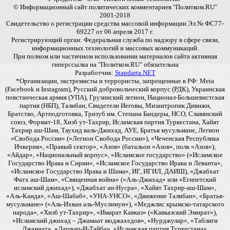
© Информационный сайт политических комментариев "Политком.RU"
2001-2018
Свидетельство о регистрации средства массовой информации Эл № ФС77-
69227 от 06 апреля 2017 г.
Регистрирующий орган: Федеральная служба по надзору в сфере связи,
информационных технологий и массовых коммуникаций.
При полном или частичном использовании материалов сайта активная
гиперссылка на "Политком.RU" обязательна
Разработчик:
Standarta.NET
*Организации, экстремисты и террористы, запрещенные в РФ: Meta
(Facebook и Instagram), Русский добровольческий корпус (РДК), Украинская
повстанческая армия (УПА), Грузинский легион, Национал-Большевистская
партия (НБП), Талибан, Свидетели Иеговы, Мизантропик Дивижн,
Братство, Артподготовка, Тризуб им. Степана Бандеры, НСО, Славянский
союз, Формат-18, Хизб ут-Тахрир, Исламская партия Туркестана, Хайят
Тахрир аш-Шам, Таухид валь-Джихад, АУЕ, Братья мусульмане, Легион
«Свобода России» («Легион Свобода России»), «Чеченская Республика
Ичкерия», «Правый сектор», «Азов» (батальон «Азов», полк «Азов»),
«Айдар», «Национальный корпус», «Исламское государство» («Исламское
Государство Ирака и Сирии», «Исламское Государство Ирака и Леванта»,
«Исламское Государство Ирака и Шама», ИГ, ИГИЛ, ДАИШ), «Джабхат
Фатх аш-Шам», «Священная война» («Аль-Джихад» или «Египетский
исламский джихад»), «Джабхат ан-Нусра», «Хайят Тахрир-аш-Шам»,
«Аль-Каида», «Аш-Шабаб», «УНА-УНСО», «Движение Талибан», «Братья-
мусульмане» («Аль-Ихван аль-Муслимун»), «Меджлис крымско-татарского
народа», «Хизб ут-Тахрир», «Имарат Кавказ» («Кавказский Эмират»),
«Исламский джихад – Джамаат моджахедов», «Нурджулар», «Таблиги
Джамаат», «Лашкар-И-Тайба», «Исламская партия Туркестана»,