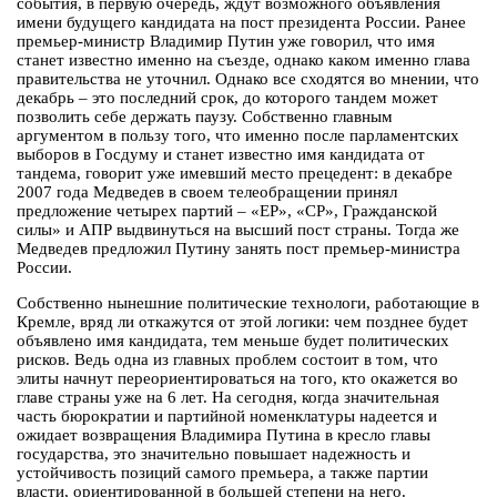
события, в первую очередь, ждут возможного объявления
имени будущего кандидата на пост президента России. Ранее
премьер-министр Владимир Путин уже говорил, что имя
станет известно именно на съезде, однако каком именно глава
правительства не уточнил. Однако все сходятся во мнении, что
декабрь – это последний срок, до которого тандем может
позволить себе держать паузу. Собственно главным
аргументом в пользу того, что именно после парламентских
выборов в Госдуму и станет известно имя кандидата от
тандема, говорит уже имевший место прецедент: в декабре
2007 года Медведев в своем телеобращении принял
предложение четырех партий – «ЕР», «СР», Гражданской
силы» и АПР выдвинуться на высший пост страны. Тогда же
Медведев предложил Путину занять пост премьер-министра
России.
Собственно нынешние политические технологи, работающие в
Кремле, вряд ли откажутся от этой логики: чем позднее будет
объявлено имя кандидата, тем меньше будет политических
рисков. Ведь одна из главных проблем состоит в том, что
элиты начнут переориентироваться на того, кто окажется во
главе страны уже на 6 лет. На сегодня, когда значительная
часть бюрократии и партийной номенклатуры надеется и
ожидает возвращения Владимира Путина в кресло главы
государства, это значительно повышает надежность и
устойчивость позиций самого премьера, а также партии
власти, ориентированной в большей степени на него.