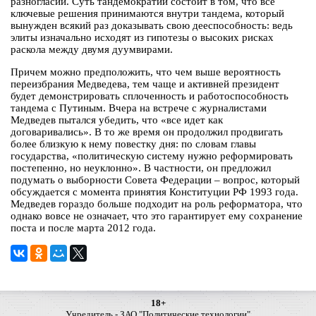
разногласий. Суть тандемократии состоит в том, что все
ключевые решения принимаются внутри тандема, который
вынужден всякий раз доказывать свою дееспособность: ведь
элиты изначально исходят из гипотезы о высоких рисках
раскола между двумя дуумвирами.
Причем можно предположить, что чем выше вероятность
переизбрания Медведева, тем чаще и активней президент
будет демонстрировать сплоченность и работоспособность
тандема с Путиным. Вчера на встрече с журналистами
Медведев пытался убедить, что «все идет как
договаривались». В то же время он продолжил продвигать
более близкую к нему повестку дня: по словам главы
государства, «политическую систему нужно реформировать
постепенно, но неуклонно». В частности, он предложил
подумать о выборности Совета Федерации – вопрос, который
обсуждается с момента принятия Конституции РФ 1993 года.
Медведев гораздо больше подходит на роль реформатора, что
однако вовсе не означает, что это гарантирует ему сохранение
поста и после марта 2012 года.
18+
Учредитель - ЗАО "Политические технологии"