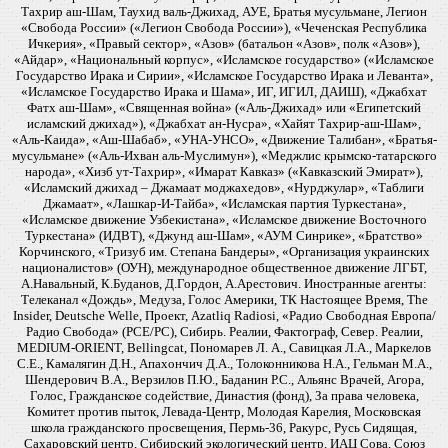
Тахрир аш-Шам, Таухид валь-Джихад, АУЕ, Братья мусульмане, Легион
«Свобода России» («Легион Свобода России»), «Чеченская Республика
Ичкерия», «Правый сектор», «Азов» (батальон «Азов», полк «Азов»),
«Айдар», «Национальный корпус», «Исламское государство» («Исламское
Государство Ирака и Сирии», «Исламское Государство Ирака и Леванта»,
«Исламское Государство Ирака и Шама», ИГ, ИГИЛ, ДАИШ), «Джабхат
Фатх аш-Шам», «Священная война» («Аль-Джихад» или «Египетский
исламский джихад»), «Джабхат ан-Нусра», «Хайят Тахрир-аш-Шам»,
«Аль-Каида», «Аш-Шабаб», «УНА-УНСО», «Движение Талибан», «Братья-
мусульмане» («Аль-Ихван аль-Муслимун»), «Меджлис крымско-татарского
народа», «Хизб ут-Тахрир», «Имарат Кавказ» («Кавказский Эмират»),
«Исламский джихад – Джамаат моджахедов», «Нурджулар», «Таблиги
Джамаат», «Лашкар-И-Тайба», «Исламская партия Туркестана»,
«Исламское движение Узбекистана», «Исламское движение Восточного
Туркестана» (ИДВТ), «Джунд аш-Шам», «АУМ Синрике», «Братство»
Корчинского, «Тризуб им. Степана Бандеры», «Организация украинских
националистов» (ОУН), международное общественное движение ЛГБТ,
А.Навальный, К.Буданов, Д.Гордон, А.Арестович. Иностранные агенты:
Телеканал «Дождь», Медуза, Голос Америки, ТК Настоящее Время, The
Insider, Deutsche Welle, Проект, Azatliq Radiosi, «Радио Свободная Европа/
Радио Свобода» (PCE/PC), Сибирь. Реалии, Фактограф, Север. Реалии,
MEDIUM-ORIENT, Bellingcat, Пономарев Л. А., Савицкая Л.А., Маркелов
С.Е., Камалягин Д.Н., Апахончич Д.А., Толоконникова Н.А., Гельман М.А.,
Шендерович В.А., Верзилов П.Ю., Баданин Р.С., Альянс Врачей, Агора,
Голос, Гражданское содействие, Династия (фонд), За права человека,
Комитет против пыток, Левада-Центр, Молодая Карелия, Московская
школа гражданского просвещения, Пермь-36, Ракурс, Русь Сидящая,
Сахаровский центр, Сибирский экологический центр, ИАЦ Сова, Союз