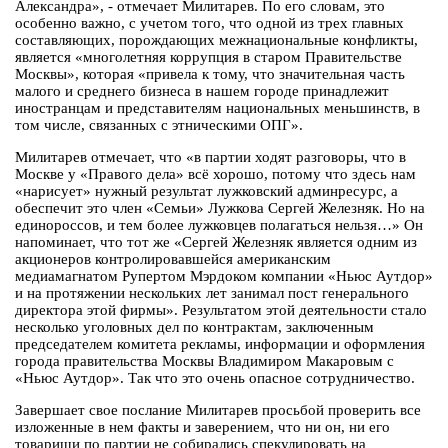
Александра», - отмечает Милитарев. По его словам, это
особенно важно, с учетом того, что одной из трех главных
составляющих, порождающих межнациональные конфликты,
является «многолетняя коррупция в старом Правительстве
Москвы», которая «привела к тому, что значительная часть
малого и среднего бизнеса в нашем городе принадлежит
иностранцам и представителям национальных меньшинств, в
том числе, связанных с этническими ОПГ».
Милитарев отмечает, что «в партии ходят разговоры, что в
Москве у «Правого дела» всё хорошо, потому что здесь нам
«нарисует» нужный результат лужковский админресурс, а
обеспечит это член «Семьи» Лужкова Сергей Железняк. Но на
единороссов, и тем более лужковцев полагаться нельзя…» Он
напоминает, что тот же «Сергей Железняк является одним из
акционеров контролировавшейся американским
медиамагнатом Рупертом Мэрдоком компании «Ньюс Аутдор»
и на протяжении нескольких лет занимал пост генерального
директора этой фирмы». Результатом этой деятельности стало
несколько уголовных дел по контрактам, заключенным
председателем комитета рекламы, информации и оформления
города правительства Москвы Владимиром Макаровым с
«Ньюс Аутдор». Так что это очень опасное сотрудничество.
Завершает свое послание Милитарев просьбой проверить все
изложенные в нем факты и заверением, что ни он, ни его
товарищи по партии не собирались спекулировать на