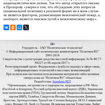
националистическом уклоне. Так что автор открытого письма
к Прохорову «уверен в том, что обсуждение этих вопросов
(национальной политики) в разумной форме ни в коем случае
не является фактором, разжигающим межэтнический пожар, а,
наоборот, является поиском путей к межэтническому миру».
18+
Учредитель - ЗАО "Политические технологии"
© Информационный сайт политических комментариев "Политком.RU"
2001-2018
Свидетельство о регистрации средства массовой информации Эл № ФС77-
69227 от 06 апреля 2017 г.
Регистрирующий орган: Федеральная служба по надзору в сфере связи,
информационных технологий и массовых коммуникаций.
При полном или частичном использовании материалов сайта активная
гиперссылка на "Политком.RU" обязательна
Разработчик:
Standarta.NET
*Организации, экстремисты и террористы, запрещенные в РФ: Meta
(Facebook и Instagram), Русский добровольческий корпус (РДК), Украинская
повстанческая армия (УПА), Грузинский легион, Национал-Большевистская
партия (НБП), Талибан, Свидетели Иеговы, Мизантропик Дивижн,
Братство, Артподготовка, Тризуб им. Степана Бандеры, НСО, Славянский
союз, Формат-18, Хизб ут-Тахрир, Исламская партия Туркестана, Хайят