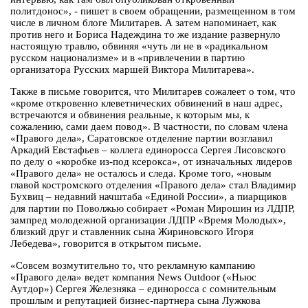
политдонос», - пишет в своем обращении, размещенном в том
числе в личном блоге Милитарев. А затем напоминает, как
против него и Бориса Надеждина то же издание развернуло
настоящую травлю, обвиняя «чуть ли не в «радикальном
русском национализме» и в «привлечении в партию
организатора Русских маршей Виктора Милитарева».
Также в письме говорится, что Милитарев сожалеет о том, что
«кроме откровенно клеветнических обвинений в наш адрес,
встречаются и обвинения реальные, к которым мы, к
сожалению, сами даем повод». В частности, по словам члена
«Правого дела», Саратовское отделение партии возглавил
Аркадий Евстафьев – коллега единоросса Сергея Лисовского
по делу о «коробке из-под ксерокса», от изначальных лидеров
«Правого дела» не осталось и следа. Кроме того, «новым
главой костромского отделения «Правого дела» стал Владимир
Бухвиц – недавний начштаба «Единой России», а пиарщиков
для партии по Поволжью собирает «Роман Мирошин из ЛДПР,
зампред молодежной организации ЛДПР «Время Молодых»,
близкий друг и ставленник сына Жириновского Игоря
Лебедева», говорится в открытом письме.
«Совсем возмутительно то, что рекламную кампанию
«Правого дела» ведет компания News Outdoor («Ньюс
Аутдор») Сергея Железняка – единоросса с сомнительным
прошлым и репутацией бизнес-партнера сына Лужкова