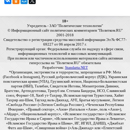
18+
Учредитель - ЗАО "Политические технологии"
© Информационный сайт политических комментариев "Политком.RU"
2001-2018
Свидетельство о регистрации средства массовой информации Эл № ФС77-
69227 от 06 апреля 2017 г.
Регистрирующий орган: Федеральная служба по надзору в сфере связи,
информационных технологий и массовых коммуникаций.
При полном или частичном использовании материалов сайта активная
гиперссылка на "Политком.RU" обязательна
Разработчик:
Standarta.NET
*Организации, экстремисты и террористы, запрещенные в РФ: Meta
(Facebook и Instagram), Русский добровольческий корпус (РДК), Украинская
повстанческая армия (УПА), Грузинский легион, Национал-Большевистская
партия (НБП), Талибан, Свидетели Иеговы, Мизантропик Дивижн,
Братство, Артподготовка, Тризуб им. Степана Бандеры, НСО, Славянский
союз, Формат-18, Хизб ут-Тахрир, Исламская партия Туркестана, Хайят
Тахрир аш-Шам, Таухид валь-Джихад, АУЕ, Братья мусульмане, Легион
«Свобода России» («Легион Свобода России»), «Чеченская Республика
Ичкерия», «Правый сектор», «Азов» (батальон «Азов», полк «Азов»),
«Айдар», «Национальный корпус», «Исламское государство» («Исламское
Государство Ирака и Сирии», «Исламское Государство Ирака и Леванта»,
«Исламское Государство Ирака и Шама», ИГ, ИГИЛ, ДАИШ), «Джабхат
Фатх аш-Шам», «Священная война» («Аль-Джихад» или «Египетский