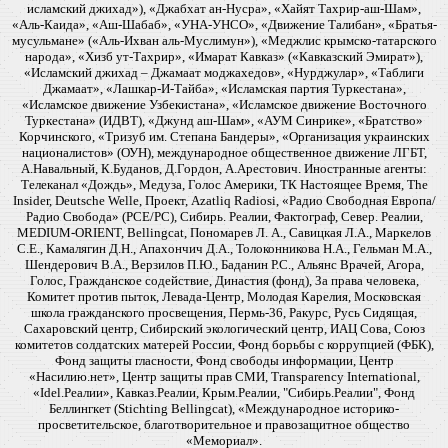
исламский джихад»), «Джабхат ан-Нусра», «Хайят Тахрир-аш-Шам»,
«Аль-Каида», «Аш-Шабаб», «УНА-УНСО», «Движение Талибан», «Братья-
мусульмане» («Аль-Ихван аль-Муслимун»), «Меджлис крымско-татарского
народа», «Хизб ут-Тахрир», «Имарат Кавказ» («Кавказский Эмират»),
«Исламский джихад – Джамаат моджахедов», «Нурджулар», «Таблиги
Джамаат», «Лашкар-И-Тайба», «Исламская партия Туркестана»,
«Исламское движение Узбекистана», «Исламское движение Восточного
Туркестана» (ИДВТ), «Джунд аш-Шам», «АУМ Синрике», «Братство»
Корчинского, «Тризуб им. Степана Бандеры», «Организация украинских
националистов» (ОУН), международное общественное движение ЛГБТ,
А.Навальный, К.Буданов, Д.Гордон, А.Арестович. Иностранные агенты:
Телеканал «Дождь», Медуза, Голос Америки, ТК Настоящее Время, The
Insider, Deutsche Welle, Проект, Azatliq Radiosi, «Радио Свободная Европа/
Радио Свобода» (PCE/PC), Сибирь. Реалии, Фактограф, Север. Реалии,
MEDIUM-ORIENT, Bellingcat, Пономарев Л. А., Савицкая Л.А., Маркелов
С.Е., Камалягин Д.Н., Апахончич Д.А., Толоконникова Н.А., Гельман М.А.,
Шендерович В.А., Верзилов П.Ю., Баданин Р.С., Альянс Врачей, Агора,
Голос, Гражданское содействие, Династия (фонд), За права человека,
Комитет против пыток, Левада-Центр, Молодая Карелия, Московская
школа гражданского просвещения, Пермь-36, Ракурс, Русь Сидящая,
Сахаровский центр, Сибирский экологический центр, ИАЦ Сова, Союз
комитетов солдатских матерей России, Фонд борьбы с коррупцией (ФБК),
Фонд защиты гласности, Фонд свободы информации, Центр
«Насилию.нет», Центр защиты прав СМИ, Transparency International,
«Idel.Реалии», Кавказ.Реалии, Крым.Реалии, "Сибирь.Реалии", Фонд
Беллингкет (Stichting Bellingcat), «Международное историко-
просветительское, благотворительное и правозащитное общество
«Мемориал».