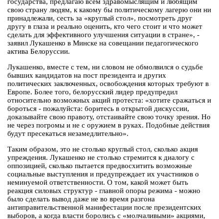
государства, предлагаю всем здравомыслящим и любящим
свою страну людям, к какому бы политическому лагерю они ни
принадлежали, сесть за «круглый стол», посмотреть друг
другу в глаза и реально оценить, кто чего стоит и что может
сделать для эффективного улучшения ситуации в стране», -
заявил Лукашенко в Минске на совещании педагогического
актива Белоруссии.
Лукашенко, вместе с тем, ни словом не обмолвился о судьбе
бывших кандидатов на пост президента и других
политических заключенных, освобождения которых требуют в
Европе. Более того, белорусский лидер предупредил
относительно возможных акций протеста: «хотите сражаться и
бороться - пожалуйста: боритесь в открытой дискуссии,
доказывайте свою правоту, отстаивайте свою точку зрения. Но
не через погромы и не с оружием в руках. Подобные действия
будут пресекаться незамедлительно».
Таким образом, это не столько круглый стол, сколько акция
упреждения. Лукашенко не столько стремится к диалогу с
оппозицией, сколько пытается предвосхитить возможные
социальные выступления и предупреждает их участников о
неминуемой ответственности. О том, какой может быть
реакция силовых структур - главной опоры режима - можно
было сделать вывод даже не во время разгона
антиправительственной манифестации после президентских
выборов, а когда власти боролись с «молчаливыми» акциями,