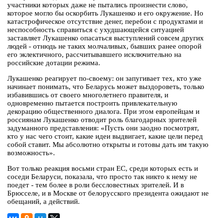
участники которых даже не пытались произнести слово,
которое могло бы оскорбить Лукашенко и его окружение. Но
катастрофическое отсутствие денег, перебои с продуктами и
неспособность справиться с ухудшающейся ситуацией
заставляет Лукашенко опасаться выступлений совсем других
людей - отнюдь не таких молчаливых, бывших ранее опорой
его эклектичного, рассчитывавшего исключительно на
российские дотации режима.
Лукашенко реагирует по-своему: он запугивает тех, кто уже
начинает понимать, что Беларусь может выздороветь, только
избавившись от своего многолетнего правителя, и
одновременно пытается построить привлекательную
декорацию общественного диалога. При этом европейцам и
россиянам Лукашенко отводит роль благодарных зрителей
задуманного представления: «Пусть они заодно посмотрят,
кто у нас чего стоит, какие идеи выдвигает, какие цели перед
собой ставит. Мы абсолютно открыты и готовы дать им такую
возможность».
Вот только реакция восьми стран ЕС, среди которых есть и
соседи Беларуси, показала, что просто так никто к нему не
поедет - тем более в роли бессловестных зрителей. И в
Брюсселе, и в Москве от белорусского президента ожидают не
обещаний, а действий.