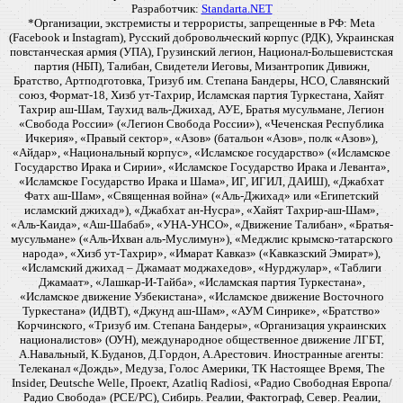
Разработчик:
Standarta.NET
*Организации, экстремисты и террористы, запрещенные в РФ: Meta
(Facebook и Instagram), Русский добровольческий корпус (РДК), Украинская
повстанческая армия (УПА), Грузинский легион, Национал-Большевистская
партия (НБП), Талибан, Свидетели Иеговы, Мизантропик Дивижн,
Братство, Артподготовка, Тризуб им. Степана Бандеры, НСО, Славянский
союз, Формат-18, Хизб ут-Тахрир, Исламская партия Туркестана, Хайят
Тахрир аш-Шам, Таухид валь-Джихад, АУЕ, Братья мусульмане, Легион
«Свобода России» («Легион Свобода России»), «Чеченская Республика
Ичкерия», «Правый сектор», «Азов» (батальон «Азов», полк «Азов»),
«Айдар», «Национальный корпус», «Исламское государство» («Исламское
Государство Ирака и Сирии», «Исламское Государство Ирака и Леванта»,
«Исламское Государство Ирака и Шама», ИГ, ИГИЛ, ДАИШ), «Джабхат
Фатх аш-Шам», «Священная война» («Аль-Джихад» или «Египетский
исламский джихад»), «Джабхат ан-Нусра», «Хайят Тахрир-аш-Шам»,
«Аль-Каида», «Аш-Шабаб», «УНА-УНСО», «Движение Талибан», «Братья-
мусульмане» («Аль-Ихван аль-Муслимун»), «Меджлис крымско-татарского
народа», «Хизб ут-Тахрир», «Имарат Кавказ» («Кавказский Эмират»),
«Исламский джихад – Джамаат моджахедов», «Нурджулар», «Таблиги
Джамаат», «Лашкар-И-Тайба», «Исламская партия Туркестана»,
«Исламское движение Узбекистана», «Исламское движение Восточного
Туркестана» (ИДВТ), «Джунд аш-Шам», «АУМ Синрике», «Братство»
Корчинского, «Тризуб им. Степана Бандеры», «Организация украинских
националистов» (ОУН), международное общественное движение ЛГБТ,
А.Навальный, К.Буданов, Д.Гордон, А.Арестович. Иностранные агенты:
Телеканал «Дождь», Медуза, Голос Америки, ТК Настоящее Время, The
Insider, Deutsche Welle, Проект, Azatliq Radiosi, «Радио Свободная Европа/
Радио Свобода» (PCE/PC), Сибирь. Реалии, Фактограф, Север. Реалии,