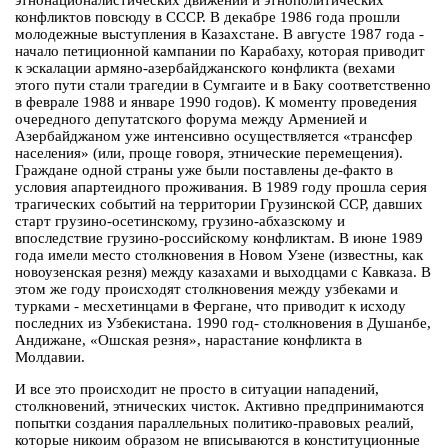
этнонационалистических движений и этнополитических
конфликтов повсюду в СССР. В декабре 1986 года прошли
молодежные выступления в Казахстане. В августе 1987 года -
начало петиционной кампании по Карабаху, которая приводит
к эскалации армяно-азербайджанского конфликта (вехами
этого пути стали трагедии в Сумгаите и в Баку соответственно
в феврале 1988 и январе 1990 годов). К моменту проведения
очередного депутатского форума между Арменией и
Азербайджаном уже интенсивно осуществляется «трансфер
населения» (или, проще говоря, этнические перемещения).
Граждане одной страны уже были поставлены де-факто в
условия апартеидного проживания. В 1989 году прошла серия
трагических событий на территории Грузинской ССР, давших
старт грузино-осетинскому, грузино-абхазскому и
впоследствие грузино-российскому конфликтам. В июне 1989
года имели место столкновения в Новом Узене (известны, как
новоузенская резня) между казахами и выходцами с Кавказа. В
этом же году происходят столкновения между узбеками и
турками - месхетинцами в Фергане, что приводит к исходу
последних из Узбекистана. 1990 год- столкновения в Душанбе,
Андижане, «Ошская резня», нарастание конфликта в
Молдавии.
И все это происходит не просто в ситуации нападений,
столкновений, этнических чисток. Активно предпринимаются
попытки создания параллельных политико-правовых реалий,
которые никоим образом не вписываются в конституционные