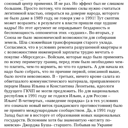
союзный центр применял. И не раз. Но эффект был не слишком
большим. Просто потому, что помимо силы нужно считаться
легитимной властью, опираться на доверие народа, которого
не было даже в 1989 году, не говоря уже о 1991! Тут скептик
может возразить: в результате к власти пришли еще худшие
кадры! Но этот аргумент не оправдывает бездарность и
беспомощность оппонентов этих «худших». Во-вторых, у
Союза не было экономической возможности для собирания
земель. Шла сложнейшая трансформация старого уклада.
Согласимся, что в условиях ремонта разрушенной квартиры и
с возможностями инженерной зарплаты трудно мечтать о
покупке «Мерседеса». Войскам, которые надо было применять
по всему периметру границ, перед этим было необходимо чем-
то платить, чем-то кормить, во что-то одевать. А для начала их
надо было собрать, что по причине первой, описанной выше,
было почти невозможно. В - третьих, ничего кроме салата из
обветшалого коммунистического материала, приправленного
перцем Ивана Ильина и Константина Леонтьева, идеологи
будущего ГКЧП не могли предложить. Но для национальных
республик в 1991 году не годился Ильин, а для России –
Ильич! В-четвертых, «наведение порядка» (а в тех условиях
это означало новый виток гражданского противостояния) было
не принято международным сообществом. Да, в 1991 году
Запад был не в восторге от образования новых национальных
государств. Вспомним хотя бы знаменитую «котлету по-
киевски» Джорджа Буша- старшего. Побывав на Украине