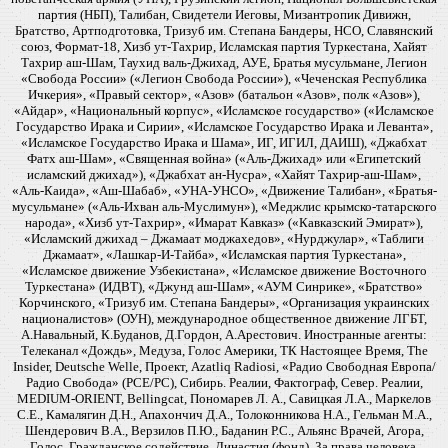
партия (НБП), Талибан, Свидетели Иеговы, Мизантропик Дивижн,
Братство, Артподготовка, Тризуб им. Степана Бандеры, НСО, Славянский
союз, Формат-18, Хизб ут-Тахрир, Исламская партия Туркестана, Хайят
Тахрир аш-Шам, Таухид валь-Джихад, АУЕ, Братья мусульмане, Легион
«Свобода России» («Легион Свобода России»), «Чеченская Республика
Ичкерия», «Правый сектор», «Азов» (батальон «Азов», полк «Азов»),
«Айдар», «Национальный корпус», «Исламское государство» («Исламское
Государство Ирака и Сирии», «Исламское Государство Ирака и Леванта»,
«Исламское Государство Ирака и Шама», ИГ, ИГИЛ, ДАИШ), «Джабхат
Фатх аш-Шам», «Священная война» («Аль-Джихад» или «Египетский
исламский джихад»), «Джабхат ан-Нусра», «Хайят Тахрир-аш-Шам»,
«Аль-Каида», «Аш-Шабаб», «УНА-УНСО», «Движение Талибан», «Братья-
мусульмане» («Аль-Ихван аль-Муслимун»), «Меджлис крымско-татарского
народа», «Хизб ут-Тахрир», «Имарат Кавказ» («Кавказский Эмират»),
«Исламский джихад – Джамаат моджахедов», «Нурджулар», «Таблиги
Джамаат», «Лашкар-И-Тайба», «Исламская партия Туркестана»,
«Исламское движение Узбекистана», «Исламское движение Восточного
Туркестана» (ИДВТ), «Джунд аш-Шам», «АУМ Синрике», «Братство»
Корчинского, «Тризуб им. Степана Бандеры», «Организация украинских
националистов» (ОУН), международное общественное движение ЛГБТ,
А.Навальный, К.Буданов, Д.Гордон, А.Арестович. Иностранные агенты:
Телеканал «Дождь», Медуза, Голос Америки, ТК Настоящее Время, The
Insider, Deutsche Welle, Проект, Azatliq Radiosi, «Радио Свободная Европа/
Радио Свобода» (PCE/PC), Сибирь. Реалии, Фактограф, Север. Реалии,
MEDIUM-ORIENT, Bellingcat, Пономарев Л. А., Савицкая Л.А., Маркелов
С.Е., Камалягин Д.Н., Апахончич Д.А., Толоконникова Н.А., Гельман М.А.,
Шендерович В.А., Верзилов П.Ю., Баданин Р.С., Альянс Врачей, Агора,
Голос, Гражданское содействие, Династия (фонд), За права человека,