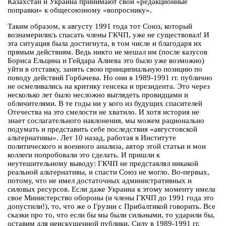
Казахстан и Украина принимают свои «редакционные
поправки» к общесоюзному «вопроснику».
Таким образом, к августу 1991 года тот Союз, который
вознамерились спасать члены ГКЧП, уже не существовал! И
эта ситуация была достигнута, в том числе и благодаря их
прямым действиям. Ведь никто не мешал им (после казусов
Бориса Ельцина и Гейдара Алиева это было уже возможно)
уйти в отставку, занять свою принципиальную позицию по
поводу действий Горбачева. Но они в 1989-1991 гг. публично
не осмеливались на критику генсека и президента. Это через
несколько лет было несложно выглядеть провидцами и
обличителями. В те годы ни у кого из будущих спасителей
Отечества на это смелости не хватило. И хотя история не
знает сослагательного наклонения, мы можем рационально
подумать и представить себе последствия «августовской
альтернативы». Лет 10 назад, работая в Институте
политического и военного анализа, автор этой статьи и мои
коллеги попробовали это сделать. И пришли к
неутешительному выводу: ГКЧП не представлял никакой
реальной альтернативы, и спасти Союз не могло. Во-первых,
потому, что не имел достаточных административных и
силовых ресурсов. Если даже Украина к этому моменту имела
свое Министерство обороны (и члены ГКЧП до 1991 года это
допустили!), то, что же о Грузии с Прибалтикой говорить. Все
сказки про то, что если бы мы были сильными, то ударили бы,
оставим для неискушенной публики. Силу в 1989-1991 гг.