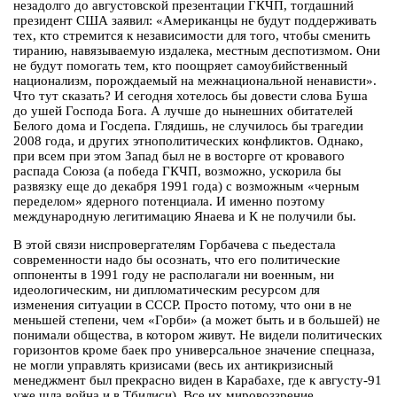
незадолго до августовской презентации ГКЧП, тогдашний
президент США заявил: «Американцы не будут поддерживать
тех, кто стремится к независимости для того, чтобы сменить
тиранию, навязываемую издалека, местным деспотизмом. Они
не будут помогать тем, кто поощряет самоубийственный
национализм, порождаемый на межнациональной ненависти».
Что тут сказать? И сегодня хотелось бы довести слова Буша
до ушей Господа Бога. А лучше до нынешних обитателей
Белого дома и Госдепа. Глядишь, не случилось бы трагедии
2008 года, и других этнополитических конфликтов. Однако,
при всем при этом Запад был не в восторге от кровавого
распада Союза (а победа ГКЧП, возможно, ускорила бы
развязку еще до декабря 1991 года) с возможным «черным
переделом» ядерного потенциала. И именно поэтому
международную легитимацию Янаева и К не получили бы.
В этой связи ниспровергателям Горбачева с пьедестала
современности надо бы осознать, что его политические
оппоненты в 1991 году не располагали ни военным, ни
идеологическим, ни дипломатическим ресурсом для
изменения ситуации в СССР. Просто потому, что они в не
меньшей степени, чем «Горби» (а может быть и в большей) не
понимали общества, в котором живут. Не видели политических
горизонтов кроме баек про универсальное значение спецназа,
не могли управлять кризисами (весь их антикризисный
менеджмент был прекрасно виден в Карабахе, где к августу-91
уже шла война и в Тбилиси). Все их мировоззрение