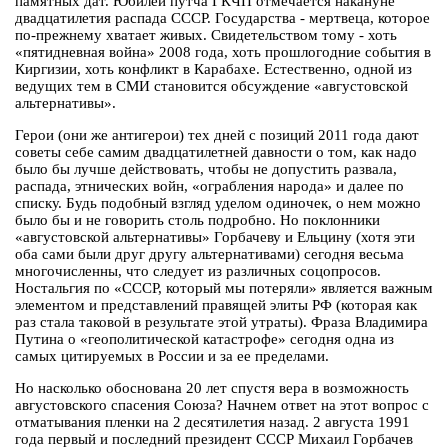
памятных дат. Юбилей путча ГКЧП отмечается накануне
двадцатилетия распада СССР. Государства - мертвеца, которое
по-прежнему хватает живых. Свидетельством тому - хоть
«пятидневная война» 2008 года, хоть прошлогодние события в
Киргизии, хоть конфликт в Карабахе. Естественно, одной из
ведущих тем в СМИ становится обсуждение «августовской
альтернативы».
Герои (они же антигерои) тех дней с позиций 2011 года дают
советы себе самим двадцатилетней давности о том, как надо
было бы лучше действовать, чтобы не допустить развала,
распада, этнических войн, «ограбления народа» и далее по
списку. Будь подобный взгляд уделом одиночек, о нем можно
было бы и не говорить столь подробно. Но поклонники
«августовской альтернативы» Горбачеву и Ельцину (хотя эти
оба сами были друг другу альтернативами) сегодня весьма
многочисленны, что следует из различных соцопросов.
Ностальгия по «СССР, который мы потеряли» является важным
элементом и представлений правящей элиты РФ (которая как
раз стала таковой в результате этой утраты). Фраза Владимира
Путина о «геополитической катастрофе» сегодня одна из
самых цитируемых в России и за ее пределами.
Но насколько обоснована 20 лет спустя вера в возможность
августовского спасения Союза? Начнем ответ на этот вопрос с
отматывания пленки на 2 десятилетия назад. 2 августа 1991
года первый и последний президент СССР Михаил Горбачев