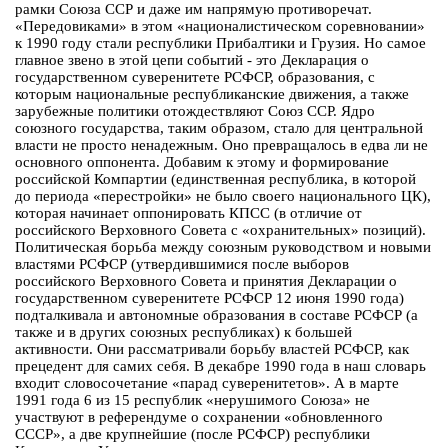
рамки Союза ССР и даже им напрямую противоречат.
«Передовиками» в этом «националистическом соревновании»
к 1990 году стали республики Прибалтики и Грузия. Но самое
главное звено в этой цепи событий - это Декларация о
государственном суверенитете РСФСР, образования, с
которым национальные республиканские движения, а также
зарубежные политики отождествляют Союз ССР. Ядро
союзного государства, таким образом, стало для центральной
власти не просто ненадежным. Оно превращалось в едва ли не
основного оппонента. Добавим к этому и формирование
российской Компартии (единственная республика, в которой
до периода «перестройки» не было своего национального ЦК),
которая начинает оппонировать КПСС (в отличие от
российского Верховного Совета с «охранительных» позиций).
Политическая борьба между союзным руководством и новыми
властями РСФСР (утвердившимися после выборов
российского Верховного Совета и принятия Декларации о
государственном суверенитете РСФСР 12 июня 1990 года)
подталкивала и автономные образования в составе РСФСР (а
также и в других союзных республиках) к большей
активности. Они рассматривали борьбу властей РСФСР, как
прецедент для самих себя. В декабре 1990 года в наш словарь
входит словосочетание «парад суверенитетов». А в марте
1991 года 6 из 15 республик «нерушимого Союза» не
участвуют в референдуме о сохранении «обновленного
СССР», а две крупнейшие (после РСФСР) республики