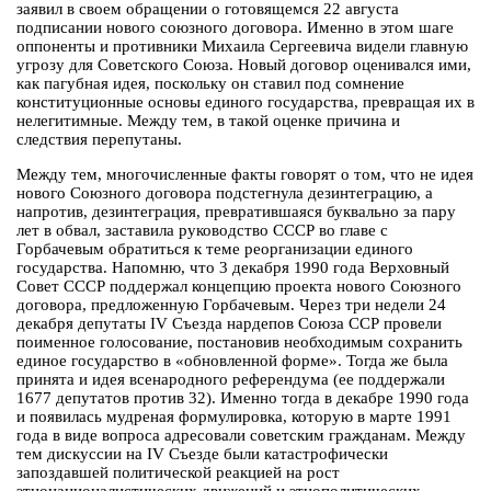
заявил в своем обращении о готовящемся 22 августа
подписании нового союзного договора. Именно в этом шаге
оппоненты и противники Михаила Сергеевича видели главную
угрозу для Советского Союза. Новый договор оценивался ими,
как пагубная идея, поскольку он ставил под сомнение
конституционные основы единого государства, превращая их в
нелегитимные. Между тем, в такой оценке причина и
следствия перепутаны.
Между тем, многочисленные факты говорят о том, что не идея
нового Союзного договора подстегнула дезинтеграцию, а
напротив, дезинтеграция, превратившаяся буквально за пару
лет в обвал, заставила руководство СССР во главе с
Горбачевым обратиться к теме реорганизации единого
государства. Напомню, что 3 декабря 1990 года Верховный
Совет СССР поддержал концепцию проекта нового Союзного
договора, предложенную Горбачевым. Через три недели 24
декабря депутаты IV Съезда нардепов Союза ССР провели
поименное голосование, постановив необходимым сохранить
единое государство в «обновленной форме». Тогда же была
принята и идея всенародного референдума (ее поддержали
1677 депутатов против 32). Именно тогда в декабре 1990 года
и появилась мудреная формулировка, которую в марте 1991
года в виде вопроса адресовали советским гражданам. Между
тем дискуссии на IV Съезде были катастрофически
запоздавшей политической реакцией на рост