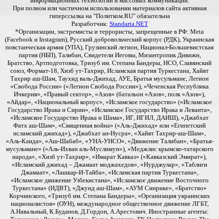
информационных технологий и массовых коммуникаций.
При полном или частичном использовании материалов сайта активная
гиперссылка на "Политком.RU" обязательна
Разработчик:
Standarta.NET
*Организации, экстремисты и террористы, запрещенные в РФ: Meta
(Facebook и Instagram), Русский добровольческий корпус (РДК), Украинская
повстанческая армия (УПА), Грузинский легион, Национал-Большевистская
партия (НБП), Талибан, Свидетели Иеговы, Мизантропик Дивижн,
Братство, Артподготовка, Тризуб им. Степана Бандеры, НСО, Славянский
союз, Формат-18, Хизб ут-Тахрир, Исламская партия Туркестана, Хайят
Тахрир аш-Шам, Таухид валь-Джихад, АУЕ, Братья мусульмане, Легион
«Свобода России» («Легион Свобода России»), «Чеченская Республика
Ичкерия», «Правый сектор», «Азов» (батальон «Азов», полк «Азов»),
«Айдар», «Национальный корпус», «Исламское государство» («Исламское
Государство Ирака и Сирии», «Исламское Государство Ирака и Леванта»,
«Исламское Государство Ирака и Шама», ИГ, ИГИЛ, ДАИШ), «Джабхат
Фатх аш-Шам», «Священная война» («Аль-Джихад» или «Египетский
исламский джихад»), «Джабхат ан-Нусра», «Хайят Тахрир-аш-Шам»,
«Аль-Каида», «Аш-Шабаб», «УНА-УНСО», «Движение Талибан», «Братья-
мусульмане» («Аль-Ихван аль-Муслимун»), «Меджлис крымско-татарского
народа», «Хизб ут-Тахрир», «Имарат Кавказ» («Кавказский Эмират»),
«Исламский джихад – Джамаат моджахедов», «Нурджулар», «Таблиги
Джамаат», «Лашкар-И-Тайба», «Исламская партия Туркестана»,
«Исламское движение Узбекистана», «Исламское движение Восточного
Туркестана» (ИДВТ), «Джунд аш-Шам», «АУМ Синрике», «Братство»
Корчинского, «Тризуб им. Степана Бандеры», «Организация украинских
националистов» (ОУН), международное общественное движение ЛГБТ,
А.Навальный, К.Буданов, Д.Гордон, А.Арестович. Иностранные агенты: