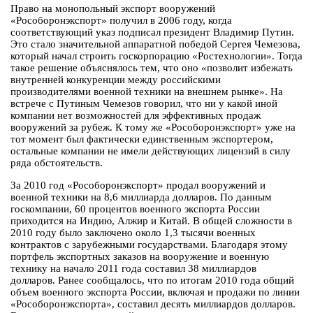
Право на монопольный экспорт вооружений
«Рособоронэкспорт» получил в 2006 году, когда
соответствующий указ подписал президент Владимир Путин.
Это стало значительной аппаратной победой Сергея Чемезова,
который начал строить госкорпорацию «Ростехнологии». Тогда
такое решение объяснялось тем, что оно «позволит избежать
внутренней конкуренции между российскими
производителями военной техники на внешнем рынке». На
встрече с Путиным Чемезов говорил, что ни у какой иной
компании нет возможностей для эффективных продаж
вооружений за рубеж. К тому же «Рособоронэкспорт» уже на
тот момент был фактически единственным экспортером,
остальные компании не имели действующих лицензий в силу
ряда обстоятельств.
За 2010 год «Рособоронэкспорт» продал вооружений и
военной техники на 8,6 миллиарда долларов. По данным
госкомпании, 60 процентов военного экспорта России
приходится на Индию, Алжир и Китай. В общей сложности в
2010 году было заключено около 1,3 тысячи военных
контрактов с зарубежными государствами. Благодаря этому
портфель экспортных заказов на вооружение и военную
технику на начало 2011 года составил 38 миллиардов
долларов. Ранее сообщалось, что по итогам 2010 года общий
объем военного экспорта России, включая и продажи по линии
«Рособоронэкспорта», составил десять миллиардов долларов.