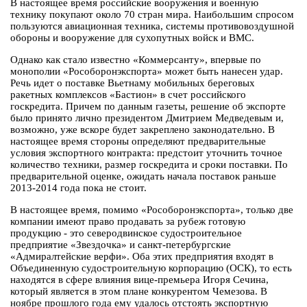
В настоящее время российские вооружения и военную
технику покупают около 70 стран мира. Наибольшим спросом
пользуются авиационная техника, системы противовоздушной
обороны и вооружение для сухопутных войск и ВМС.
Однако как стало известно «Коммерсанту», впервые по
монополии «Рособоронэкспорта» может быть нанесен удар.
Речь идет о поставке Вьетнаму мобильных береговых
ракетных комплексов «Бастион» в счет российского
госкредита. Причем по данным газеты, решение об экспорте
было принято лично президентом Дмитрием Медведевым и,
возможно, уже вскоре будет закреплено законодательно. В
настоящее время стороны определяют предварительные
условия экспортного контракта: предстоит уточнить точное
количество техники, размер госкредита и сроки поставки. По
предварительной оценке, ожидать начала поставок раньше
2013-2014 года пока не стоит.
В настоящее время, помимо «Рособоронэкспорта», только две
компании имеют право продавать за рубеж готовую
продукцию - это северодвинское судостроительное
предприятие «Звездочка» и санкт-петербургские
«Адмиралтейские верфи». Оба этих предприятия входят в
Объединенную судостроительную корпорацию (ОСК), то есть
находятся в сфере влияния вице-премьера Игоря Сечина,
который является в этом плане конкурентом Чемезова. В
ноябре прошлого года ему удалось отстоять экспортную