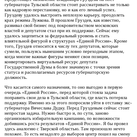
губернатора Тульской области стоит рассматривать не только
как кадровую перестановку, но и как его личный успех.
Груздеву удалось выстроить неплохую карьеру, преодолеть
крах режима Лужкова. В прошлом Груздев, как известно,
развивал свой бизнес под покровительством московских
властей и депутатом стал при их поддержке. Сейчас ему
удалось зацепиться за федеральный уровень и стать
влиятельной фигурой в структурах «Единой России». Кроме
того, Груздев относится к числу тех депутатов, которые
сумели, пользуясь нынешним условно переходным этапом,
когда многие важные фигуры меняют свои позиции,
конвертировать виртуальный ресурс депутата
Государственной Думы в более значимую с точки зрения
статуса и располагаемых ресурсов губернаторскую
должность.
Что касается самого назначения, то оно выгодно в первую
очередь «Единой России», перед которой стояла задача
поправить свои дела в Тульской области, где власть потеряла
поддержку. Именно из-за этого попросили уйти в отставку экс-
губернатора Вячеслава Дудку. Перед Груздевым сейчас стоит
непростая задача. Нужно быстро и, по сути, заново
организовать избирательную кампанию, по возможности
добившись роста результатов «Единой России». Я бы провел
здесь аналогию с Тверской областью. Там произошло нечто
похожее. То есть незадолго до выборов центр пошел на смену