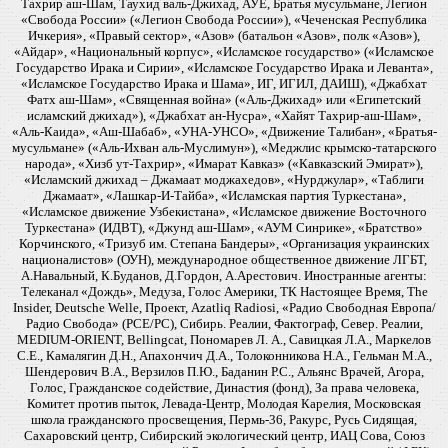
Тахрир аш-Шам, Таухид валь-Джихад, АУЕ, Братья мусульмане, Легион
«Свобода России» («Легион Свобода России»), «Чеченская Республика
Ичкерия», «Правый сектор», «Азов» (батальон «Азов», полк «Азов»),
«Айдар», «Национальный корпус», «Исламское государство» («Исламское
Государство Ирака и Сирии», «Исламское Государство Ирака и Леванта»,
«Исламское Государство Ирака и Шама», ИГ, ИГИЛ, ДАИШ), «Джабхат
Фатх аш-Шам», «Священная война» («Аль-Джихад» или «Египетский
исламский джихад»), «Джабхат ан-Нусра», «Хайят Тахрир-аш-Шам»,
«Аль-Каида», «Аш-Шабаб», «УНА-УНСО», «Движение Талибан», «Братья-
мусульмане» («Аль-Ихван аль-Муслимун»), «Меджлис крымско-татарского
народа», «Хизб ут-Тахрир», «Имарат Кавказ» («Кавказский Эмират»),
«Исламский джихад – Джамаат моджахедов», «Нурджулар», «Таблиги
Джамаат», «Лашкар-И-Тайба», «Исламская партия Туркестана»,
«Исламское движение Узбекистана», «Исламское движение Восточного
Туркестана» (ИДВТ), «Джунд аш-Шам», «АУМ Синрике», «Братство»
Корчинского, «Тризуб им. Степана Бандеры», «Организация украинских
националистов» (ОУН), международное общественное движение ЛГБТ,
А.Навальный, К.Буданов, Д.Гордон, А.Арестович. Иностранные агенты:
Телеканал «Дождь», Медуза, Голос Америки, ТК Настоящее Время, The
Insider, Deutsche Welle, Проект, Azatliq Radiosi, «Радио Свободная Европа/
Радио Свобода» (PCE/PC), Сибирь. Реалии, Фактограф, Север. Реалии,
MEDIUM-ORIENT, Bellingcat, Пономарев Л. А., Савицкая Л.А., Маркелов
С.Е., Камалягин Д.Н., Апахончич Д.А., Толоконникова Н.А., Гельман М.А.,
Шендерович В.А., Верзилов П.Ю., Баданин Р.С., Альянс Врачей, Агора,
Голос, Гражданское содействие, Династия (фонд), За права человека,
Комитет против пыток, Левада-Центр, Молодая Карелия, Московская
школа гражданского просвещения, Пермь-36, Ракурс, Русь Сидящая,
Сахаровский центр, Сибирский экологический центр, ИАЦ Сова, Союз