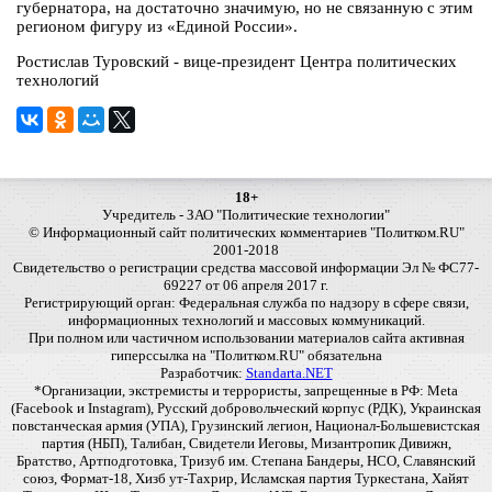
губернатора, на достаточно значимую, но не связанную с этим
регионом фигуру из «Единой России».
Ростислав Туровский - вице-президент Центра политических
технологий
18+
Учредитель - ЗАО "Политические технологии"
© Информационный сайт политических комментариев "Политком.RU"
2001-2018
Свидетельство о регистрации средства массовой информации Эл № ФС77-
69227 от 06 апреля 2017 г.
Регистрирующий орган: Федеральная служба по надзору в сфере связи,
информационных технологий и массовых коммуникаций.
При полном или частичном использовании материалов сайта активная
гиперссылка на "Политком.RU" обязательна
Разработчик:
Standarta.NET
*Организации, экстремисты и террористы, запрещенные в РФ: Meta
(Facebook и Instagram), Русский добровольческий корпус (РДК), Украинская
повстанческая армия (УПА), Грузинский легион, Национал-Большевистская
партия (НБП), Талибан, Свидетели Иеговы, Мизантропик Дивижн,
Братство, Артподготовка, Тризуб им. Степана Бандеры, НСО, Славянский
союз, Формат-18, Хизб ут-Тахрир, Исламская партия Туркестана, Хайят