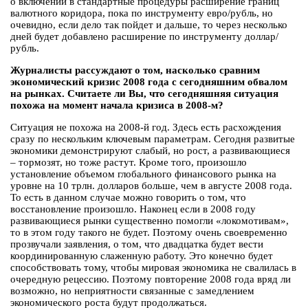
о включении в стандартные процедуры расширение границ
валютного коридора, пока по инструменту евро/рубль, но
очевидно, если дело так пойдет и дальше, то через несколько
дней будет добавлено расширение по инструменту доллар/
рубль.
Журналисты рассуждают о том, насколько сравним
экономический кризис 2008 года с сегодняшним обвалом
на рынках. Считаете ли Вы, что сегодняшняя ситуация
похожа на момент начала кризиса в 2008-м?
Ситуация не похожа на 2008-й год. Здесь есть расхождения
сразу по нескольким ключевым параметрам. Сегодня развитые
экономики демонстрируют слабый, но рост, а развивающиеся
– тормозят, но тоже растут. Кроме того, произошло
установление объемом глобального финансового рынка на
уровне на 10 трлн. долларов больше, чем в августе 2008 года.
То есть в данном случае можно говорить о том, что
восстановление произошло. Наконец если в 2008 году
развивающиеся рынки существенно помогли «локомотивам»,
то в этом году такого не будет. Поэтому очень своевременно
прозвучали заявления, о том, что двадцатка будет вести
координированную слаженную работу. Это конечно будет
способствовать тому, чтобы мировая экономика не свалилась в
очередную рецессию. Поэтому повторение 2008 года вряд ли
возможно, но неприятности связанные с замедлением
экономического роста будут продолжаться.