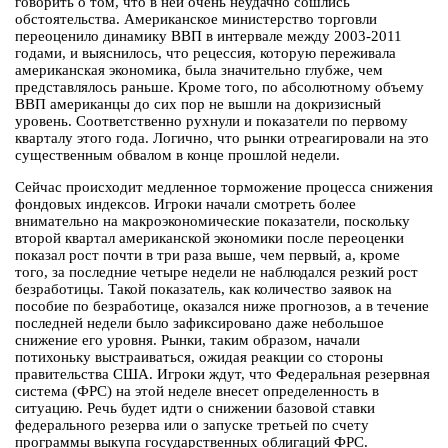
говорить о том, что в ней очень неудачно сошлись
обстоятельства. Американское министерство торговли
переоценило динамику ВВП в интервале между 2003-2011
годами, и выяснилось, что рецессия, которую переживала
американская экономика, была значительно глубже, чем
представлялось раньше. Кроме того, по абсолютному объему
ВВП американцы до сих пор не вышли на докризисный
уровень. Соответственно рухнули и показатели по первому
кварталу этого года. Логично, что рынки отреагировали на это
существенным обвалом в конце прошлой недели.
Сейчас происходит медленное торможение процесса снижения
фондовых индексов. Игроки начали смотреть более
внимательно на макроэкономические показатели, поскольку
второй квартал американской экономики после переоценки
показал рост почти в три раза выше, чем первый, а, кроме
того, за последние четыре недели не наблюдался резкий рост
безработицы. Такой показатель, как количество заявок на
пособие по безработице, оказался ниже прогнозов, а в течение
последней недели было зафиксировано даже небольшое
снижение его уровня. Рынки, таким образом, начали
потихоньку выстраиваться, ожидая реакции со стороны
правительства США. Игроки ждут, что Федеральная резервная
система (ФРС) на этой неделе внесет определенность в
ситуацию. Речь будет идти о снижении базовой ставки
федерального резерва или о запуске третьей по счету
программы выкупа государственных облигаций ФРС.