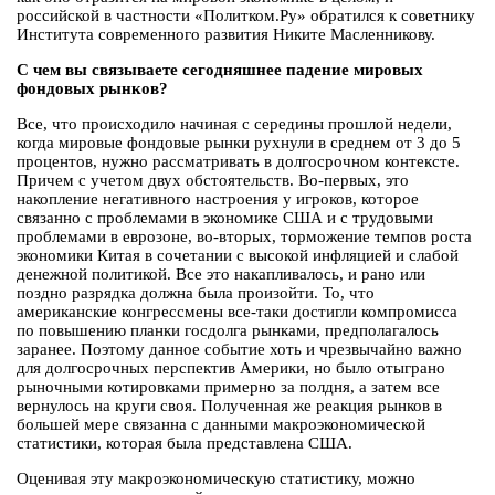
российской в частности «Политком.Ру» обратился к советнику
Института современного развития Никите Масленникову.
С чем вы связываете сегодняшнее падение мировых
фондовых рынков?
Все, что происходило начиная с середины прошлой недели,
когда мировые фондовые рынки рухнули в среднем от 3 до 5
процентов, нужно рассматривать в долгосрочном контексте.
Причем с учетом двух обстоятельств. Во-первых, это
накопление негативного настроения у игроков, которое
связанно с проблемами в экономике США и с трудовыми
проблемами в еврозоне, во-вторых, торможение темпов роста
экономики Китая в сочетании с высокой инфляцией и слабой
денежной политикой. Все это накапливалось, и рано или
поздно разрядка должна была произойти. То, что
американские конгрессмены все-таки достигли компромисса
по повышению планки госдолга рынками, предполагалось
заранее. Поэтому данное событие хоть и чрезвычайно важно
для долгосрочных перспектив Америки, но было отыграно
рыночными котировками примерно за полдня, а затем все
вернулось на круги своя. Полученная же реакция рынков в
большей мере связанна с данными макроэкономической
статистики, которая была представлена США.
Оценивая эту макроэкономическую статистику, можно