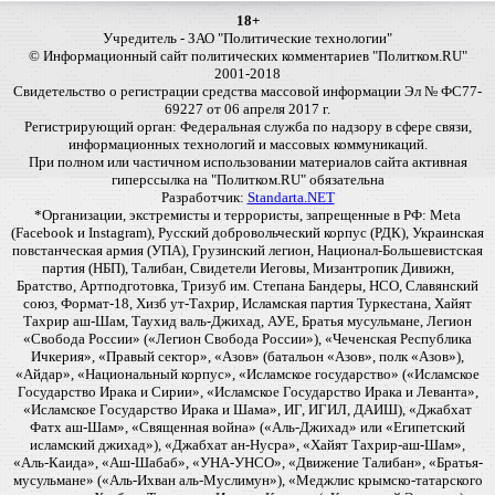
18+
Учредитель - ЗАО "Политические технологии"
© Информационный сайт политических комментариев "Политком.RU"
2001-2018
Свидетельство о регистрации средства массовой информации Эл № ФС77-
69227 от 06 апреля 2017 г.
Регистрирующий орган: Федеральная служба по надзору в сфере связи,
информационных технологий и массовых коммуникаций.
При полном или частичном использовании материалов сайта активная
гиперссылка на "Политком.RU" обязательна
Разработчик:
Standarta.NET
*Организации, экстремисты и террористы, запрещенные в РФ: Meta
(Facebook и Instagram), Русский добровольческий корпус (РДК), Украинская
повстанческая армия (УПА), Грузинский легион, Национал-Большевистская
партия (НБП), Талибан, Свидетели Иеговы, Мизантропик Дивижн,
Братство, Артподготовка, Тризуб им. Степана Бандеры, НСО, Славянский
союз, Формат-18, Хизб ут-Тахрир, Исламская партия Туркестана, Хайят
Тахрир аш-Шам, Таухид валь-Джихад, АУЕ, Братья мусульмане, Легион
«Свобода России» («Легион Свобода России»), «Чеченская Республика
Ичкерия», «Правый сектор», «Азов» (батальон «Азов», полк «Азов»),
«Айдар», «Национальный корпус», «Исламское государство» («Исламское
Государство Ирака и Сирии», «Исламское Государство Ирака и Леванта»,
«Исламское Государство Ирака и Шама», ИГ, ИГИЛ, ДАИШ), «Джабхат
Фатх аш-Шам», «Священная война» («Аль-Джихад» или «Египетский
исламский джихад»), «Джабхат ан-Нусра», «Хайят Тахрир-аш-Шам»,
«Аль-Каида», «Аш-Шабаб», «УНА-УНСО», «Движение Талибан», «Братья-
мусульмане» («Аль-Ихван аль-Муслимун»), «Меджлис крымско-татарского