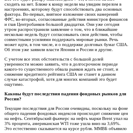
сходить на нет. Ближе к концу недели мы увидим перелом в
настроениях, которому будут способствовать два основных
фактора. Во-первых, внятное изложение своих намерений
ФРС, во-вторых, согласованные действия министров финансов
и глав Центробанков большой двадцатки. Они уже сегодня
утром распространили заявление о том, что в ближайшие
несколько недель будут согласовывать свои действия, чтобы
совместными усилиями поддержать мировые рынки. Речь
может идти, в том числе, и о поддержке долговых бумаг США.
Об этом уже заявили власти Японии и России и другие.
С учетом все этих обстоятельств с большой долей
уверенности можно заявить, что в долгосрочном периоде
какого-то существенного обвала рынков ждать не стоит, и
снижение кредитного рейтинга США не станет в данном
случае катастрофой, хотя для многих компаний это будет
ощутимо.
Каковы будут последствия падения фондовых рынков для
России?
Текущие последствия для России очевидны, поскольку на фоне
общего падения фондовых индексов происходит снижение цен
на нефть. Сентябрьский фьючерс на нефть марки Brent упал на
3% процента, американская WTI тоже ушла вниз на 3,69%.
Это естественно сказывается на курсе рубля. ММВБ объявило