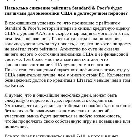
Насколько снижение рейтинга Standard & Poor’s будет
значимым для экономики США в долгосрочном периоде?
В сложившихся условиях то, что произошло с рейтингом
Standard & Poor’s, который впервые снизил кредитную оценку
США с уровня ААА, это скорее пиар акция самого агентства,
чем реальное влияние. Те, кто хотят играть на понижение,
конечно, уцепились за эту новость, а те, кто не хотел попросту
не заметил этого рейтинга. Агентство по сути не сказало
ничего нового о состоянии экономики США и ее финансовой
системе. Тем более многие аналитики считают, что
финансовое состояние США лучше, чем в еврозоне.
Показатели сокращения бюджетного дефицита в этому году у
США значительно лучше, чем у многих стран ЕС. Количество
безнадежных долгов по кредитам в Штатах меньше чем в том
же Китае.
Я думаю, что в ближайшие несколько дней, может быть
следующую неделю или две, нервозность сохранится.
Учитывая, что август месяц стабильно спокойный, и проходит
без каких-либо значимых экономических изменений,
участники рынка будут цепляться за любую возможность,
чтобы продолжить свою собственную игру на повышение или
понижение.
Все это будет раскручиваться дней 7-10, а потом начнет