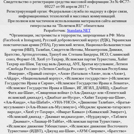
Свидетельство о регистрации средства массовой информации Эл № ФС77-
69227 от 06 апреля 2017 г.
Регистрирующий орган: Федеральная служба по надзору в сфере связи,
информационных технологий и массовых коммуникаций.
При полном или частичном использовании материалов сайта активная
гиперссылка на "Политком.RU" обязательна
Разработчик:
Standarta.NET
*Организации, экстремисты и террористы, запрещенные в РФ: Meta
(Facebook и Instagram), Русский добровольческий корпус (РДК), Украинская
повстанческая армия (УПА), Грузинский легион, Национал-Большевистская
партия (НБП), Талибан, Свидетели Иеговы, Мизантропик Дивижн,
Братство, Артподготовка, Тризуб им. Степана Бандеры, НСО, Славянский
союз, Формат-18, Хизб ут-Тахрир, Исламская партия Туркестана, Хайят
Тахрир аш-Шам, Таухид валь-Джихад, АУЕ, Братья мусульмане, Легион
«Свобода России» («Легион Свобода России»), «Чеченская Республика
Ичкерия», «Правый сектор», «Азов» (батальон «Азов», полк «Азов»),
«Айдар», «Национальный корпус», «Исламское государство» («Исламское
Государство Ирака и Сирии», «Исламское Государство Ирака и Леванта»,
«Исламское Государство Ирака и Шама», ИГ, ИГИЛ, ДАИШ), «Джабхат
Фатх аш-Шам», «Священная война» («Аль-Джихад» или «Египетский
исламский джихад»), «Джабхат ан-Нусра», «Хайят Тахрир-аш-Шам»,
«Аль-Каида», «Аш-Шабаб», «УНА-УНСО», «Движение Талибан», «Братья-
мусульмане» («Аль-Ихван аль-Муслимун»), «Меджлис крымско-татарского
народа», «Хизб ут-Тахрир», «Имарат Кавказ» («Кавказский Эмират»),
«Исламский джихад – Джамаат моджахедов», «Нурджулар», «Таблиги
Джамаат», «Лашкар-И-Тайба», «Исламская партия Туркестана»,
«Исламское движение Узбекистана», «Исламское движение Восточного
Туркестана» (ИДВТ), «Джунд аш-Шам», «АУМ Синрике», «Братство»