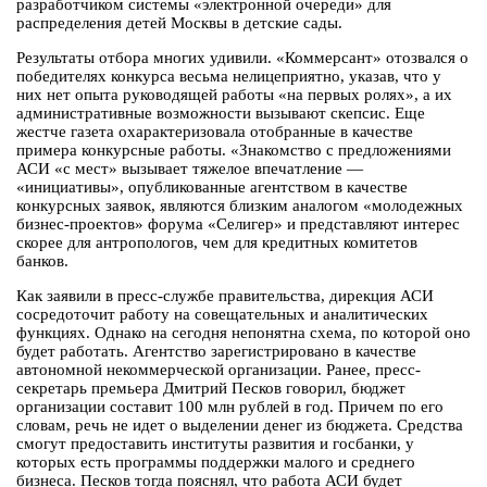
разработчиком системы «электронной очереди» для
распределения детей Москвы в детские сады.
Результаты отбора многих удивили. «Коммерсант» отозвался о
победителях конкурса весьма нелицеприятно, указав, что у
них нет опыта руководящей работы «на первых ролях», а их
административные возможности вызывают скепсис. Еще
жестче газета охарактеризовала отобранные в качестве
примера конкурсные работы. «Знакомство с предложениями
АСИ «с мест» вызывает тяжелое впечатление —
«инициативы», опубликованные агентством в качестве
конкурсных заявок, являются близким аналогом «молодежных
бизнес-проектов» форума «Селигер» и представляют интерес
скорее для антропологов, чем для кредитных комитетов
банков.
Как заявили в пресс-службе правительства, дирекция АСИ
сосредоточит работу на совещательных и аналитических
функциях. Однако на сегодня непонятна схема, по которой оно
будет работать. Агентство зарегистрировано в качестве
автономной некоммерческой организации. Ранее, пресс-
секретарь премьера Дмитрий Песков говорил, бюджет
организации составит 100 млн рублей в год. Причем по его
словам, речь не идет о выделении денег из бюджета. Средства
смогут предоставить институты развития и госбанки, у
которых есть программы поддержки малого и среднего
бизнеса. Песков тогда пояснял, что работа АСИ будет