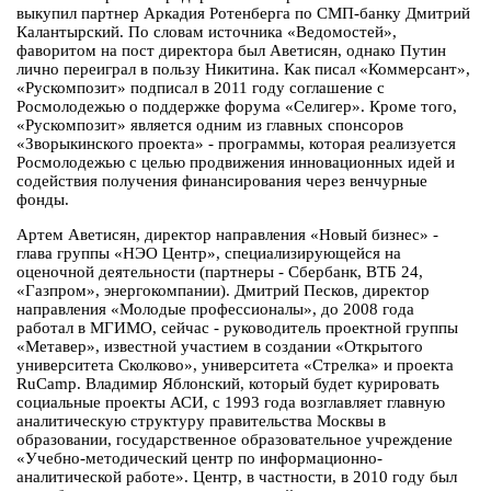
выкупил партнер Аркадия Ротенберга по СМП-банку Дмитрий
Калантырский. По словам источника «Ведомостей»,
фаворитом на пост директора был Аветисян, однако Путин
лично переиграл в пользу Никитина. Как писал «Коммерсант»,
«Рускомпозит» подписал в 2011 году соглашение с
Росмолодежью о поддержке форума «Селигер». Кроме того,
«Рускомпозит» является одним из главных спонсоров
«Зворыкинского проекта» - программы, которая реализуется
Росмолодежью с целью продвижения инновационных идей и
содействия получения финансирования через венчурные
фонды.
Артем Аветисян, директор направления «Новый бизнес» -
глава группы «НЭО Центр», специализирующейся на
оценочной деятельности (партнеры - Сбербанк, ВТБ 24,
«Газпром», энергокомпании). Дмитрий Песков, директор
направления «Молодые профессионалы», до 2008 года
работал в МГИМО, сейчас - руководитель проектной группы
«Метавер», известной участием в создании «Открытого
университета Сколково», университета «Стрелка» и проекта
RuCamp. Владимир Яблонский, который будет курировать
социальные проекты АСИ, с 1993 года возглавляет главную
аналитическую структуру правительства Москвы в
образовании, государственное образовательное учреждение
«Учебно-методический центр по информационно-
аналитической работе». Центр, в частности, в 2010 году был