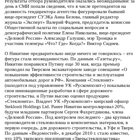
Результаты отбора руководителей оказались неожиданными: за
день в СМИ попали сведения, что в числе претендентов на
должность гендиректора агентства фигурировали бывший
вице-президент СУЭКа Анна Белова, главный редактор
журнала «Эксперт» Валерий Фадеев, председатель комиссии
Общественной палаты по социальным вопросам и
демографической политике Елена Николаева, вице-президент
«Деловой России» Александр Галушко, мэр Троицка и
участник телеигры «Что? Где» Когда?» Виктор Сиднев.
О Никитине предварительно нигде ничего не говорилось – его
фигура стала неожиданностью. По данным «Газеты.ру»,
Никитин понравился Путину еще 30 мая, когда премьер
проводил на Тверском экскаваторном заводе совещание «О
повышении эффективности строительства и эксплуатации
автомобильных дорог в РФ». Компания «Стеклонит»
(находится под управлением УК «Рускомпозит») показывала
свои инновационные разработки в сфере дорожного
строительства, и Путин высоко оценил продукцию
«Стеклонита». Владеет УК «Рускомпозит» кипрский офшор
Steklonit Holdings Ltd. Ранее Никитин контролировал 20%,
будучи младшим партнером Сергея Фахретдинова, члена
«Деловой России». Под контролем последнего - два крупных
производителя стекловолокна и композитных материалов, в
первую очередь, для дорожного строительства, в Уфе и Твери.
По данным «Ведомостей», в декабре 2010 г. стало известно,
что 10% тверского предприятия «Тверьстеклопластика»