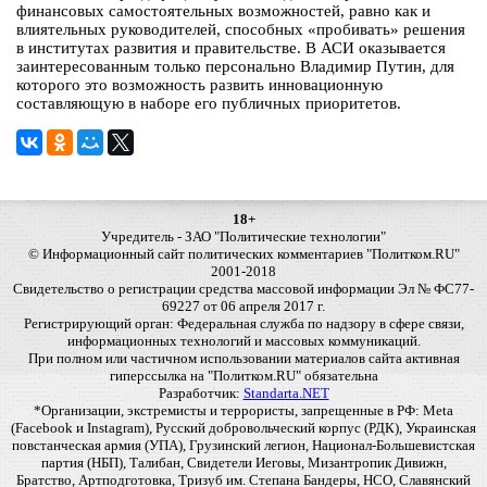
финансовых самостоятельных возможностей, равно как и
влиятельных руководителей, способных «пробивать» решения
в институтах развития и правительстве. В АСИ оказывается
заинтересованным только персонально Владимир Путин, для
которого это возможность развить инновационную
составляющую в наборе его публичных приоритетов.
18+
Учредитель - ЗАО "Политические технологии"
© Информационный сайт политических комментариев "Политком.RU"
2001-2018
Свидетельство о регистрации средства массовой информации Эл № ФС77-
69227 от 06 апреля 2017 г.
Регистрирующий орган: Федеральная служба по надзору в сфере связи,
информационных технологий и массовых коммуникаций.
При полном или частичном использовании материалов сайта активная
гиперссылка на "Политком.RU" обязательна
Разработчик:
Standarta.NET
*Организации, экстремисты и террористы, запрещенные в РФ: Meta
(Facebook и Instagram), Русский добровольческий корпус (РДК), Украинская
повстанческая армия (УПА), Грузинский легион, Национал-Большевистская
партия (НБП), Талибан, Свидетели Иеговы, Мизантропик Дивижн,
Братство, Артподготовка, Тризуб им. Степана Бандеры, НСО, Славянский