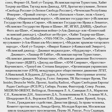
союз, Формат-18, Хизб ут-Тахрир, Исламская партия Туркестана, Хайят
Тахрир аш-Шам, Таухид валь-Джихад, АУЕ, Братья мусульмане, Легион
«Свобода России» («Легион Свобода России»), «Чеченская Республика
Ичкерия», «Правый сектор», «Азов» (батальон «Азов», полк «Азов»),
«Айдар», «Национальный корпус», «Исламское государство» («Исламское
Государство Ирака и Сирии», «Исламское Государство Ирака и Леванта»,
«Исламское Государство Ирака и Шама», ИГ, ИГИЛ, ДАИШ), «Джабхат
Фатх аш-Шам», «Священная война» («Аль-Джихад» или «Египетский
исламский джихад»), «Джабхат ан-Нусра», «Хайят Тахрир-аш-Шам»,
«Аль-Каида», «Аш-Шабаб», «УНА-УНСО», «Движение Талибан», «Братья-
мусульмане» («Аль-Ихван аль-Муслимун»), «Меджлис крымско-татарского
народа», «Хизб ут-Тахрир», «Имарат Кавказ» («Кавказский Эмират»),
«Исламский джихад – Джамаат моджахедов», «Нурджулар», «Таблиги
Джамаат», «Лашкар-И-Тайба», «Исламская партия Туркестана»,
«Исламское движение Узбекистана», «Исламское движение Восточного
Туркестана» (ИДВТ), «Джунд аш-Шам», «АУМ Синрике», «Братство»
Корчинского, «Тризуб им. Степана Бандеры», «Организация украинских
националистов» (ОУН), международное общественное движение ЛГБТ,
А.Навальный, К.Буданов, Д.Гордон, А.Арестович. Иностранные агенты:
Телеканал «Дождь», Медуза, Голос Америки, ТК Настоящее Время, The
Insider, Deutsche Welle, Проект, Azatliq Radiosi, «Радио Свободная Европа/
Радио Свобода» (PCE/PC), Сибирь. Реалии, Фактограф, Север. Реалии,
MEDIUM-ORIENT, Bellingcat, Пономарев Л. А., Савицкая Л.А., Маркелов
С.Е., Камалягин Д.Н., Апахончич Д.А., Толоконникова Н.А., Гельман М.А.,
Шендерович В.А., Верзилов П.Ю., Баданин Р.С., Альянс Врачей, Агора,
Голос, Гражданское содействие, Династия (фонд), За права человека,
Комитет против пыток, Левада-Центр, Молодая Карелия, Московская
школа гражданского просвещения, Пермь-36, Ракурс, Русь Сидящая,