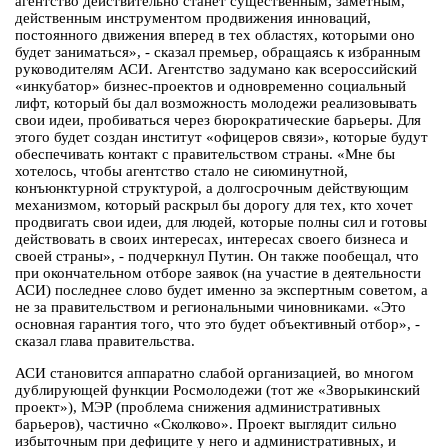
агентство действительно станет существенным, заметным,
действенным инструментом продвижения инноваций,
постоянного движения вперед в тех областях, которыми оно
будет заниматься», - сказал премьер, обращаясь к избранным
руководителям АСИ. Агентство задумано как всероссийский
«инкубатор» бизнес-проектов и одновременно социальный
лифт, который бы дал возможность молодежи реализовывать
свои идеи, пробиваться через бюрократические барьеры. Для
этого будет создан институт «офицеров связи», которые будут
обеспечивать контакт с правительством страны. «Мне бы
хотелось, чтобы агентство стало не сиюминутной,
конъюнктурной структурой, а долгосрочным действующим
механизмом, который раскрыл бы дорогу для тех, кто хочет
продвигать свои идеи, для людей, которые полны сил и готовы
действовать в своих интересах, интересах своего бизнеса и
своей страны», - подчеркнул Путин. Он также пообещал, что
при окончательном отборе заявок (на участие в деятельности
АСИ) последнее слово будет именно за экспертным советом, а
не за правительством и региональными чиновниками. «Это
основная гарантия того, что это будет объективный отбор», -
сказал глава правительства.
АСИ становится аппаратно слабой организацией, во многом
дублирующей функции Росмолодежи (тот же «Зворыкинский
проект»), МЭР (проблема снижения административных
барьеров), частично «Сколково». Проект выглядит сильно
избыточным при дефиците у него и административных, и