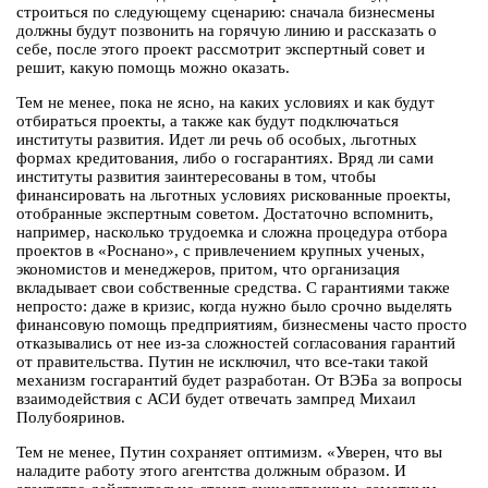
строиться по следующему сценарию: сначала бизнесмены
должны будут позвонить на горячую линию и рассказать о
себе, после этого проект рассмотрит экспертный совет и
решит, какую помощь можно оказать.
Тем не менее, пока не ясно, на каких условиях и как будут
отбираться проекты, а также как будут подключаться
институты развития. Идет ли речь об особых, льготных
формах кредитования, либо о госгарантиях. Вряд ли сами
институты развития заинтересованы в том, чтобы
финансировать на льготных условиях рискованные проекты,
отобранные экспертным советом. Достаточно вспомнить,
например, насколько трудоемка и сложна процедура отбора
проектов в «Роснано», с привлечением крупных ученых,
экономистов и менеджеров, притом, что организация
вкладывает свои собственные средства. С гарантиями также
непросто: даже в кризис, когда нужно было срочно выделять
финансовую помощь предприятиям, бизнесмены часто просто
отказывались от нее из-за сложностей согласования гарантий
от правительства. Путин не исключил, что все-таки такой
механизм госгарантий будет разработан. От ВЭБа за вопросы
взаимодействия с АСИ будет отвечать зампред Михаил
Полубояринов.
Тем не менее, Путин сохраняет оптимизм. «Уверен, что вы
наладите работу этого агентства должным образом. И