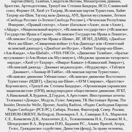
партия (НБП), Талибан, Свидетели Иеговы, Мизантропик Дивижн,
Братство, Артподготовка, Тризуб им. Степана Бандеры, НСО, Славянский
союз, Формат-18, Хизб ут-Тахрир, Исламская партия Туркестана, Хайят
Тахрир аш-Шам, Таухид валь-Джихад, АУЕ, Братья мусульмане, Легион
«Свобода России» («Легион Свобода России»), «Чеченская Республика
Ичкерия», «Правый сектор», «Азов» (батальон «Азов», полк «Азов»),
«Айдар», «Национальный корпус», «Исламское государство» («Исламское
Государство Ирака и Сирии», «Исламское Государство Ирака и Леванта»,
«Исламское Государство Ирака и Шама», ИГ, ИГИЛ, ДАИШ), «Джабхат
Фатх аш-Шам», «Священная война» («Аль-Джихад» или «Египетский
исламский джихад»), «Джабхат ан-Нусра», «Хайят Тахрир-аш-Шам»,
«Аль-Каида», «Аш-Шабаб», «УНА-УНСО», «Движение Талибан», «Братья-
мусульмане» («Аль-Ихван аль-Муслимун»), «Меджлис крымско-татарского
народа», «Хизб ут-Тахрир», «Имарат Кавказ» («Кавказский Эмират»),
«Исламский джихад – Джамаат моджахедов», «Нурджулар», «Таблиги
Джамаат», «Лашкар-И-Тайба», «Исламская партия Туркестана»,
«Исламское движение Узбекистана», «Исламское движение Восточного
Туркестана» (ИДВТ), «Джунд аш-Шам», «АУМ Синрике», «Братство»
Корчинского, «Тризуб им. Степана Бандеры», «Организация украинских
националистов» (ОУН), международное общественное движение ЛГБТ,
А.Навальный, К.Буданов, Д.Гордон, А.Арестович. Иностранные агенты:
Телеканал «Дождь», Медуза, Голос Америки, ТК Настоящее Время, The
Insider, Deutsche Welle, Проект, Azatliq Radiosi, «Радио Свободная Европа/
Радио Свобода» (PCE/PC), Сибирь. Реалии, Фактограф, Север. Реалии,
MEDIUM-ORIENT, Bellingcat, Пономарев Л. А., Савицкая Л.А., Маркелов
С.Е., Камалягин Д.Н., Апахончич Д.А., Толоконникова Н.А., Гельман М.А.,
Шендерович В.А., Верзилов П.Ю., Баданин Р.С., Альянс Врачей, Агора,
Голос, Гражданское содействие, Династия (фонд), За права человека,