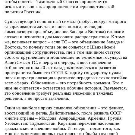
чтобы понять – Таможенный Союз воспринимается
исключительно как «продолжение империалистической
политики России».
Существующий непонятный символ (глобус, вокруг которого
заворачиваются желтая и синяя полоса, очевидно
символизирующие объединение Запада и Востока) слишком
сложен и непонятен для массового распространения. К тому
же, возникает вопрос – если ТС – это объединение Запада и
Востока, то почему тогда он не сольется с Шанхайской
организацией сотрудничества, где в том или ином статусе
состоят крупнейшие и мощнейшие по экономике государства
Азии?Смысл ТС, в первую очередь, в восстановлении
отброшенного на 20 лет назад экономического развития
пространства бывшего СССР. Каждому государству нужна
новая индустриализация и развитие передовых технологий во
всех сферах. Обновление – это потребность времени. Кто с
ним не считается - остается на обочине истории. Разумеется,
это обновление требует реальных вложений и тяжелых
решений, а не просто заявлений.
Один из наиболее ярких символов обновления – это феникс,
восстающий из пепла. Действительно, после развила СССР
многие страны – Молдова, Азербайджан, Армения, Грузия,
Узбекистан, Таджикистан, Киргизия пережили настоящие
гражданские и внешние войны. И теперь – после того, как
многие экономики вновь откатились от обрабатывающей