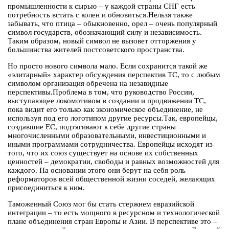
промышленности к сырью – у каждой страны СНГ есть
потребность встать с колен и обновиться.Нельзя также
забывать, что птица – обыкновенно, орел – очень популярный
символ государств, обозначающий силу и независимость.
Таким образом, новый символ не вызовет отторжения у
большинства жителей постсоветского пространства.
Но просто нового символа мало. Если сохранится такой же
«элитарный» характер обсуждения перспектив ТС, то с любым
символом организация обречена на незавидные
перспективы.Проблема в том, что руководство России,
выступающее локомотивом в создании и продвижении ТС,
пока видит его только как экономическое объединение, не
используя под его логотипом другие ресурсы.Так, европейцы,
создавшие ЕС, подтягивают к себе другие страны
многочисленными образовательными, инвестиционными и
иными программами сотрудничества. Европейцы исходят из
того, что их союз существует на основе их собственных
ценностей – демократии, свободы и равных возможностей для
каждого. На основании этого они берут на себя роль
реформаторов всей общественной жизни соседей, желающих
присоединиться к ним.
Таможенный Союз мог бы стать стержнем евразийской
интеграции – то есть мощного в ресурсном и технологической
плане объединения стран Европы и Азии. В перспективе это –