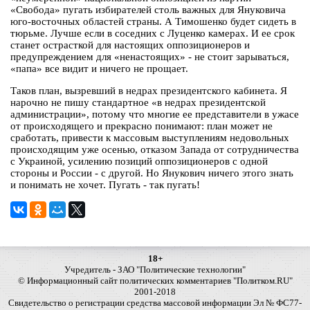
«Свобода» пугать избирателей столь важных для Януковича
юго-восточных областей страны. А Тимошенко будет сидеть в
тюрьме. Лучше если в соседних с Луценко камерах. И ее срок
станет острасткой для настоящих оппозиционеров и
предупреждением для «ненастоящих» - не стоит зарываться,
«папа» все видит и ничего не прощает.
Таков план, вызревший в недрах президентского кабинета. Я
нарочно не пишу стандартное «в недрах президентской
администрации», потому что многие ее представители в ужасе
от происходящего и прекрасно понимают: план может не
сработать, привести к массовым выступлениям недовольных
происходящим уже осенью, отказом Запада от сотрудничества
с Украиной, усилению позиций оппозиционеров с одной
стороны и России - с другой. Но Янукович ничего этого знать
и понимать не хочет. Пугать - так пугать!
18+
Учредитель - ЗАО "Политические технологии"
© Информационный сайт политических комментариев "Политком.RU"
2001-2018
Свидетельство о регистрации средства массовой информации Эл № ФС77-