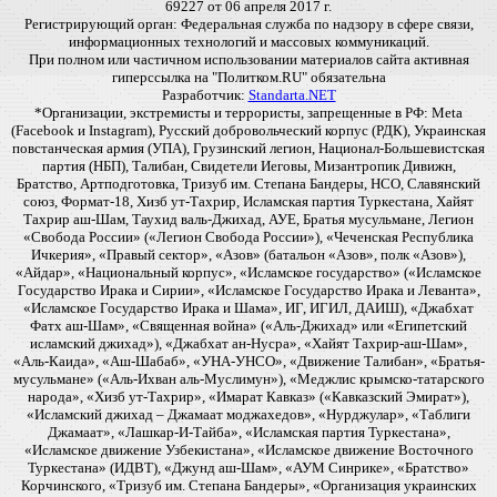
69227 от 06 апреля 2017 г.
Регистрирующий орган: Федеральная служба по надзору в сфере связи,
информационных технологий и массовых коммуникаций.
При полном или частичном использовании материалов сайта активная
гиперссылка на "Политком.RU" обязательна
Разработчик:
Standarta.NET
*Организации, экстремисты и террористы, запрещенные в РФ: Meta
(Facebook и Instagram), Русский добровольческий корпус (РДК), Украинская
повстанческая армия (УПА), Грузинский легион, Национал-Большевистская
партия (НБП), Талибан, Свидетели Иеговы, Мизантропик Дивижн,
Братство, Артподготовка, Тризуб им. Степана Бандеры, НСО, Славянский
союз, Формат-18, Хизб ут-Тахрир, Исламская партия Туркестана, Хайят
Тахрир аш-Шам, Таухид валь-Джихад, АУЕ, Братья мусульмане, Легион
«Свобода России» («Легион Свобода России»), «Чеченская Республика
Ичкерия», «Правый сектор», «Азов» (батальон «Азов», полк «Азов»),
«Айдар», «Национальный корпус», «Исламское государство» («Исламское
Государство Ирака и Сирии», «Исламское Государство Ирака и Леванта»,
«Исламское Государство Ирака и Шама», ИГ, ИГИЛ, ДАИШ), «Джабхат
Фатх аш-Шам», «Священная война» («Аль-Джихад» или «Египетский
исламский джихад»), «Джабхат ан-Нусра», «Хайят Тахрир-аш-Шам»,
«Аль-Каида», «Аш-Шабаб», «УНА-УНСО», «Движение Талибан», «Братья-
мусульмане» («Аль-Ихван аль-Муслимун»), «Меджлис крымско-татарского
народа», «Хизб ут-Тахрир», «Имарат Кавказ» («Кавказский Эмират»),
«Исламский джихад – Джамаат моджахедов», «Нурджулар», «Таблиги
Джамаат», «Лашкар-И-Тайба», «Исламская партия Туркестана»,
«Исламское движение Узбекистана», «Исламское движение Восточного
Туркестана» (ИДВТ), «Джунд аш-Шам», «АУМ Синрике», «Братство»
Корчинского, «Тризуб им. Степана Бандеры», «Организация украинских