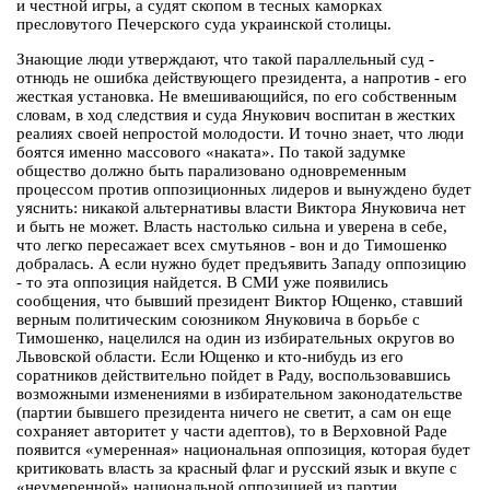
и честной игры, а судят скопом в тесных каморках
пресловутого Печерского суда украинской столицы.
Знающие люди утверждают, что такой параллельный суд -
отнюдь не ошибка действующего президента, а напротив - его
жесткая установка. Не вмешивающийся, по его собственным
словам, в ход следствия и суда Янукович воспитан в жестких
реалиях своей непростой молодости. И точно знает, что люди
боятся именно массового «наката». По такой задумке
общество должно быть парализовано одновременным
процессом против оппозиционных лидеров и вынуждено будет
уяснить: никакой альтернативы власти Виктора Януковича нет
и быть не может. Власть настолько сильна и уверена в себе,
что легко пересажает всех смутьянов - вон и до Тимошенко
добралась. А если нужно будет предъявить Западу оппозицию
- то эта оппозиция найдется. В СМИ уже появились
сообщения, что бывший президент Виктор Ющенко, ставший
верным политическим союзником Януковича в борьбе с
Тимошенко, нацелился на один из избирательных округов во
Львовской области. Если Ющенко и кто-нибудь из его
соратников действительно пойдет в Раду, воспользовавшись
возможными изменениями в избирательном законодательстве
(партии бывшего президента ничего не светит, а сам он еще
сохраняет авторитет у части адептов), то в Верховной Раде
появится «умеренная» национальная оппозиция, которая будет
критиковать власть за красный флаг и русский язык и вкупе с
«неумеренной» национальной оппозицией из партии