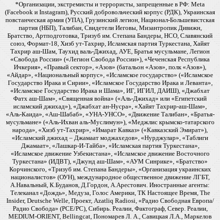
*Организации, экстремисты и террористы, запрещенные в РФ: Meta
(Facebook и Instagram), Русский добровольческий корпус (РДК), Украинская
повстанческая армия (УПА), Грузинский легион, Национал-Большевистская
партия (НБП), Талибан, Свидетели Иеговы, Мизантропик Дивижн,
Братство, Артподготовка, Тризуб им. Степана Бандеры, НСО, Славянский
союз, Формат-18, Хизб ут-Тахрир, Исламская партия Туркестана, Хайят
Тахрир аш-Шам, Таухид валь-Джихад, АУЕ, Братья мусульмане, Легион
«Свобода России» («Легион Свобода России»), «Чеченская Республика
Ичкерия», «Правый сектор», «Азов» (батальон «Азов», полк «Азов»),
«Айдар», «Национальный корпус», «Исламское государство» («Исламское
Государство Ирака и Сирии», «Исламское Государство Ирака и Леванта»,
«Исламское Государство Ирака и Шама», ИГ, ИГИЛ, ДАИШ), «Джабхат
Фатх аш-Шам», «Священная война» («Аль-Джихад» или «Египетский
исламский джихад»), «Джабхат ан-Нусра», «Хайят Тахрир-аш-Шам»,
«Аль-Каида», «Аш-Шабаб», «УНА-УНСО», «Движение Талибан», «Братья-
мусульмане» («Аль-Ихван аль-Муслимун»), «Меджлис крымско-татарского
народа», «Хизб ут-Тахрир», «Имарат Кавказ» («Кавказский Эмират»),
«Исламский джихад – Джамаат моджахедов», «Нурджулар», «Таблиги
Джамаат», «Лашкар-И-Тайба», «Исламская партия Туркестана»,
«Исламское движение Узбекистана», «Исламское движение Восточного
Туркестана» (ИДВТ), «Джунд аш-Шам», «АУМ Синрике», «Братство»
Корчинского, «Тризуб им. Степана Бандеры», «Организация украинских
националистов» (ОУН), международное общественное движение ЛГБТ,
А.Навальный, К.Буданов, Д.Гордон, А.Арестович. Иностранные агенты:
Телеканал «Дождь», Медуза, Голос Америки, ТК Настоящее Время, The
Insider, Deutsche Welle, Проект, Azatliq Radiosi, «Радио Свободная Европа/
Радио Свобода» (PCE/PC), Сибирь. Реалии, Фактограф, Север. Реалии,
MEDIUM-ORIENT, Bellingcat, Пономарев Л. А., Савицкая Л.А., Маркелов