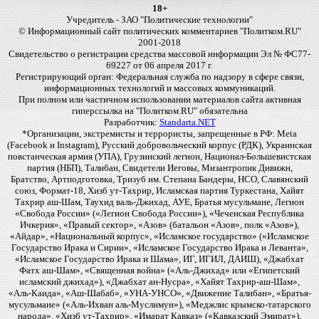
18+
Учредитель - ЗАО "Политические технологии"
© Информационный сайт политических комментариев "Политком.RU"
2001-2018
Свидетельство о регистрации средства массовой информации Эл № ФС77-
69227 от 06 апреля 2017 г.
Регистрирующий орган: Федеральная служба по надзору в сфере связи,
информационных технологий и массовых коммуникаций.
При полном или частичном использовании материалов сайта активная
гиперссылка на "Политком.RU" обязательна
Разработчик:
Standarta.NET
*Организации, экстремисты и террористы, запрещенные в РФ: Meta
(Facebook и Instagram), Русский добровольческий корпус (РДК), Украинская
повстанческая армия (УПА), Грузинский легион, Национал-Большевистская
партия (НБП), Талибан, Свидетели Иеговы, Мизантропик Дивижн,
Братство, Артподготовка, Тризуб им. Степана Бандеры, НСО, Славянский
союз, Формат-18, Хизб ут-Тахрир, Исламская партия Туркестана, Хайят
Тахрир аш-Шам, Таухид валь-Джихад, АУЕ, Братья мусульмане, Легион
«Свобода России» («Легион Свобода России»), «Чеченская Республика
Ичкерия», «Правый сектор», «Азов» (батальон «Азов», полк «Азов»),
«Айдар», «Национальный корпус», «Исламское государство» («Исламское
Государство Ирака и Сирии», «Исламское Государство Ирака и Леванта»,
«Исламское Государство Ирака и Шама», ИГ, ИГИЛ, ДАИШ), «Джабхат
Фатх аш-Шам», «Священная война» («Аль-Джихад» или «Египетский
исламский джихад»), «Джабхат ан-Нусра», «Хайят Тахрир-аш-Шам»,
«Аль-Каида», «Аш-Шабаб», «УНА-УНСО», «Движение Талибан», «Братья-
мусульмане» («Аль-Ихван аль-Муслимун»), «Меджлис крымско-татарского
народа», «Хизб ут-Тахрир», «Имарат Кавказ» («Кавказский Эмират»),