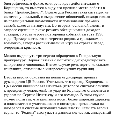
биографическом факте: если речь идет действительно о
Корищенко, то имеется в виду его прежнее место работы в
банке "Тройка-Диалог". Однако для России такая ситуация не
является уникальной, и выдвижение обвинений, исходя только
из потенциальной возможности использования прежних
связей, кажется натянутым. Во-вторых, основной акцент в
запросе сделан на риске резкого обесценивания доходов
граждан, то есть угрозе повторения событий августа 1998
года. Прежде всего, это интересно рядовым гражданам, и,
возможно, авторы рассчитывали на игру на страхах перед
очередным кризисом.
Можно выдвинуть три версии обращения в Генеральную
прокуратуру. Первая связана с попыткой дискредитировать
конкретного чиновника. В этом случае речь идет о локальном
конфликте, связанным с интересами узких групп лиц.
Вторая версия основана на попытке дискредитировать
руководство ЦБ России. Учитывая, что приход Корищенко в
ЦБ России инициировал Игнатьев (которого считают близким
к президенту человеком), то удар по Корищенко становится и
ударом по Сергею Игнатьеву и его команде. В этом случае
можно полагать, что кампания носит более широкий характер
и вписывается в участившиеся в последнее время атаки на
либералов в системе исполнительной власти. Если эта версия
верна, то "Родина" выступает в данном случае как аппаратный