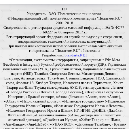
18+
Учредитель - ЗАО "Политические технологии"
© Информационный сайт политических комментариев "Политком.RU"
2001-2018
Свидетельство о регистрации средства массовой информации Эл № ФС77-
69227 от 06 апреля 2017 г.
Регистрирующий орган: Федеральная служба по надзору в сфере связи,
информационных технологий и массовых коммуникаций.
При полном или частичном использовании материалов сайта активная
гиперссылка на "Политком.RU" обязательна
Разработчик:
Standarta.NET
*Организации, экстремисты и террористы, запрещенные в РФ: Meta
(Facebook и Instagram), Русский добровольческий корпус (РДК), Украинская
повстанческая армия (УПА), Грузинский легион, Национал-Большевистская
партия (НБП), Талибан, Свидетели Иеговы, Мизантропик Дивижн,
Братство, Артподготовка, Тризуб им. Степана Бандеры, НСО, Славянский
союз, Формат-18, Хизб ут-Тахрир, Исламская партия Туркестана, Хайят
Тахрир аш-Шам, Таухид валь-Джихад, АУЕ, Братья мусульмане, Легион
«Свобода России» («Легион Свобода России»), «Чеченская Республика
Ичкерия», «Правый сектор», «Азов» (батальон «Азов», полк «Азов»),
«Айдар», «Национальный корпус», «Исламское государство» («Исламское
Государство Ирака и Сирии», «Исламское Государство Ирака и Леванта»,
«Исламское Государство Ирака и Шама», ИГ, ИГИЛ, ДАИШ), «Джабхат
Фатх аш-Шам», «Священная война» («Аль-Джихад» или «Египетский
исламский джихад»), «Джабхат ан-Нусра», «Хайят Тахрир-аш-Шам»,
«Аль-Каида», «Аш-Шабаб», «УНА-УНСО», «Движение Талибан», «Братья-
мусульмане» («Аль-Ихван аль-Муслимун»), «Меджлис крымско-татарского