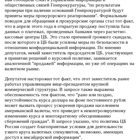
общественных связей Генпрокуратуры, "по результатам
проверки при наличии оснований Генпрокуратурой будут
приняты меры прокурорского реагирования". Формальным
поводом для обращения в прокурорские органы стал тот факт,
что в апреле этого года в открытую продажу поступила база
данных о платежах, проведенных банками через расчетно-
кассовые центры ЦБ. Это стало причиной громкого скандала,
после которого в ЦБ были усилены меры по безопасности в
отношении конфиденциальной информации. По мнению
депутатов, некий заместитель председателя ЦБ, участвующих
в принятии решений о курсовой политике, занимается
аналогичной "продажей" информации, но уже об операциях на
валютном рынке.
Депутатов насторожил тот факт, что этот заместитель ранее
работал управляющим вице-президентом крупной
коммерческой структуры. В запросе также выражена
обеспокоенность тем фактом, что "рано или поздно,
неустойчивость курса доллара на фоне постоянного рубля
может вызвать процесс ускорения продажи населением
американской валюты, что приведет к неконтролируемому
изменению курса и многократному обесцениванию
сбережений граждан". В запросе указано, что политика ЦБ
России создает благоприятные условия для деятельности
узкого круга валютных спекулянтов, возможно, имеющих
доступ к инсайдерской информации".