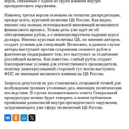
игрок, связанный с одной из групп влияния внутри
президентского окружения.
Наконец, третья версия основана на попытке дискредитации,
прежде всего, курсовой политики ЦБ России. Как видно,
именно она названа потенциальной виновницей возможного
финансового кризиса. Только речь уже идет не об
обесценивании рубля, а о неконтролируемом падении курса
доллара. Именно курсовая политика ЦБ, по мнению авторов,
создает условия для спекуляций. Возможно, в данном случае
авторы выступают против сохранения сильного рубля и
фактически подыгрывают тем, кто выступает за ослабление
российской валюты. Как известно, слабый рубль создает
благоприятные условия для отечественного производителя,
поэтому заинтересованной стороной тут могли выступить
ФПГ, не имеющие желаемого влияния на ЦБ России.
Запросы депутатов не раз становились отправной точкой для
возбуждения громких уголовных дел, имеющих политические
последствия. В случае положительного ответа Генеральной
прокуратуры можно будет говорить о новом публичном
проявлении разногласий внутри президентского окружения,
затрагивающего уже сферу полномочий ЦБ России.