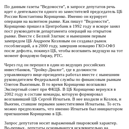
По данным газеты "Ведомости", в запросе депутатов речь
идет о деятельности одного из заместителей председатель ЦБ
России Константина Корищенко. Именно он курирует
операции на валютном рынке. Как пишут "Ведомости",
Корищенко пришел в Центробанк в 1992 году и вскоре занял
пост руководителя департамента операций на открытом
рынке. Вместе с Беллой Златкис и нынешним первым
зампредом ЦБ Андреем Козловым он создавал рынок
гособлигаций, а в 2000 году, завершив новацию ГКО-ОФЗ
после дефолта, покинул ЦБ, чтобы возглавить ведущую на тот
момент фондовую биржу, РТС.
Через год он перешел в один из ведущих российских
инвестбанков, "Тройку-Диалог", где в должности
управляющего вице-президента работал вместе с нынешним
руководителем Федеральной службы по финансовым рынкам
Олегом Вьюгиным. В то время Корищенко возглавлял
Экспертный совет при ФКЦБ. В ЦБ Корищенко вернулся в
2002 году в составе команды, которую формировал
возглавивший ЦБ Сергей Игнатьев. В нее входили и Козлов, и
Вьюгин, ставшие первыми заместителями Игнатьева. То есть
можно предположить, что именно Игнатьев был инициатором
приглашения Корищенко в ЦБ.
Запрос депутатов носит выраженный пиаровский характер.
Во-первых, депутаты основываются исключительно на