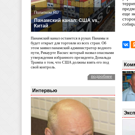
терри
предм
Политком.RU
еще н
сторо
Панамский канал: США vs.
собира
Китай
Панамский канал останется в руках Панамы и
будет открыт для торговли из всех стран. Об
этом заявил панамский администратор водного
пути, Рикаурте Васкес который назвал опасными
утверждения избранного президента Дональда
Трампа о том, что США должны взять его под
Ком
свой контроль.
подробнее
Интервью
Эксп