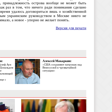
ы, принадлежность острова вообще не может быть
ак раз в том, что ничего ради понимания сделано
время удалось договориться лишь о хозяйственной
овым украинским руководством в Москве никто не
имало, а новое - упорно не желает понять.
Версия для печати
н:
Алексей Макаркин:
Жозеф Аун
«США сохраняют патронаж над
с Дональдом
Венесуэлой в чрезвычайной
ме
ситуации»
объемлющий
ице с