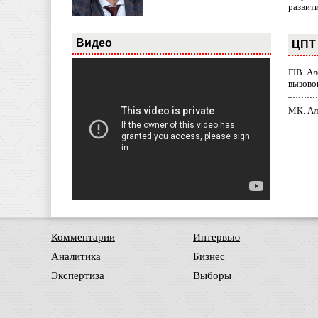
развит
Видео
ЦПТ 
FIB. А
вызово
МК. Ал
Комментарии
Интервью
Аналитика
Бизнес
Экспертиза
Выборы