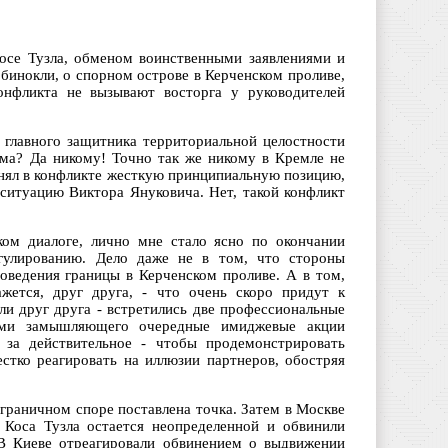
осе Тузла, обменом воинственными заявлениями и
бинокли, о спорном острове в Керченском проливе,
онфликта не вызывают восторга у руководителей
и главного защитника территориальной целостности
ма? Да никому! Точно так же никому в Кремле не
нял в конфликте жесткую принципиальную позицию,
 ситуацию Виктора Януковича. Нет, такой конфликт
ком диалоге, лично мне стало ясно по окончании
егулированию. Дело даже не в том, что стороны
ведения границы в Керченском проливе. А в том,
ажется, друг друга, - что очень скоро придут к
ли друг друга - встретились две профессиональные
иями замышляющего очередные имиджевые акции
 за действительное - чтобы продемонстрировать
естко реагировать на иллюзии партнеров, обостряя
пограничном споре поставлена точка. Затем в Москве
 Коса Тузла остается неопределенной и обвинили
 В Киеве отреагировали обвинением о выдвижении