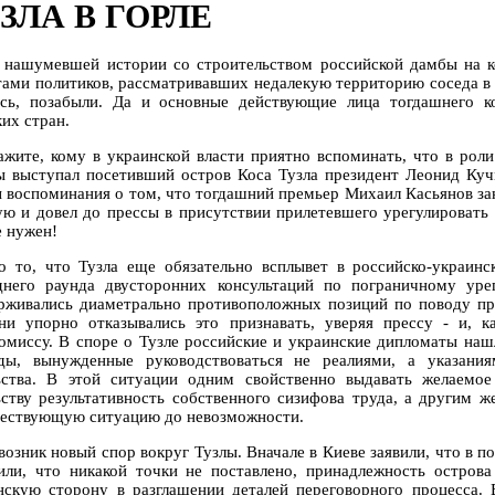
ЗЛА В ГОРЛЕ
 нашумевшей истории со строительством российской дамбы на к
тами политиков, рассматривавших недалекую территорию соседа в 
ось, позабыли. Да и основные действующие лица тогдашнего к
их стран.
ажите, кому в украинской власти приятно вспоминать, что в рол
ы выступал посетивший остров Коса Тузла президент Леонид Куч
 воспоминания о том, что тогдашний премьер Михаил Касьянов за
ую и довел до прессы в присутствии прилетевшего урегулировать
е нужен!
о то, что Тузла еще обязательно всплывет в российско-украинс
днего раунда двусторонних консультаций по пограничному ур
рживались диаметрально противоположных позиций по поводу про
ни упорно отказывались это признавать, уверяя прессу - и, к
омиссу. В споре о Тузле российские и украинские дипломаты наш
ды, вынужденные руководствоваться не реалиями, а указан
ьства. В этой ситуации одним свойственно выдавать желаемое
ьству результативность собственного сизифова труда, а другим ж
ествующую ситуацию до невозможности.
 возник новый спор вокруг Тузлы. Вначале в Киеве заявили, что в 
или, что никакой точки не поставлено, принадлежность острова
нскую сторону в разглашении деталей переговорного процесса.