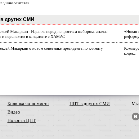
ие университета»
в других СМИ
лексей Макаркин - Израиль перед непростым выбором: анализ
«Новая 
в и перспектив в конфликте с ХАМАС
реформ
ексей Макаркин о новом советнике президента по климату
Коммерс
кодекс
Колонка экономиста
ЦПТ в других СМИ
Мы 
Видео
Новости ЦПТ