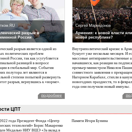
тком.RU
Сергей Маркедонов
ленческий разрыв в
Армения: к новой власти или
еменной России
новой республике?
нческий разрыв является одной из
Внутриполитический кризис в Арм
ых политических проблем
бушует уже несколько месяцев. И е
нной России, так как усугубляется
массовые антиправительственные а
пиальной разницей в вопросе
начавшиеся, как реакция на подпис
ации в глобальный мир. События
премьер-министром Николом Паши
них полутора лет являются в
совместного заявления о прекращен
ельной степени попыткой развернуть
Нагорном Карабахе, стихли в канун
этот разрыв, вернувшись к «норме».
новогодних празднеств, то в февра
года они получили новый импульс.
подробнее
по
ости ЦПТ
 2022 года Президент Фонда «Центр
Памяти Игоря Бунина
ческих технологий» Борис Макаренко
ден Медалью НИУ ВШЭ «За вклад в