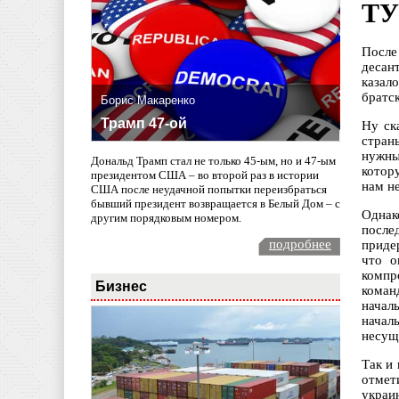
ТУ
После
десан
казал
братск
Борис Макаренко
Трамп 47-ой
Ну ск
стран
нужны
Дональд Трамп стал не только 45-ым, но и 47-ым
котор
президентом США – во второй раз в истории
нам н
США после неудачной попытки переизбраться
бывший президент возвращается в Белый Дом – с
Однак
другим порядковым номером.
после
подробнее
приде
что о
компр
Бизнес
коман
начал
начал
несущ
Так и
отмет
украи