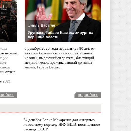
Эмиль Дабагян
 к
Уругваец Табаре Васкес: хирург на
вершине власти
ении
6 декабря 2020 года перешагнув 80 лет, от
сли первые
тяжелой болезни скончался обаятельный
кции,
человек, выдающийся деятель, блестящий
ание
медик онколог, практиковавший до конца
няном
жизни, Табаре Васкес.
ии огня в
ле 2021
дробнее
подробнее
24 декабря Борис Макаренко дал интервью
новостному порталу НИУ ВШЭ, посвященное
распаду СССР