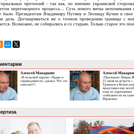
ториальных претензий - так как, по мнению украинской сторон
етом переговорного процесса… Суть нового витка непонимания к
е было. Президентам Владимиру Путину и Леониду Кучме в свое 
не дела. Договариваться же о точном проведении границы с н
ется. Возможно, не собирались и со старым. Только старое это пон
ментарии
Алексей Макаркин:
Алексей Макарки
«В польской партии «Право и
«Президент Ливана 
справедливость» раскол. Что это
21 июля на встрече 
означает?»
Трампом в Белом до
представил ему все
план по укреплению
стабильности на гран
Израилем»
ертиза