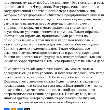
постороннему глазу вообще не видимом. Этот сегмент и есть
настоящая башня Федерации. Это управление частной или
государственной собственностью через доверенных лиц,
которые могут формально считаться предпринимателями или
высокопоставленными государственными служащими, но на
самом деле являются просто допущенными к такому
управлению клерками с миллиардами на счетах или (и)
служебными удостоверениями в карманах. Таким образом,
настоящими игроками, принимающими решения по
принципиальным – в том числе и кадровым вопросам –
являются одни, а считаются другие. Таким образом, одних
боятся, а других недооценивают. Таким образом, все
высоколобые комментарии экспертов и расчеты партнеров
России относительно ее будущего выглядят забавно, так как
никак не коррелируются с тем, что происходит на самом деле.
О масштабах такой доверительности мы можем только
догадываться, да и то условно. Я искренне надеюсь, что когда
будут отмечать, например, 150-летний юбилей Бориса
Ельцина, этому явлению можно будет посвятить отдельное
исследование или стенд на выставке в Екатеринбурге – но не
вижу себя среди читателей столь важной для понимания
современного состояния дел работы. Поэтому мне, как и
многим другим интересующимся российской политикой,
остается удовлетворяться намеком в «Ведомостях».