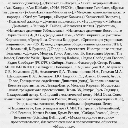
исламский джихад»), «Джабхат ан-Нусра», «Хайят Тахрир-аш-Шам»,
«Аль-Каида», «Аш-Шабаб», «УНА-УНСО», «Движение Талибан», «Братья-
мусульмане» («Аль-Ихван аль-Муслимун»), «Меджлис крымско-татарского
народа», «Хизб ут-Тахрир», «Имарат Кавказ» («Кавказский Эмират»),
«Исламский джихад – Джамаат моджахедов», «Нурджулар», «Таблиги
Джамаат», «Лашкар-И-Тайба», «Исламская партия Туркестана»,
«Исламское движение Узбекистана», «Исламское движение Восточного
Туркестана» (ИДВТ), «Джунд аш-Шам», «АУМ Синрике», «Братство»
Корчинского, «Тризуб им. Степана Бандеры», «Организация украинских
националистов» (ОУН), международное общественное движение ЛГБТ,
А.Навальный, К.Буданов, Д.Гордон, А.Арестович. Иностранные агенты:
Телеканал «Дождь», Медуза, Голос Америки, ТК Настоящее Время, The
Insider, Deutsche Welle, Проект, Azatliq Radiosi, «Радио Свободная Европа/
Радио Свобода» (PCE/PC), Сибирь. Реалии, Фактограф, Север. Реалии,
MEDIUM-ORIENT, Bellingcat, Пономарев Л. А., Савицкая Л.А., Маркелов
С.Е., Камалягин Д.Н., Апахончич Д.А., Толоконникова Н.А., Гельман М.А.,
Шендерович В.А., Верзилов П.Ю., Баданин Р.С., Альянс Врачей, Агора,
Голос, Гражданское содействие, Династия (фонд), За права человека,
Комитет против пыток, Левада-Центр, Молодая Карелия, Московская
школа гражданского просвещения, Пермь-36, Ракурс, Русь Сидящая,
Сахаровский центр, Сибирский экологический центр, ИАЦ Сова, Союз
комитетов солдатских матерей России, Фонд борьбы с коррупцией (ФБК),
Фонд защиты гласности, Фонд свободы информации, Центр
«Насилию.нет», Центр защиты прав СМИ, Transparency International,
«Idel.Реалии», Кавказ.Реалии, Крым.Реалии, "Сибирь.Реалии", Фонд
Беллингкет (Stichting Bellingcat), «Международное историко-
просветительское, благотворительное и правозащитное общество
«Мемориал».