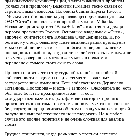
президентской администрации, влиятельнейший в прошлом
(только ли в прошлом?) Валентин Юмашев тесно связан со
строительным бизнесом. Половина башни Imperia Tower в
"Москва-сити" и половина управляющего деловым центром
ОАО "Сити" принадлежат кипрской компании Valtania.
Название происходит от "Валя + Таня" - имен зятя и дочери
первого президента России. Основным владельцем «Сити»,
впрочем, считается зять Юмашева Олег Дерипаска. И, по
большому счету, бывшему главе администрации президента
можно вообще не светиться – но бывают, вероятно, некие
операции или амбиции, когда хочется действовать самому, а не
от имени доверенных членов «семьи» - в прямом и
переносном смысле этого емкого слова.
Принято считать, что структура «большой» российской
собственности разделена на два сегмента – частные и
государственные компании. Есть собственность Дерипаски,
Потанина, Прохорова – и есть «Газпром». Следовательно, есть
обычные богатые предприниматели – и есть
«государственные» олигархи, фамилии которых принято
произносить шепотом. То есть мы понимаем, что они тоже не
бедствуют, но предпочитаем об этом не задумываться и путей
получения ими собственности не исследовать. Но в любом
случае это вполне понятная и не очень сложная для анализа
схема.
Труднее становится, когда речь идет о третьем сегменте,