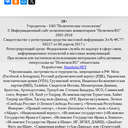
18+
Учредитель - ЗАО "Политические технологии"
© Информационный сайт политических комментариев "Политком.RU"
2001-2018
Свидетельство о регистрации средства массовой информации Эл № ФС77-
69227 от 06 апреля 2017 г.
Регистрирующий орган: Федеральная служба по надзору в сфере связи,
информационных технологий и массовых коммуникаций.
При полном или частичном использовании материалов сайта активная
гиперссылка на "Политком.RU" обязательна
Разработчик:
Standarta.NET
*Организации, экстремисты и террористы, запрещенные в РФ: Meta
(Facebook и Instagram), Русский добровольческий корпус (РДК), Украинская
повстанческая армия (УПА), Грузинский легион, Национал-Большевистская
партия (НБП), Талибан, Свидетели Иеговы, Мизантропик Дивижн,
Братство, Артподготовка, Тризуб им. Степана Бандеры, НСО, Славянский
союз, Формат-18, Хизб ут-Тахрир, Исламская партия Туркестана, Хайят
Тахрир аш-Шам, Таухид валь-Джихад, АУЕ, Братья мусульмане, Легион
«Свобода России» («Легион Свобода России»), «Чеченская Республика
Ичкерия», «Правый сектор», «Азов» (батальон «Азов», полк «Азов»),
«Айдар», «Национальный корпус», «Исламское государство» («Исламское
Государство Ирака и Сирии», «Исламское Государство Ирака и Леванта»,
«Исламское Государство Ирака и Шама», ИГ, ИГИЛ, ДАИШ), «Джабхат
Фатх аш-Шам», «Священная война» («Аль-Джихад» или «Египетский