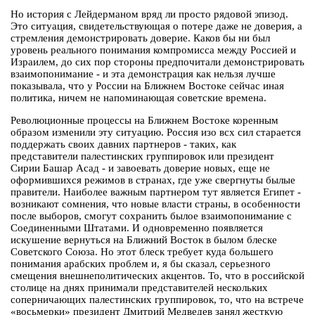
Но история с Лейдерманом вряд ли просто рядовой эпизод.
Это ситуация, свидетельствующая о потере даже не доверия, а
стремления демонстрировать доверие. Каков бы ни был
уровень реального понимания компромисса между Россией и
Израилем, до сих пор стороны предпочитали демонстрировать
взаимопонимание - и эта демонстрация как нельзя лучше
показывала, что у России на Ближнем Востоке сейчас иная
политика, ничем не напоминающая советские времена.
Революционные процессы на Ближнем Востоке коренным
образом изменили эту ситуацию. Россия изо всх сил старается
поддержать своих давних партнеров - таких, как
представители палестинских группировок или президент
Сирии Башар Асад - и завоевать доверие новых, еще не
оформившихся режимов в странах, где уже свергнуты былые
правители. Наиболее важным партнером тут является Египет -
возникают сомнения, что новые власти страны, в особенности
после выборов, смогут сохранить былое взаимопонимание с
Соединенными Штатами. И одновременно появляется
искушение вернуться на Ближний Восток в былом блеске
Советского Союза. Но этот блеск требует куда большего
понимания арабских проблем и, я бы сказал, серьезного
смещения внешнеполитических акцентов. То, что в российской
столице на днях принимали представителей нескольких
соперничающих палестинских группировок, то, что на встрече
«восьмерки» президент Дмитрий Медведев занял жесткую