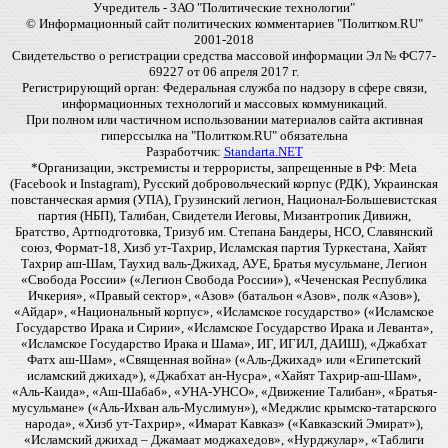
Учредитель - ЗАО "Политические технологии"
© Информационный сайт политических комментариев "Политком.RU"
2001-2018
Свидетельство о регистрации средства массовой информации Эл № ФС77-
69227 от 06 апреля 2017 г.
Регистрирующий орган: Федеральная служба по надзору в сфере связи,
информационных технологий и массовых коммуникаций.
При полном или частичном использовании материалов сайта активная
гиперссылка на "Политком.RU" обязательна
Разработчик:
Standarta.NET
*Организации, экстремисты и террористы, запрещенные в РФ: Meta
(Facebook и Instagram), Русский добровольческий корпус (РДК), Украинская
повстанческая армия (УПА), Грузинский легион, Национал-Большевистская
партия (НБП), Талибан, Свидетели Иеговы, Мизантропик Дивижн,
Братство, Артподготовка, Тризуб им. Степана Бандеры, НСО, Славянский
союз, Формат-18, Хизб ут-Тахрир, Исламская партия Туркестана, Хайят
Тахрир аш-Шам, Таухид валь-Джихад, АУЕ, Братья мусульмане, Легион
«Свобода России» («Легион Свобода России»), «Чеченская Республика
Ичкерия», «Правый сектор», «Азов» (батальон «Азов», полк «Азов»),
«Айдар», «Национальный корпус», «Исламское государство» («Исламское
Государство Ирака и Сирии», «Исламское Государство Ирака и Леванта»,
«Исламское Государство Ирака и Шама», ИГ, ИГИЛ, ДАИШ), «Джабхат
Фатх аш-Шам», «Священная война» («Аль-Джихад» или «Египетский
исламский джихад»), «Джабхат ан-Нусра», «Хайят Тахрир-аш-Шам»,
«Аль-Каида», «Аш-Шабаб», «УНА-УНСО», «Движение Талибан», «Братья-
мусульмане» («Аль-Ихван аль-Муслимун»), «Меджлис крымско-татарского
народа», «Хизб ут-Тахрир», «Имарат Кавказ» («Кавказский Эмират»),
«Исламский джихад – Джамаат моджахедов», «Нурджулар», «Таблиги