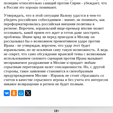
позицию относительно санкций против Сирии - убеждает, что
в России это хорошо понимают.
Утверждать, что в этой ситуации Яалону удастся в чем-то
убедить российских собеседников - значит, не понимать, как
переформатировалась российская внешняя политика в
регионе. Впрочем, израильский вице-премьер вполне может
осознавать, какой прием его ждет и готов даже заострить
проблемы. Иначе вряд ли перед приездом в Москву он
рассказывал бы о возможном превентивном ударе против
Ирана - не утверждая, впрочем, что удар этот будет
израильским, но не исключая саму такую возможность. А ведь
не секрет, что само обсуждение иранской темы с возможным
использованием силового сценария против Ирана вызывает
нескрываемое раздражение в Москве и придает любым
серьезным переговорам налет сенсационности. Но, с другой
стороны, такое заявление становится и своеобразным
предупреждением Москве - Израиль не стоит сбрасывать со
счетов в качестве серьезного игрока и без учета его интересов
никакое возвращение в регион не будет полным.
18+