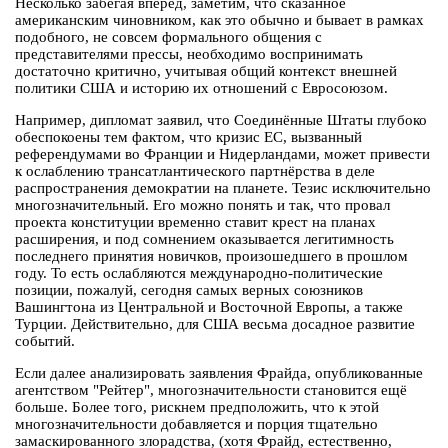
Несколько забегая вперёд, заметим, что сказанное
американским чиновником, как это обычно и бывает в рамках
подобного, не совсем формального общения с
представителями прессы, необходимо воспринимать
достаточно критично, учитывая общий контекст внешней
политики США и историю их отношений с Евросоюзом.
Например, дипломат заявил, что Соединённые Штаты глубоко
обеспокоены тем фактом, что кризис ЕС, вызванный
референдумами во Франции и Нидерландами, может привести
к ослаблению трансатлантического партнёрства в деле
распространения демократии на планете. Тезис исключительно
многозначительный. Его можно понять и так, что провал
проекта конституции временно ставит крест на планах
расширения, и под сомнением оказывается легитимность
последнего принятия новичков, произошедшего в прошлом
году. То есть ослабляются международно-политические
позиции, пожалуй, сегодня самых верных союзников
Вашингтона из Центральной и Восточной Европы, а также
Турции. Действительно, для США весьма досадное развитие
событий.
Если далее анализировать заявления Фрайда, опубликованные
агентством "Рейтер", многозначительности становится ещё
больше. Более того, рискнем предположить, что к этой
многозначительности добавляется и порция тщательно
замаскированного злорадства, (хотя Фрайд, естественно,