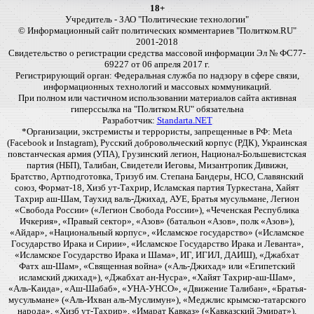
18+
Учредитель - ЗАО "Политические технологии"
© Информационный сайт политических комментариев "Политком.RU"
2001-2018
Свидетельство о регистрации средства массовой информации Эл № ФС77-
69227 от 06 апреля 2017 г.
Регистрирующий орган: Федеральная служба по надзору в сфере связи,
информационных технологий и массовых коммуникаций.
При полном или частичном использовании материалов сайта активная
гиперссылка на "Политком.RU" обязательна
Разработчик:
Standarta.NET
*Организации, экстремисты и террористы, запрещенные в РФ: Meta
(Facebook и Instagram), Русский добровольческий корпус (РДК), Украинская
повстанческая армия (УПА), Грузинский легион, Национал-Большевистская
партия (НБП), Талибан, Свидетели Иеговы, Мизантропик Дивижн,
Братство, Артподготовка, Тризуб им. Степана Бандеры, НСО, Славянский
союз, Формат-18, Хизб ут-Тахрир, Исламская партия Туркестана, Хайят
Тахрир аш-Шам, Таухид валь-Джихад, АУЕ, Братья мусульмане, Легион
«Свобода России» («Легион Свобода России»), «Чеченская Республика
Ичкерия», «Правый сектор», «Азов» (батальон «Азов», полк «Азов»),
«Айдар», «Национальный корпус», «Исламское государство» («Исламское
Государство Ирака и Сирии», «Исламское Государство Ирака и Леванта»,
«Исламское Государство Ирака и Шама», ИГ, ИГИЛ, ДАИШ), «Джабхат
Фатх аш-Шам», «Священная война» («Аль-Джихад» или «Египетский
исламский джихад»), «Джабхат ан-Нусра», «Хайят Тахрир-аш-Шам»,
«Аль-Каида», «Аш-Шабаб», «УНА-УНСО», «Движение Талибан», «Братья-
мусульмане» («Аль-Ихван аль-Муслимун»), «Меджлис крымско-татарского
народа», «Хизб ут-Тахрир», «Имарат Кавказ» («Кавказский Эмират»),