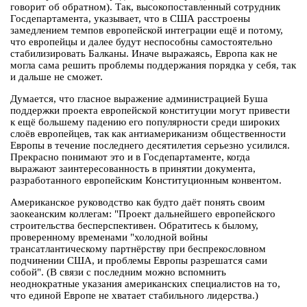
говорит об обратном). Так, высокопоставленный сотрудник
Госдепартамента, указывает, что в США расстроены
замедлением темпов европейской интеграции ещё и потому,
что европейцы и далее будут неспособны самостоятельно
стабилизировать Балканы. Иначе выражаясь, Европа как не
могла сама решить проблемы поддержания порядка у себя, так
и дальше не сможет.
Думается, что гласное выражение администрацией Буша
поддержки проекта европейской конституции могут привести
к ещё большему падению его популярности среди широких
слоёв европейцев, так как антиамериканизм общественности
Европы в течение последнего десятилетия серьезно усилился.
Прекрасно понимают это и в Госдепартаменте, когда
выражают заинтересованность в принятии документа,
разработанного европейским Конституционным конвентом.
Американское руководство как будто даёт понять своим
заокеанским коллегам: "Проект дальнейшего европейского
строительства бесперспективен. Обратитесь к былому,
проверенному временами "холодной войны
трансатлантическому партнёрству при беспрекословном
подчинении США, и проблемы Европы разрешатся сами
собой". (В связи с последним можно вспомнить
неоднократные указания американских специалистов на то,
что единой Европе не хватает стабильного лидерства.)