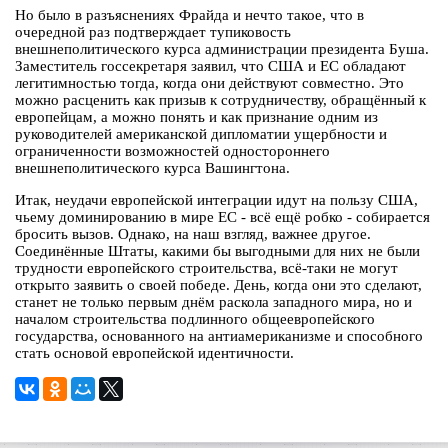
Но было в разъяснениях Фрайда и нечто такое, что в
очередной раз подтверждает тупиковость
внешнеполитического курса администрации президента Буша.
Заместитель госсекретаря заявил, что США и ЕС обладают
легитимностью тогда, когда они действуют совместно. Это
можно расценить как призыв к сотрудничеству, обращённый к
европейцам, а можно понять и как признание одним из
руководителей американской дипломатии ущербности и
ограниченности возможностей одностороннего
внешнеполитического курса Вашингтона.
Итак, неудачи европейской интеграции идут на пользу США,
чьему доминированию в мире ЕС - всё ещё робко - собирается
бросить вызов. Однако, на наш взгляд, важнее другое.
Соединённые Штаты, какими бы выгодными для них не были
трудности европейского строительства, всё-таки не могут
открыто заявить о своей победе. День, когда они это сделают,
станет не только первым днём раскола западного мира, но и
началом строительства подлинного общеевропейского
государства, основанного на антиамериканизме и способного
стать основой европейской идентичности.