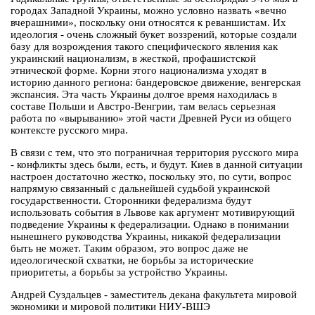
городах Западной Украины, можно условно назвать «вечно
вчерашними», поскольку они относятся к реваншистам. Их
идеология - очень сложный букет воззрений, которые создали
базу для возрождения такого специфического явления как
украинский национализм, в жесткой, профашистской
этнической форме. Корни этого национализма уходят в
историю данного региона: бандеровское движение, венгерская
экспансия. Эта часть Украины долгое время находилась в
составе Польши и Австро-Венгрии, там велась серьезная
работа по «вырыванию» этой части Древней Руси из общего
контексте русского мира.
В связи с тем, что это пограничная территория русского мира
- конфликты здесь были, есть, и будут. Киев в данной ситуации
настроен достаточно жестко, поскольку это, по сути, вопрос
напрямую связанный с дальнейшей судьбой украинской
государственности. Сторонники федерализма будут
использовать события в Львове как аргумент мотивирующий
подведение Украины к федерализации. Однако в понимании
нынешнего руководства Украины, никакой федерализации
быть не может. Таким образом, это вопрос даже не
идеологической схватки, не борьбы за исторические
приоритеты, а борьбы за устройство Украины.
Андрей Суздальцев - заместитель декана факультета мировой
экономики и мировой политики НИУ-ВШЭ