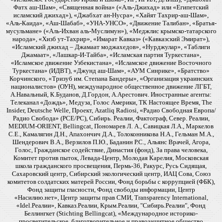
Фатх аш-Шам», «Священная война» («Аль-Джихад» или «Египетский
исламский джихад»), «Джабхат ан-Нусра», «Хайят Тахрир-аш-Шам»,
«Аль-Каида», «Аш-Шабаб», «УНА-УНСО», «Движение Талибан», «Братья-
мусульмане» («Аль-Ихван аль-Муслимун»), «Меджлис крымско-татарского
народа», «Хизб ут-Тахрир», «Имарат Кавказ» («Кавказский Эмират»),
«Исламский джихад – Джамаат моджахедов», «Нурджулар», «Таблиги
Джамаат», «Лашкар-И-Тайба», «Исламская партия Туркестана»,
«Исламское движение Узбекистана», «Исламское движение Восточного
Туркестана» (ИДВТ), «Джунд аш-Шам», «АУМ Синрике», «Братство»
Корчинского, «Тризуб им. Степана Бандеры», «Организация украинских
националистов» (ОУН), международное общественное движение ЛГБТ,
А.Навальный, К.Буданов, Д.Гордон, А.Арестович. Иностранные агенты:
Телеканал «Дождь», Медуза, Голос Америки, ТК Настоящее Время, The
Insider, Deutsche Welle, Проект, Azatliq Radiosi, «Радио Свободная Европа/
Радио Свобода» (PCE/PC), Сибирь. Реалии, Фактограф, Север. Реалии,
MEDIUM-ORIENT, Bellingcat, Пономарев Л. А., Савицкая Л.А., Маркелов
С.Е., Камалягин Д.Н., Апахончич Д.А., Толоконникова Н.А., Гельман М.А.,
Шендерович В.А., Верзилов П.Ю., Баданин Р.С., Альянс Врачей, Агора,
Голос, Гражданское содействие, Династия (фонд), За права человека,
Комитет против пыток, Левада-Центр, Молодая Карелия, Московская
школа гражданского просвещения, Пермь-36, Ракурс, Русь Сидящая,
Сахаровский центр, Сибирский экологический центр, ИАЦ Сова, Союз
комитетов солдатских матерей России, Фонд борьбы с коррупцией (ФБК),
Фонд защиты гласности, Фонд свободы информации, Центр
«Насилию.нет», Центр защиты прав СМИ, Transparency International,
«Idel.Реалии», Кавказ.Реалии, Крым.Реалии, "Сибирь.Реалии", Фонд
Беллингкет (Stichting Bellingcat), «Международное историко-
просветительское, благотворительное и правозащитное общество