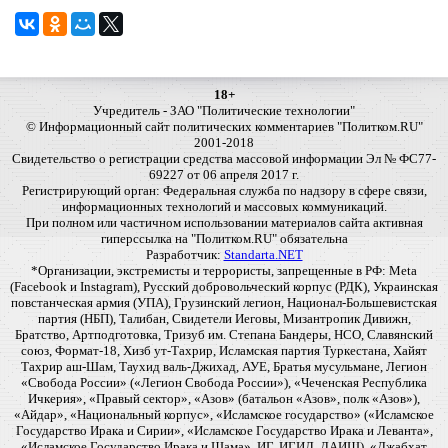
18+
Учредитель - ЗАО "Политические технологии"
© Информационный сайт политических комментариев "Политком.RU"
2001-2018
Свидетельство о регистрации средства массовой информации Эл № ФС77-
69227 от 06 апреля 2017 г.
Регистрирующий орган: Федеральная служба по надзору в сфере связи,
информационных технологий и массовых коммуникаций.
При полном или частичном использовании материалов сайта активная
гиперссылка на "Политком.RU" обязательна
Разработчик:
Standarta.NET
*Организации, экстремисты и террористы, запрещенные в РФ: Meta
(Facebook и Instagram), Русский добровольческий корпус (РДК), Украинская
повстанческая армия (УПА), Грузинский легион, Национал-Большевистская
партия (НБП), Талибан, Свидетели Иеговы, Мизантропик Дивижн,
Братство, Артподготовка, Тризуб им. Степана Бандеры, НСО, Славянский
союз, Формат-18, Хизб ут-Тахрир, Исламская партия Туркестана, Хайят
Тахрир аш-Шам, Таухид валь-Джихад, АУЕ, Братья мусульмане, Легион
«Свобода России» («Легион Свобода России»), «Чеченская Республика
Ичкерия», «Правый сектор», «Азов» (батальон «Азов», полк «Азов»),
«Айдар», «Национальный корпус», «Исламское государство» («Исламское
Государство Ирака и Сирии», «Исламское Государство Ирака и Леванта»,
«Исламское Государство Ирака и Шама», ИГ, ИГИЛ, ДАИШ), «Джабхат