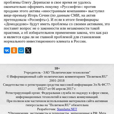
проблемы Олегу Дерипаске в свое время не удалось
окончательно оформить покупку «Русснефти»: против
продажи этого актива «иностранным компаниям» выступил
вице-премьер Игорь Сечин (по данным СМИ, на актив
претендовала «Роснефть»). И если в итоге бенефициары
«Домодедово» будут иметь проблемы со своими активами, это
поставит вопрос не о законности или незаконности такой
практики, а об избирательном применении закона, что как раз
и является едва ли не главной проблемой для становления
нормального инвестиционного климата в России.
18+
Учредитель - ЗАО "Политические технологии"
© Информационный сайт политических комментариев "Политком.RU"
2001-2018
Свидетельство о регистрации средства массовой информации Эл № ФС77-
69227 от 06 апреля 2017 г.
Регистрирующий орган: Федеральная служба по надзору в сфере связи,
информационных технологий и массовых коммуникаций.
При полном или частичном использовании материалов сайта активная
гиперссылка на "Политком.RU" обязательна
Разработчик:
Standarta.NET
*Организации, экстремисты и террористы, запрещенные в РФ: Meta