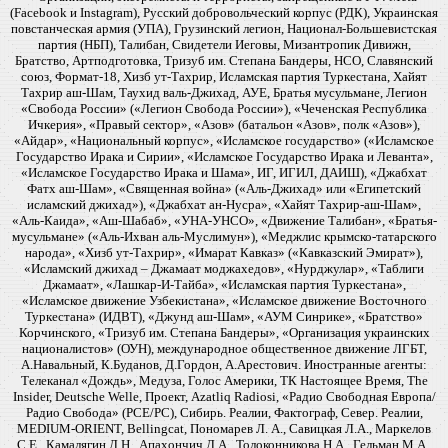
(Facebook и Instagram), Русский добровольческий корпус (РДК), Украинская
повстанческая армия (УПА), Грузинский легион, Национал-Большевистская
партия (НБП), Талибан, Свидетели Иеговы, Мизантропик Дивижн,
Братство, Артподготовка, Тризуб им. Степана Бандеры, НСО, Славянский
союз, Формат-18, Хизб ут-Тахрир, Исламская партия Туркестана, Хайят
Тахрир аш-Шам, Таухид валь-Джихад, АУЕ, Братья мусульмане, Легион
«Свобода России» («Легион Свобода России»), «Чеченская Республика
Ичкерия», «Правый сектор», «Азов» (батальон «Азов», полк «Азов»),
«Айдар», «Национальный корпус», «Исламское государство» («Исламское
Государство Ирака и Сирии», «Исламское Государство Ирака и Леванта»,
«Исламское Государство Ирака и Шама», ИГ, ИГИЛ, ДАИШ), «Джабхат
Фатх аш-Шам», «Священная война» («Аль-Джихад» или «Египетский
исламский джихад»), «Джабхат ан-Нусра», «Хайят Тахрир-аш-Шам»,
«Аль-Каида», «Аш-Шабаб», «УНА-УНСО», «Движение Талибан», «Братья-
мусульмане» («Аль-Ихван аль-Муслимун»), «Меджлис крымско-татарского
народа», «Хизб ут-Тахрир», «Имарат Кавказ» («Кавказский Эмират»),
«Исламский джихад – Джамаат моджахедов», «Нурджулар», «Таблиги
Джамаат», «Лашкар-И-Тайба», «Исламская партия Туркестана»,
«Исламское движение Узбекистана», «Исламское движение Восточного
Туркестана» (ИДВТ), «Джунд аш-Шам», «АУМ Синрике», «Братство»
Корчинского, «Тризуб им. Степана Бандеры», «Организация украинских
националистов» (ОУН), международное общественное движение ЛГБТ,
А.Навальный, К.Буданов, Д.Гордон, А.Арестович. Иностранные агенты:
Телеканал «Дождь», Медуза, Голос Америки, ТК Настоящее Время, The
Insider, Deutsche Welle, Проект, Azatliq Radiosi, «Радио Свободная Европа/
Радио Свобода» (PCE/PC), Сибирь. Реалии, Фактограф, Север. Реалии,
MEDIUM-ORIENT, Bellingcat, Пономарев Л. А., Савицкая Л.А., Маркелов
С.Е., Камалягин Д.Н., Апахончич Д.А., Толоконникова Н.А., Гельман М.А.,