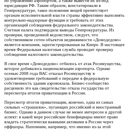
по управлению аэропортом, а также вывести их из-под
юрисдикции РФ. Таким образом, констатировали в
Генпрокуратуре, такое положение вещей препятствует
органам исполнительной власти страны эффективно выполнять
контрольно-надзорные функции и требовать от этих
организаций соблюдения федерального законодательства.
Счетная палата подтвердила выводы Генпрокуратуры. Из
проверки, проведенной ведомством, следует, что
собственником сотен объектов недвижимости «Домодедово»
является компания, зарегистрированная на Кипре. В настоящее
время Федеральная налоговая служба проводит проверку
соблюдения налогового законодательства.
В свое время «Домодедово» отбилось от атак Росимущества,
которое добивалось национализации аэропорта. Однако
осенью 2008 года ВАС отказал Росимуществу в
удовлетворении требований о передаче в федеральную
собственность здания аэровокзала. Бизнес-сообщество
расценило это как свидетельство отказа государства от
пересмотра итогов приватизации в России.
Пересмотр итогов приватизации, конечно, одна из самых
сильных «страшилок», пугающих российский и иностранный
бизнес. Однако в данном случае не менее интересен и другой
аспект: в какой мере российские бенефициары имеют право
владеть стратегически важными активами в России через
оффшоры. Напомним, например, что именно из-за этой