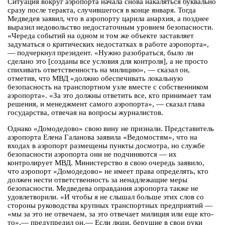
Ситуация вокруг аэропорта начала снова накаляться буквально
сразу после теракта, случившегося в конце января. Тогда
Медведев заявил, что в аэропорту царила анархия, а позднее
выразил недовольство недостаточным уровнем безопасности.
«Череда событий на одном и том же объекте заставляет
задуматься о критических недостатках в работе аэропорта»,
— подчеркнул президент. «Нужно разобраться, было ли
сделано это [созданы все условия для контроля], а не просто
спихивать ответственность на милицию», — сказал он,
отметив, что МВД «должно обеспечивать локальную
безопасность на транспортном узле вместе с собственником
аэропорта». «За это должны ответить все, кто принимает там
решения, и менеджмент самого аэропорта», — сказал глава
государства, отвечая на вопросы журналистов.
Однако «Домодедово» свою вину не признали. Представитель
аэропорта Елена Галанова заявила «Ведомостям», что на
входах в аэропорт размещены пункты досмотра, но службе
безопасности аэропорта они не подчиняются — их
контролирует МВД. Министерство в свою очередь заявило,
что аэропорт «Домодедово» не имеет права определять, кто
должен нести ответственность за ненадлежащие меры
безопасности. Медведева оправдания аэропорта также не
удовлетворили. «И чтобы я не слышал больше этих слов со
стороны руководства крупных транспортных предприятий —
«мы за это не отвечаем, за это отвечает милиция или еще кто-
то»,— предупредил он.— Если люди, берущие в свои руки