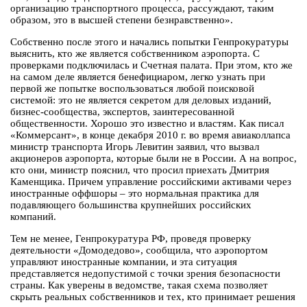
организацию транспортного процесса, рассуждают, таким
образом, это в высшей степени безнравственно».
Собственно после этого и начались попытки Генпрокуратуры
выяснить, кто же является собственником аэропорта. С
проверками подключилась и Счетная палата. При этом, кто же
на самом деле является бенефициаром, легко узнать при
первой же попытке воспользоваться любой поисковой
системой: это не является секретом для деловых изданий,
бизнес-сообщества, экспертов, заинтересованной
общественности. Хорошо это известно и властям. Как писал
«Коммерсант», в конце декабря 2010 г. во время авиаколлапса
министр транспорта Игорь Левитин заявил, что вызвал
акционеров аэропорта, которые были не в России. А на вопрос,
кто они, министр пояснил, что просил приехать Дмитрия
Каменщика. Причем управление российскими активами через
иностранные оффшоры – это нормальная практика для
подавляющего большинства крупнейших российских
компаний.
Тем не менее, Генпрокуратура РФ, проведя проверку
деятельности «Домодедово», сообщила, что аэропортом
управляют иностранные компании, и эта ситуация
представляется недопустимой с точки зрения безопасности
страны. Как уверены в ведомстве, такая схема позволяет
скрыть реальных собственников и тех, кто принимает решения