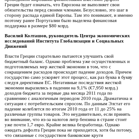
Греции будет означать, что Еврозона не выполняет свои
обязательства перед своими членами. Безусловно, это шаг в
сторону распада единой Европы. Там это понимают, и именно
поэтому ранее Португалии было выделена финансовая
поддержка в размере $80 млрд.
Василий Колташов, руководитель Центра экономических
исследований Института Глобализации и Социальных
Движений
Власти Греции старательно пытаются улучшить свой
бюджетный баланс. Однако проблема уже осуществленных и
подготовляемых мер жесткой экономии в том, что с
сокращением расходов происходит падение доходов. Причем
государство само ускоряет этот процесс, как раз буква в букву
следуя директивам ЕС. Негативные последствия жесткой
экономии выразились в падении на 9,1% (€7,950 млрд.)
доходов бюджета за первые два месяца 2011 года по
сравнению с аналогичным периодом 2010 года. Драматична и
ситуация с потребительским спросом. По данным Элстат его
падение колеблется по итогам 2010 года от 11 до 25% на
различные группы товаров. Это неудивительно, если принять
во внимание, что из-за налогов литр бензина в стране стоит
уже почти 1,7 евро. Крайне велика безработица. Однако
ожидать дефолта Греции пока не приходится, хотя бы потому,
что связанные с государством банковские круги