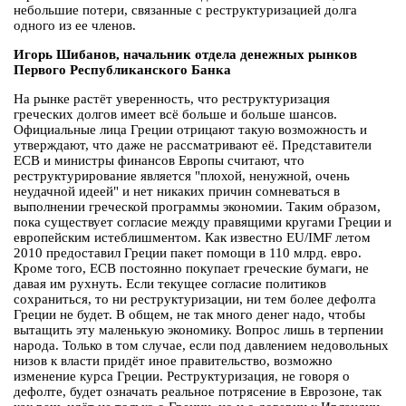
небольшие потери, связанные с реструктуризацией долга
одного из ее членов.
Игорь Шибанов, начальник отдела денежных рынков
Первого Республиканского Банка
На рынке растёт уверенность, что реструктуризация
греческих долгов имеет всё больше и больше шансов.
Официальные лица Греции отрицают такую возможность и
утверждают, что даже не рассматривают её. Представители
ECB и министры финансов Европы считают, что
реструктурирование является "плохой, ненужной, очень
неудачной идеей" и нет никаких причин сомневаться в
выполнении греческой программы экономии. Таким образом,
пока существует согласие между правящими кругами Греции и
европейским истеблишментом. Как известно EU/IMF летом
2010 предоставил Греции пакет помощи в 110 млрд. евро.
Кроме того, ECB постоянно покупает греческие бумаги, не
давая им рухнуть. Если текущее согласие политиков
сохраниться, то ни реструктуризации, ни тем более дефолта
Греции не будет. В общем, не так много денег надо, чтобы
вытащить эту маленькую экономику. Вопрос лишь в терпении
народа. Только в том случае, если под давлением недовольных
низов к власти придёт иное правительство, возможно
изменение курса Греции. Реструктуризация, не говоря о
дефолте, будет означать реальное потрясение в Еврозоне, так