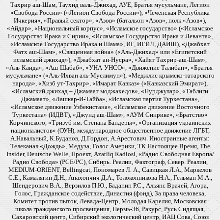
Тахрир аш-Шам, Таухид валь-Джихад, АУЕ, Братья мусульмане, Легион
«Свобода России» («Легион Свобода России»), «Чеченская Республика
Ичкерия», «Правый сектор», «Азов» (батальон «Азов», полк «Азов»),
«Айдар», «Национальный корпус», «Исламское государство» («Исламское
Государство Ирака и Сирии», «Исламское Государство Ирака и Леванта»,
«Исламское Государство Ирака и Шама», ИГ, ИГИЛ, ДАИШ), «Джабхат
Фатх аш-Шам», «Священная война» («Аль-Джихад» или «Египетский
исламский джихад»), «Джабхат ан-Нусра», «Хайят Тахрир-аш-Шам»,
«Аль-Каида», «Аш-Шабаб», «УНА-УНСО», «Движение Талибан», «Братья-
мусульмане» («Аль-Ихван аль-Муслимун»), «Меджлис крымско-татарского
народа», «Хизб ут-Тахрир», «Имарат Кавказ» («Кавказский Эмират»),
«Исламский джихад – Джамаат моджахедов», «Нурджулар», «Таблиги
Джамаат», «Лашкар-И-Тайба», «Исламская партия Туркестана»,
«Исламское движение Узбекистана», «Исламское движение Восточного
Туркестана» (ИДВТ), «Джунд аш-Шам», «АУМ Синрике», «Братство»
Корчинского, «Тризуб им. Степана Бандеры», «Организация украинских
националистов» (ОУН), международное общественное движение ЛГБТ,
А.Навальный, К.Буданов, Д.Гордон, А.Арестович. Иностранные агенты:
Телеканал «Дождь», Медуза, Голос Америки, ТК Настоящее Время, The
Insider, Deutsche Welle, Проект, Azatliq Radiosi, «Радио Свободная Европа/
Радио Свобода» (PCE/PC), Сибирь. Реалии, Фактограф, Север. Реалии,
MEDIUM-ORIENT, Bellingcat, Пономарев Л. А., Савицкая Л.А., Маркелов
С.Е., Камалягин Д.Н., Апахончич Д.А., Толоконникова Н.А., Гельман М.А.,
Шендерович В.А., Верзилов П.Ю., Баданин Р.С., Альянс Врачей, Агора,
Голос, Гражданское содействие, Династия (фонд), За права человека,
Комитет против пыток, Левада-Центр, Молодая Карелия, Московская
школа гражданского просвещения, Пермь-36, Ракурс, Русь Сидящая,
Сахаровский центр, Сибирский экологический центр, ИАЦ Сова, Союз