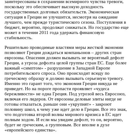
заинтересованы в сохранении всемирного чувства тревоги,
поскольку это обеспечивает высокую доходность
государственных долговых обязательств. Экономическая
ситуация в Греции не улучшится, несмотря на ожидание
лучшего, чем прежде туристического сезона. Поступления в
бюджет, вероятно, продолжат снижаться. Но государство еще
может в течении 2011 года удержать финансовую
стабильность.
Решительно проводимые властями меры жесткой экономии
позволяют Греции дождаться компаньонов – других стран
еврозоны. Опасения должен вызывать не вероятный дефолт
Греции, а угроза дефолта целой группы стран ЕС. Еще более
важный «симптом» - разрушение в Западной Европе
потребительского спроса. Оно происходит всюду по
греческому образцу и должно вызывать серьезную тревогу.
Именно это гарант того, что экономия Греции никуда не
приведет. Но на пороге пропасти проявляет «чудеса
бережливости» не одна Греция. Под угрозой весь Евросоюз,
включая его лидеров. От еврозоны деловые элиты нигде не
готовы отказаться, раньше они «укрупнят» - закроют
половину школ, к чему уже идет дело в Греции. Все это знак,
что подготовка второй волны мирового кризиса в ЕС идет
полным ходом. И если мы увидим дефолт, то он, вероятно,
будет не греческим, а групповым. Все вполне в духе
«европейского единства».