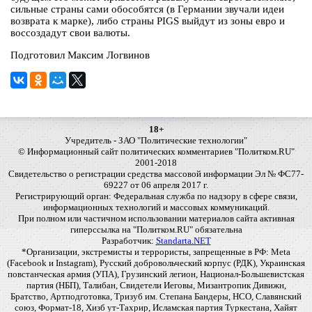
сильные страны сами обособятся (в Германии звучали идеи
возврата к марке), либо страны PIGS выйдут из зоны евро и
воссоздадут свои валюты.
Подготовил Максим Логвинов
18+
Учредитель - ЗАО "Политические технологии"
© Информационный сайт политических комментариев "Политком.RU"
2001-2018
Свидетельство о регистрации средства массовой информации Эл № ФС77-
69227 от 06 апреля 2017 г.
Регистрирующий орган: Федеральная служба по надзору в сфере связи,
информационных технологий и массовых коммуникаций.
При полном или частичном использовании материалов сайта активная
гиперссылка на "Политком.RU" обязательна
Разработчик:
Standarta.NET
*Организации, экстремисты и террористы, запрещенные в РФ: Meta
(Facebook и Instagram), Русский добровольческий корпус (РДК), Украинская
повстанческая армия (УПА), Грузинский легион, Национал-Большевистская
партия (НБП), Талибан, Свидетели Иеговы, Мизантропик Дивижн,
Братство, Артподготовка, Тризуб им. Степана Бандеры, НСО, Славянский
союз, Формат-18, Хизб ут-Тахрир, Исламская партия Туркестана, Хайят