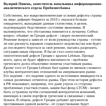
Валерий Пивень, заместитель начальника информационно-
аналитического отдела Пробизнесбанка
Собственно, все макроэкономические условия дефолта страны
на лицо: дефицит бюджета за 2010 г. оказался больше
ожидаемого, выходящие данные статистики, в целом,
подтверждают бедственное состояние экономики. И
маловероятно, что обстановка изменится к лучшему. Сейчас
вопрос: объявит ли Греция дефолт - скорее политический.
Решение вопроса зависит от воли руководства страны - готово
ли оно рискнуть взрывом социального недовольства или будет
до последнего бороться за своё реноме, пытаясь разрешить
ситуацию иным образом. Я бы не стал сопоставлять
гипотетический дефолт Греции с крахом Lehman. Прежде
всего, здесь не будет эффекта внезапности - проблема
греческого долга объективно понятна участникам рынка.
Кроме того от Греции Lehman был одним из звеньев сложного
клубка контрагентских отношений на американском рынке.
Его падение - это падение одного из источников ликвидности в
самых различных сегментах рынка. При этом история дефолта
в РФ показывает, например, что даже угроза со стороны
проблемных участков (таких, каким был фонд LTCM) - может
быть устранена путём соглашений контрагентов компаний,
имеющих в своём портфеле греческие и связанные с ними
бумаги. В общем, дефолт Греции добавит аргументов
противникам единой валюты - её существование будет