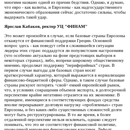
многими названо одной из причин бедствия. Однако, я думаю,
что евро - как валюты, и Еврозоны - как надгосударственного
экономического образования сейчас достаточно сильны, чтобы
выдержать такой удар.
Ярослав Кабаков, ректор УЦ "ФИНАМ"
Это может произойти в случае, если базовые страны Еврозоны
откажутся от финансовой поддержки Греции. Основной
вопрос здесь - как поведут себя в сложившейся ситуации
лидеры этих стран: поддадутся ли популистским настроениям
(что особенно актуально на фоне предстоящих выборов в
некоторых странах), либо, вопреки широкому общественному
мнению, продолжат поддержку "периферийных" стран. В
первом случае выгоды для базовых стран носят
краткосрочный характер, который выражается в нормализации
финансово-бюджетной сферы. Однако, в таком случае базовые
страны рискуют потерять <свой> емкий европейский рынок,
что, в условиях сокращения объемов экспорта, в долгосрочной
перспективе крайне негативно отразится на их экономике. В
принципе, имеющиеся в соответствующих фондах средства
вполне перекрывают долговую нагрузку «проблемных» стран
Еврозоны, и без каких-либо существенных сложностей долги
могут быть реструктурированы. В то же время, в более
отдаленной перспективе нельзя исключать, однако следует
понимать, что это не соответствует финансовой политике,
проводимой мировыми финансовыми властями. Дефолт