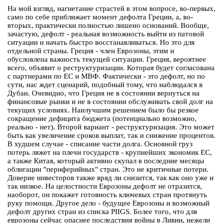
На мой взгляд, нагнетание страстей в этом вопросе, во-первых,
само по себе приближает момент дефолта Греции, а, во-
вторых, практически полностью лишено оснований. Вообще,
зачастую, дефолт - реальная возможность выйти из патовой
ситуации и начать быстро восстанавливаться. Но это для
отдельной страны. Греция - член Еврозоны, этим и
обусловлена важность текущей ситуации. Греция, вероятнее
всего, объявит о реструктуризации. Которая будет согласована
с партнерами по ЕС и МВФ. Фактически - это дефолт, но по
сути, нас ждет сценарий, подобный тому, что наблюдался в
Дубаи. Очевидно, что Греция не в состоянии вернуться на
финансовые рынки и не в состоянии обслуживать свой долг на
текущих условиях. Наилучшим решением было бы резкое
сокращение дефицита бюджета (потенциально возможно,
реально - нет). Второй вариант - реструктуризация. Это может
быть как увеличение сроков выплат, так и снижение процентов.
В худшем случае - списание части долга. Основной груз
потерь ляжет на плечи государств - крупнейших экономик ЕС,
а также Китая, который активно скупал в последние месяцы
облигации "периферийных" стран. Это не критичные потери.
Доверие инвесторов также вряд ли снизится, так как оно уже и
так низкое. На целостности Еврозоны дефолт не отразится,
наоборот, он покажет готовность ключевых стран протянуть
руку помощи. Другое дело - будущее Еврозоны и возможный
дефолт других стран из списка PIIGS. Более того, что для
еврозоны сейчас опаснее последствия войны в Ливии, нежели