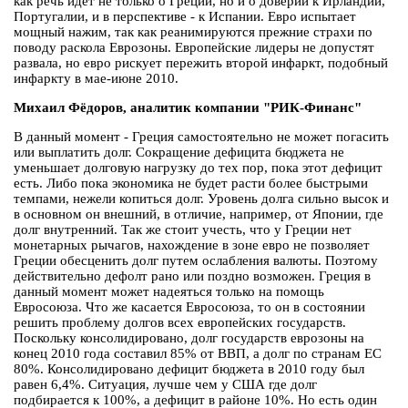
как речь идёт не только о Греции, но и о доверии к Ирландии,
Португалии, и в перспективе - к Испании. Евро испытает
мощный нажим, так как реанимируются прежние страхи по
поводу раскола Еврозоны. Европейские лидеры не допустят
развала, но евро рискует пережить второй инфаркт, подобный
инфаркту в мае-июне 2010.
Михаил Фёдоров, аналитик компании "РИК-Финанс"
В данный момент - Греция самостоятельно не может погасить
или выплатить долг. Сокращение дефицита бюджета не
уменьшает долговую нагрузку до тех пор, пока этот дефицит
есть. Либо пока экономика не будет расти более быстрыми
темпами, нежели копиться долг. Уровень долга сильно высок и
в основном он внешний, в отличие, например, от Японии, где
долг внутренний. Так же стоит учесть, что у Греции нет
монетарных рычагов, нахождение в зоне евро не позволяет
Греции обесценить долг путем ослабления валюты. Поэтому
действительно дефолт рано или поздно возможен. Греция в
данный момент может надеяться только на помощь
Евросоюза. Что же касается Евросоюза, то он в состоянии
решить проблему долгов всех европейских государств.
Поскольку консолидировано, долг государств еврозоны на
конец 2010 года составил 85% от ВВП, а долг по странам ЕС
80%. Консолидировано дефицит бюджета в 2010 году был
равен 6,4%. Ситуация, лучше чем у США где долг
подбирается к 100%, а дефицит в районе 10%. Но есть один