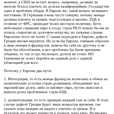
момент, в США не встает вопрос, например, должны ли
жители Техаса платить по долгам калифорнийцев. Государство
одно и проблема общая. В Европе же, такой вопрос возникает
постоянно. В Германии очень часто говорят, почему немцы
должны платить за греков, португальцев и прочих. ЕЦБ в
отличие от ФРС, проводит более жесткую политику. Хотя
небольшое снижение евро в угоду стран PIGS пошло бы им на
пользу, сократив их долговую нагрузку, но сильные страны
Еврозоны этого не хотят. С таким подходом в Европе, дефолт
Греции вполне вероятен. Но если бы Европа, главным образом
в лице немцев и французов, повела бы себя по другому и не
было бы обособления, и все проблемы бы были признаны
общими, то так остро бы вопрос долгов не стоял. НО
Германия не хочет перейти на единый долг с единой
облигацией для всех.
Поэтому у Европы два пути:
1. Интеграция, то есть немцы французы возможно в обмен на
политические уступки стран должников, объединяют все
европейские долги, либо ослабляют евро, путем эмиссии и
выкупа долга проблемных стран ЕЦБ.
2. дезинтеграция, то есть принцип каждый сам за себя. В этом
случае дефолт Греции будет лишь вопросом времени, так
сказать пока немцам не надоест платить за греков. И в
будущем это может привести к развалу зоны евро. Возможно,